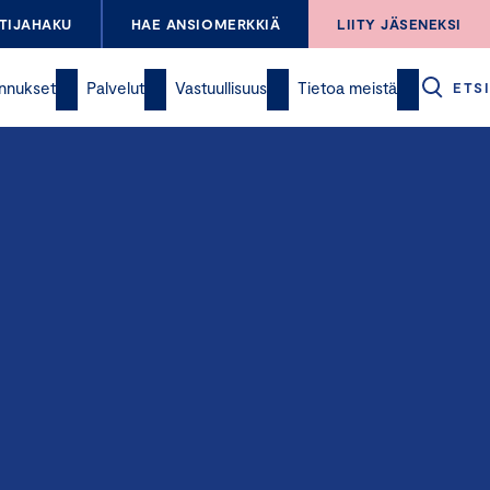
TIJAHAKU
HAE ANSIOMERKKIÄ
LIITY JÄSENEKSI
nnukset
Palvelut
Vastuullisuus
Tietoa meistä
ETSI