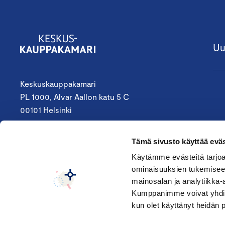
Uu
Keskuskauppakamari
PL 1000, Alvar Aallon katu 5 C
00101 Helsinki
09 4242 6200
Tämä sivusto käyttää eväs
keskuskauppakamari@chamber.fi
Käytämme evästeitä tarjoa
ominaisuuksien tukemisee
Seuraa meitä:
mainosalan ja analytiikka-
Kumppanimme voivat yhdistää 
kun olet käyttänyt heidän 