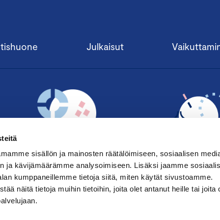
Ilmastoyhteisöstä löydät lisätietoja:
https://kauppakamari.fi/vastuullisuus/ilmastoyhteiso/
tishuone
Julkaisut
Vaikuttami
Ilmastoyhteisön mahdollistaa
teitä
mamme sisällön ja mainosten räätälöimiseen, sosiaalisen medi
n ja kävijämäärämme analysoimiseen. Lisäksi jaamme sosiaali
alan kumppaneillemme tietoja siitä, miten käytät sivustoamme.
TILAA UUTISKIRJE ›
LIITY JÄSENE
näitä tietoja muihin tietoihin, joita olet antanut heille tai joita 
palvelujaan.