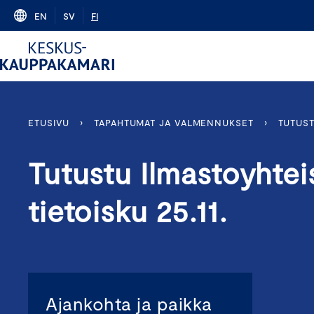
Skip
EN
SV
FI
to
content
ETUSIVU
›
TAPAHTUMAT JA VALMENNUKSET
›
TUTUST
Tutustu Ilmastoyhte
tietoisku 25.11.
Ajankohta ja paikka