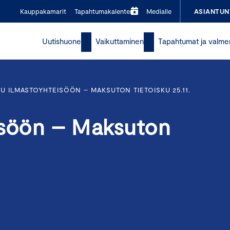
Kauppakamarit
Tapahtumakalenteri
Medialle
ASIANTUN
Uutishuone
Vaikuttaminen
Tapahtumat ja valme
U ILMASTOYHTEISÖÖN – MAKSUTON TIETOISKU 25.11.
isöön – Maksuton