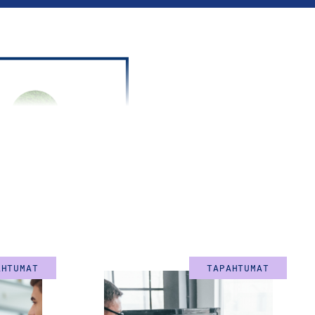
AHTUMAT
TAPAHTUMAT
salta ja haluatte
yksiä? Oletteko valmiita