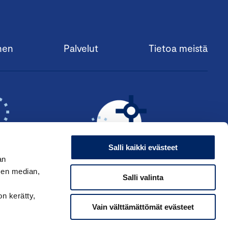
nen
Palvelut
Tietoa meistä
Salli kaikki evästeet
an
sen median,
Salli valinta
KSI ›
HAE ANSIOMERKKIÄ ›
on kerätty,
Vain välttämättömät evästeet