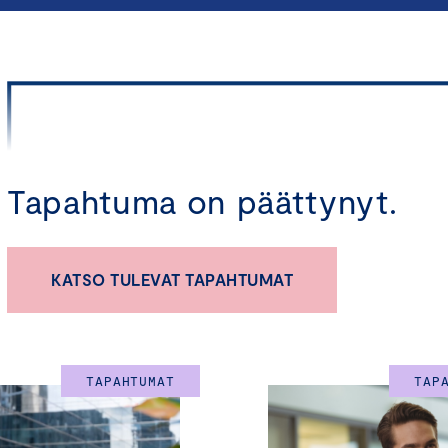
Tapahtuma on päättynyt.
KATSO TULEVAT TAPAHTUMAT
TAPAHTUMAT
TAP
Onko yrityksesi hiilijalanjälki laskettu Scope 1 & 2 päästöjen o
vahvistaa ilmasto-osaamistanne sekä tavoitella päästövähenn