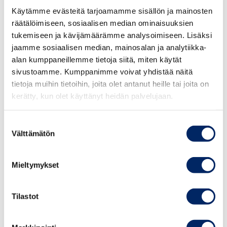
Käytämme evästeitä tarjoamamme sisällön ja mainosten
Miten rakennan luottamusta ja johdan
räätälöimiseen, sosiaalisen median ominaisuuksien
merkityksellisyyttä?
tukemiseen ja kävijämäärämme analysoimiseen. Lisäksi
• Itsetuntemus ja arvopohjainen johtaminen
jaamme sosiaalisen median, mainosalan ja analytiikka-
• Luottamuksen rakentaminen arjen
alan kumppaneillemme tietoja siitä, miten käytät
vuorovaikutuksessa
sivustoamme. Kumppanimme voivat yhdistää näitä
• Suunnan ja tavoitteiden kirkastaminen
tietoja muihin tietoihin, joita olet antanut heille tai joita on
• Psykologinen turvallisuus johtamisen perustana
kerätty, kun olet käyttänyt heidän palvelujaan.
• Harjoituksia ja oivalluksia omasta
johtamiskompassista
Suostumuksen
Välttämätön
valinta
Valmennus alkaa lounaalla ja päättyy yhteiseen
verkostoitumis- ja reflektointihetkeen.
Mieltymykset
Tilastot