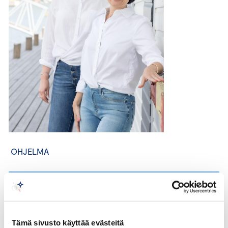
OHJELMA
Jakso 1: Yhteys ja suunta
20.8.2026 klo 11.30 – 16.30
Keskuskauppakamari, Alvar Aallon katu 5, Helsinki
Tämä sivusto käyttää evästeitä