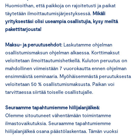
Huomioithan, että paikkoja on rajoitetusti ja paikat
täytetään ilmoittautumisjärjestyksessä.
Mikäli
yrityksestäsi olisi useampia osallistujia, kysy meiltä
pakettitarjousta!
Maksu- ja peruutusehdot:
Laskutamme ohjelman
osallistumismaksun ohjelman alkaessa. Korttimaksut
veloitetaan ilmoittautumishetkellä. Kuluton peruutus on
mahdollinen viimeistään 7 vuorokautta ennen ohjelman
ensimmäistä seminaaria. Myöhäisemmästä peruutuksesta
veloitetaan 50 % osallistumismaksusta. Paikan voi
tarvittaessa siirtää toiselle osallistujalle.
Seuraamme tapahtumiemme hiilijalanjälkeä:
Olemme sitoutuneet vähentämään toimintamme
ilmastovaikutuksia. Seuraamme tapahtumiemme
hiilijalanjälkeä osana päästölaskentaa. Tämän vuoksi