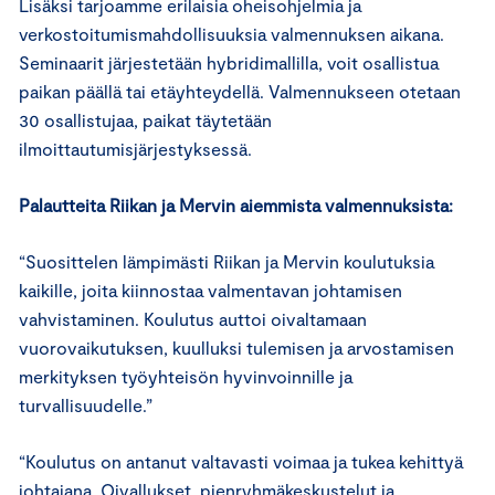
Lisäksi tarjoamme erilaisia oheisohjelmia ja
verkostoitumismahdollisuuksia valmennuksen aikana.
Seminaarit järjestetään hybridimallilla, voit osallistua
paikan päällä tai etäyhteydellä. Valmennukseen otetaan
30 osallistujaa, paikat täytetään
ilmoittautumisjärjestyksessä.
Palautteita Riikan ja Mervin aiemmista valmennuksista:
“Suosittelen lämpimästi Riikan ja Mervin koulutuksia
kaikille, joita kiinnostaa valmentavan johtamisen
vahvistaminen. Koulutus auttoi oivaltamaan
vuorovaikutuksen, kuulluksi tulemisen ja arvostamisen
merkityksen työyhteisön hyvinvoinnille ja
turvallisuudelle.”
“Koulutus on antanut valtavasti voimaa ja tukea kehittyä
johtajana. Oivallukset, pienryhmäkeskustelut ja