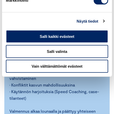
Markkinointi
Jakso 2: Kasvua ja resilienssiä valmentavalla
otteella
30.9.2026 klo 11.30 – 16.30
Näytä tiedot
Keskuskauppakamari, Alvar Aallon katu 5, Helsinki
Salli kaikki evästeet
Miten johdan haastavia tilanteita rakentavasti ja
säilytän rauhan paineessa?
Salli valinta
• Valmentavan johtamisen ydintaidot
• Kuunteleminen, kysyminen ja palautteen
antaminen
Vain välttämättömät evästeet
• Toimijuuden ja psykologisen pääoman
vahvistaminen
• Konfliktit kasvun mahdollisuuksina
• Käytännön harjoituksia (Speed Coaching, case-
tilanteet)
Valmennus alkaa lounaalla ja päättyy yhteiseen