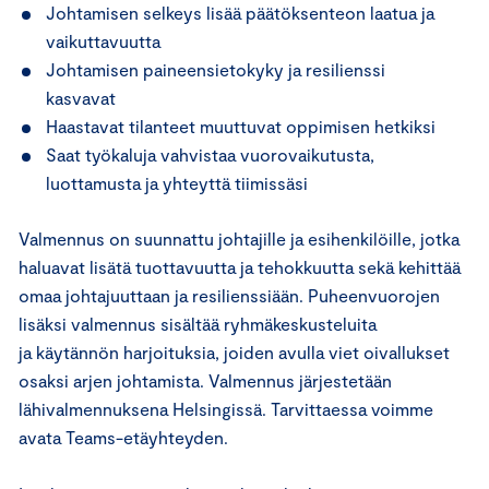
Johtamisen selkeys lisää päätöksenteon laatua ja
vaikuttavuutta
Johtamisen paineensietokyky ja resilienssi
kasvavat
Haastavat tilanteet muuttuvat oppimisen hetkiksi
Saat työkaluja vahvistaa vuorovaikutusta,
luottamusta ja yhteyttä tiimissäsi
Valmennus on suunnattu johtajille ja esihenkilöille, jotka
haluavat lisätä tuottavuutta ja tehokkuutta sekä kehittää
omaa johtajuuttaan ja resilienssiään. Puheenvuorojen
lisäksi valmennus sisältää ryhmäkeskusteluita
ja käytännön harjoituksia, joiden avulla viet oivallukset
osaksi arjen johtamista.
Valmennus järjestetään
lähivalmennuksena Helsingissä. Tarvittaessa voimme
avata Teams-etäyhteyden.