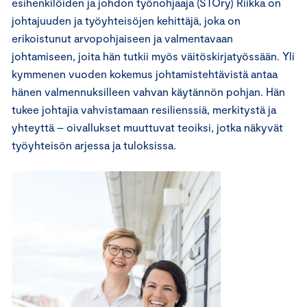
esihenkilöiden ja johdon työnohjaaja (STOry) Riikka on
johtajuuden ja työyhteisöjen kehittäjä, joka on
erikoistunut arvopohjaiseen ja valmentavaan
johtamiseen, joita hän tutkii myös väitöskirjatyössään. Yli
kymmenen vuoden kokemus johtamistehtävistä antaa
hänen valmennuksilleen vahvan käytännön pohjan. Hän
tukee johtajia vahvistamaan resilienssiä, merkitystä ja
yhteyttä – oivallukset muuttuvat teoiksi, jotka näkyvät
työyhteisön arjessa ja tuloksissa.