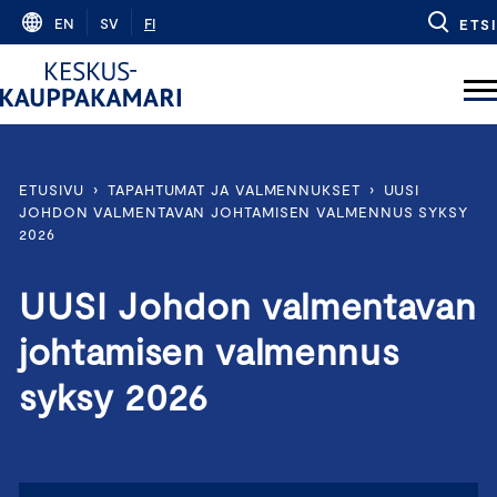
Skip
EN
SV
FI
ETSI
to
content
ETUSIVU
›
TAPAHTUMAT JA VALMENNUKSET
›
UUSI
JOHDON VALMENTAVAN JOHTAMISEN VALMENNUS SYKSY
2026
UUSI Johdon valmentavan
johtamisen valmennus
syksy 2026