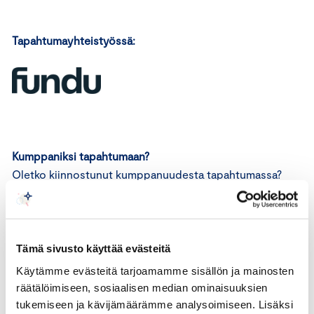
Tapahtumayhteistyössä:
Kumppaniksi tapahtumaan?
Oletko kiinnostunut kumppanuudesta tapahtumassa?
Kumppanina saat näkyvyyttä, tavoitat kohderyhmän ja
pääset osaksi tapahtumaa. Ota yhteyttä myyntijohtaja
Tomi Järviseen (tomi.jarvinen@chamber.fi), räätälöidään
kumppanuus teidän tarpeisiinne sopivaksi.
Tämä sivusto käyttää evästeitä
Käytämme evästeitä tarjoamamme sisällön ja mainosten
Seuraamme tapahtumiemme hiilijalanjälkeä:
räätälöimiseen, sosiaalisen median ominaisuuksien
Olemme sitoutuneet vähentämään toimintamme
tukemiseen ja kävijämäärämme analysoimiseen. Lisäksi