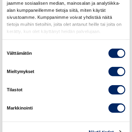
ilmastovaikutuksiaa ja seuraamme tapahtumiemme
jaamme sosiaalisen median, mainosalan ja analytiikka-
hiilijalanjälkeä osana päästölaskentaa. Tämän vuoksi
alan kumppaneillemme tietoja siitä, miten käytät
sivustoamme. Kumppanimme voivat yhdistää näitä
kysymme sinulta ilmoittautumisen yhteydessä, kuinka
tietoja muihin tietoihin, joita olet antanut heille tai joita on
saavut tapahtumaan. Autathan meitä tekemään
kerätty, kun olet käyttänyt heidän palvelujaan.
hiilijalanjäljestä mahdollisimman pienen käyttämällä
mahdollisuuksien mukaan julkisia liikennevälineitä.
Suostumuksen
Tilaisuuksiemme tarjoilussa suosimme kala-
Välttämätön
valinta
kasvisruokavaihtoehtoja.
Mieltymykset
TAPAHTUMAT
Tilastot
Markkinointi
Näytä tiedot