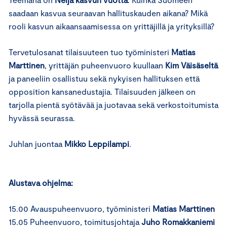
saadaan kasvua seuraavan hallituskauden aikana? Mikä
rooli kasvun aikaansaamisessa on yrittäjillä ja yrityksillä?
Tervetulosanat tilaisuuteen tuo työministeri
Matias
Marttinen
, yrittäjän puheenvuoro kuullaan
Kim Väisäseltä
ja paneeliin osallistuu sekä nykyisen hallituksen että
opposition kansanedustajia. Tilaisuuden jälkeen on
tarjolla pientä syötävää ja juotavaa sekä verkostoitumista
hyvässä seurassa.
Juhlan juontaa
Mikko Leppilampi
.
Alustava ohjelma:
15.00 Avauspuheenvuoro, työministeri
Matias Marttinen
15.05 Puheenvuoro, toimitusjohtaja
Juho Romakkaniemi