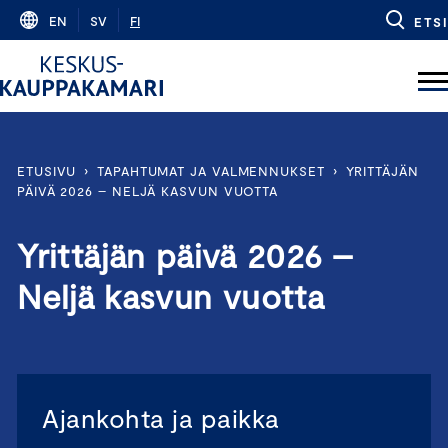
Skip
EN
SV
FI
ETSI
to
content
ETUSIVU
›
TAPAHTUMAT JA VALMENNUKSET
›
YRITTÄJÄN
PÄIVÄ 2026 – NELJÄ KASVUN VUOTTA
Yrittäjän päivä 2026 –
Neljä kasvun vuotta
Ajankohta ja paikka