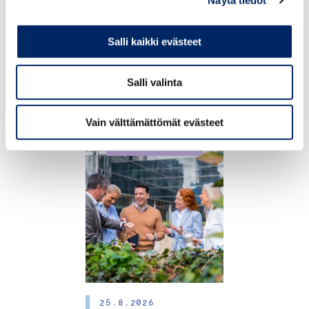
Salli kaikki evästeet
18.8.2026
UUSI Johdon inhimillisen
Salli valinta
johtamisen verkosto
Vain välttämättömät evästeet
TAPAHTUMAT
25.8.2026