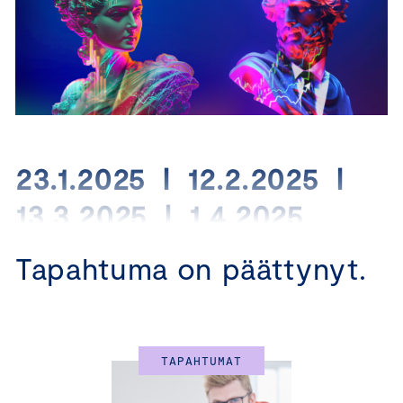
23.1.2025 I 12.2.2025 I
13.3.2025 I 1.4.2025
Tapahtuma on päättynyt.
Vastuullisuus vahvistaa
menestyvän yrityksen
strategiaa
TAPAHTUMAT
Vastuullisuus on hyvää liiketoimintaa, riskienhallintaa ja