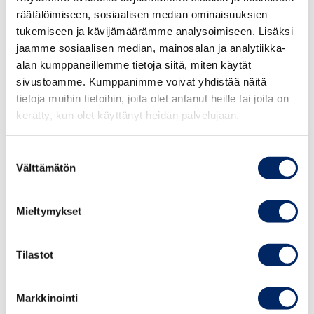
toteutuksessa hyödynnämme digitaalista Howspace-
räätälöimiseen, sosiaalisen median ominaisuuksien
työtilaa, joka tarjoaa sähköiset materiaalit ja
tukemiseen ja kävijämäärämme analysoimiseen. Lisäksi
keskustelualustan ohjelmaan osallistuville.
jaamme sosiaalisen median, mainosalan ja analytiikka-
alan kumppaneillemme tietoja siitä, miten käytät
25.8.2026
sivustoamme. Kumppanimme voivat yhdistää näitä
Ohjelma on suunnattu
yritysten ja organisaatioiden
Johdon
tietoja muihin tietoihin, joita olet antanut heille tai joita on
johdolle, johtoryhmiin kuuluville, tuleville
vastuullisuusvalmennus
kerätty, kun olet käyttänyt heidän palvelujaan.
johtoryhmäläisille ja hallitusten jäsenille. Ohjelmaan
syksy 2026
otetaan 30 osallistujaa, paikat täytetään
Suostumuksen
ilmoittautumisjärjestyksessä.
Välttämätön
valinta
OHJELMA
TAPAHTUMAT
Mieltymykset
Moduuli I: Strateginen yritysvastuu
Tilastot
23.1.2025 klo 12.00–16.30
Keskuskauppakamari, Alvar Aallon katu 5,
Markkinointi
Helsinki