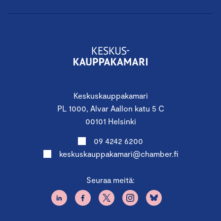
Yrityscase
Puhumassa mm.:
CEO
Aicha Manai
, Startup Refugees
Osakas, ESG, asianajaja
Anna Kuusniemi-Laine
,
Castrén & Snellman
Vastuullisuusasiantuntija
Jussi Hakanen
,
Keskuskauppakamari
Keskuskauppakamari
PL 1000, Alvar Aallon katu 5 C
00101 Helsinki
09 4242 6200
Moduuli IV: Vastuullisuuden vieminen
keskuskauppakamari@chamber.fi
käytäntöön
1.4.2025 klo 12.00–16.30
Seuraa meitä:
Keskuskauppakamari, Alvar Aallon katu 5,
00100 Helsinki