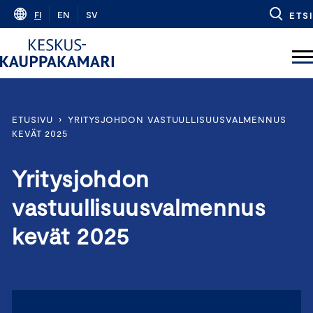
Skip
FI
EN
SV
ETSI
to
content
ETUSIVU
›
YRITYSJOHDON VASTUULLISUUSVALMENNUS
KEVÄT 2025
Yritysjohdon
vastuullisuusvalmennus
kevät 2025