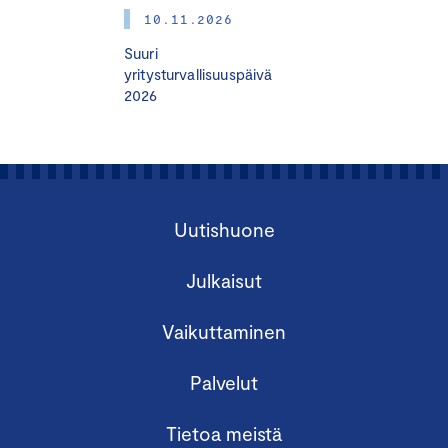
10.11.2026
Suuri
yritysturvallisuuspäivä
Moduuli II: Ympäristövastuun kehittäminen
2026
12.2.2025 klo 12.00–16.30
Keskuskauppakamari, Alvar Aallon katu 5,
Helsinki
Johdanto ympäristövastuuseen
Uutishuone
Ilmastotyön kansainväliset ja EU-ajurit
Ympäristövastuun
Julkaisut
liiketoimintamahdollisuudet
Vaikuttaminen
Yrityscase
Palvelut
Puhumassa mm.
Sustainability Manager
Terhi Naukkarinen
, SOK
Tietoa meistä
Yhteiskuntasuhde- ja vastuullisuusjohtaja
Jorma