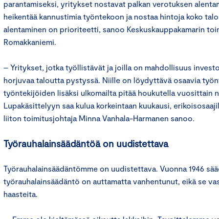
parantamiseksi, yritykset nostavat palkan verotuksen alenta
heikentää kannustimia työntekoon ja nostaa hintoja koko ta
alentaminen on prioriteetti, sanoo Keskuskauppakamarin toi
Romakkaniemi.
– Yritykset, jotka työllistävät ja joilla on mahdollisuus inve
horjuvaa taloutta pystyssä. Niille on löydyttävä osaavia työn
työntekijöiden lisäksi ulkomailta pitää houkutella vuosittain 
Lupakäsittelyyn saa kulua korkeintaan kuukausi, erikoisosaajil
liiton toimitusjohtaja Minna Vanhala-Harmanen sanoo.
Työrauhalainsäädäntöä on uudistettava
Työrauhalainsäädäntömme on uudistettava. Vuonna 1946 sää
työrauhalainsäädäntö on auttamatta vanhentunut, eikä se va
haasteita.