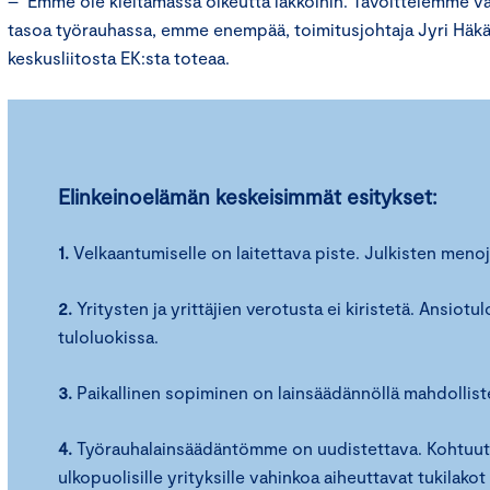
– Emme ole kieltämässä oikeutta lakkoihin. Tavoittelemme va
tasoa työrauhassa, emme enempää, toimitusjohtaja Jyri Häk
keskusliitosta EK:sta toteaa.
Elinkeinoelämän keskeisimmät esitykset:
1.
Velkaantumiselle on laitettava piste. Julkisten menoj
2.
Yritysten ja yrittäjien verotusta ei kiristetä. Ansiot
tuloluokissa.
3.
Paikallinen sopiminen on lainsäädännöllä mahdollistet
4.
Työrauhalainsäädäntömme on uudistettava. Kohtuutt
ulkopuolisille yrityksille vahinkoa aiheuttavat tukilako