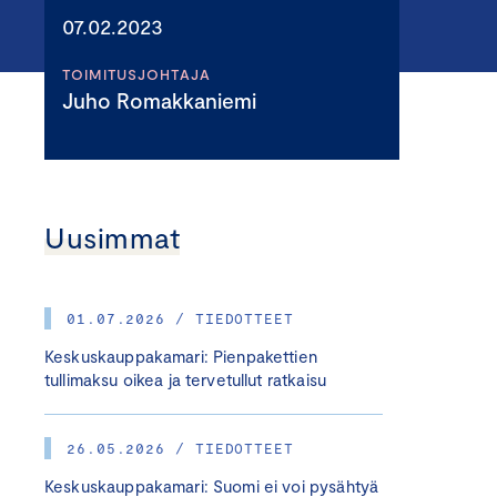
07.02.2023
TOIMITUSJOHTAJA
Juho Romakkaniemi
Uusimmat
01.07.2026 / TIEDOTTEET
Keskuskauppakamari: Pienpakettien
tullimaksu oikea ja tervetullut ratkaisu
26.05.2026 / TIEDOTTEET
Keskuskauppakamari: Suomi ei voi pysähtyä