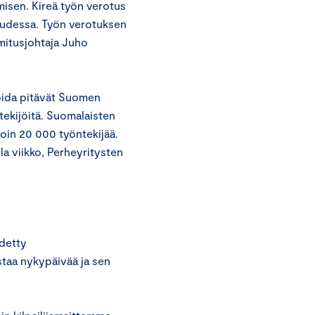
misen. Kireä työn verotus
loudessa. Työn verotuksen
mitusjohtaja Juho
stoida pitävät Suomen
tekijöitä. Suomalaisten
noin 20 000 työntekijää.
la viikko, Perheyritysten
detty
staa nykypäivää ja sen