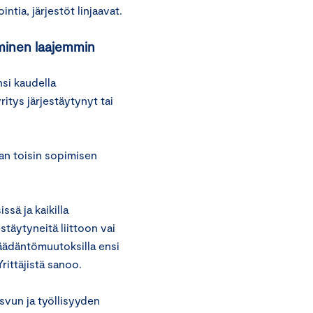
ntia, järjestöt linjaavat.
iminen laajemmin
nsi kaudella
ritys järjestäytynyt tai
an toisin sopimisen
ssä ja kaikilla
estäytyneitä liittoon vai
säädäntömuutoksilla ensi
rittäjistä sanoo.
asvun ja työllisyyden