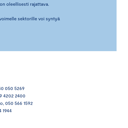
n oleellisesti rajattava.
voimelle sektorille voi syntyä
40 050 5269
 09 4202 2400
to, 050 566 1592
4 1944