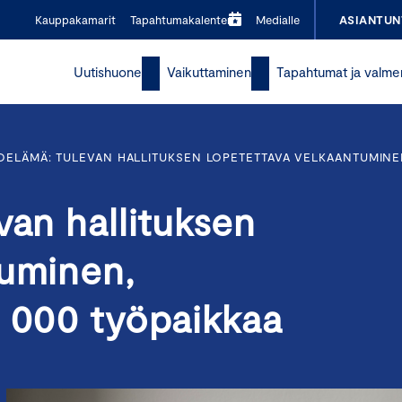
Kauppakamarit
Tapahtumakalenteri
Medialle
ASIANTUN
Uutishuone
Vaikuttaminen
Tapahtumat ja valme
OELÄMÄ: TULEVAN HALLITUKSEN LOPETETTAVA VELKAANTUMINEN
van hallituksen
tuminen,
0 000 työpaikkaa