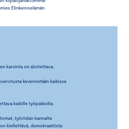
in kilpailijamaittemme
ämies Elinkeinoelämän
en karsinta on aloitettava.
uloverotusta kevennetään kaikissa
tava kaikille työpaikoilla.
omat, työriidan kannalta
t on kiellettävä, demokraattista