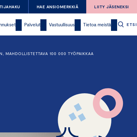
TIJAHAKU
HAE ANSIOMERKKIÄ
LIITY JÄSENEKSI
nnukset
Palvelut
Vastuullisuus
Tietoa meistä
ETSI
, MAHDOLLISTETTAVA 100 000 TYÖPAIKKAA