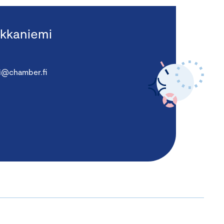
kkaniemi
i@chamber.fi