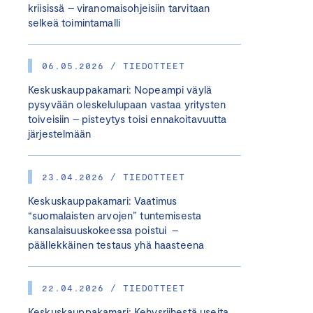
kriisissä – viranomaisohjeisiin tarvitaan
selkeä toimintamalli
06.05.2026 / TIEDOTTEET
Keskuskauppakamari: Nopeampi väylä
pysyvään oleskelulupaan vastaa yritysten
toiveisiin – pisteytys toisi ennakoitavuutta
järjestelmään
23.04.2026 / TIEDOTTEET
Keskuskauppakamari: Vaatimus
“suomalaisten arvojen” tuntemisesta
kansalaisuuskokeessa poistui –
päällekkäinen testaus yhä haasteena
22.04.2026 / TIEDOTTEET
Keskuskauppakamari: Kehysriihestä useita