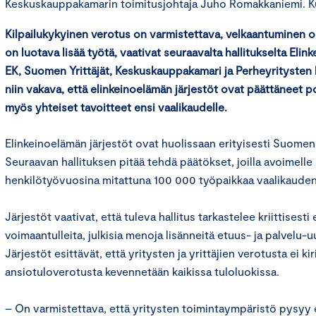
Keskuskauppakamarin toimitusjohtaja Juho Romakkaniemi. K
Kilpailukykyinen verotus on varmistettava, velkaantuminen o
on luotava lisää työtä, vaativat seuraavalta hallitukselta Elin
EK, Suomen Yrittäjät, Keskuskauppakamari ja Perheyritysten l
niin vakava, että elinkeinoelämän järjestöt ovat päättäneet po
myös yhteiset tavoitteet ensi vaalikaudelle.
Elinkeinoelämän järjestöt ovat huolissaan erityisesti Suomen 
Seuraavan hallituksen pitää tehdä päätökset, joilla avoimelle 
henkilötyövuosina mitattuna 100 000 työpaikkaa vaalikaud
Järjestöt vaativat, että tuleva hallitus tarkastelee kriittisesti
voimaantulleita, julkisia menoja lisänneitä etuus- ja palvelu-u
Järjestöt esittävät, että yritysten ja yrittäjien verotusta ei kir
ansiotuloverotusta kevennetään kaikissa tuloluokissa.
– On varmistettava, että yritysten toimintaympäristö pysyy 