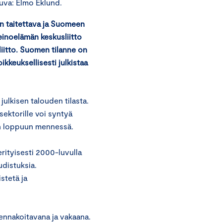
uva: Elmo Eklund.
n taitettava ja Suomeen
keinoelämän keskusliitto
iitto. Suomen tilanne on
ikkeuksellisesti julkistaa
julkisen talouden tilasta.
sektorille voi syntyä
en loppuun mennessä.
 erityisesti 2000-luvulla
udistuksia.
istetä ja
ennakoitavana ja vakaana.