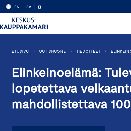
Skip
EN
SV
FI
to
content
ETUSIVU
›
UUTISHUONE
›
TIEDOTTEET
›
ELINKEIN
Elinkeinoelämä: Tule
lopetettava velkaan
mahdollistettava 10