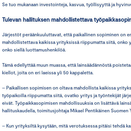
Se tuo mukanaan investointeja, kasvua, työllisyyttä ja hyvinvoi
Tulevan hallituksen mahdollistettava työpaikkasop
Järjestöt peräänkuuluttavat, että paikallinen sopiminen on e
mahdollistettava kaikissa yrityksissä riippumatta siitä, onko y
onko siellä luottamushenkilöä.
Tämä edellyttää muun muassa, että lainsäädännöstä poisteta
kiellot, joita on eri laeissa yli 50 kappaletta.
– Paikallisen sopimisen on oltava mahdollista kaikissa yrityksi
työpaikoilla riippumatta siitä, ovatko yritys ja työntekijät järj
eivät. Työpaikkasopimisen mahdollisuuksia on lisättävä lain
hallituskaudella, toimitusjohtaja Mikael Pentikäinen Suomen Y
– Kun yrityksiltä kysytään, mitä verotuksessa pitäisi tehdä k