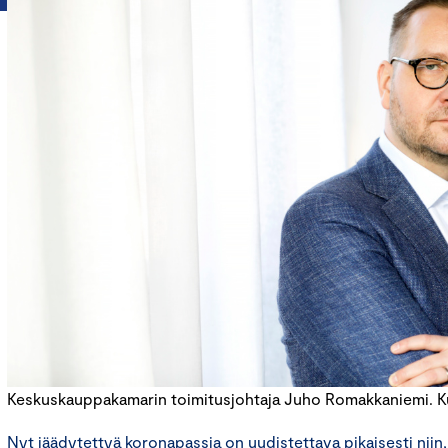
Keskuskauppakamarin toimitusjohtaja Juho Romakkaniemi. Kuv
Nyt jäädytettyä koronapassia on uudistettava pikaisesti niin,