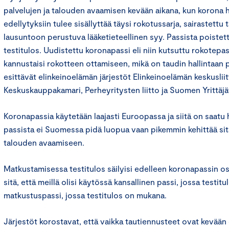
palvelujen ja talouden avaamisen kevään aikana, kun korona h
edellytyksiin tulee sisällyttää täysi rokotussarja, sairastettu t
lausuntoon perustuva lääketieteellinen syy. Passista poistett
testitulos. Uudistettu koronapassi eli niin kutsuttu rokotepass
kannustaisi rokotteen ottamiseen, mikä on taudin hallintaan 
esittävät elinkeinoelämän järjestöt Elinkeinoelämän keskusliit
Keskuskauppakamari, Perheyritysten liitto ja Suomen Yrittäjä
Koronapassia käytetään laajasti Euroopassa ja siitä on saatu
passista ei Suomessa pidä luopua vaan pikemmin kehittää sitä
talouden avaamiseen.
Matkustamisessa testitulos säilyisi edelleen koronapassin os
sitä, että meillä olisi käytössä kansallinen passi, jossa testit
matkustuspassi, jossa testitulos on mukana.
Järjestöt korostavat, että vaikka tautiennusteet ovat kevään o