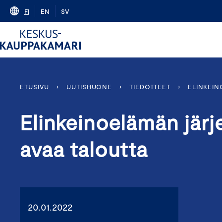
Skip
FI
EN
SV
to
content
ETUSIVU
›
UUTISHUONE
›
TIEDOTTEET
›
ELINKEIN
Elinkeinoelämän järj
avaa taloutta
20.01.2022