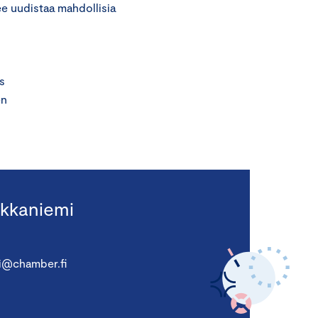
ee uudistaa mahdollisia
s
en
kkaniemi
i@chamber.fi