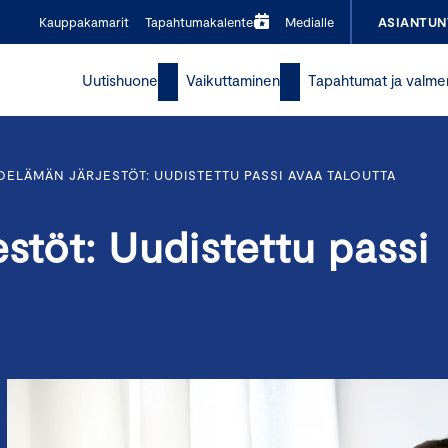
Kauppakamarit
Tapahtumakalenteri
Medialle
ASIANTUN
Uutishuone
Vaikuttaminen
Tapahtumat ja valme
OELÄMÄN JÄRJESTÖT: UUDISTETTU PASSI AVAA TALOUTTA
estöt: Uudistettu passi