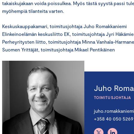
takaiskujakaan voida poissulkea. Myös tästä syystä passi tul
myöhempiä tilanteita varten.
Keskuskauppakamari, toimitusjohtaja Juho Romakkaniemi
Elinkeinoelämän keskusliitto EK, toimitusjohtaja Jyri Häkämie
Perheyritysten liitto, toimitusjohtaja Minna Vanhala-Harman
Suomen Yrittäjät, toimitusjohtaja Mikael Pentikäinen
Juho Roma
TOIMITUSJOHTAJA
juho.romakkaniem
+358 40 050 5269