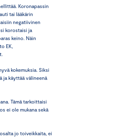
ellittää. Koronapassin
auti tai lääkärin
aisiin negatiivinen
i korostaisi ja
paras keino. Näin
to EK,
t.
 hyvä kokemuksia. Siksi
 ja käyttää välineenä
ana. Tämä tarkoittaisi
ulos ei ole mukana sekä
salta jo toiveikkaita, ei