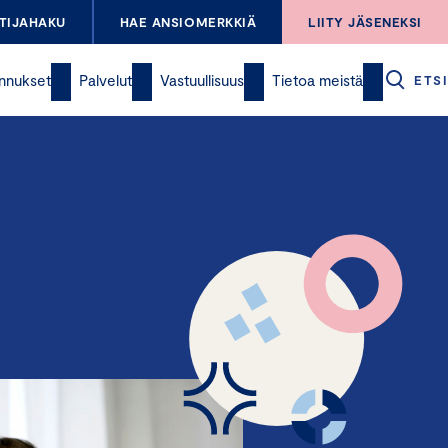
TIJAHAKU
HAE ANSIOMERKKIÄ
LIITY JÄSENEKSI
nnukset
Palvelut
Vastuullisuus
Tietoa meistä
ETSI