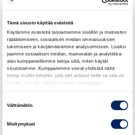
puhtaaseen energiaan ja tuotantoon sekä
energiatehokkuuteen. Sujuva luvitus, rahoituksen, raaka-
aineiden ja komponenttien saatavuus sekä teknologian
Tämä sivusto käyttää evästeitä
kehitys ja käyttöönotto ovat ratkaisevassa roolissa
Käytämme evästeitä tarjoamamme sisällön ja mainosten
tahdin kiristämisessä”, Säkkinen sanoo.
räätälöimiseen, sosiaalisen median ominaisuuksien
tukemiseen ja kävijämäärämme analysoimiseen. Lisäksi
Energiakriisissä pahin on edessä talvella 2023–
jaamme sosiaalisen median, mainosalan ja analytiikka-
2024
alan kumppaneillemme tietoja siitä, miten käytät
sivustoamme. Kumppanimme voivat yhdistää näitä
Venäjän sota on ajanut maailman aidosti globaaliin
tietoja muihin tietoihin, joita olet antanut heille tai joita on
kerätty, kun olet käyttänyt heidän palvelujaan.
energiakriisiin, IEA korostaa. Energian korkea hinta lisää
taantuman riskiä, heikentää ruokaturvaa ja lisää
energiaköyhyyttä. Maat ja alueet, joilla puhtaiden
Suostumuksen
Välttämätön
valinta
energialähteiden osuus energiankulutuksesta on
suurempi selviävät IEA:n mukaan kriisistä paremmin.
Mieltymykset
IEA ennakoi, että talvi 2023–2024 voi olla vielä ensi