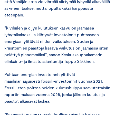
että Venäjän sota vie vihreää siirtymää lyhyellä aikavälillä
askeleen taakse, mutta lopulta kaksi harppausta
eteenpäin.
”Kivihiilen ja öljyn kulutuksen kasvu on jäämässä
lyhytaikaiseksi ja kiihtyvät investoinnit puhtaaseen
energiaan ylittävät niiden vaikutuksen. Sodan ja
kriisitoimien päästöjä lisäävä vaikutus on jäämässä siten
pelättyä pienemmäksi”, sanoo Keskuskauppakamarin
elinkeino- ja ilmastoasiantuntija Teppo Säkkinen.
Puhtaan energian investoinnit ylittivät
maailmanlaajuisesti fossiili-investoinnit vuonna 2021.
Fossiilisten polttoaineiden kulutushuippu saavutettaisiin
raportin mukaan vuonna 2025, jonka jälkeen kulutus ja
päästöt alkaisivat laskea.
”Kyseessä on merkkipaalu teollisen ajan historiassa,