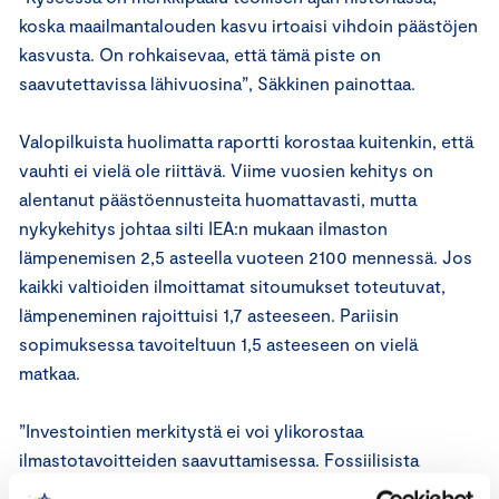
koska maailmantalouden kasvu irtoaisi vihdoin päästöjen
kasvusta. On rohkaisevaa, että tämä piste on
saavutettavissa lähivuosina”, Säkkinen painottaa.
Valopilkuista huolimatta raportti korostaa kuitenkin, että
vauhti ei vielä ole riittävä. Viime vuosien kehitys on
alentanut päästöennusteita huomattavasti, mutta
nykykehitys johtaa silti IEA:n mukaan ilmaston
lämpenemisen 2,5 asteella vuoteen 2100 mennessä. Jos
kaikki valtioiden ilmoittamat sitoumukset toteutuvat,
lämpeneminen rajoittuisi 1,7 asteeseen. Pariisin
sopimuksessa tavoiteltuun 1,5 asteeseen on vielä
matkaa.
”Investointien merkitystä ei voi ylikorostaa
ilmastotavoitteiden saavuttamisessa. Fossiilisista
irtautuminen vaatii massiivisia ja nopeita investointeja