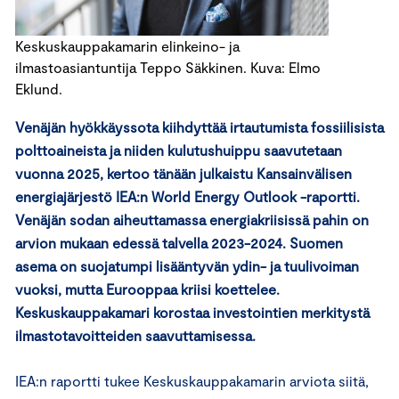
Keskuskauppakamarin elinkeino- ja
ilmastoasiantuntija Teppo Säkkinen. Kuva: Elmo
Eklund.
Venäjän hyökkäyssota kiihdyttää irtautumista fossiilisista
polttoaineista ja niiden kulutushuippu saavutetaan
vuonna 2025, kertoo tänään julkaistu Kansainvälisen
energiajärjestö IEA:n World Energy Outlook -raportti.
Venäjän sodan aiheuttamassa energiakriisissä pahin on
arvion mukaan edessä talvella 2023-2024. Suomen
asema on suojatumpi lisääntyvän ydin- ja tuulivoiman
vuoksi, mutta Eurooppaa kriisi koettelee.
Keskuskauppakamari korostaa investointien merkitystä
ilmastotavoitteiden saavuttamisessa.
IEA:n raportti tukee Keskuskauppakamarin arviota siitä,