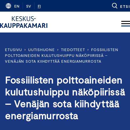
Skip
EN
SV
FI
ETSI
to
content
ETUSIVU
›
UUTISHUONE
›
TIEDOTTEET
›
FOSSIILISTEN
POLTTOAINEIDEN KULUTUSHUIPPU NÄKÖPIIRISSÄ –
VENÄJÄN SOTA KIIHDYTTÄÄ ENERGIAMURROSTA
Fossiilisten polttoaineiden
kulutushuippu näköpiirissä
– Venäjän sota kiihdyttää
energiamurrosta