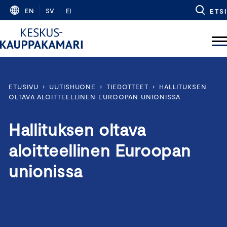
Skip
EN
SV
FI
ETSI
to
content
ETUSIVU
›
UUTISHUONE
›
TIEDOTTEET
›
HALLITUKSEN
OLTAVA ALOITTEELLINEN EUROOPAN UNIONISSA
Hallituksen oltava
aloitteellinen Euroopan
unionissa