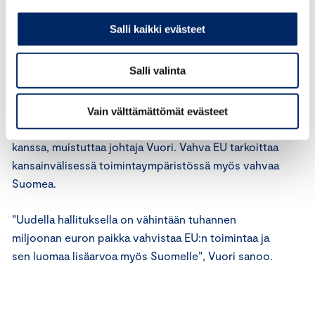
hyvinvoinnin kannalta.
Talouskasvu luo työtä, mikä
vahvistaa EU-kansalaisten turvallisuutta.
Myös
Salli kaikki evästeet
ulkoisen turvallisuuden varmistaminen niin
puolustuksessa kuin maahanmuutossa on tärkeää
Salli valinta
Suomelle.
Yksin emme pärjäisi pakolaistulvissa emmekä
Vain välttämättömät evästeet
kauppakiistoissa Kiinan, Venäjän tai vaikkapa USA:n
kanssa, muistuttaa johtaja Vuori.
Vahva EU tarkoittaa
kansainvälisessä
toimintaympäristössä
myös vahvaa
Suomea.
”Uudella hallituksella on
vähintään
tuhannen
miljoonan euron paikka vahvistaa EU:n toimintaa ja
sen luomaa lisäarvoa myös Suomelle”, Vuori sanoo.