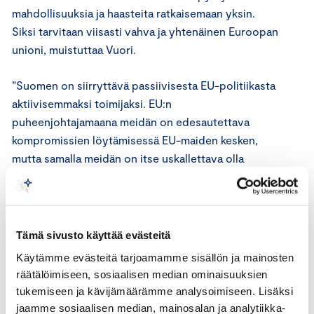
mahdollisuuksia ja haasteita ratkaisemaan yksin.
Siksi
tarvitaan viisasti
vahva ja yhtenäinen Euroopan
unioni, muistuttaa Vuori.
”Suomen on siirryttävä passiivisesta EU-politiikasta
aktiivisemmaksi toimijaksi. EU:n
puheenjohtajamaana meidän on edesautettava
kompromissien löytämisessä EU-maiden kesken,
mutta samalla meidän on itse uskallettava olla
aloitteellisia. Vain näin voimme turvata myös omat
kansalliset intressimme ja varmistaa
kilpailukykymme EU-yhteistyössä”, Vuori sanoo.
Tämä sivusto käyttää evästeitä
Talouskasvu luo turvallisuutta
Käytämme evästeitä tarjoamamme sisällön ja mainosten
räätälöimiseen, sosiaalisen median ominaisuuksien
Hallitusneuvotteluita käyvien puolueiden tuoreissa
tukemiseen ja kävijämäärämme analysoimiseen. Lisäksi
EU-linjauksia hallituksen muodostaja Antti Rinteelle
jaamme sosiaalisen median, mainosalan ja analytiikka-