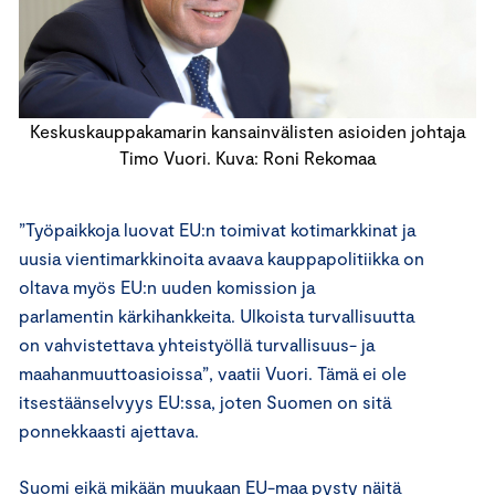
Keskuskauppakamarin kansainvälisten asioiden johtaja
Timo Vuori. Kuva: Roni Rekomaa
”Työpaikkoja luovat EU:n toimivat kotimarkkinat ja
uusia vientimarkkinoita avaava kauppapolitiikka on
oltava
myös
EU:n
uuden komission ja
parlamentin
kärkihankkeita. Ulkoista turvallisuutta
on vahvistettava yhteistyöllä turvallisuus- ja
maahanmuuttoasioissa”, vaatii Vuori.
Tämä ei ole
itsestäänselvyys EU:ssa, joten Suomen on sitä
ponnekkaasti ajettava.
Suomi eikä mikään muukaan EU-maa pysty näitä