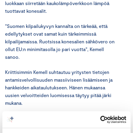
luokkaan siirretään kaukolämpöverkkoon lämpöä
tuottavat konesalit.
”Suomen kilpailukyvyn kannalta on tärkeää, että
edellytykset ovat samat kuin tärkeimmissä
kilpailijamaissa. Ruotsissa konesalien sähkövero on
ollut EU:n minimitasolla jo pari vuotta”, Kemell
sanoo.
Kriittisimmin Kemell suhtautuu yritysten tietojen
antamisvelvollisuuden massiiviseen lisäämiseen ja
hankkeiden aikataulutukseen. Hänen mukaansa
uusien velvoitteiden luomisessa täytyy pitää järki
mukana.
“Tämän ja viime vuoden aikana on otettu käyttöön
kaksi isoa sähköistä ilmoituspalvelua, tulorekisteri ja