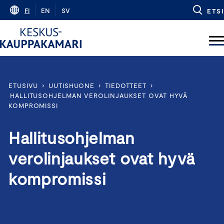
Skip
FI
EN
SV
ETSI
to
content
ETUSIVU
›
UUTISHUONE
›
TIEDOTTEET
›
HALLITUSOHJELMAN VEROLINJAUKSET OVAT HYVÄ
KOMPROMISSI
Hallitusohjelman
verolinjaukset ovat hyvä
kompromissi