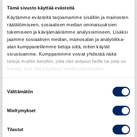
yritysten OmaVero-palvelu. Molemmissa on ollut
Tämä sivusto käyttää evästeitä
paljon ongelmia, esimerkiksi OmaVero-palvelussa
liikesalaisuuksia voi päästä vääriin käsiin
Käytämme evästeitä tarjoamamme sisällön ja mainosten
puutteellisten valtuutusmahdollisuuksien vuoksi.
räätälöimiseen, sosiaalisen median ominaisuuksien
Uusien hankkeiden sijaan tulisikin hoitaa jo
tukemiseen ja kävijämäärämme analysoimiseen. Lisäksi
jaamme sosiaalisen median, mainosalan ja analytiikka-
käyttöönotetut palvelut kuntoon niin, että yritykset
alan kumppaneillemme tietoja siitä, miten käytät
voivat niitä mutkattomasti käyttää”, Kemell toteaa.
sivustoamme. Kumppanimme voivat yhdistää näitä
tietoja muihin tietoihin, joita olet antanut heille tai joita on
Kemell peräänkuuluttaa myös kunnollisia
kerätty, kun olet käyttänyt heidän palvelujaan.
vaikutusarvioita erilaisilta hankkeilta.
Suostumuksen
”Verohankkeiden ongelmana on monesti se, ettei
Välttämätön
valinta
niiden todellisia vaikutuksia verotuottoihin tai
yrityksille aiheutuviin kustannuksiin ole arvioitu.
Mieltymykset
Näin ei tiedetä edes sitä, onko niillä positiivinen
kokonaisvaikutus vai ei”, Kemell toteaa.
Tilastot
Kemell mainitsee arvonlisäverotuksen tietosisällön