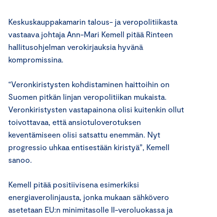
Keskuskauppakamarin talous- ja veropolitiikasta
vastaava johtaja Ann-Mari Kemell pitää Rinteen
hallitusohjelman verokirjauksia hyvänä
kompromissina.
“Veronkiristysten kohdistaminen haittoihin on
Suomen pitkän linjan veropolitiikan mukaista.
Veronkiristysten vastapainona olisi kuitenkin ollut
toivottavaa, että ansiotuloverotuksen
keventämiseen olisi satsattu enemmän. Nyt
progressio uhkaa entisestään kiristyä”, Kemell
sanoo.
Kemell pitää positiivisena esimerkiksi
energiaverolinjausta, jonka mukaan sähkövero
asetetaan EU:n minimitasolle II-veroluokassa ja