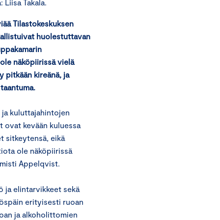
Liisa Takala.
lviää Tilastokeskuksen
allistuivat huolestuttavan
auppakamarin
ole näköpiirissä vielä
y pitkään kireänä, ja
 taantuma.
 ja kuluttajahintojen
ut ovat kevään kuluessa
t sitkeytensä, eikä
tiota ole näköpiirissä
misti Appelqvist.
kö ja elintarvikkeet sekä
öspäin erityisesti ruoan
oan ja alkoholittomien