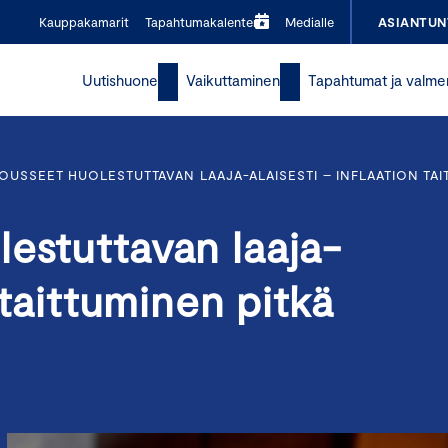
Kauppakamarit
Tapahtumakalenteri
Medialle
ASIANTUN
Uutishuone
Vaikuttaminen
Tapahtumat ja valme
OUSSEET HUOLESTUTTAVAN LAAJA-ALAISESTI – INFLAATION TAI
estuttavan laaja-
 taittuminen pitkä