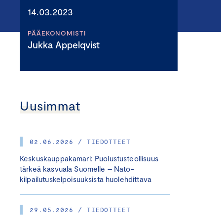
14.03.2023
PÄÄEKONOMISTI
Jukka Appelqvist
Uusimmat
02.06.2026 / TIEDOTTEET
Keskuskauppakamari: Puolustusteollisuus
tärkeä kasvuala Suomelle – Nato-
kilpailutuskelpoisuuksista huolehdittava
29.05.2026 / TIEDOTTEET