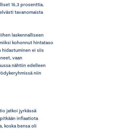
iset 16,3 prosenttia.
elvästi tavanomaista
iihen laskennalliseen
lmiiksi kohonnut hintataso
n hidastuminen ei siis
uneet, vaan
uussa nähtiin edelleen
hyödykeryhmissä niin
io jatkoi jyrkässä
pitkään inflaatiota
ta, koska bensa oli