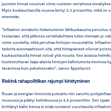
juomien hinnat nousivat viime vuoteen verrattuna ennätyksell
Myös kuukausitasolla nousua kertyi 2,3 prosenttia, mikä on s
enemmän.
”Inflaation ennakoitu hidastuminen lähikuukausina perustuu s
tosiasiaan, että jatkossa vertailukohtana tulee olemaan jo va
viime vuodelta, mikä jarruttaa hintojen nousutahtia. Inflaatio
tarkoita automaattisesti sitä, että hintapaineet olisivat poist
kuukausitasolla hinnat voivat yhä nousta. Itse asiassa helmik
huolestuttavan laaja-alaista hintojen kallistumista monissa 
tavaroissa kuin palveluissakin”, sanoo Appelqvist.
Riskinä rahapolitiikan rajumpi kiristyminen
Ruuan ja energian hinnoista putsattu niin sanottu pohjainflaat
nousussa ja päätyi helmikuussa jo 6,6 prosenttiin. Sen sijaan 
kirittänyt kallis bensa ei enää nostanut vuositasolla inflaatio