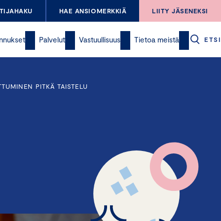
TIJAHAKU
HAE ANSIOMERKKIÄ
LIITY JÄSENEKSI
nnukset
Palvelut
Vastuullisuus
Tietoa meistä
ETSI
TTUMINEN PITKÄ TAISTELU