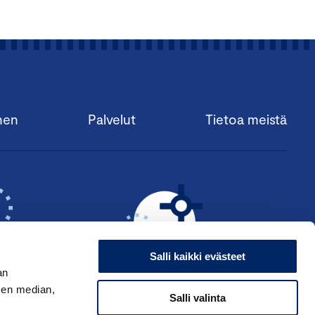
nen
Palvelut
Tietoa meistä
Salli kaikki evästeet
an
sen median,
Salli valinta