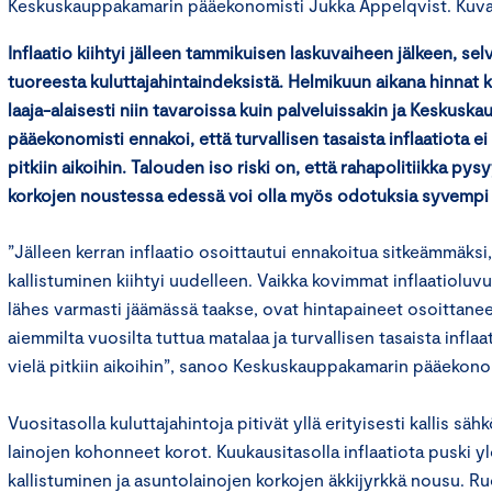
Keskuskauppakamarin pääekonomisti Jukka Appelqvist. Kuva: 
Inflaatio kiihtyi jälleen tammikuisen laskuvaiheen jälkeen, se
tuoreesta kuluttajahintaindeksistä. Helmikuun aikana hinnat k
laaja-alaisesti niin tavaroissa kuin palveluissakin ja Keskusk
pääekonomisti ennakoi, että turvallisen tasaista inflaatiota ei 
pitkiin aikoihin. Talouden iso riski on, että rahapolitiikka pysy
korkojen noustessa edessä voi olla myös odotuksia syvempi
”Jälleen kerran inflaatio osoittautui ennakoitua sitkeämmäksi,
kallistuminen kiihtyi uudelleen. Vaikka kovimmat inflaatioluv
lähes varmasti jäämässä taakse, ovat hintapaineet osoittanee
aiemmilta vuosilta tuttua matalaa ja turvallisen tasaista inflaa
vielä pitkiin aikoihin”, sanoo Keskuskauppakamarin pääekono
Vuositasolla kuluttajahintoja pitivät yllä erityisesti kallis säh
lainojen kohonneet korot. Kuukausitasolla inflaatiota puski yl
kallistuminen ja asuntolainojen korkojen äkkijyrkkä nousu. Ru