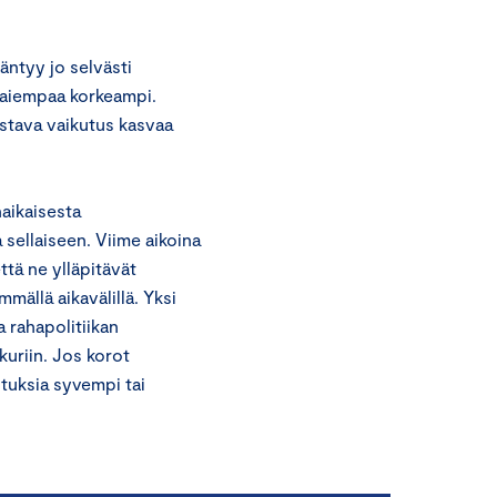
äntyy jo selvästi
i aiempaa korkeampi.
astava vaikutus kasvaa
naikaisesta
sellaiseen. Viime aikoina
ttä ne ylläpitävät
ällä aikavälillä. Yksi
 rahapolitiikan
kuriin. Jos korot
uksia syvempi tai