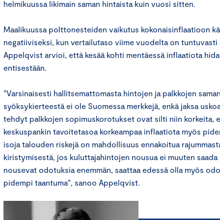
helmikuussa likimain saman hintaista kuin vuosi sitten.
Maalikuussa polttonesteiden vaikutus kokonaisinflaatioon kä
negatiiviseksi, kun vertailutaso viime vuodelta on tuntuvast
Appelqvist arvioi, että kesää kohti mentäessä inflaatiota hid
entisestään.
”Varsinaisesti hallitsemattomasta hintojen ja palkkojen sama
syöksykierteestä ei ole Suomessa merkkejä, enkä jaksa uskoa 
tehdyt palkkojen sopimuskorotukset ovat silti niin korkeita, e
keskuspankin tavoitetasoa korkeampaa inflaatiota myös pidemm
isoja talouden riskejä on mahdollisuus ennakoitua rajummasta
kiristymisestä, jos kuluttajahintojen nousua ei muuten saada 
nousevat odotuksia enemmän, saattaa edessä olla myös odot
pidempi taantuma”, sanoo Appelqvist.