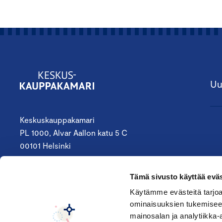
Uu
Keskuskauppakamari
PL 1000, Alvar Aallon katu 5 C
00101 Helsinki
09 4242 6200
Tämä sivusto käyttää eväs
keskuskauppakamari@chamber.fi
Käytämme evästeitä tarjoa
ominaisuuksien tukemisee
Seuraa meitä:
mainosalan ja analytiikka-