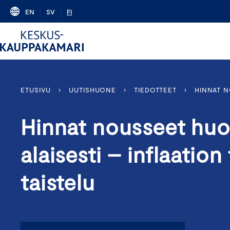
Skip
EN
SV
FI
to
content
ETUSIVU
›
UUTISHUONE
›
TIEDOTTEET
›
HINNAT N
Hinnat nousseet huol
alaisesti – inflaation
taistelu