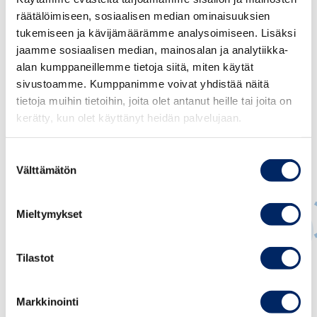
räätälöimiseen, sosiaalisen median ominaisuuksien
tukemiseen ja kävijämäärämme analysoimiseen. Lisäksi
jaamme sosiaalisen median, mainosalan ja analytiikka-
alan kumppaneillemme tietoja siitä, miten käytät
sivustoamme. Kumppanimme voivat yhdistää näitä
tietoja muihin tietoihin, joita olet antanut heille tai joita on
kerätty, kun olet käyttänyt heidän palvelujaan.
Suostumuksen
Välttämätön
valinta
Mieltymykset
Tilastot
Mari Hakkarainen
PALVELUJOHTAJA
Markkinointi