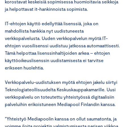
korostavat keskeisiä sopimisessa huomioitavia seikkoja
ja helpottavat it-hankinnoista sopimista.
IT-ehtojen käyttö edellyttää lisenssiä, joka on
mahdollista hankkia nyt uudistuneesta
verkkopalvelusta. Uuden verkkopalvelun myötä IT-
ehtojen vuosilisenssi uudistuu jatkossa automaattisesti.
Tämä helpottaa lisenssinhaltijoiden arkea – ehtojen
käyttöoikeuslisenssin uudistamisesta ei tarvitse
erikseen huolehtia.
Verkkopalvelu-uudistuksen myötä ehtojen jakelu siirtyi
Teknologiateollisuudelta Keskuskauppakamarille. Uusi
verkkopalvelu on toteutettu yhteistyössä digitaalisiin
palveluihin erikoistuneen Mediapool Finlandin kanssa.
”Yhteistyö Mediapoolin kanssa on ollut saumatonta, ja
voimme iloita projektin valmistumisesta parisen viikkoa