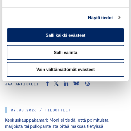
mari.hakkarainen@chamber.fi
+358 50 326 6770
Näytä tiedot
Salli kaikki evästeet
Salli valinta
Vain välttämättömät evästeet
KATEGORIAT:
IPR, MARI HAKKARAINEN
JAA ARTIKKELI:
07.08.2026 / TIEDOTTEET
Keskuskauppakamari: Moni ei tiedä, että poimituista
marjoista tai pullopanteista pitää maksaa tietyissä