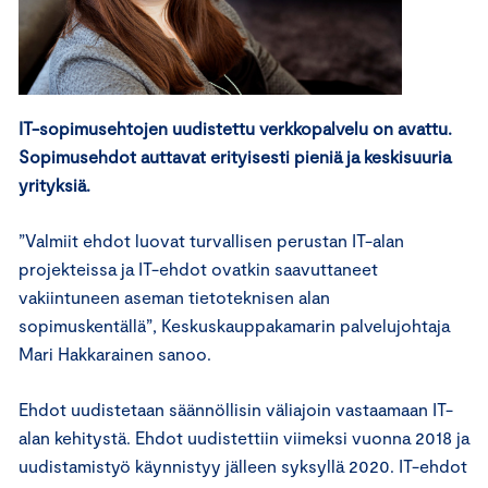
IT-sopimusehtojen uudistettu verkkopalvelu on avattu
.
Sopi
mus
ehdot auttavat erityisesti pieniä ja keskisuuria
yrityksiä
.
”Valmiit ehdot luovat turvallisen perustan IT-alan
projekteissa ja IT-ehdot ovatkin saavuttaneet
vakiintuneen aseman tietoteknisen alan
sopimuskentällä”, Keskuskauppakamarin palvelujohtaja
Mari Hakkarainen sanoo.
Ehdot uudistetaan säännöllisin väliajoin vastaamaan IT-
alan kehitystä. Ehdot uudistettiin viimeksi vuonna 2018 ja
uudistamistyö käynnistyy jälleen syksyllä 2020. IT-ehdot