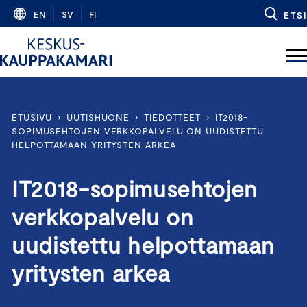
Skip
EN
SV
FI
ETSI
to
content
ETUSIVU
›
UUTISHUONE
›
TIEDOTTEET
›
IT2018-
SOPIMUSEHTOJEN VERKKOPALVELU ON UUDISTETTU
HELPOTTAMAAN YRITYSTEN ARKEA
IT2018-sopimusehtojen
verkkopalvelu on
uudistettu helpottamaan
yritysten arkea