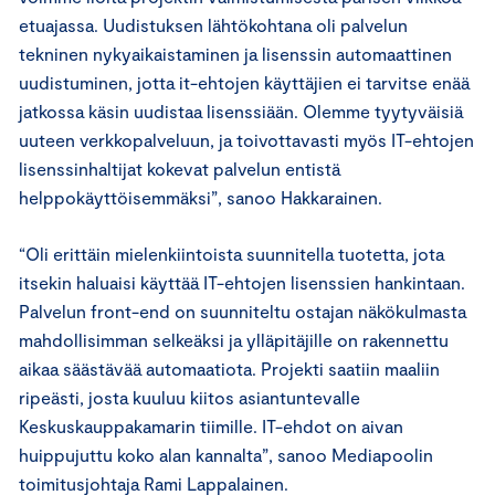
etuajassa. Uudistuksen lähtökohtana oli palvelun
tekninen nykyaikaistaminen ja lisenssin automaattinen
uudistuminen, jotta it-ehtojen käyttäjien ei tarvitse enää
jatkossa käsin uudistaa lisenssiään. Olemme tyytyväisiä
uuteen verkkopalveluun, ja toivottavasti myös IT-ehtojen
lisenssinhaltijat kokevat palvelun entistä
helppokäyttöisemmäksi”, sanoo Hakkarainen.
“Oli erittäin mielenkiintoista suunnitella tuotetta, jota
itsekin haluaisi käyttää IT-ehtojen lisenssien hankintaan.
Palvelun front-end on suunniteltu ostajan näkökulmasta
mahdollisimman selkeäksi ja ylläpitäjille on rakennettu
aikaa säästävää automaatiota. Projekti saatiin maaliin
ripeästi, josta kuuluu kiitos asiantuntevalle
Keskuskauppakamarin tiimille. IT-ehdot on aivan
huippujuttu koko alan kannalta”, sanoo Mediapoolin
toimitusjohtaja Rami Lappalainen.