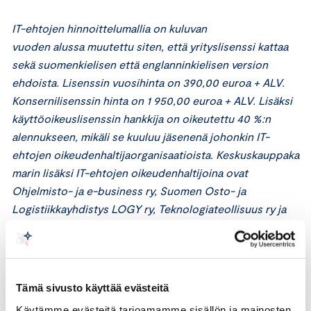
IT-ehtojen hinnoittelumallia
on
kuluvan
vuoden
alussa
muutettu siten, että yrityslisenssi kattaa
sekä suomenkielisen että englanninkielisen version
ehdoista. Lisenssin
vuosi
hinta on 390,00 euroa + ALV.
Konsernilisenssin hinta on 1 950,00 euroa + ALV.
Lisäksi
k
äyttö
oikeus
lisenssin
hankkija
on oikeutettu 40 %:n
alennukseen, mikäli se kuuluu jäsenenä johonkin
IT-
ehtojen
oikeudenhaltijaorganisaatioista.
Keskuskauppaka
marin lisäksi IT-ehtojen oikeudenhaltijoina ovat
Ohjelmisto- ja e-business ry, Suomen Osto- ja
Logistiikkayhdistys LOGY ry, Teknologiateollisuus ry ja
Tieto- ja viestintätekniikan ammattilaiset TIVIA ry.
Lisätietoja:
Tämä sivusto käyttää evästeitä
https://it-ehdot.fi/
Käytämme evästeitä tarjoamamme sisällön ja mainosten