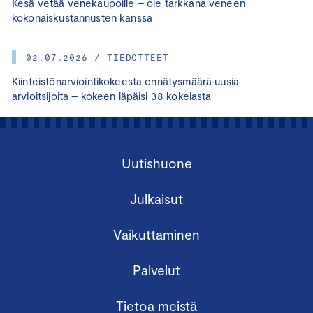
Kesä vetää venekaupoille – ole tarkkana veneen
kokonaiskustannusten kanssa
02.07.2026 / TIEDOTTEET
Kiinteistönarviointikokeesta ennätysmäärä uusia
arvioitsijoita – kokeen läpäisi 38 kokelasta
Uutishuone
Julkaisut
Vaikuttaminen
Palvelut
Tietoa meistä