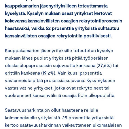
kauppakamarien jäsenyrityksilleen toteuttamasta
kyselystä. Kyselyn mukaan useat yritykset kertovat
kokevansa kansainvälisten osaajien rekrytointiprosessin
haastavaksi, vaikka 62 prosenttia yrityksistä suhtautuu
kansainvälisten osaajien rekrytointiin positiivisesti.
Kauppakamarien jäsenyrityksille toteutetun kyselyn
mukaan lähes puolet yrityksistä pitää työperäisen
oleskelulupaprosessin sujuvuutta kankeana (27,6%) tai
erittäin kankeana (19,2%). Vain kuusi prosenttia
vastanneista pitää prosessia sujuvana. Kysymykseen
vastasivat ne yritykset, jotka ovat rekrytoineet tai
vuokranneet kansainvälisiä osaajia EU:n ulkopuolelta.
Saatavuusharkinta on ollut haasteena reilulle
kolmannekselle yrityksistä. 29 prosenttia yrityksistä
kertoo saatavuusharkinnan vaikeuttaneen ulkomaalaisen