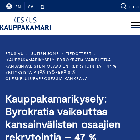
Skip
EN
SV
FI
ETSI
to
content
ETUSIVU
›
UUTISHUONE
›
TIEDOTTEET
›
KAUPPAKAMARIKYSELY: BYROKRATIA VAIKEUTTAA
KANSAINVÄLISTEN OSAAJIEN REKRYTOINTIA – 47 %
YRITYKSISTÄ PITÄÄ TYÖPERÄISTÄ
OLESKELULUPAPROSESSIA KANKEANA
Kauppakamarikysely:
Byrokratia vaikeuttaa
kansainvälisten osaajien
rekrytointia – 47 %