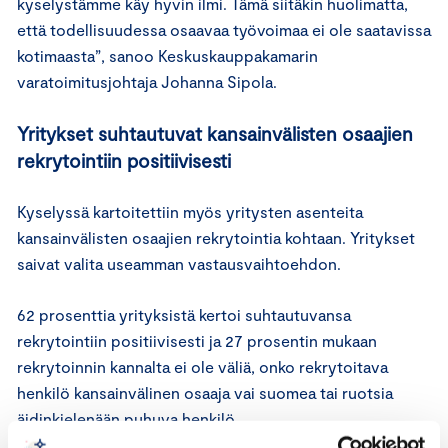
kyselystämme käy hyvin ilmi. Tämä siitäkin huolimatta,
että todellisuudessa osaavaa työvoimaa ei ole saatavissa
kotimaasta”, sanoo Keskuskauppakamarin
varatoimitusjohtaja Johanna Sipola.
Yritykset suhtautuvat kansainvälisten osaajien
rekrytointiin positiivisesti
Kyselyssä kartoitettiin myös yritysten asenteita
kansainvälisten osaajien rekrytointia kohtaan. Yritykset
saivat valita useamman vastausvaihtoehdon.
62 prosenttia yrityksistä kertoi suhtautuvansa
rekrytointiin positiivisesti ja 27 prosentin mukaan
rekrytoinnin kannalta ei ole väliä, onko rekrytoitava
henkilö kansainvälinen osaaja vai suomea tai ruotsia
äidinkielenään puhuva henkilö.