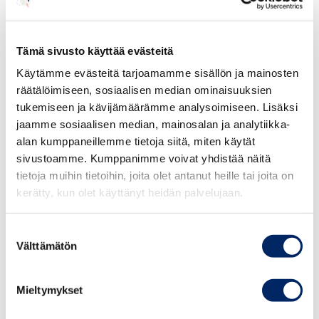
Kyselyssä käy kuitenkin ilmi, että kansainvälisten
osaajien rekrytointiprosessi koetaan yrityksissä tällä
Tämä sivusto käyttää evästeitä
hetkellä haastavaksi. 27 prosenttia yrityksistä kertoo
rekrytoinnin vaativan liikaa aikaa ja vaivaa ja 25
Käytämme evästeitä tarjoamamme sisällön ja mainosten
prosenttia sanoo kansainvälisten osaajien rekrytoinnin
räätälöimiseen, sosiaalisen median ominaisuuksien
tukemiseen ja kävijämäärämme analysoimiseen. Lisäksi
olevan vaikeaa.
jaamme sosiaalisen median, mainosalan ja analytiikka-
alan kumppaneillemme tietoja siitä, miten käytät
”Työntekijän tärkein ominaisuus yritysten silmissä on
sivustoamme. Kumppanimme voivat yhdistää näitä
hänen osaamisensa, ei kansalaisuus tai muu taustatekijä.
tietoja muihin tietoihin, joita olet antanut heille tai joita on
Yrityksille merkityksellistä on se, kuinka nopeasti
kerätty, kun olet käyttänyt heidän palvelujaan.
rekrytointipäätöksen jälkeen kansainvälinen osaaja
saadaan aloittamaan työnsä. Tämän ajan nopeuttamiseen
Suostumuksen
on keskityttävä, jotta emme omilla toimillamme
Välttämätön
valinta
Suomessa vaikeuta yritysten mahdollisuuksia kasvuun ja
liiketoiminnan kehittämiseen”, sanoo Sipola.
Mieltymykset
KAUPPAKAMARIKYSELYN TULOKSET