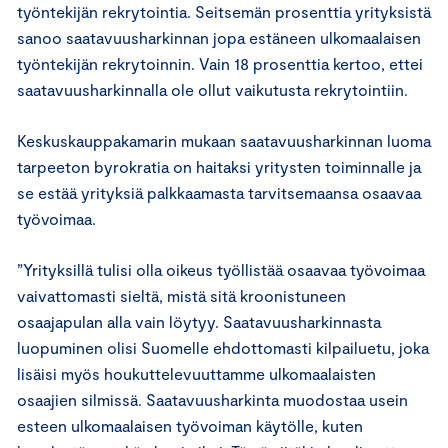
työntekijän rekrytointia. Seitsemän prosenttia yrityksistä
sanoo saatavuusharkinnan jopa estäneen ulkomaalaisen
työntekijän rekrytoinnin. Vain 18 prosenttia kertoo, ettei
saatavuusharkinnalla ole ollut vaikutusta rekrytointiin.
Keskuskauppakamarin mukaan saatavuusharkinnan luoma
tarpeeton byrokratia on haitaksi yritysten toiminnalle ja
se estää yrityksiä palkkaamasta tarvitsemaansa osaavaa
työvoimaa.
”Yrityksillä tulisi olla oikeus työllistää osaavaa työvoimaa
vaivattomasti sieltä, mistä sitä kroonistuneen
osaajapulan alla vain löytyy. Saatavuusharkinnasta
luopuminen olisi Suomelle ehdottomasti kilpailuetu, joka
lisäisi myös houkuttelevuuttamme ulkomaalaisten
osaajien silmissä. Saatavuusharkinta muodostaa usein
esteen ulkomaalaisen työvoiman käytölle, kuten