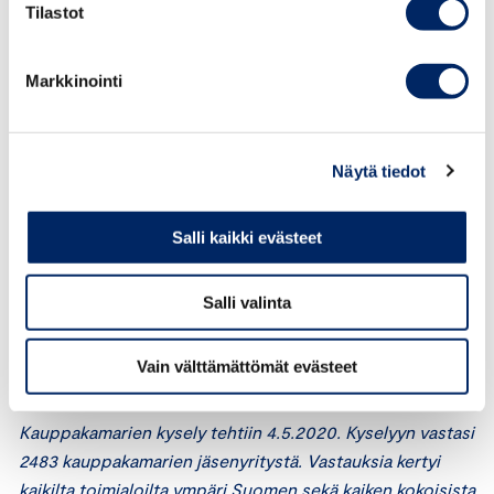
Vähintään 500 miljoonaa.
Tilastot
• Verojen ja maksujen koroton lykkäys sekä nopeutetun
Markkinointi
lomautus- ja yt-menettelyiden jatkaminen kuluvan
vuoden loppuun saakka.
Näytä tiedot
“Hallitukselta vaaditaan näistä selkeitä, isoja ja
vaikuttavia päätöksiä nopeasti. Muussa tapauksessa
menetetyt työpaikat ja perheiden toimeentulo on
Salli kaikki evästeet
hallituksen saamattomuuden syytä”, Romakkaniemi
sanoo.
Salli valinta
Keskuskauppakamarin exit-strategiaan voit
Vain välttämättömät evästeet
tutustua
täältä
.
Kauppakamarien kysely tehtiin 4.5.2020. Kyselyyn vastasi
2483 kauppakamarien jäsenyritystä. Vastauksia kertyi
kaikilta toimialoilta ympäri Suomen sekä kaiken kokoisista