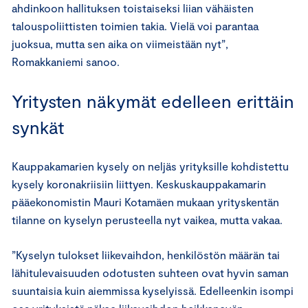
ahdinkoon hallituksen toistaiseksi liian vähäisten
talouspoliittisten toimien takia. Vielä voi parantaa
juoksua, mutta sen aika on viimeistään nyt”,
Romakkaniemi sanoo.
Yritysten näkymät edelleen erittäin
synkät
Kauppakamarien kysely on neljäs yrityksille kohdistettu
kysely koronakriisiin liittyen. Keskuskauppakamarin
pääekonomistin Mauri Kotamäen mukaan yrityskentän
tilanne on kyselyn perusteella nyt vaikea, mutta vakaa.
”Kyselyn tulokset liikevaihdon, henkilöstön määrän tai
lähitulevaisuuden odotusten suhteen ovat hyvin saman
suuntaisia kuin aiemmissa kyselyissä. Edelleenkin isompi