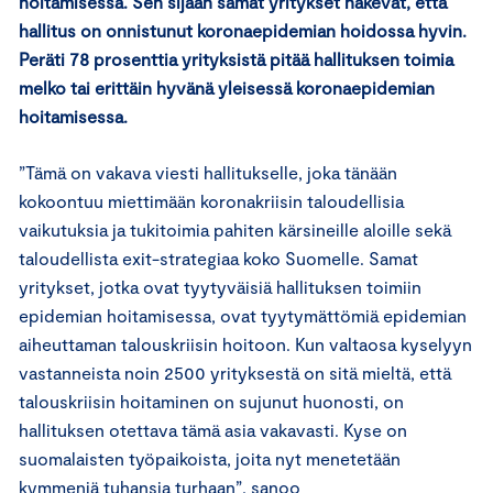
hoitamisessa. Sen sijaan samat yritykset näkevät, että
hallitus on onnistunut koronaepidemian hoidossa hyvin.
Peräti 78 prosenttia yrityksistä pitää hallituksen toimia
melko tai erittäin hyvänä yleisessä koronaepidemian
hoitamisessa.
”Tämä on vakava viesti hallitukselle, joka tänään
kokoontuu miettimään koronakriisin taloudellisia
vaikutuksia ja tukitoimia pahiten kärsineille aloille sekä
taloudellista exit-strategiaa koko Suomelle. Samat
yritykset, jotka ovat tyytyväisiä hallituksen toimiin
epidemian hoitamisessa, ovat tyytymättömiä epidemian
aiheuttaman talouskriisin hoitoon. Kun valtaosa kyselyyn
vastanneista noin 2500 yrityksestä on sitä mieltä, että
talouskriisin hoitaminen on sujunut huonosti, on
hallituksen otettava tämä asia vakavasti. Kyse on
suomalaisten työpaikoista, joita nyt menetetään
kymmeniä tuhansia turhaan”, sanoo