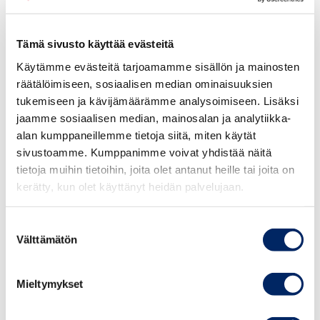
Kiireellisiä toimia työpaikkojen
Tämä sivusto käyttää evästeitä
pelastamiseksi
Käytämme evästeitä tarjoamamme sisällön ja mainosten
räätälöimiseen, sosiaalisen median ominaisuuksien
tukemiseen ja kävijämäärämme analysoimiseen. Lisäksi
Keskuskauppakamari on esittänyt konkreettisia keinoja,
jaamme sosiaalisen median, mainosalan ja analytiikka-
joilla yrityksiä voidaan tukea niin, että suomalaisten
alan kumppaneillemme tietoja siitä, miten käytät
työpaikat ja hyvinvointi voidaan turvata mahdollisimman
sivustoamme. Kumppanimme voivat yhdistää näitä
hyvin kuilun yli. Näitä keinoja ovat muun muassa:
tietoja muihin tietoihin, joita olet antanut heille tai joita on
kerätty, kun olet käyttänyt heidän palvelujaan.
• Tyel, YEL sekä sairas- ja työttömyysvakuusmaksujen
ottaminen akuutin kriisin ajaksi valtion kannettavaksi.
Suostumuksen
Kustannus reilu miljardi euroa kuukaudessa.
Välttämätön
valinta
• Hallituksen päätöksillä toiminnan menettäneiden alojen,
Mieltymykset
kuten ravintoloiden, hotelli- ja matkailualan sekä
tapahtuma- ja messujärjestäjien riittävä suora tuki.