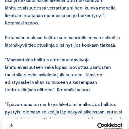
osa yrityksistä näkee liikevaihdon heikkenevän
lähitulevaisuudessa verrattuna siihen, kuinka monella
liiketoiminta tähän mennessä on jo heikentynyt”,
Kotamäki sanoo.
Kotamäen mukaan hallituksen mahdollisimman selkeä ja
läpinäkyvä tiedotuslinja olisi nyt, jos koskaan tärkeää.
”Maanantaina hallitus antoi suuntaviivoja
lähitulevaisuuteen sekä lupasi luovuttaa päätösten
taustalla olevia laskelmia julkisuuteen. Tämä on
edistysaskel vähän sumuiseen aikaisempaan
tiedotuslinjaan nähden”, Kotamäki sanoo.
”Epävarmuus on myrkkyä liiketoiminnalle. Jos hallitus
pystyisi olemaan selkeä ja läpinäkyvä aikeissaan, auttaisi
se yrityksiä suunnittelemaan paremmin tulevaisuuttaan”,
Kotamäki sanoo.