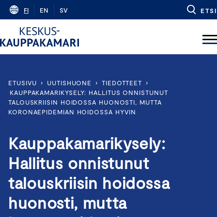
Skip
FI
EN
SV
ETSI
to
content
ETUSIVU
›
UUTISHUONE
›
TIEDOTTEET
›
KAUPPAKAMARIKYSELY: HALLITUS ONNISTUNUT
TALOUSKRIISIN HOIDOSSA HUONOSTI, MUTTA
KORONAEPIDEMIAN HOIDOSSA HYVIN
Kauppakamarikysely:
Hallitus onnistunut
talouskriisin hoidossa
huonosti, mutta