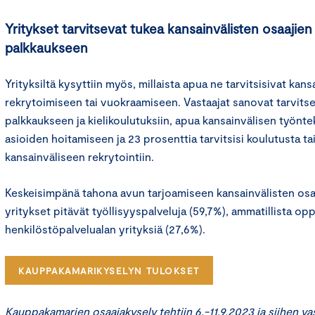
Yritykset tarvitsevat tukea kansainvälisten osaajien 
palkkaukseen
Yrityksiltä kysyttiin myös, millaista apua ne tarvitsisivat kan
rekrytoimiseen tai vuokraamiseen. Vastaajat sanovat tarvitse
palkkaukseen ja kielikoulutuksiin, apua kansainvälisen työnte
asioiden hoitamiseen ja 23 prosenttia tarvitsisi koulutusta ta
kansainväliseen rekrytointiin.
Keskeisimpänä tahona avun tarjoamiseen kansainvälisten osa
yritykset pitävät työllisyyspalveluja (59,7%), ammatillista opp
henkilöstöpalvelualan yrityksiä (27,6%).
KAUPPAKAMARIKYSELYN TULOKSET
Kauppakamarien osaajakysely tehtiin 6.-11.9.2023 ja siihen vast