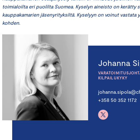
toimialoilta eri puolilta Suomea. Kyselyn aineisto on kerätty
kauppakamarien jäsenyrityksiltä. Kyselyyn on voinut vastata 
kohden.
Johanna Si
VARATOIMITUSJOHTA
KILPAILUKYKY
johanna.sipola@ch
+358 50 352 1172