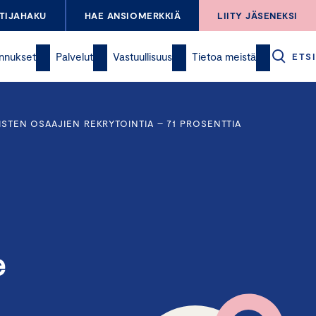
TIJAHAKU
HAE ANSIOMERKKIÄ
LIITY JÄSENEKSI
nnukset
Palvelut
Vastuullisuus
Tietoa meistä
ETSI
ISTEN OSAAJIEN REKRYTOINTIA – 71 PROSENTTIA
e