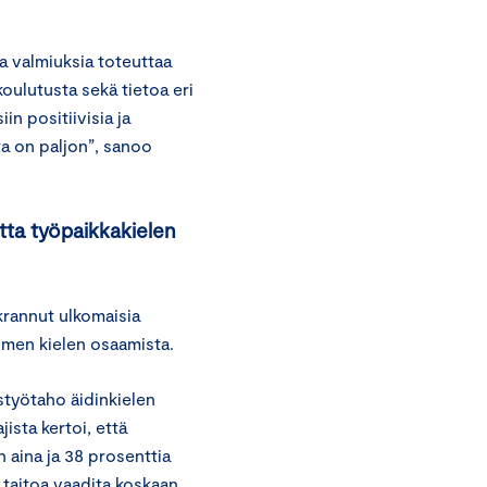
a valmiuksia toteuttaa
koulutusta sekä tietoa eri
in positiivisia ja
ta on paljon”, sanoo
utta työpaikkakielen
okrannut ulkomaisia
uomen kielen osaamista.
istyötaho äidinkielen
ista kertoi, että
n aina ja 38 prosenttia
i taitoa vaadita koskaan.