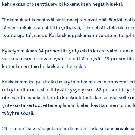
kahdeksan prosenttia arvioi kokemuksen negatiiviseksi.
“Kokemukset kansainvälisistä osaajista ovat pääsääntöisesti e
tämän rohkaisevan niitäkin yrityksiä, jotka eivät vielä ole rek
työntekijöitä”, sanoo Keskuskauppakamarin varatoimitusjoht
Kyselyn mukaan 34 prosenttia yrityksistä kokee valmiutensa r
vuokraamiseen olevan hyvät tai erittäin hyvät. 29 prosenttia
kuitenkin erittäin heikoiksi tai heikoiksi.
Keskeisimmiksi puutteiksi rekrytointivalmiuksiin nousevat erit
rekrytointiprosessiin liittyvät kysymykset. 33 prosenttia yrityk
ole mahdollisuuksia tarjota kielikoulutusta kansainväliselle os
yrityksistä kertoo, ettei englannin kielen käyttäminen tunnu 
työyhteisössä.
24 prosenttia vastaajista ei tiedä mistä löytäisi kansainvälisiä