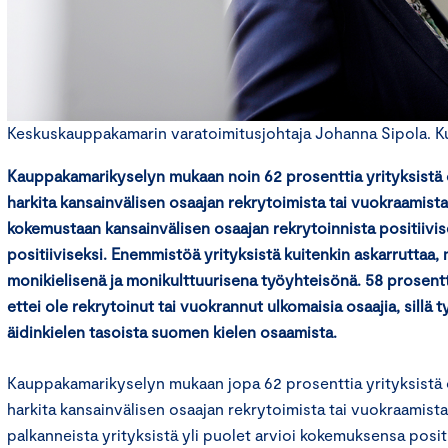
Keskuskauppakamarin varatoimitusjohtaja Johanna Sipola. Kuv
Kauppakamarikyselyn mukaan noin 62 prosenttia yrityksistä o
harkita kansainvälisen osaajan rekrytoimista tai vuokraamista
kokemustaan kansainvälisen osaajan rekrytoinnista positiivisek
positiiviseksi. Enemmistöä yrityksistä kuitenkin askarruttaa, 
monikielisenä ja monikulttuurisena työyhteisönä. 58 prosentti
ettei ole rekrytoinut tai vuokrannut ulkomaisia osaajia, sillä
äidinkielen tasoista suomen kielen osaamista.
Kauppakamarikyselyn mukaan jopa 62 prosenttia yrityksistä o
harkita kansainvälisen osaajan rekrytoimista tai vuokraamista.
palkanneista yrityksistä yli puolet arvioi kokemuksensa positi