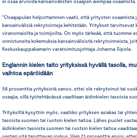
ei osaa arvioida kansainvälisten osaajien aiempaa osaamista.
”Osaajapulan helpottaminen vaatii, että yritysten osaamista j
kansainvälisiä rekrytointeja kehitetään. Yritykset tarvitsevat 
viranomaisilta ja toimijoilta. On myös tärkeää, että tuomme esi
onnistuneita kokemuksia kansainvälisistä rekrytoinneista, joi
Keskuskauppakamarin varatoimitusjohtaja Johanna Sipola.
Englannin kielen taito yrityksissä hyvällä tasolla, m
vaihtoa epäröidään
58 prosenttia yrityksistä sanoo, ettei ole rekrytoinut tai vu
osaajia, sillä työtehtävässä vaaditaan äidinkielen tasoista s
Yrityksiltä kysyttiin myös, vaatiiko yrityksen asiakas tai yhte
tasoista suomen tai ruotsin kielen taitoa. Lähes puolet vastaaj
äidinkielen tasoista suomen tai ruotsin kielen taitoa vaaditaa
vastasi sitä tarvittavan joskus. Vain 13 prosenttia arvioi, ette