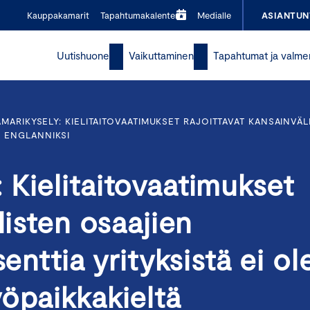
Kauppakamarit
Tapahtumakalenteri
Medialle
ASIANTUN
Uutishuone
Vaikuttaminen
Tapahtumat ja valme
MARIKYSELY: KIELITAITOVAATIMUKSET RAJOITTAVAT KANSAINVÄL
Ä ENGLANNIKSI
Kielitaitovaatimukset
listen osaajien
enttia yrityksistä ei ol
öpaikkakieltä