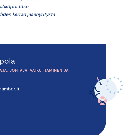
 sähköpostitse
yhden kerran jäsenyritystä
pola
JA; JOHTAJA, VAIKUTTAMINEN JA
amber.fi