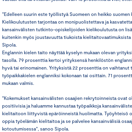
”Edelleen suurin este työllistyä Suomeen on heikko suomen k
Kielikoulutusten tarjontaa on monipuolistettava ja kasvatetta
kansainvälisten tutkinto-opiskelijoiden kielikoulutusta on li
kuitenkin myös joustavuutta tiukoista kielitaitovaatimuksista 
Sipola.
Englannin kielen taito näyttää kyselyn mukaan olevan yrityksi
tasolla. 79 prosenttia kertoi yrityksensä henkilöstön englann
hyvä tai erinomainen. Yrityksistä 22 prosenttia on vaihtanut t
työpaikkakielen englanniksi kokonaan tai osittain. 71 prosentti
mukaan valmis.
”Kokemukset kansainvälisten osaajien rekrytoinneista ovat 
positiivisia ja haluamme kannustaa työpaikkoja kansainväliste
kielitaitoon liittyvistä epäröinneistä huolimatta. Työyhteisö 
oppia työelämän kielitaitoa ja se palvelee kansainvälisiä osa
kotoutumisessa”, sanoo Sipola.