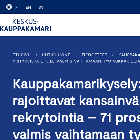
Skip
FI
EN
SV
to
content
ETUSIVU
›
UUTISHUONE
›
TIEDOTTEET
›
KAUPPAKA
YRITYKSISTÄ EI OLE VALMIS VAIHTAMAAN TYÖPAIKKAKIELT
Kauppakamarikysely: 
rajoittavat kansainvä
rekrytointia – 71 pros
valmis vaihtamaan ty