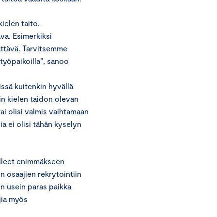
ielen taito.
va. Esimerkiksi
sättävä. Tarvitsemme
työpaikoilla”, sanoo
ssä kuitenkin hyvällä
in kielen taidon olevan
ai olisi valmis vaihtamaan
a ei olisi tähän kyselyn
olleet enimmäkseen
n osaajien rekrytointiin
on usein paras paikka
ajia myös