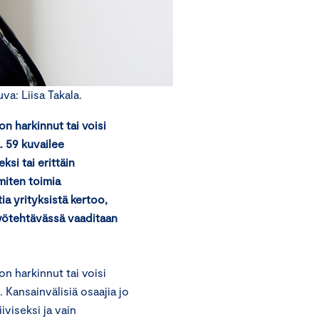
a: Liisa Takala.
n harkinnut tai voisi
. 59 kuvailee
si tai erittäin
miten toimia
a yrityksistä kertoo,
 työtehtävässä vaaditaan
n harkinnut tai voisi
 Kansainvälisiä osaajia jo
iviseksi ja vain