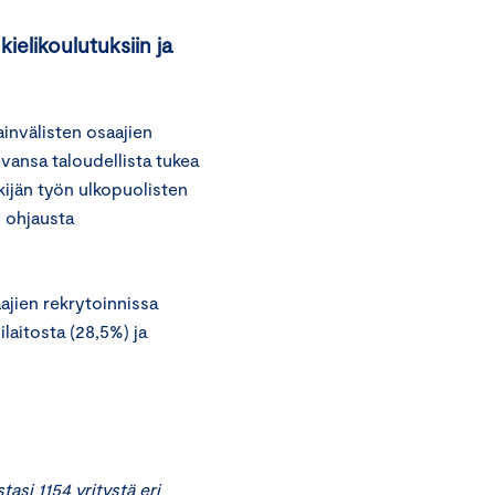
kielikoulutuksiin ja
sainvälisten osaajien
vansa taloudellista tukea
kijän työn ulkopuolisten
i ohjausta
ajien rekrytoinnissa
ilaitosta (28,5%) ja
asi 1154 yritystä eri