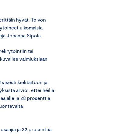
rittäin hyvät. Toivon
rytoineet ulkomaisia
aja Johanna Sipola.
ekrytointiin tai
 kuvailee valmiuksiaan
yisesti kielitaitoon ja
sistä arvioi, ettei heillä
aajalle ja 28 prosenttia
luontevalta
 osaajia ja 22 prosenttia