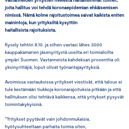
joita hallitus voi tehdä koronaepidemian ehkäisemisen
nimissä. Nämä kolme rajoitustoimea saivat kaikista eniten
mainintoja, kun yrityksiltä kysyttiin
haitallisista rajoituksista.
Kysely tehtiin 8.10. ja siihen vastasi lähes 3000
kauppakamarien jäsenyritystä useilta eri toimialoilta
ympäri Suomen. Vastanneista kahdeksan prosenttia oli
yksinyrittäjiä, loput olivat työnantajayrityksiä.
Avoimissa vastauksissa yritykset viestivät, että talous ei
tule kestämään tiukkoja koronarajoituksia pitkään ja että
hallituksen olisi tehtävä kaikkensa, että yritykset pysyvät
toimintakykyisinä.
”Yritykset pyytävät vain johdonmukaisia,
hyötysuhteeltaan parhaita toimia siten,