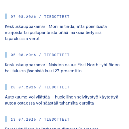
07.08.2026 / TIEDOTTEET
Keskuskauppakamari: Moni ei tiedä, että poimituista
marjoista tai pullopanteista pitää maksaa tietyissä
tapauksissa verot
05.08.2026 / TIEDOTTEET
Keskuskauppakamari: Naisten osuus First North -yhtiöiden
hallituksen jäsenistä laski 27 prosenttiin
28.07.2026 / TIEDOTTEET
Autokuume voi yllättää – huolellinen selvitystyö käytettyä
autoa ostaessa voi säästää tuhansilta euroilta
23.07.2026 / TIEDOTTEET
Pörssiyhtiöiden hallitukset uudistuvat Suomessa