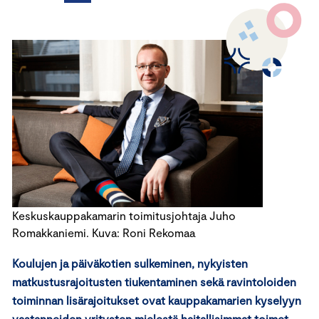
Keskuskauppakamarin toimitusjohtaja Juho
Romakkaniemi. Kuva: Roni Rekomaa
Koulujen ja päiväkotien sulkeminen, nykyisten
matkustusrajoitusten tiukentaminen sekä ravintoloiden
toiminnan lisärajoitukset ovat kauppakamarien kyselyyn
vastanneiden yritysten mielestä haitallisimmat toimet,