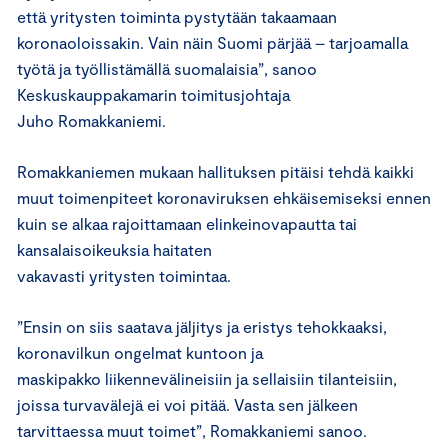
että yritysten toiminta pystytään takaamaan
koronaoloissakin. Vain näin Suomi pärjää – tarjoamalla
työtä ja työllistämällä suomalaisia”, sanoo
Keskuskauppakamarin toimitusjohtaja
Juho Romakkaniemi.
Romakkaniemen mukaan hallituksen pitäisi tehdä kaikki
muut toimenpiteet koronaviruksen ehkäisemiseksi ennen
kuin se alkaa rajoittamaan elinkeinovapautta tai
kansalaisoikeuksia haitaten
vakavasti yritysten toimintaa.
”Ensin on siis saatava jäljitys ja eristys tehokkaaksi,
koronavilkun ongelmat kuntoon ja
maskipakko liikennevälineisiin ja sellaisiin tilanteisiin,
joissa turvavälejä ei voi pitää. Vasta sen jälkeen
tarvittaessa muut toimet”, Romakkaniemi sanoo.