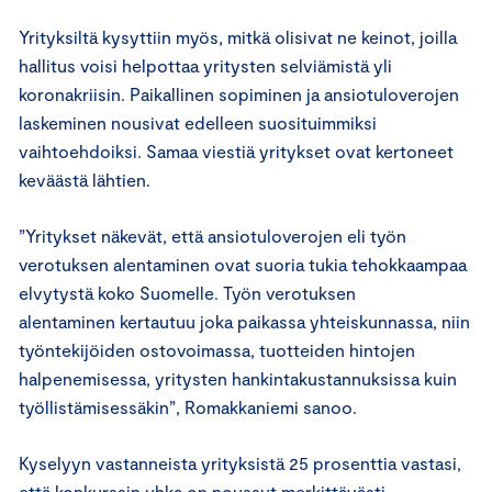
Yrityksiltä kysyttiin myös, mitkä olisivat ne keinot, joilla
hallitus voisi helpottaa yritysten selviämistä yli
koronakriisin. Paikallinen sopiminen ja ansiotuloverojen
laskeminen nousivat edelleen suosituimmiksi
vaihtoehdoiksi. Samaa viestiä yritykset ovat kertoneet
keväästä lähtien.
”Yritykset näkevät, että ansiotuloverojen eli työn
verotuksen alentaminen ovat suoria tukia tehokkaampaa
elvytystä koko Suomelle. Työn verotuksen
alentaminen kertautuu joka paikassa yhteiskunnassa, niin
työntekijöiden ostovoimassa, tuotteiden hintojen
halpenemisessa, yritysten hankintakustannuksissa kuin
työllistämisessäkin”, Romakkaniemi sanoo.
Kyselyyn vastanneista yrityksistä 25 prosenttia vastasi,
että konkurssin uhka on noussut merkittävästi