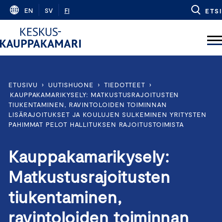
Skip
EN
SV
FI
ETSI
to
content
ETUSIVU
›
UUTISHUONE
›
TIEDOTTEET
›
KAUPPAKAMARIKYSELY: MATKUSTUSRAJOITUSTEN
TIUKENTAMINEN, RAVINTOLOIDEN TOIMINNAN
LISÄRAJOITUKSET JA KOULUJEN SULKEMINEN YRITYSTEN
PAHIMMAT PELOT HALLITUKSEN RAJOITUSTOIMISTA
Kauppakamarikysely:
Matkustusrajoitusten
tiukentaminen,
ravintoloiden toiminnan