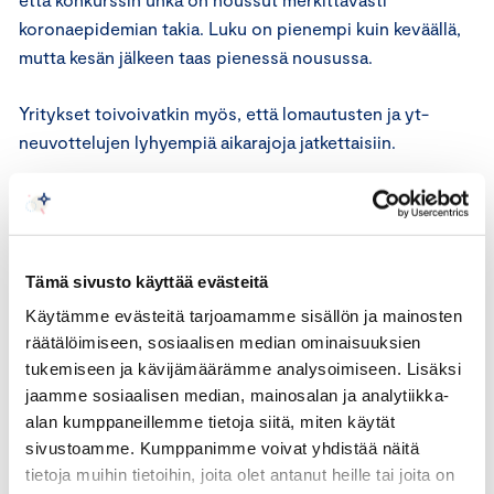
koronaepidemian takia. Luku on pienempi kuin keväällä,
mutta kesän jälkeen taas pienessä nousussa.
Yritykset toivoivatkin myös, että lomautusten ja yt-
neuvottelujen lyhyempiä aikarajoja jatkettaisiin.
”Näillä toimilla pelastetaan työpaikkoja. Lyhyemmät
aikarajat, kuten myös paikallisen
sopimisen helpottaminen auttaisivat yrityksiä
Tämä sivusto käyttää evästeitä
pitämään rajoituksista huolimatta yrityksen toiminnassa
ja takaisi näin työpaikan mahdollisimman monelle
Käytämme evästeitä tarjoamamme sisällön ja mainosten
suomalaiselle. Konkurssin tehnyt yritys ei
räätälöimiseen, sosiaalisen median ominaisuuksien
tukemiseen ja kävijämäärämme analysoimiseen. Lisäksi
työllistä”, Romakkaniemi sanoo.
jaamme sosiaalisen median, mainosalan ja analytiikka-
alan kumppaneillemme tietoja siitä, miten käytät
Kauppakamarien kysely tehtiin 8.10.2020. Kyselyyn
sivustoamme. Kumppanimme voivat yhdistää näitä
vastasi 2929 kauppakamarien jäsenyritystä. Vastauksia
tietoja muihin tietoihin, joita olet antanut heille tai joita on
kertyi kaikilta toimialoilta ympäri Suomen sekä kaiken