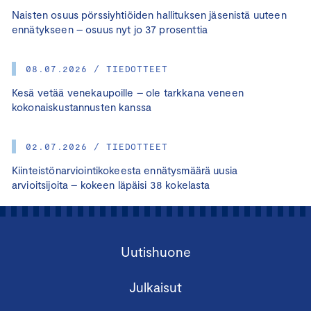
Naisten osuus pörssiyhtiöiden hallituksen jäsenistä uuteen
ennätykseen – osuus nyt jo 37 prosenttia
08.07.2026 / TIEDOTTEET
Kesä vetää venekaupoille – ole tarkkana veneen
kokonaiskustannusten kanssa
02.07.2026 / TIEDOTTEET
Kiinteistönarviointikokeesta ennätysmäärä uusia
arvioitsijoita – kokeen läpäisi 38 kokelasta
Uutishuone
Julkaisut