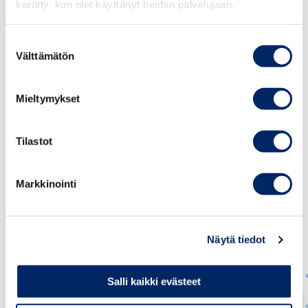
kerätty, kun olet käyttänyt heidän palvelujaan.
kokoisista yrityksistä. Aiemmat vastaavanlaiset kyselyt on
toteutettu 16.-17.3, 30.3, 20.4, 4.5, 18.5, 1.6, 23.6 ja 4.9.
Suostumuksen
Välttämätön
valinta
Liite: Kyselyn taustatiedot ja tulokset
Mieltymykset
Tilastot
Markkinointi
Näytä tiedot
Salli kaikki evästeet