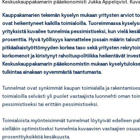
Keskuskauppakamarin pääekonomisti Jukka Appelqvist. Kuva: 
Kauppakamarien tekemän kyselyn mukaan yritysten arviot to
ovat heikentyneet kaikilla toimialoilla. Tuoreimmassa kyselys
yrityksistä kuvailee tunnelmia pessimistiseksi, kun vielä kesä
prosenttia. Hyvä työllisyys kannattelee jossain määrin talou
pitkäaikaistyöttömyyden korkea taso sekä yritysten rekrytoi
korkomenot ja kiristynyt rahoituspolitiikka heikentävät invest
Keskuskauppakamarin pääekonomistin mukaan kyselytulokset 
tulkintaa ainakaan syvemmästä taantumasta.
Tunnelmat ovat synkimmät kaupan toimialalla ja rakentamise
toimialoilla selvästi yli puolet vastaajista luonnehti oman to
pessimistiseksi tai erittäin pessimistiseksi.
Toimialoista myönteisimmät tunnelmat löytyivät edelleen palv
sielläkin optimistiseksi tunnelmia kuvaavien vastaajien osuus
prosenttiyksikköä kesäkuusta.