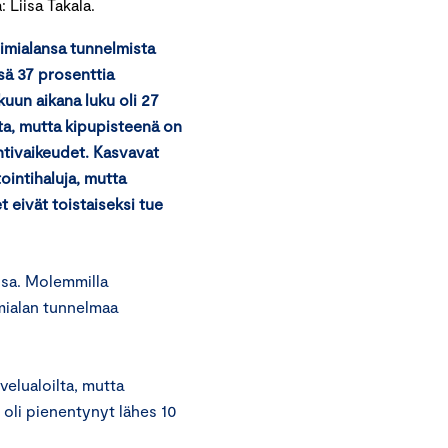
Liisa Takala.
imialansa tunnelmista
sä 37 prosenttia
kuun aikana luku oli 27
tta, mutta kipupisteenä on
ntivaikeudet. Kasvavat
ointihaluja, mutta
eivät toistaiseksi tue
ssa. Molemmilla
imialan tunnelmaa
elualoilta, mutta
 oli pienentynyt lähes 10