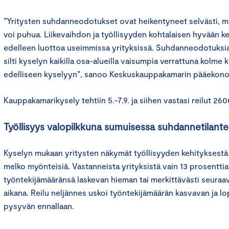
”Yritysten suhdanneodotukset ovat heikentyneet selvästi, 
voi puhua. Liikevaihdon ja työllisyyden kohtalaisen hyvään ke
edelleen luottoa useimmissa yrityksissä. Suhdanneodotuksia
silti kyselyn kaikilla osa-alueilla vaisumpia verrattuna kolme
edelliseen kyselyyn”, sanoo Keskuskauppakamarin pääekono
Kauppakamarikysely tehtiin 5.-7.9. ja siihen vastasi reilut 260
Työllisyys valopilkkuna sumuisessa suhdannetilant
Kyselyn mukaan yritysten näkymät työllisyyden kehityksestä 
melko myönteisiä. Vastanneista yrityksistä vain 13 prosentti
työntekijämääränsä laskevan hieman tai merkittävästi seur
aikana. Reilu neljännes uskoi työntekijämäärän kasvavan ja l
pysyvän ennallaan.