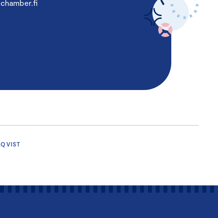
chamber.fi
LQVIST