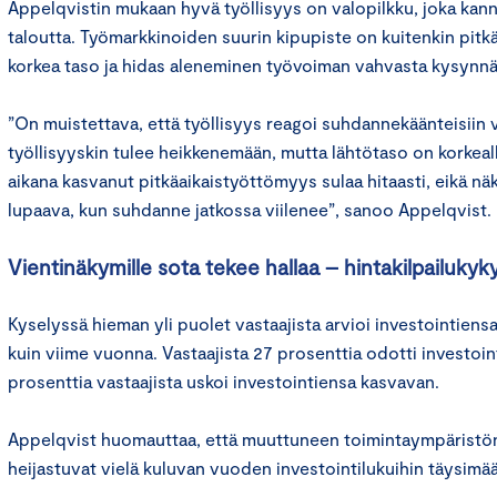
Appelqvistin mukaan hyvä työllisyys on valopilkku, joka kann
taloutta. Työmarkkinoiden suurin kipupiste on kuitenkin pit
korkea taso ja hidas aleneminen työvoiman vahvasta kysynn
”On muistettava, että työllisyys reagoi suhdannekäänteisiin v
työllisyyskin tulee heikkenemään, mutta lähtötaso on korkeal
aikana kasvanut pitkäaikaistyöttömyys sulaa hitaasti, eikä näk
lupaava, kun suhdanne jatkossa viilenee”, sanoo Appelqvist.
Vientinäkymille sota tekee hallaa – hintakilpailuky
Kyselyssä hieman yli puolet vastaajista arvioi investointiensa
kuin viime vuonna. Vastaajista 27 prosenttia odotti investoin
prosenttia vastaajista uskoi investointiensa kasvavan.
Appelqvist huomauttaa, että muuttuneen toimintaympäristön
heijastuvat vielä kuluvan vuoden investointilukuihin täysimää