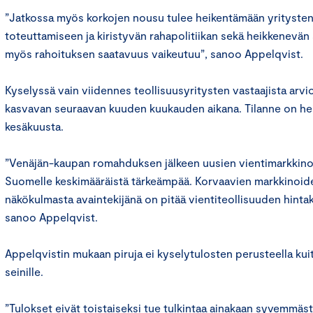
”Jatkossa myös korkojen nousu tulee heikentämään yritysten 
toteuttamiseen ja kiristyvän rahapolitiikan sekä heikkenevä
myös rahoituksen saatavuus vaikeutuu”, sanoo Appelqvist.
Kyselyssä vain viidennes teollisuusyritysten vastaajista arvi
kasvavan seuraavan kuuden kuukauden aikana. Tilanne on hei
kesäkuusta.
”Venäjän-kaupan romahduksen jälkeen uusien vientimarkkino
Suomelle keskimääräistä tärkeämpää. Korvaavien markkinoide
näkökulmasta avaintekijänä on pitää vientiteollisuuden hintaki
sanoo Appelqvist.
Appelqvistin mukaan piruja ei kyselytulosten perusteella ku
seinille.
”Tulokset eivät toistaiseksi tue tulkintaa ainakaan syvemmä