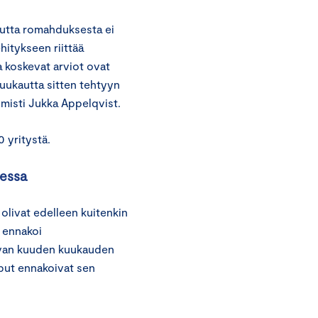
mutta romahduksesta ei
hitykseen riittää
 koskevat arviot ovat
 kuukautta sitten tehtyyn
misti Jukka Appelqvist.
0 yritystä.
eessa
olivat edelleen kuitenkin
a ennakoi
aavan kuuden kuukauden
oput ennakoivat sen