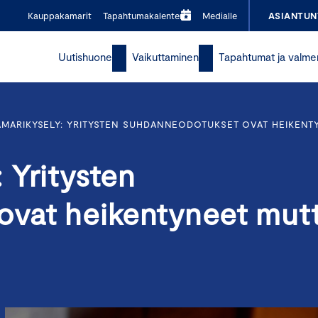
Kauppakamarit
Tapahtumakalenteri
Medialle
ASIANTUN
Uutishuone
Vaikuttaminen
Tapahtumat ja valme
MARIKYSELY: YRITYSTEN SUHDANNEODOTUKSET OVAT HEIKENT
 Yritysten
ovat heikentyneet mut