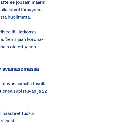
attelee jossain määrin
käaikaistyöttömyyden
ästä huolimatta.
iiveellä. Jatkossa
la. Sen sijaan korona-
öala ole erityisen
ky avainasemassa
 olevan samalla tasolla
tiensa supistuvan ja 22
 haasteet tuskin
räisesti.