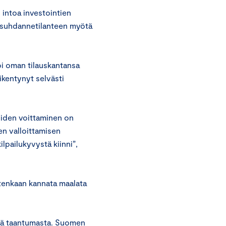
intoa investointien
n suhdannetilanteen myötä
oi oman tilauskantansa
kentynyt selvästi
iden voittaminen on
n valloittamisen
lpailukyvystä kiinni”,
itenkaan kannata maalata
stä taantumasta. Suomen