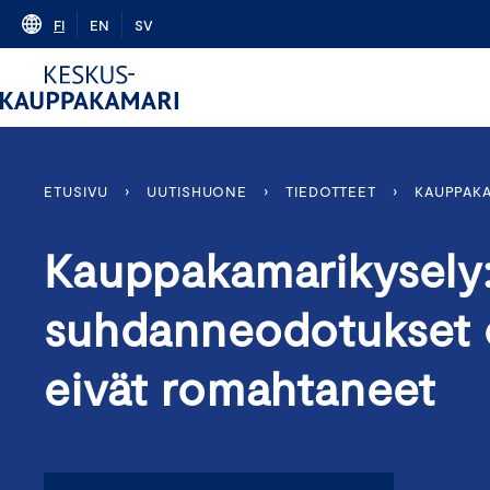
Skip
FI
EN
SV
to
content
ETUSIVU
›
UUTISHUONE
›
TIEDOTTEET
›
KAUPPAKA
Kauppakamarikysely:
suhdanneodotukset 
eivät romahtaneet