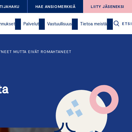
TIJAHAKU
HAE ANSIOMERKKIÄ
LIITY JÄSENEKSI
nnukset
Palvelut
Vastuullisuus
Tietoa meistä
ETSI
YNEET MUTTA EIVÄT ROMAHTANEET
ta