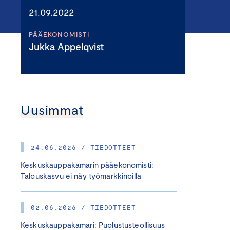
21.09.2022
PÄÄEKONOMISTI
Jukka Appelqvist
Uusimmat
24.06.2026 / TIEDOTTEET
Keskuskauppakamarin pääekonomisti:
Talouskasvu ei näy työmarkkinoilla
02.06.2026 / TIEDOTTEET
Keskuskauppakamari: Puolustusteollisuus