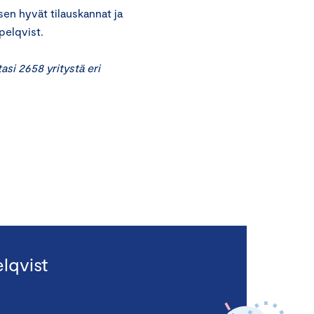
sen hyvät tilauskannat ja
pelqvist.
asi 2658 yritystä eri
lqvist