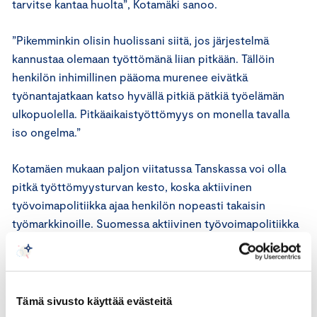
tarvitse kantaa huolta”, Kotamäki sanoo.
”Pikemminkin olisin huolissani siitä, jos järjestelmä
kannustaa olemaan työttömänä liian pitkään. Tällöin
henkilön inhimillinen pääoma murenee eivätkä
työnantajatkaan katso hyvällä pitkiä pätkiä työelämän
ulkopuolella. Pitkäaikaistyöttömyys on monella tavalla
iso ongelma.”
Kotamäen mukaan paljon viitatussa Tanskassa voi olla
pitkä työttömyysturvan kesto, koska aktiivinen
työvoimapolitiikka ajaa henkilön nopeasti takaisin
työmarkkinoille. Suomessa aktiivinen työvoimapolitiikka
ei ole tarpeeksi aktivoivaa.
”Työttömyysturvan näkökulmasta työllistymistä voisi
nopeuttaa kolmella tavalla; parantamalla taloudellisia
Tämä sivusto käyttää evästeitä
kannustimia, lisäämällä aktivointitoimenpiteitä tai