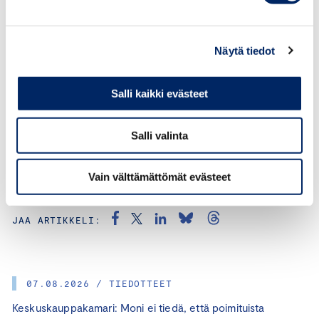
400 päivää eli liki 19 kalenterikuukautta on edelleen
melko pitkä aika olla yhtäjaksoisesti työttömänä”,
Kotamäki sanoo.
Näytä tiedot
Keskuskauppakamarin malli ansiosidonnaisen
Salli kaikki evästeet
työttömyysturvan uudistamisesta löytyy
täältä
.
Salli valinta
Vain välttämättömät evästeet
KATEGORIAT:
TALOUS, TYÖLLISYYS, MUUT
JAA ARTIKKELI:
07.08.2026 / TIEDOTTEET
Keskuskauppakamari: Moni ei tiedä, että poimituista