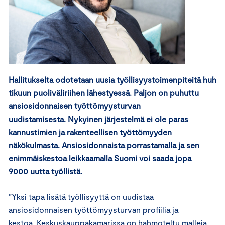
Hallitukselta odotetaan uusia työllisyystoimenpiteitä huh
tikuun puoliväliriihen lähestyessä. Paljon on puhuttu
ansiosidonnaisen työttömyysturvan
uudistamisesta. Nykyinen järjestelmä ei ole paras
kannustimien ja rakenteellisen työttömyyden
näkökulmasta. Ansiosidonnaista porrastamalla ja sen
enimmäiskestoa leikkaamalla Suomi voi saada jopa
9000 uutta työllistä.
”Yksi tapa lisätä työllisyyttä on uudistaa
ansiosidonnaisen työttömyysturvan profiilia ja
kestoa. Keskuskauppakamarissa on hahmoteltu malleja,