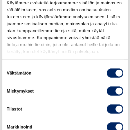
Käytämme evästeitä tarjoamamme sisällön ja mainosten
molempien yhdistelmällä. Aktiivista työvoimapolitiikkaa
räätälöimiseen, sosiaalisen median ominaisuuksien
tulisikin kehittää, mutta se saattaa olla hidas, kallis
tukemiseen ja kävijämäärämme analysoimiseen. Lisäksi
ja tulosten suhteen riskialtis tie”, Kotamäki toteaa.
jaamme sosiaalisen median, mainosalan ja analytiikka-
alan kumppaneillemme tietoja siitä, miten käytät
Julkisia menoja ja työllisyyttä lisääviä poliittisesti
sivustoamme. Kumppanimme voivat yhdistää näitä
realistisia toimenpiteitä on lopulta vähänlaisesti.
tietoja muihin tietoihin, joita olet antanut heille tai joita on
kerätty, kun olet käyttänyt heidän palvelujaan.
”Kestävyysvajeen umpeen kurominenkin puoltaa
ansioturvan
Suostumuksen
Välttämätön
porrastamista. Keskuskauppakamarin vaikuttavin
valinta
malli vähentäisi ansioturvamenoja arviolta 150
miljoonalla, minkä päälle työllisyyden lisääntymisestä
Mieltymykset
seuraisi usean sadan miljoonan euron hyöty julkiselle
taloudelle”, Kotamäki sanoo.
Tilastot
”Hallituksen kannattaisi pohtia säästömahdollisuuksia
ansioturvasta. Suurin osa suomalaisista ymmärtää, että
Markkinointi