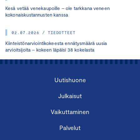
Kesä vetää venekaupoille – ole tarkkana veneen
kokonaiskustannusten kanssa
02.07.2026 / TIEDOTTEET
Kiinteistönarviointikokeesta ennätysmäärä uusia
arvioitsijoita – kokeen läpäisi 38 kokelasta
Uutishuone
Julkaisut
Vaikuttaminen
Palvelut