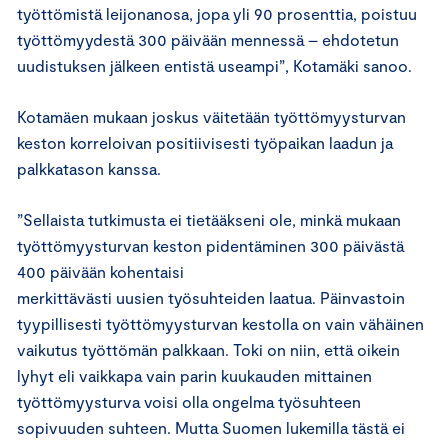
työttömistä leijonanosa, jopa yli 90 prosenttia, poistuu
työttömyydestä 300 päivään mennessä – ehdotetun
uudistuksen jälkeen entistä useampi”, Kotamäki sanoo.
Kotamäen mukaan joskus väitetään työttömyysturvan
keston korreloivan positiivisesti työpaikan laadun ja
palkkatason kanssa.
”Sellaista tutkimusta ei tietääkseni ole, minkä mukaan
työttömyysturvan keston pidentäminen 300 päivästä
400 päivään kohentaisi
merkittävästi uusien työsuhteiden laatua. Päinvastoin
tyypillisesti työttömyysturvan kestolla on vain vähäinen
vaikutus työttömän palkkaan. Toki on niin, että oikein
lyhyt eli vaikkapa vain parin kuukauden mittainen
työttömyysturva voisi olla ongelma työsuhteen
sopivuuden suhteen. Mutta Suomen lukemilla tästä ei