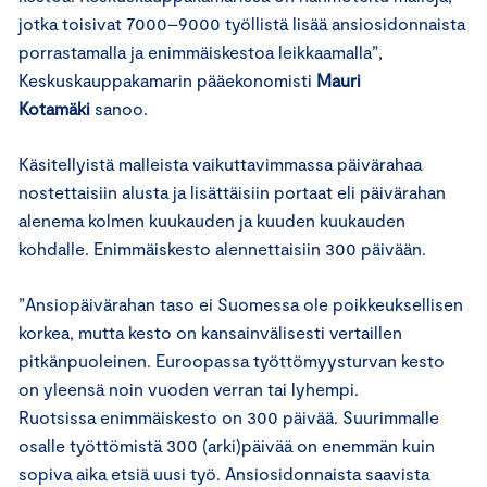
jotka toisivat 7000–9000 työllistä lisää ansiosidonnaista
porrastamalla ja enimmäiskestoa leikkaamalla”,
Keskuskauppakamarin pääekonomisti
Mauri
Kotamäki
sanoo.
Käsitellyistä malleista vaikuttavimmassa päivärahaa
nostettaisiin alusta ja lisättäisiin portaat eli päivärahan
alenema kolmen kuukauden ja kuuden kuukauden
kohdalle. Enimmäiskesto alennettaisiin 300 päivään.
”Ansiopäivärahan taso ei Suomessa ole poikkeuksellisen
korkea, mutta kesto on kansainvälisesti vertaillen
pitkänpuoleinen. Euroopassa työttömyysturvan kesto
on yleensä noin vuoden verran tai lyhempi.
Ruotsissa enimmäiskesto on 300 päivää. Suurimmalle
osalle työttömistä 300 (arki)päivää on enemmän kuin
sopiva aika etsiä uusi työ. Ansiosidonnaista saavista