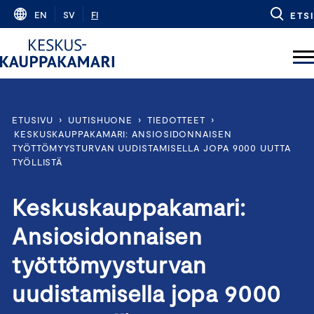
Skip
EN
SV
FI
ETSI
to
content
ETUSIVU
›
UUTISHUONE
›
TIEDOTTEET
›
KESKUSKAUPPAKAMARI: ANSIOSIDONNAISEN
TYÖTTÖMYYSTURVAN UUDISTAMISELLA JOPA 9000 UUTTA
TYÖLLISTÄ
Keskuskauppakamari:
Ansiosidonnaisen
työttömyysturvan
uudistamisella jopa 9000