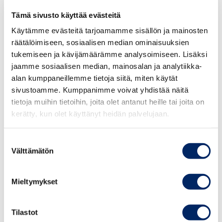
yrityksiä uudistumaan sekä luovat esimerkkejä
Tämä sivusto käyttää evästeitä
joustavasta, riskiä ottavasta ja kasvuhakuisesta
liiketoiminnasta.
Käytämme evästeitä tarjoamamme sisällön ja mainosten
räätälöimiseen, sosiaalisen median ominaisuuksien
tukemiseen ja kävijämäärämme analysoimiseen. Lisäksi
Valtioneuvoston tilaaman selvityksen mukaan joka
jaamme sosiaalisen median, mainosalan ja analytiikka-
toisella uusyrittäjistä on ollut jonkinlaisia esteitä,
alan kumppaneillemme tietoja siitä, miten käytät
hidasteita tai ongelmia yritystä perustettaessa.
sivustoamme. Kumppanimme voivat yhdistää näitä
tietoja muihin tietoihin, joita olet antanut heille tai joita on
”Merkittävin nimetty tekijä on sekä kasvuhakuisten
kerätty, kun olet käyttänyt heidän palvelujaan.
että kaikkien uusyrittäjien joukossa sääntely ja
lainsäädäntö. Etenkin kasvuhakuisilla yrityksillä
Suostumuksen
myös rahoituksen saatavuudessa on ollut ongelmia
Välttämätön
valinta
ja ne ovat lisääntyneet viimeisen kymmenen vuoden
aikana. Työvoiman saatavuuteen ja
Mieltymykset
työvoimakustannuksiin liittyy myös kasvua
haittaavia hidasteita”, hän sanoo.
Tilastot