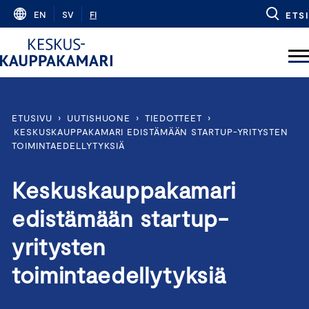
Skip
EN
SV
FI
ETSI
to
content
ETUSIVU
›
UUTISHUONE
›
TIEDOTTEET
›
KESKUSKAUPPAKAMARI EDISTÄMÄÄN STARTUP-YRITYSTEN
TOIMINTAEDELLYTYKSIÄ
Keskuskauppakamari
edistämään startup-
yritysten
toimintaedellytyksiä