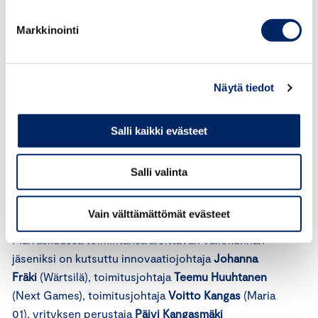
Valiokuntaa puheenjohtamaan on kutsuttu
Anni
Ronkainen
, joka työskentelee Keskon
Markkinointi
digitalisaatiosta vastaavana johtajana.
”Startup-yritysten merkitys taloudellemme on
Näytä tiedot
kasvussa. Kasvuyrittäjyys ja startup-genre ovat
ottaneet isoja askeleita eteenpäin ja ne ovat
vakiintuneet osaksi liike-elämää. On hyvä, että
Salli kaikki evästeet
yrityksiä ja toimintaa tukemaan asetetaan taho, joka
voi toimia linkkinä kasvuyrittäjien ja etabloituneiden
Salli valinta
yritysten välillä. Tästä hyötyvät kaikki osapuolet”,
Ronkainen sanoo.
Vain välttämättömät evästeet
Marraskuussa toimintansa aloittavan valiokunnan
jäseniksi on kutsuttu innovaatiojohtaja
Johanna
Fräki
(Wärtsilä), toimitusjohtaja
Teemu Huuhtanen
(Next Games), toimitusjohtaja
Voitto Kangas
(Maria
01), yrityksen perustaja
Päivi Kangasmäki