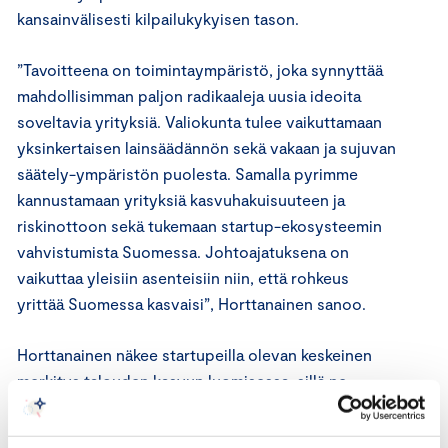
kansainvälisesti kilpailukykyisen tason.
”Tavoitteena on toimintaympäristö, joka synnyttää
mahdollisimman paljon radikaaleja uusia ideoita
soveltavia yrityksiä. Valiokunta tulee vaikuttamaan
yksinkertaisen lainsäädännön sekä vakaan ja sujuvan
säätely-ympäristön puolesta. Samalla pyrimme
kannustamaan yrityksiä kasvuhakuisuuteen ja
riskinottoon sekä tukemaan startup-ekosysteemin
vahvistumista Suomessa. Johtoajatuksena on
vaikuttaa yleisiin asenteisiin niin, että rohkeus
yrittää Suomessa kasvaisi”, Horttanainen sanoo.
Horttanainen näkee startupeilla olevan keskeinen
merkitys talouden kasvun luomisessa, sillä ne
synnyttävät uusia ideoita ja työpaikkoja. Ne
uudistavat elinkeinorakennetta, haastavat suuria