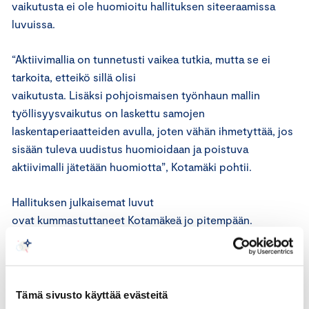
vaikutusta ei ole huomioitu hallituksen siteeraamissa
luvuissa.
“Aktiivimallia on tunnetusti vaikea tutkia, mutta se ei
tarkoita, etteikö sillä olisi
vaikutusta. Lisäksi pohjoismaisen työnhaun mallin
työllisyysvaikutus on laskettu samojen
laskentaperiaatteiden avulla, joten vähän ihmetyttää, jos
sisään tuleva uudistus huomioidaan ja poistuva
aktiivimalli jätetään huomiotta”, Kotamäki pohtii.
Hallituksen julkaisemat luvut
ovat kummastuttaneet Kotamäkeä jo pitempään.
”Niin kuin olemme koronakriisin yhteydessäkin
huomanneet, viestintä on vaikea laji. Toisaalta näissä
asioissa ei voi olla liian läpinäkyvä. Siksi olemme
Tämä sivusto käyttää evästeitä
perustaneet
Tyollisyystavoite
.fi
-sivustollemme listan