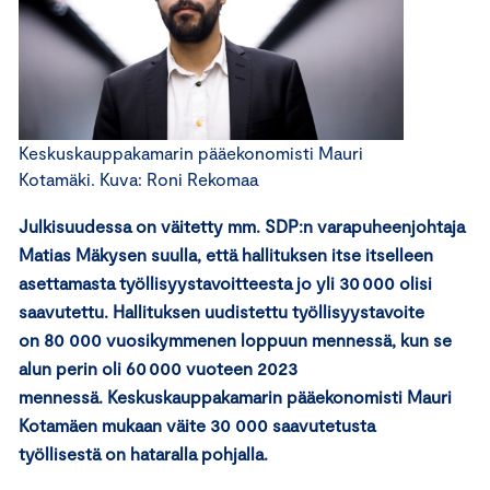
Keskuskauppakamarin pääekonomisti Mauri
Kotamäki. Kuva: Roni Rekomaa
Julkisuudessa o
n
väitetty
mm
.
SDP:n varapuheenjohtaja
Matias Mäkysen suulla,
että
hallituksen
itse itselleen
asettamasta
työllisyystavoitteesta jo yli 30 000 olisi
saavutettu.
Hallituksen
uudistettu
työllisyystavoite
on
80
000 vuosikymmenen loppuun mennessä, kun se
alun perin oli 60 000 vuoteen 2023
mennessä
.
Keskuskauppakamarin pääekonomisti Mauri
Kotamäen mukaan väite
30 000 saavutetusta
työllisestä
on
hataralla pohjalla.