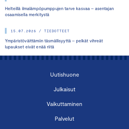
Helteillä ilmalämpöpumppujen tarve kasvaa – asentajan
osaamisella merkitystä
15.07.2026 / TIEDOTTEET
Ympäristöväittämiin täsmällisyyttä – pelkät vihreät
lupaukset eivät enää riitä
Uutishuone
Julkaisut
Vaikuttaminen
Palvelut