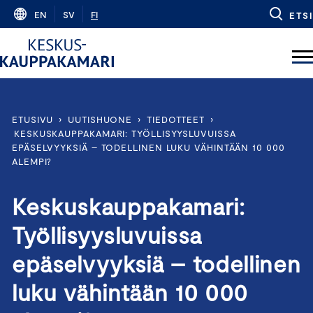
Skip
EN
SV
FI
ETSI
to
content
ETUSIVU
›
UUTISHUONE
›
TIEDOTTEET
›
KESKUSKAUPPAKAMARI: TYÖLLISYYSLUVUISSA
EPÄSELVYYKSIÄ – TODELLINEN LUKU VÄHINTÄÄN 10 000
ALEMPI?
Keskuskauppakamari:
Työllisyysluvuissa
epäselvyyksiä – todellinen
luku vähintään 10 000