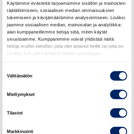
Käytämme evästeitä tarjoamamme sisällön ja mainosten
hallituksen työllisyystoimista”, Kotamäki sanoo.
räätälöimiseen, sosiaalisen median ominaisuuksien
tukemiseen ja kävijämäärämme analysoimiseen. Lisäksi
Kotamäki kertoo, että Keskuskauppakamarissa
jaamme sosiaalisen median, mainosalan ja analytiikka-
keskitytään eritoten uudistuksiin, joista hallituksen
alan kumppaneillemme tietoja siitä, miten käytät
esitys on jätetty.
sivustoamme. Kumppanimme voivat yhdistää näitä
tietoja muihin tietoihin, joita olet antanut heille tai joita on
kerätty, kun olet käyttänyt heidän palvelujaan.
“Pyrimme päivittämään myös epävarmemmalla pohjalla
olevia uudistuksia. Esimerkiksi työttömyysturvan
lisäpäivien eli työttömyysputken poistaminen on otettu
Suostumuksen
Välttämätön
listalle, koska katsomme päätöksen olevan jo jokseenkin
valinta
varma”, Kotamäki selventää.
Mieltymykset
Kotamäen mukaan kansalaisyhteiskunnan,
asiantuntijoiden ja median keskeinen tehtävä on seurata
Tilastot
päättäjiä tarkalla silmällä.
”Olen varma, että työllisyystoimien listaaminen parantaa
Markkinointi