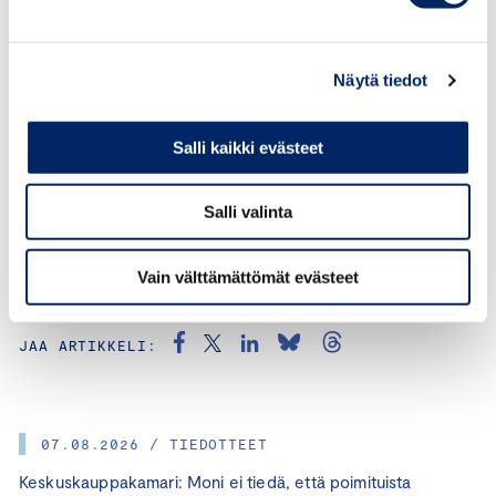
talouspoliittisen keskustelun tasoa. Työllisyystoimien
listaaminen on myös projektina
pitkäkestoinen. Haluamme ilman muuta tehdä
Näytä tiedot
tätä yhdessä, joten kaikki perustellut kommentit
esimerkiksi puuttuvista työllisyystoimista ovat enemmän
Salli kaikki evästeet
kuin tervetulleita”, Kotamäki sanoo.
Salli valinta
Vain välttämättömät evästeet
KATEGORIAT:
TYÖLLISYYS, TALOUS, MUUT
JAA ARTIKKELI:
07.08.2026 / TIEDOTTEET
Keskuskauppakamari: Moni ei tiedä, että poimituista