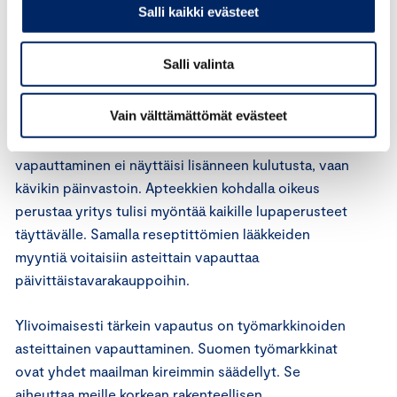
Salli kaikki evästeet
Alkoholilainsäädännössä pitää vapauttaa viinien
myynti ja luopua teennäisistä myyntiaikojen
Salli valinta
rajoituksista. Samalla voi harkita maltillisia
alkoholiveron korotuksia, jotta uudistus ei lisäisi
Vain välttämättömät evästeet
alkoholin kokonaiskulutusta. Tällä toimenpiteiden
yhdistelmällähän vuodenvaihteessa toteutettu
vapauttaminen ei näyttäisi lisänneen kulutusta, vaan
kävikin päinvastoin. Apteekkien kohdalla oikeus
perustaa yritys tulisi myöntää kaikille lupaperusteet
täyttävälle. Samalla reseptittömien lääkkeiden
myyntiä voitaisiin asteittain vapauttaa
päivittäistavarakauppoihin.
Ylivoimaisesti tärkein vapautus on työmarkkinoiden
asteittainen vapauttaminen. Suomen työmarkkinat
ovat yhdet maailman kireimmin säädellyt. Se
aiheuttaa meille korkean rakenteellisen