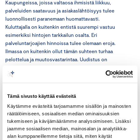
Kaupungeissa, joissa valtaosa ihmisistä liikkuu,
palveluiden saatavuus ja asiakaslähtöisyys tulee
luonnollisesti paranemaan huomattavasti.
Kuluttajalla on kuitenkin entistä suurempi vastuu
esimerkiksi hintojen tarkkailun osalta. Eri
palveluntarjoajien hinnoissa tulee olemaan eroja.
Ilmassa on kuitenkin ollut tämän suhteen turhaa
pelottelua ja muutosvastarintaa. Uudistus on
pohjimmiltaan hyvin samanlainen kuin
operaattoripalveluiden ja katsastustoiminnan
vapautuessa aikanaan. Uudistusten seurauksena
joko palvelutaso parani tai hinnat tippuivat.
Tämä sivusto käyttää evästeitä
Käytämme evästeitä tarjoamamme sisällön ja mainosten
Vapauttamista jatkettava
räätälöimiseen, sosiaalisen median ominaisuuksien
tukemiseen ja kävijämäärämme analysoimiseen. Lisäksi
Nykyhallituksen liberalisointihankkeilla on suuri
jaamme sosiaalisen median, mainosalan ja analytiikka-
henkinen merkitys huolimatta siitä, että monet
alan kumppaneillemme tietoja siitä, miten käytät