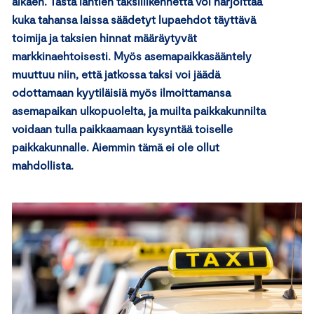
alkaen. Tästä lähtien taksiliikennettä voi harjoittaa
kuka tahansa laissa säädetyt lupaehdot täyttävä
toimija ja taksien hinnat määräytyvät
markkinaehtoisesti. Myös asemapaikkasääntely
muuttuu niin, että jatkossa taksi voi jäädä
odottamaan kyytiläisiä myös ilmoittamansa
asemapaikan ulkopuolelta, ja muilta paikkakunnilta
voidaan tulla paikkaamaan kysyntää toiselle
paikkakunnalle. Aiemmin tämä ei ole ollut
mahdollista.