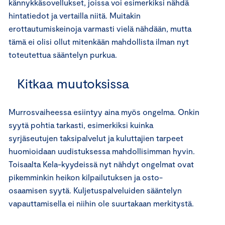
kännykkäsovellukset, joissa voi esimerkiksi nähdä
hintatiedot ja vertailla niitä. Muitakin
erottautumiskeinoja varmasti vielä nähdään, mutta
tämä ei olisi ollut mitenkään mahdollista ilman nyt
toteutettua sääntelyn purkua.
Kitkaa muutoksissa
Murrosvaiheessa esiintyy aina myös ongelma. Onkin
syytä pohtia tarkasti, esimerkiksi kuinka
syrjäseutujen taksipalvelut ja kuluttajien tarpeet
huomioidaan uudistuksessa mahdollisimman hyvin.
Toisaalta Kela-kyydeissä nyt nähdyt ongelmat ovat
pikemminkin heikon kilpailutuksen ja osto-
osaamisen syytä. Kuljetuspalveluiden sääntelyn
vapauttamisella ei niihin ole suurtakaan merkitystä.