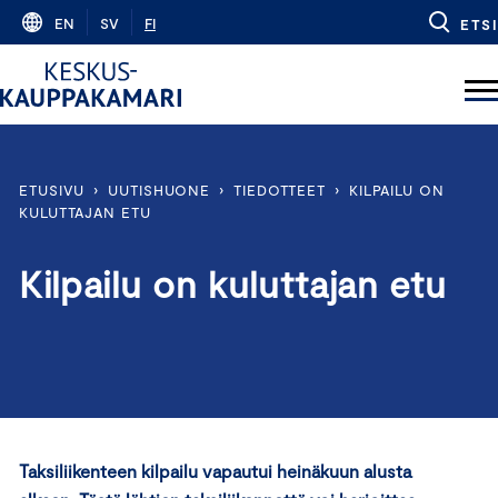
Skip
EN
SV
FI
ETSI
to
content
ETUSIVU
›
UUTISHUONE
›
TIEDOTTEET
›
KILPAILU ON
KULUTTAJAN ETU
Kilpailu on kuluttajan etu
Taksiliikenteen kilpailu vapautui heinäkuun alusta