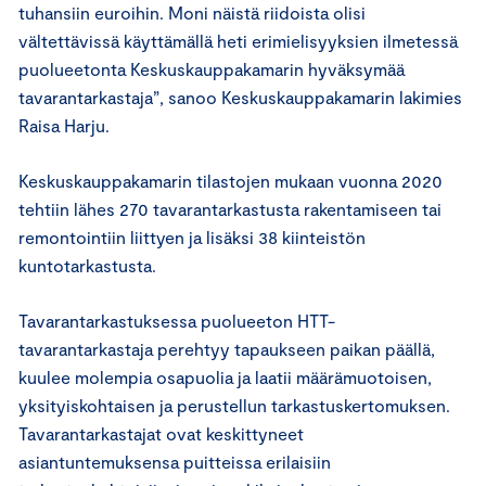
tuhansiin euroihin. Moni näistä riidoista olisi
vältettävissä käyttämällä heti erimielisyyksien ilmetessä
puolueetonta Keskuskauppakamarin hyväksymää
tavarantarkastaja”, sanoo Keskuskauppakamarin lakimies
Raisa Harju.
Keskuskauppakamarin tilastojen mukaan vuonna 2020
tehtiin lähes 270 tavarantarkastusta rakentamiseen tai
remontointiin liittyen ja lisäksi 38 kiinteistön
kuntotarkastusta.
Tavarantarkastuksessa puolueeton HTT-
tavarantarkastaja perehtyy tapaukseen paikan päällä,
kuulee molempia osapuolia ja laatii määrämuotoisen,
yksityiskohtaisen ja perustellun tarkastuskertomuksen.
Tavarantarkastajat ovat keskittyneet
asiantuntemuksensa puitteissa erilaisiin