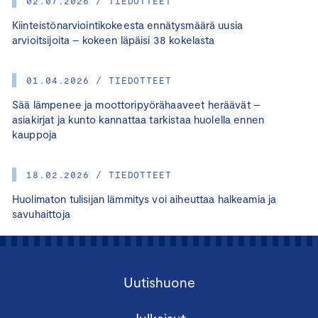
02.07.2026 / TIEDOTTEET
Kiinteistönarviointikokeesta ennätysmäärä uusia
arvioitsijoita – kokeen läpäisi 38 kokelasta
01.04.2026 / TIEDOTTEET
Sää lämpenee ja moottoripyörähaaveet heräävät –
asiakirjat ja kunto kannattaa tarkistaa huolella ennen
kauppoja
18.02.2026 / TIEDOTTEET
Huolimaton tulisijan lämmitys voi aiheuttaa halkeamia ja
savuhaittoja
Uutishuone