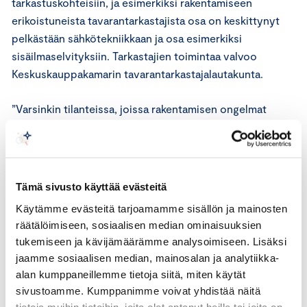
tarkastuskohteisiin, ja esimerkiksi rakentamiseen
erikoistuneista tavarantarkastajista osa on keskittynyt
pelkästään sähkötekniikkaan ja osa esimerkiksi
sisäilmaselvityksiin. Tarkastajien toimintaa valvoo
Keskuskauppakamarin tavarantarkastajalautakunta.
”Varsinkin tilanteissa, joissa rakentamisen ongelmat
vaikuttavat merkittävästi asumismukavuuteen tai jopa
turvallisuuteen, riidan ei kannata antaa pitkittyä”, sanoo
Harju.
Tämä sivusto käyttää evästeitä
Keskuskauppakamari kannustaa avoimeen keskusteluun
Käytämme evästeitä tarjoamamme sisällön ja mainosten
urakoitsijan kanssa, mikäli rakentamisen laatu ei vastaa
räätälöimiseen, sosiaalisen median ominaisuuksien
odotuksia.
tukemiseen ja kävijämäärämme analysoimiseen. Lisäksi
jaamme sosiaalisen median, mainosalan ja analytiikka-
”Ensisijainen keino on aina reklamoida urakoitsijalle ja
alan kumppaneillemme tietoja siitä, miten käytät
pyrkiä sopimaan erimielisyys esimerkiksi ehdottamalla
sivustoamme. Kumppanimme voivat yhdistää näitä
virheiden korjaamista tai rahallista korvausta. Mikäli
tietoja muihin tietoihin, joita olet antanut heille tai joita on