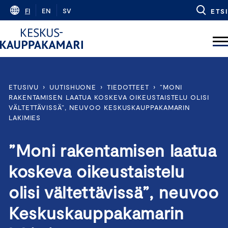
Skip
FI
EN
SV
ETSI
to
content
ETUSIVU
›
UUTISHUONE
›
TIEDOTTEET
›
”MONI
RAKENTAMISEN LAATUA KOSKEVA OIKEUSTAISTELU OLISI
VÄLTETTÄVISSÄ”, NEUVOO KESKUSKAUPPAKAMARIN
LAKIMIES
”Moni rakentamisen laatua
koskeva oikeustaistelu
olisi vältettävissä”, neuvoo
Keskuskauppakamarin