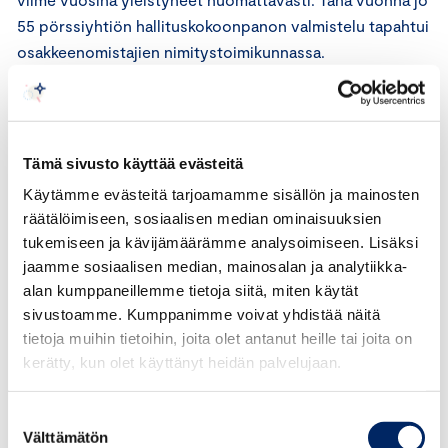
55 pörssiyhtiön hallituskokoonpanon valmistelu tapahtui
osakkeenomistajien nimitystoimikunnassa.
Kajalan mukaan naisten vähäinen osuus
osakkeenomistajien nimitystoimikunnissa selittyy osin
sillä, että pörssiyhtiöiden suurimmat henkilöomistajat
Tämä sivusto käyttää evästeitä
ovat tyypillisesti miehiä. Institutionaaliset sijoittajat
Käytämme evästeitä tarjoamamme sisällön ja mainosten
puolestaan nimeävät erityisesti suurimpien
räätälöimiseen, sosiaalisen median ominaisuuksien
pörssiyhtiöiden nimitystoimikuntiin edustajakseen
tukemiseen ja kävijämäärämme analysoimiseen. Lisäksi
toimitusjohtajansa, joka on usein mies.
jaamme sosiaalisen median, mainosalan ja analytiikka-
alan kumppaneillemme tietoja siitä, miten käytät
”On kuitenkin silmiinpistävää, että naisten osuus
sivustoamme. Kumppanimme voivat yhdistää näitä
hallituskokoonpanoa koskevaa ehdotusta
tietoja muihin tietoihin, joita olet antanut heille tai joita on
valmistelevassa toimielimessä on alhainen riippumatta
kerätty, kun olet käyttänyt heidän palvelujaan.
siitä, valmistellaanko nimitysehdotus hallituksen
nimitysvaliokunnassa vai osakkeenomistajien
Suostumuksen
Välttämätön
nimitystoimikunnassa”, Kajala sanoo.
valinta