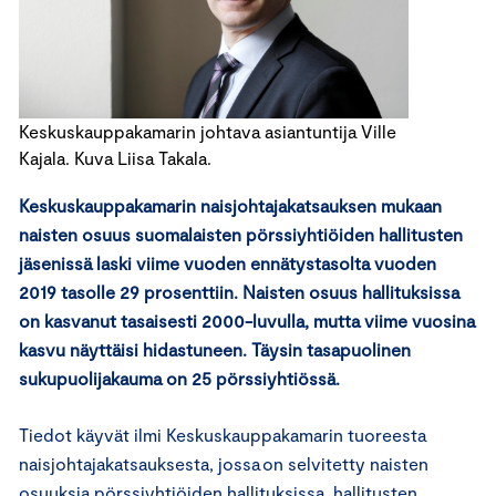
Keskuskauppakamarin johtava asiantuntija Ville
Kajala. Kuva Liisa Takala.
Keskuskauppakamarin naisjohtajakatsauksen mukaan
naisten osuus suomalaisten pörssiyhtiöiden hallitusten
jäsenissä laski viime vuoden ennätystasolta vuoden
2019 tasolle 29 prosenttiin. Naisten osuus hallituksissa
on kasvanut tasaisesti 2000-luvulla, mutta viime vuosina
kasvu näyttäisi hidastuneen. Täysin tasapuolinen
sukupuolijakauma on 25 pörssiyhtiössä.
Tiedot käyvät ilmi Keskuskauppakamarin tuoreesta
naisjohtajakatsauksesta, jossa on selvitetty naisten
osuuksia pörssiyhtiöiden hallituksissa, hallitusten