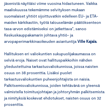
jäsenistä näyttäisi viime vuosina hidastuneen. Vaikka
maaliskuussa tekemämme selvityksen mukaan
suomalaiset yhtiöt sijoittuvatkin edelleen EU- ja ETA-
maiden kärkikastiin, työtä talouselämän päätöksenteon
tasa-arvon edistämiseksi on jatkettava”, sanoo
Keskuskauppakamarin johtava yhtiö- ja
arvopaperimarkkinaoikeuden asiantuntija
Ville Kajala
.
Hallituksen eri valiokuntien sukupuolijakaumassa on
selviä eroja. Naiset ovat hallituspaikkoihin nähden
yliedustettuina tarkastusvaliokunnissa, joissa naisten
osuus on 38 prosenttia. Lisäksi puolet
tarkastusvaliokuntien puheenjohtajista on naisia.
Palkitsemisvaliokunnissa, joiden tehtävänä on yleensä
valmistella toimitusjohtajan ja johtoryhmän palkitsemista
ja nimityksiä koskevat ehdotukset, naisten osuus on 32
prosenttia.