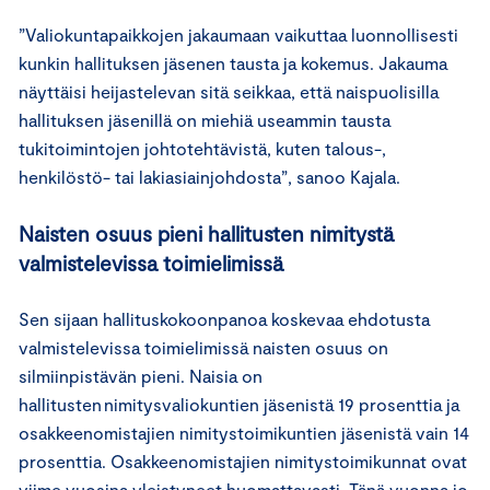
”Valiokuntapaikkojen jakaumaan vaikuttaa luonnollisesti
kunkin hallituksen jäsenen tausta ja kokemus. Jakauma
näyttäisi heijastelevan sitä seikkaa, että naispuolisilla
hallituksen jäsenillä on miehiä useammin tausta
tukitoimintojen johtotehtävistä, kuten talous-,
henkilöstö- tai lakiasiainjohdosta”, sanoo Kajala.
Naisten osuus pieni hallitusten nimitystä
valmistelevissa toimielimissä
Sen sijaan hallituskokoonpanoa koskevaa ehdotusta
valmistelevissa toimielimissä naisten osuus on
silmiinpistävän pieni. Naisia on
hallitusten nimitysvaliokuntien jäsenistä 19 prosenttia ja
osakkeenomistajien nimitystoimikuntien jäsenistä vain 14
prosenttia. Osakkeenomistajien nimitystoimikunnat ovat
viime vuosina yleistyneet huomattavasti. Tänä vuonna jo