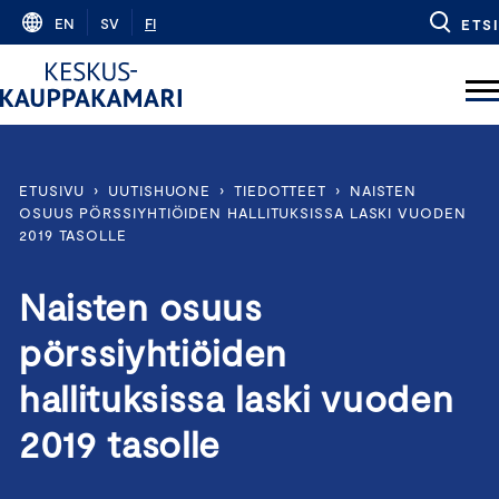
Skip
EN
SV
FI
ETSI
to
content
ETUSIVU
›
UUTISHUONE
›
TIEDOTTEET
›
NAISTEN
OSUUS PÖRSSIYHTIÖIDEN HALLITUKSISSA LASKI VUODEN
2019 TASOLLE
Naisten osuus
pörssiyhtiöiden
hallituksissa laski vuoden
2019 tasolle