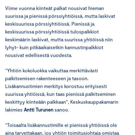
Viime vuonna kiinteät palkat nousivat hieman
suurissa ja pienissä pörssiyhtiöissä, mutta laskivat
keskisuurissa pörssiyhtiöissä. Pienissä ja
keskisuurissa pörssiyhtiöissä tulospalkkiot
keskimäärin laskivat, mutta suurissa yhtiöissä niin
lyhyt- kuin pitkäaikaisetkin kannustinpalkkiot
nousivat edellisestä vuodesta.
“Yhtiön kokoluokka vaikuttaa merkittävästi
palkitsemisen rakenteeseen ja tasoon.
Lisäkannustimien merkitys korostuu erityisesti
suurissa yhtiöissä, kun taas pienissä palkitseminen
keskittyy kiinteään palkkaan”, Keskuskauppakamarin
lakimies
Antti Turunen
sanoo.
“Toisaalta lisäkannustimille ei pienissä yhtiöissä ole
aina tarvettakaan, jos yhtiön toimitusjohtaja omistaa