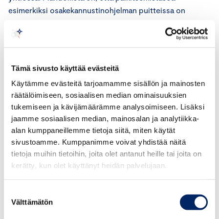
esimerkiksi osakekannustinohjelman puitteissa on
samanaikaisesti laskettu. Vastaavasti huomattava
lasku kiinteän vuosipalkan osalta voi tarkoittaa, että
palkitsemisen kokonaisuutta on muutettu
voimakkaammin tulosperusteiseksi”, sanoo Turunen.
Tämä sivusto käyttää evästeitä
Käytämme evästeitä tarjoamamme sisällön ja mainosten
Kannustinpalkkioissa merkittävää vaihtelua
räätälöimiseen, sosiaalisen median ominaisuuksien
tukemiseen ja kävijämäärämme analysoimiseen. Lisäksi
Vuosipalkan lisäksi pörssiyhtiöiden
jaamme sosiaalisen median, mainosalan ja analytiikka-
toimitusjohtajille maksetaan usein niin sanottuja
alan kumppaneillemme tietoja siitä, miten käytät
muuttuvia palkkioita, eli lyhyen ja pitkän aikavälin
sivustoamme. Kumppanimme voivat yhdistää näitä
kannustinpalkkioita. Erityisesti suurissa
tietoja muihin tietoihin, joita olet antanut heille tai joita on
pörssiyhtiöissä muuttuvien palkkioiden merkitys
kerätty, kun olet käyttänyt heidän palvelujaan.
kokonaispalkitsemisessa on huomattava. Suurissa
pörssiyhtiöissä muuttuvat palkkiot muodostivat
Suostumuksen
keskimäärin 54,2 prosenttia kokonaispalkkiosta.
Välttämätön
valinta
Kokonaismäärältään suurimmissa palkkioissa