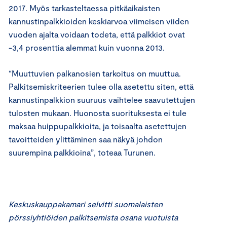
2017. Myös tarkasteltaessa pitkäaikaisten
kannustinpalkkioiden keskiarvoa viimeisen viiden
vuoden ajalta voidaan todeta, että palkkiot ovat
-3,4 prosenttia alemmat kuin vuonna 2013.
“Muuttuvien palkanosien tarkoitus on muuttua.
Palkitsemiskriteerien tulee olla asetettu siten, että
kannustinpalkkion suuruus vaihtelee saavutettujen
tulosten mukaan. Huonosta suorituksesta ei tule
maksaa huippupalkkioita, ja toisaalta asetettujen
tavoitteiden ylittäminen saa näkyä johdon
suurempina palkkioina”, toteaa Turunen.
Keskuskauppakamari selvitti suomalaisten
pörssiyhtiöiden palkitsemista osana vuotuista