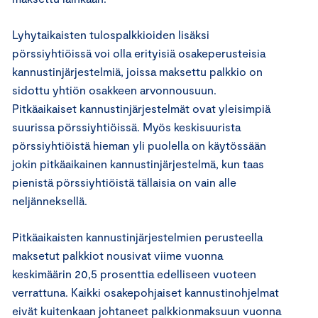
Lyhytaikaisten tulospalkkioiden lisäksi
pörssiyhtiöissä voi olla erityisiä osakeperusteisia
kannustinjärjestelmiä, joissa maksettu palkkio on
sidottu yhtiön osakkeen arvonnousuun.
Pitkäaikaiset kannustinjärjestelmät ovat yleisimpiä
suurissa pörssiyhtiöissä. Myös keskisuurista
pörssiyhtiöistä hieman yli puolella on käytössään
jokin pitkäaikainen kannustinjärjestelmä, kun taas
pienistä pörssiyhtiöistä tällaisia on vain alle
neljänneksellä.
Pitkäaikaisten kannustinjärjestelmien perusteella
maksetut palkkiot nousivat viime vuonna
keskimäärin 20,5 prosenttia edelliseen vuoteen
verrattuna. Kaikki osakepohjaiset kannustinohjelmat
eivät kuitenkaan johtaneet palkkionmaksuun vuonna