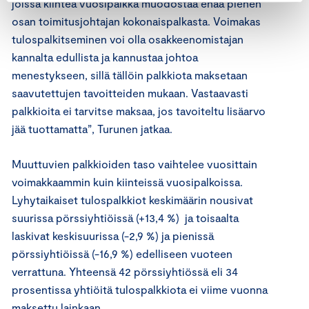
joissa kiinteä vuosipalkka muodostaa enää pienen
osan toimitusjohtajan kokonaispalkasta. Voimakas
tulospalkitseminen voi olla osakkeenomistajan
kannalta edullista ja kannustaa johtoa
menestykseen, sillä tällöin palkkiota maksetaan
saavutettujen tavoitteiden mukaan. Vastaavasti
palkkioita ei tarvitse maksaa, jos tavoiteltu lisäarvo
jää tuottamatta”, Turunen jatkaa.
Muuttuvien palkkioiden taso vaihtelee vuosittain
voimakkaammin kuin kiinteissä vuosipalkoissa.
Lyhytaikaiset tulospalkkiot keskimäärin nousivat
suurissa pörssiyhtiöissä (+13,4 %) ja toisaalta
laskivat keskisuurissa (-2,9 %) ja pienissä
pörssiyhtiöissä (-16,9 %) edelliseen vuoteen
verrattuna. Yhteensä 42 pörssiyhtiössä eli 34
prosentissa yhtiöitä tulospalkkiota ei viime vuonna
maksettu lainkaan.