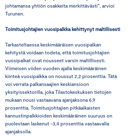
johtamansa yhtiön osakkeita merkittävästi”, arvioi
Turunen.
Toimitusjohtajien vuosipalkka kehittynyt maltillisesti
Tarkasteltaessa keskimääräisen vuosipalkan
kehitystä voidaan todeta, että toimitusjohtajien
vuosipalkat ovat nousseet varsin maltillisesti.
Viimeisen viiden vuoden ajalla keskimääräinen
kiinteä vuosipalkka on noussut 2,2 prosenttia. Tätä
voi verrata palkansaajien keskiansioon
yksityissektorilla, joka Tilastokeskuksen tietojen
mukaan nousi vastaavana ajanjaksona 6,9
prosenttia. Toimitusjohtajien pitkäaikaisten
kannustinpalkkioiden keskimääräinen suuruus on
puolestaan laskenut -3,4 prosenttia vastaavalla
ajanjaksolla.