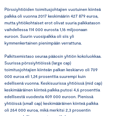
Pörssiyhtiöiden toimitusjohtajien vuotuinen kiinteä
palkka oli vuonna 2017 keskimäärin 427 879 euroa,
mutta yhtiökohtaiset erot olivat suuria palkkatason
vaihdellessa 114 000 eurosta 1,16 miljoonaan
euroon. Suurin vuosipalkka oli siis yli
kymmenkertainen pienimpään verrattuna.
Palkitsemistaso seuraa pääosin yhtiön kokoluokkaa.
Suurissa pörssiyhtiöissä (large cap)
toimitusjohtajien kiinteän palkan keskiarvo oli 709
000 euroa eli 1,24 prosenttia suurempi kuin
edellisenä vuonna. Keskisuurissa yhtiöissä (mid cap)
keskimääräinen kiinteä palkka putosi 4,6 prosenttia
edellisestä vuodesta 409 000 euroon. Pienissä
yhtiöissä (small cap) keskimääräinen kiinteä palkka
oli 264 000 euroa, mikä merkitsi 2,3 prosentin