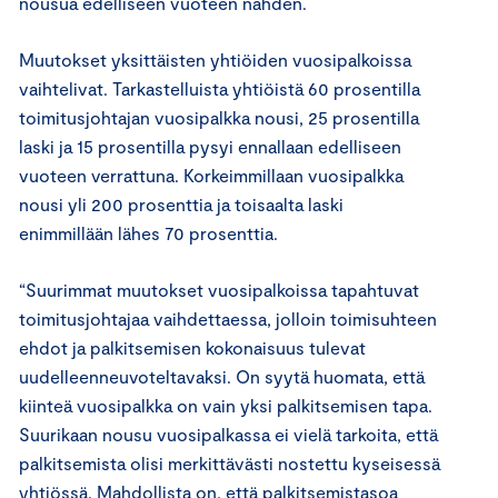
nousua edelliseen vuoteen nähden.
Muutokset yksittäisten yhtiöiden vuosipalkoissa
vaihtelivat. Tarkastelluista yhtiöistä 60 prosentilla
toimitusjohtajan vuosipalkka nousi, 25 prosentilla
laski ja 15 prosentilla pysyi ennallaan edelliseen
vuoteen verrattuna. Korkeimmillaan vuosipalkka
nousi yli 200 prosenttia ja toisaalta laski
enimmillään lähes 70 prosenttia.
“Suurimmat muutokset vuosipalkoissa tapahtuvat
toimitusjohtajaa vaihdettaessa, jolloin toimisuhteen
ehdot ja palkitsemisen kokonaisuus tulevat
uudelleenneuvoteltavaksi. On syytä huomata, että
kiinteä vuosipalkka on vain yksi palkitsemisen tapa.
Suurikaan nousu vuosipalkassa ei vielä tarkoita, että
palkitsemista olisi merkittävästi nostettu kyseisessä
yhtiössä. Mahdollista on, että palkitsemistasoa