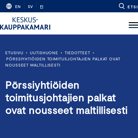
Skip
EN
SV
FI
ETSI
to
content
ETUSIVU
›
UUTISHUONE
›
TIEDOTTEET
›
PÖRSSIYHTIÖIDEN TOIMITUSJOHTAJIEN PALKAT OVAT
NOUSSEET MALTILLISESTI
Pörssiyhtiöiden
toimitusjohtajien palkat
ovat nousseet maltillisesti