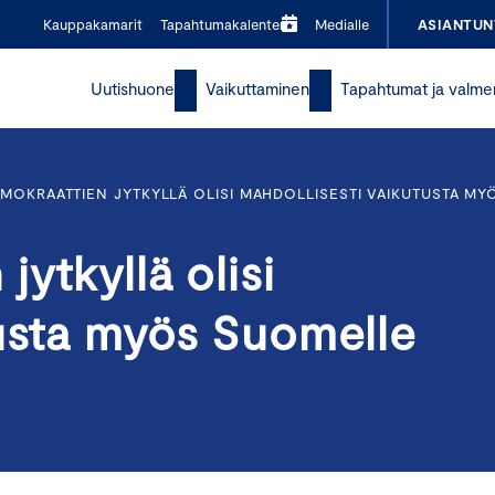
Kauppakamarit
Tapahtumakalenteri
Medialle
ASIANTUN
Uutishuone
Vaikuttaminen
Tapahtumat ja valme
MOKRAATTIEN JYTKYLLÄ OLISI MAHDOLLISESTI VAIKUTUSTA M
ytkyllä olisi
tusta myös Suomelle