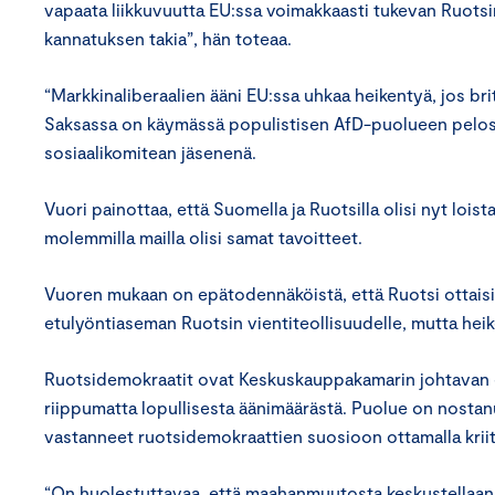
vapaata liikkuvuutta EU:ssa voimakkaasti tukevan Ruotsi
kannatuksen takia”, hän toteaa.
“Markkinaliberaalien ääni EU:ssa uhkaa heikentyä, jos brit
Saksassa on käymässä populistisen AfD-puolueen pelossa
sosiaalikomitean jäsenenä.
Vuori painottaa, että Suomella ja Ruotsilla olisi nyt lo
molemmilla mailla olisi samat tavoitteet.
Vuoren mukaan on epätodennäköistä, että Ruotsi ottaisi 
etulyöntiaseman Ruotsin vientiteollisuudelle, mutta hei
Ruotsidemokraatit ovat Keskuskauppakamarin johtavan
riippumatta lopullisesta äänimäärästä. Puolue on nost
vastanneet ruotsidemokraattien suosioon ottamalla k
“On huolestuttavaa, että maahanmuutosta keskustellaan