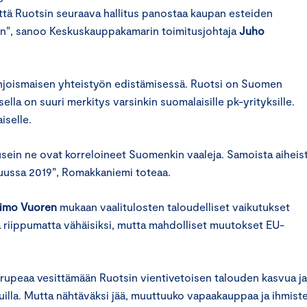
että Ruotsin seuraava hallitus panostaa kaupan esteiden
en”, sanoo Keskuskauppakamarin toimitusjohtaja
Juho
hjoismaisen yhteistyön edistämisessä. Ruotsi on Suomen
ella on suuri merkitys varsinkin suomalaisille pk-yrityksille.
iselle.
 usein ne ovat korreloineet Suomenkin vaaleja. Samoista aiheis
uussa 2019”, Romakkaniemi toteaa.
imo Vuoren
mukaan vaalitulosten taloudelliset vaikutukset
 riippumatta vähäisiksi, mutta mahdolliset muutokset EU-
 rupeaa vesittämään Ruotsin vientivetoisen talouden kasvua ja
aisuilla. Mutta nähtäväksi jää, muuttuuko vapaakauppaa ja ihmist