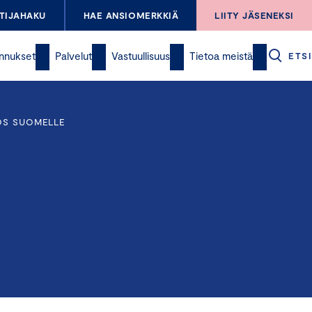
TIJAHAKU
HAE ANSIOMERKKIÄ
LIITY JÄSENEKSI
nnukset
Palvelut
Vastuullisuus
Tietoa meistä
ETSI
YÖS SUOMELLE