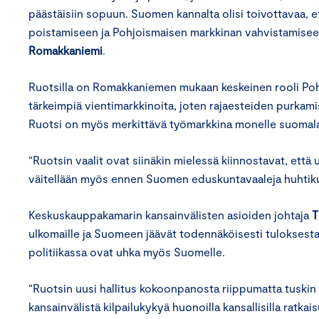
päästäisiin sopuun. Suomen kannalta olisi toivottavaa, 
poistamiseen ja Pohjoismaisen markkinan vahvistamise
Romakkaniemi
.
Ruotsilla on Romakkaniemen mukaan keskeinen rooli Po
tärkeimpiä vientimarkkinoita, joten rajaesteiden purkamis
Ruotsi on myös merkittävä työmarkkina monelle suomala
“Ruotsin vaalit ovat siinäkin mielessä kiinnostavat, että
väitellään myös ennen Suomen eduskuntavaaleja huhtik
Keskuskauppakamarin kansainvälisten asioiden johtaja
T
ulkomaille ja Suomeen jäävät todennäköisesti tuloksesta
politiikassa ovat uhka myös Suomelle.
“Ruotsin uusi hallitus kokoonpanosta riippumatta tuskin
kansainvälistä kilpailukykyä huonoilla kansallisilla ratk