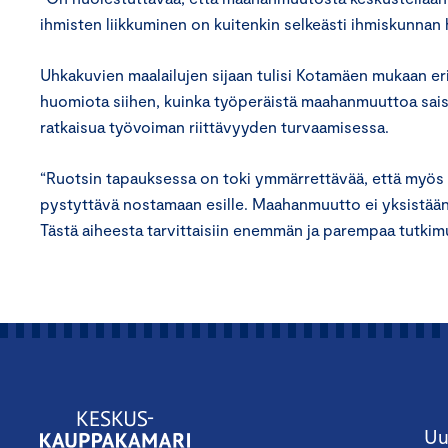
ihmisten liikkuminen on kuitenkin selkeästi ihmiskunnan 
Uhkakuvien maalailujen sijaan tulisi Kotamäen mukaan er
huomiota siihen, kuinka työperäistä maahanmuuttoa sai
ratkaisua työvoiman riittävyyden turvaamisessa.
“Ruotsin tapauksessa on toki ymmärrettävää, että myös k
pystyttävä nostamaan esille. Maahanmuutto ei yksistään 
Tästä aiheesta tarvittaisiin enemmän ja parempaa tutkim
Uu