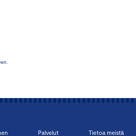
een.
nen
Palvelut
Tietoa meistä