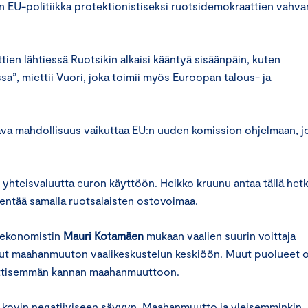
n EU-politiikka protektionistiseksi ruotsidemokraattien vahva
tien lähtiessä Ruotsikin alkaisi kääntyä sisäänpäin, kuten
”, miettii Vuori, joka toimii myös Euroopan talous- ja
istava mahdollisuus vaikuttaa EU:n uuden komission ohjelmaan, j
yhteisvaluutta euron käyttöön. Heikko kruunu antaa tällä hetk
kentää samalla ruotsalaisten ostovoimaa.
 ekonomistin
Mauri Kotamäen
mukaan vaalien suurin voittaja
anut maahanmuuton vaalikeskustelun keskiöön. Muut puolueet 
riittisemmän kannan maahanmuuttoon.
 kovin negatiiviseen sävyyn. Maahanmuutto ja yleisemminkin