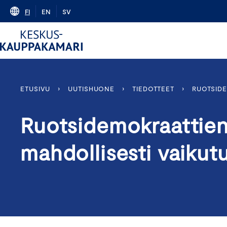
Skip
FI
EN
SV
to
content
ETUSIVU
›
UUTISHUONE
›
TIEDOTTEET
›
RUOTSIDE
Ruotsidemokraattien j
mahdollisesti vaiku