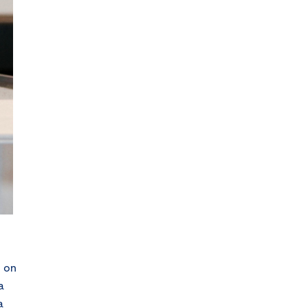
n on
a
a