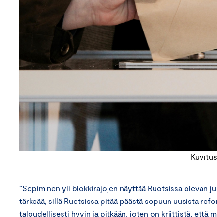
Kuvitus
“Sopiminen yli blokkirajojen näyttää Ruotsissa olevan j
tärkeää, sillä Ruotsissa pitää päästä sopuun uusista re
taloudellisesti hyvin ja pitkään, joten on kriittistä, et