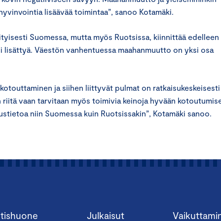
hyvinvointia lisäävää toimintaa”, sanoo Kotamäki.
ityisesti Suomessa, mutta myös Ruotsissa, kiinnittää edelleen
si lisättyä. Väestön vanhentuessa maahanmuutto on yksi osa
otouttaminen ja siihen liittyvät pulmat on ratkaisukeskeisesti
riitä vaan tarvitaan myös toimivia keinoja hyvään kotoutumis
ustietoa niin Suomessa kuin Ruotsissakin”, Kotamäki sanoo.
tishuone
Julkaisut
Vaikuttami