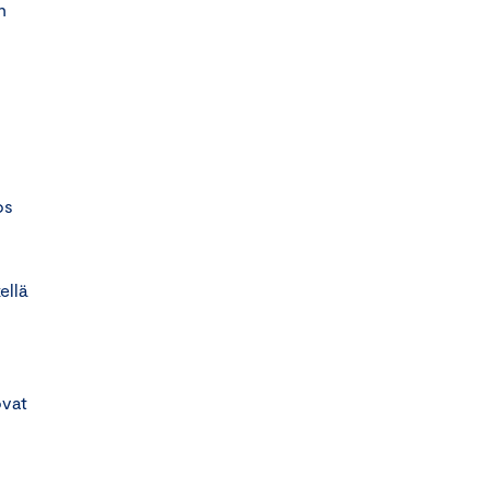
n
os
ellä
ovat