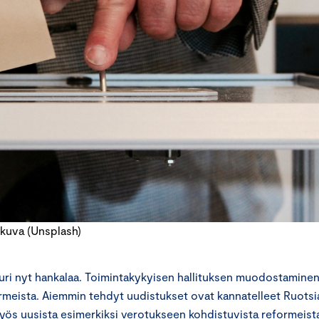
kuva (Unsplash)
uuri nyt hankalaa. Toimintakykyisen hallituksen muodostamine
formeista. Aiemmin tehdyt uudistukset ovat kannatelleet Ruotsi
tä myös uusista esimerkiksi verotukseen kohdistuvista reformeist