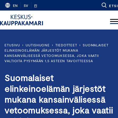
Skip
EN
SV
FI
ETSI
to
content
ETUSIVU
›
UUTISHUONE
›
TIEDOTTEET
›
SUOMALAISET
ELINKEINOELÄMÄN JÄRJESTÖT MUKANA
KANSAINVÄLISESSÄ VETOOMUKSESSA, JOKA VAATII
VALTIOITA PYSYMÄÄN 1,5 ASTEEN TAVOITTEESSA
Suomalaiset
elinkeinoelämän järjestöt
mukana kansainvälisessä
vetoomuksessa, joka vaatii