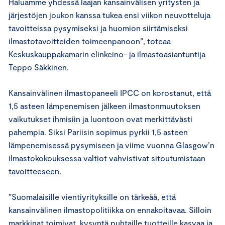
Haluamme yhdessä laajan kansainvälisen yritysten ja
järjestöjen joukon kanssa tukea ensi viikon neuvotteluja
tavoitteissa pysymiseksi ja huomion siirtämiseksi
ilmastotavoitteiden toimeenpanoon”, toteaa
Keskuskauppakamarin elinkeino- ja ilmastoasiantuntija
Teppo Säkkinen.
Kansainvälinen ilmastopaneeli IPCC on korostanut, että
1,5 asteen lämpenemisen jälkeen ilmastonmuutoksen
vaikutukset ihmisiin ja luontoon ovat merkittävästi
pahempia. Siksi Pariisin sopimus pyrkii 1,5 asteen
lämpenemisessä pysymiseen ja viime vuonna Glasgow’n
ilmastokokouksessa valtiot vahvistivat sitoutumistaan
tavoitteeseen.
”Suomalaisille vientiyrityksille on tärkeää, että
kansainvälinen ilmastopolitiikka on ennakoitavaa. Silloin
markkinat toimivat, kysyntä puhtaille tuotteille kasvaa ja