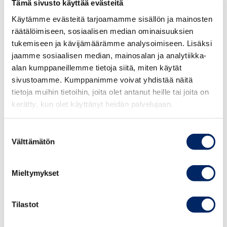
Tämä sivusto käyttää evästeitä
ilmastokokouksesta selvä viesti, että sovittu kurssi kohti
Käytämme evästeitä tarjoamamme sisällön ja mainosten
1,5 astetta pitää”, toteaa EK:n johtava ilmastoasiantuntija
räätälöimiseen, sosiaalisen median ominaisuuksien
Janne Peljo.
tukemiseen ja kävijämäärämme analysoimiseen. Lisäksi
jaamme sosiaalisen median, mainosalan ja analytiikka-
Vetoomuksen on koonnut maailmanlaajuinen We Mean
alan kumppaneillemme tietoja siitä, miten käytät
Business -koalitio. Kirjeellä on 228 allekirjoittajaa ympäri
sivustoamme. Kumppanimme voivat yhdistää näitä
maailman, mukaan lukien muun muassa IKEA, Volvo ja
tietoja muihin tietoihin, joita olet antanut heille tai joita on
Unilever. Myös 45 miljoonaa yritystä 100 eri maasta
kerätty, kun olet käyttänyt heidän palvelujaan.
edustava Kansainvälinen kauppakamari ICC on vedonnut
valtiojohtajiin 1,5 asteen tavoitteen puolesta.
Suostumuksen
Välttämätön
valinta
Lisätietoja
Mieltymykset
Teppo Säkkinen, elinkeino- ja ilmastoasiantuntija,
Keskuskauppakamari,
teppo.sakkinen@chamber.fi
, +358 50 5162868
Tilastot