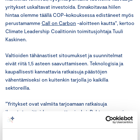
yritykset uskaltavat investoida. Ennakoitavaa hiilen
hintaa olemme täällä COP-kokouksessa edistäneet myös
perustamamme
Call on Carbon
-aloitteen kautta”, kertoo
Climate Leadership Coalitionin toimitusjohtaja Tuuli
Kaskinen.
Valtioiden tähänastiset sitoumukset ja suunnitelmat
eivät riitä 1,5 asteen saavuttamiseen. Teknologisia ja
kaupallisesti kannattavia ratkaisuja päästöjen
vähentämiseksi on kuitenkin tarjolla jo kaikilla
sektoreilla.
”Yritykset ovat valmiita tarjoamaan ratkaisuja
ilmastotavoitteiden saavuttamiseksi. Puhtaan energian
tuotanto, energiatehokkuus, kiertotalous ja vähähiilinen
teollisuus tuovat suuria kasvun ja investointien
mahdollisuuksia. Valtioilta tarvitaan Egyptin