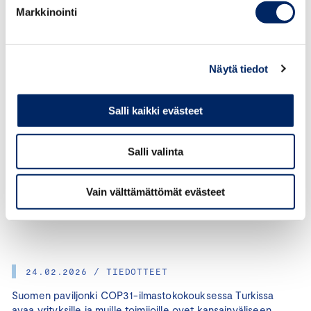
Tuuli Kaskinen, toimitusjohtaja, Climate Leadership
Markkinointi
Coalition,
tuuli.kaskinen@clc.fi
, +358 50 5149752
Näytä tiedot
Janne Peljo, johtava ilmastoasiantuntija, EK,
janne.peljo@ek.fi
, +358 40 5285754
Salli kaikki evästeet
Salli valinta
KATEGORIAT:
ILMASTO
Vain välttämättömät evästeet
JAA ARTIKKELI:
24.02.2026 / TIEDOTTEET
Suomen paviljonki COP31-ilmastokokouksessa Turkissa
avaa yrityksille ja muille toimijoille ovet kansainväliseen