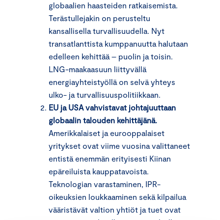
globaalien haasteiden ratkaisemista.
Terästullejakin on perusteltu
kansallisella turvallisuudella. Nyt
transatlanttista kumppanuutta halutaan
edelleen kehittää – puolin ja toisin.
LNG-maakaasuun liittyvällä
energiayhteistyöllä on selvä yhteys
ulko- ja turvallisuuspolitiikkaan.
EU ja USA vahvistavat johtajuuttaan
globaalin talouden kehittäjänä.
Amerikkalaiset ja eurooppalaiset
yritykset ovat viime vuosina valittaneet
entistä enemmän erityisesti Kiinan
epäreiluista kauppatavoista.
Teknologian varastaminen, IPR-
oikeuksien loukkaaminen sekä kilpailua
vääristävät valtion yhtiöt ja tuet ovat