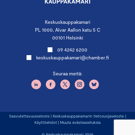
Keskuskauppakamari
PL 1000, Alvar Aallon katu 5 C
00101 Helsinki
09 4242 6200
keskuskauppakamari@chamber.fi
Seuraa meitä:
Saavutettavuusseloste
|
Keskuskauppakamarin tietosuojaseloste
|
Käyttöehdot
|
Muuta evästeasetuksia
© Keskuskauppakamari 2026