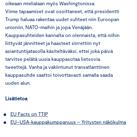
oikeaan mielialaan myös Washingtonissa.
Viime tapaamiset ovat osoittaneet, että presidentti
Trump haluaa rakentaa uudet suhteet niin Euroopan
unioniin, NATO-maihin ja jopa Venäjään.
Kauppasuhteiden kannalta on olennaista, että niihin
liittyvät jännitteet ja haasteet siirrettiin nyt
asiantuntijatasolla käsiteltäväksi, ettei joka päivä
tarvitse pelätä uusia kauppasotaa lietsovia
tweettejä. Vanha ja vakiintunut transatlanttinen
kauppasuhde saattoi toivottavasti samalla saada
uuden alun.
Lisätietoa
EU Facts on TTIP
EU–USA-kauppakumppanuus – Yritysten näkökulma