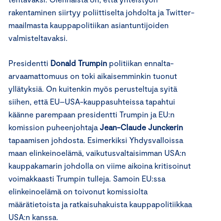
rakentaminen siirtyy poliittiselta johdolta ja Twitter-
maailmasta kauppapolitiikan asiantuntijoiden
valmisteltavaksi.
Presidentti
Donald Trumpin
politiikan ennalta-
arvaamattomuus on toki aikaisemminkin tuonut
yllätyksiä. On kuitenkin myös perusteltuja syitä
siihen, että EU–USA-kauppasuhteissa tapahtui
käänne parempaan presidentti Trumpin ja EU:n
komission puheenjohtaja
Jean-Claude Junckerin
tapaamisen johdosta. Esimerkiksi Yhdysvalloissa
maan elinkeinoelämä, vaikutusvaltaisimman USA:n
kauppakamarin johdolla on viime aikoina kritisoinut
voimakkaasti Trumpin tulleja. Samoin EU:ssa
elinkeinoelämä on toivonut komissiolta
määrätietoista ja ratkaisuhakuista kauppapolitiikkaa
USA:n kanssa.