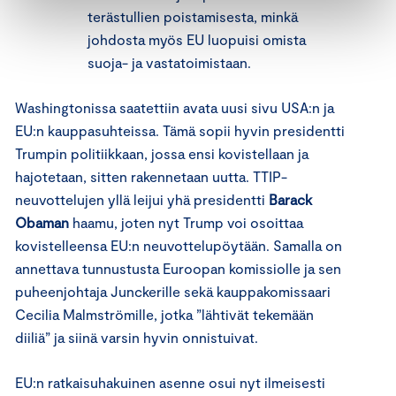
terästullien poistamisesta, minkä
johdosta myös EU luopuisi omista
suoja- ja vastatoimistaan.
Washingtonissa saatettiin avata uusi sivu USA:n ja
EU:n kauppasuhteissa. Tämä sopii hyvin presidentti
Trumpin politiikkaan, jossa ensi kovistellaan ja
hajotetaan, sitten rakennetaan uutta. TTIP-
neuvottelujen yllä leijui yhä presidentti
Barack
Obaman
haamu, joten nyt Trump voi osoittaa
kovistelleensa EU:n neuvottelupöytään. Samalla on
annettava tunnustusta Euroopan komissiolle ja sen
puheenjohtaja Junckerille sekä kauppakomissaari
Cecilia Malmströmille, jotka ”lähtivät tekemään
diiliä” ja siinä varsin hyvin onnistuivat.
EU:n ratkaisuhakuinen asenne osui nyt ilmeisesti