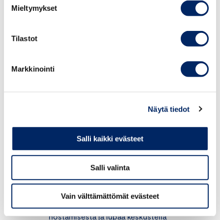
Mieltymykset
teollisuustuotteilta, helpottaa
palvelukauppa sekä tiivistää yhteistyötä
standardeissa ja teknisissä
Tilastot
määräyksissä. Teemat ovat jo tuttuja
TTIP-neuvotteluista. Usealla alueella
Markkinointi
päästään sopuun, mutta myös
vaikeuksia näihin liittyy. Nähtäväksi jää,
palaako kritiikkiä saanut investointien
Näytä tiedot
suoja takaisin agendalle sekä miten
kuluttajansuoja ja geeniruoka
Salli kaikki evästeet
hoidetaan. TTIP-neuvottelut opettivat
EU:lle ja USA:lle, että liian
kunnianhimoinen sopimus on
Salli valinta
poliittisesti vaikea hyväksyttää
molemmin puolin Atlanttia. Myönteistä
Vain välttämättömät evästeet
on se, että USA pidättäytyy autotullien
nostamisesta ja lupaa keskustella