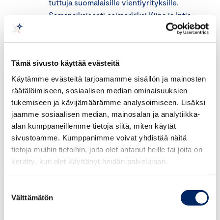
tuttuja suomalaisille vientiyrityksille.
Samanaikaisesti esimerkiksi Kiina ja Intia
ovat estäneet näihin ongelmiin
pureutuvien sääntöjen kehittämisen
Maailman kauppajärjestö WTO:ssa. Olisi
Tämä sivusto käyttää evästeitä
tärkeätä, että EU ja USA yhdessä vievät
näitä ongelmia eteenpäin ja samalla
Käytämme evästeitä tarjoamamme sisällön ja mainosten
räätälöimiseen, sosiaalisen median ominaisuuksien
sitoutuvat WTO:n kehittämiseen.
tukemiseen ja kävijämäärämme analysoimiseen. Lisäksi
Toivottavasti USA myös muuttaa omaa
jaamme sosiaalisen median, mainosalan ja analytiikka-
asennettaan WTO:a kohtaan, sillä se
alan kumppaneillemme tietoja siitä, miten käytät
marssi käytännössä ulos edellisestä
sivustoamme. Kumppanimme voivat yhdistää näitä
WTO-ministerikokouksesta joulukuussa
tietoja muihin tietoihin, joita olet antanut heille tai joita on
2017.
kerätty, kun olet käyttänyt heidän palvelujaan.
Kohti yhteistä transatlanttista markkina-
aluetta.
Karille ajaneiden ja kritiikkiäkin
Suostumuksen
saaneiden TTIP-neuvotteluiden jälkeen
Välttämätön
valinta
EU ja USA palaavat neuvottelupöytään.
Tavoitteena on poistaa tulleja