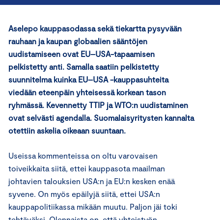
Aselepo kauppasodassa sekä tiekartta pysyvään
rauhaan ja kaupan globaalien sääntöjen
uudistamiseen ovat EU–USA-tapaamisen
pelkistetty anti. Samalla saatiin pelkistetty
suunnitelma kuinka EU–USA -kauppasuhteita
viedään eteenpäin yhteisessä korkean tason
ryhmässä. Kevennetty TTIP ja WTO:n uudistaminen
ovat selvästi agendalla. Suomalaisyritysten kannalta
otettiin askelia oikeaan suuntaan.
Useissa kommenteissa on oltu varovaisen
toiveikkaita siitä, ettei kauppasota maailman
johtavien talouksien USA:n ja EU:n kesken enää
syvene. On myös epäilyjä siitä, ettei USA:n
kauppapolitiikassa mikään muutu. Paljon jäi toki
tehtäväksi. Olennaista on, että yhteistyön