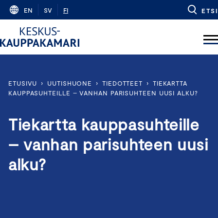
Skip
EN
SV
FI
ETSI
to
content
ETUSIVU
›
UUTISHUONE
›
TIEDOTTEET
›
TIEKARTTA
KAUPPASUHTEILLE – VANHAN PARISUHTEEN UUSI ALKU?
Tiekartta kauppasuhteille
– vanhan parisuhteen uusi
alku?