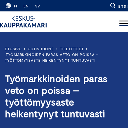
Skip
FI
EN
SV
ETSI
to
content
ETUSIVU
›
UUTISHUONE
›
TIEDOTTEET
›
TYÖMARKKINOIDEN PARAS VETO ON POISSA –
TYÖTTÖMYYSASTE HEIKENTYNYT TUNTUVASTI
Työmarkkinoiden paras
veto on poissa –
työttömyysaste
heikentynyt tuntuvasti