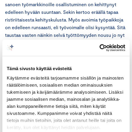
sanoen työmarkkinoille osallistuminen on kehittynyt
edelleen hyvään suuntaan. Sekin kertoo eräällä tapaa
ristiriitaisesta kehityskulusta. Myös avoimia työpaikkoja
on edelleen runsaasti, eli työvoimalle olisi kysyntää. Sitä
taustaa vasten näinkin selvä työttömyyden nousu jo nyt
on hieman yllättävää”, sanoo Appelqvist.
Appelqvistin mukaan korkea työllisyysaste kannattelee
Suomen taloutta toistaiseksi, mutta huomauttaa, että
Tämä sivusto käyttää evästeitä
työmarkkinoiden paras veto on nyt poissa ja työttömyys
Käytämme evästeitä tarjoamamme sisällön ja mainosten
kasvaa jo.
räätälöimiseen, sosiaalisen median ominaisuuksien
tukemiseen ja kävijämäärämme analysoimiseen. Lisäksi
”Huippu koettiin keväällä, minkä jälkeen on siirrytty
jaamme sosiaalisen median, mainosalan ja analytiikka-
hitaasti etenevään heikkenemisvaiheeseen. Jatkossa
alan kumppaneillemme tietoja siitä, miten käytät
yleinen suhdannekuva on viilenemässä varsin ripeästi
sivustoamme. Kumppanimme voivat yhdistää näitä
kotitalouksien ostovoiman supistuessa ja kansainvälisen
tietoja muihin tietoihin, joita olet antanut heille tai joita on
vientikysynnän heiketessä, mikä tulee latistamaan myös
kerätty, kun olet käyttänyt heidän palvelujaan.