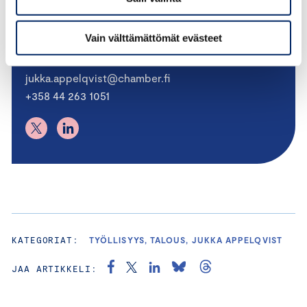
Jukka Appelqvist
Vain välttämättömät evästeet
PÄÄEKONOMISTI
jukka.appelqvist@chamber.fi
+358 44 263 1051
KATEGORIAT:
TYÖLLISYYS, TALOUS, JUKKA APPELQVIST
JAA ARTIKKELI: