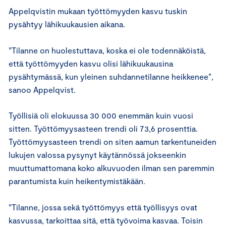
Appelqvistin mukaan työttömyyden kasvu tuskin
pysähtyy lähikuukausien aikana.
”Tilanne on huolestuttava, koska ei ole todennäköistä,
että työttömyyden kasvu olisi lähikuukausina
pysähtymässä, kun yleinen suhdannetilanne heikkenee”,
sanoo Appelqvist.
Työllisiä oli elokuussa 30 000 enemmän kuin vuosi
sitten. Työttömyysasteen trendi oli 73,6 prosenttia.
Työttömyysasteen trendi on siten aamun tarkentuneiden
lukujen valossa pysynyt käytännössä jokseenkin
muuttumattomana koko alkuvuoden ilman sen paremmin
parantumista kuin heikentymistäkään.
”Tilanne, jossa sekä työttömyys että työllisyys ovat
kasvussa, tarkoittaa sitä, että työvoima kasvaa. Toisin