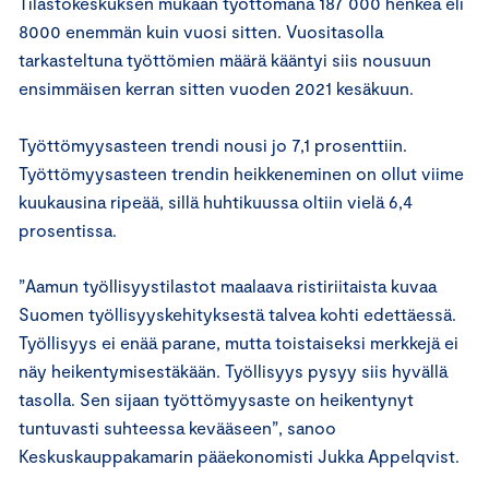
Tilastokeskuksen mukaan työttömänä 187 000 henkeä eli
8000 enemmän kuin vuosi sitten. Vuositasolla
tarkasteltuna työttömien määrä kääntyi siis nousuun
ensimmäisen kerran sitten vuoden 2021 kesäkuun.
Työttömyysasteen trendi nousi jo 7,1 prosenttiin.
Työttömyysasteen trendin heikkeneminen on ollut viime
kuukausina ripeää, sillä huhtikuussa oltiin vielä 6,4
prosentissa.
”Aamun työllisyystilastot maalaava ristiriitaista kuvaa
Suomen työllisyyskehityksestä talvea kohti edettäessä.
Työllisyys ei enää parane, mutta toistaiseksi merkkejä ei
näy heikentymisestäkään. Työllisyys pysyy siis hyvällä
tasolla. Sen sijaan työttömyysaste on heikentynyt
tuntuvasti suhteessa kevääseen”, sanoo
Keskuskauppakamarin pääekonomisti Jukka Appelqvist.