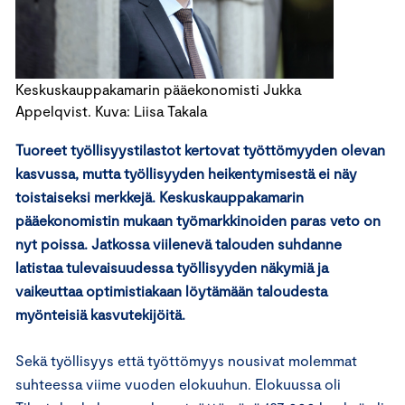
Keskuskauppakamarin pääekonomisti Jukka
Appelqvist. Kuva: Liisa Takala
Tuoreet työllisyystilastot kertovat työttömyyden olevan
kasvussa, mutta työllisyyden heikentymisestä ei näy
toistaiseksi merkkejä. Keskuskauppakamarin
pääekonomistin mukaan työmarkkinoiden paras veto on
nyt poissa. Jatkossa viilenevä talouden suhdanne
latistaa tulevaisuudessa työllisyyden näkymiä ja
vaikeuttaa optimistiakaan löytämään taloudesta
myönteisiä kasvutekijöitä.
Sekä työllisyys että työttömyys nousivat molemmat
suhteessa viime vuoden elokuuhun. Elokuussa oli