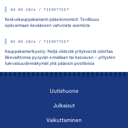
08.05.2026 / TIEDOTTEET
Keskuskauppakamarin pääekonomisti: Teollisuus
epävarmaan kevääseen vahvoista asemista
05.05.2026 / TIEDOTTEET
Kauppakamarikysely: Neljä viidestä yrityksestä odottaa
liikevaihtonsa pysyvän ennallaan tai kasvavan – yritysten
tulevaisuudennäkymät yhä pääosin positiivisia
Uutishuone
Julkaisut
Vaikuttaminen