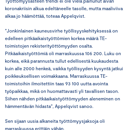
Työttömyysasteen trendi ei ole vielä painunut aivan
koronakriisin alkua edeltäneelle tasolle, mutta maaliviiva
alkaa jo häämöttää, toteaa Appelqvist.
”Jonkinlainen kauneusvirhe työllisyyskehityksessä on
edelleen pitkäaikaistyöttömien korkea määrä TE-
toimistojen rekisterityöttömyyden osalta.
Pitkäaikaistyöttömiä oli marraskuussa 106 200. Luku on
korkea, eikä parannusta tullut edellisestä kuukaudesta
kuin alle 2000 henkeä, vaikka työllisyyden kysyntä jatkui
poikkeuksellisen voimakkaana. Marraskuussa TE-
toimistoihin ilmoitettiin taas 93 100 uutta avointa
työpaikkaa, mikä on huomattavasti yli tavallisen tason.
Siihen nähden pitkäaikaistyöttömyyden aleneminen on
hämmentävän hidasta”, Appelqvist sanoo.
Sen sijaan uusia alkaneita työttömyysjaksoja oli
marraskuussa erittäin vähän.