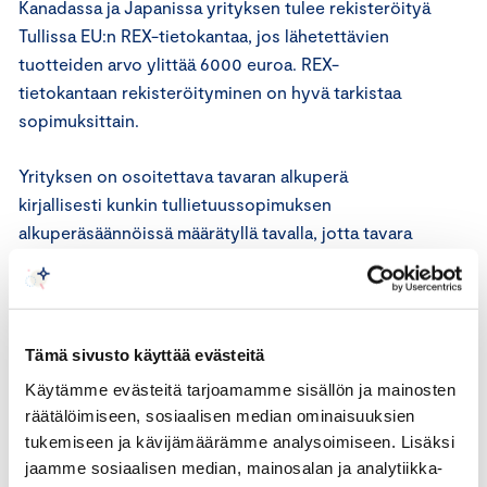
Kanadassa ja Japanissa yrityksen tulee rekisteröityä
Tullissa EU:n REX-tietokantaa, jos lähetettävien
tuotteiden arvo ylittää 6000 euroa. REX-
tietokantaan rekisteröityminen on hyvä tarkistaa
sopimuksittain.
Yrityksen on osoitettava tavaran alkuperä
kirjallisesti kunkin tullietuussopimuksen
alkuperäsäännöissä määrätyllä tavalla, jotta tavara
on oikeutettu etuuskohteluun.
Ensin yrityksen tulee selvittää vientituotteen
tullinimike eli CN-koodi ja tarkastaa EU:n komission
Tämä sivusto käyttää evästeitä
verkkosivuilta, onko viennin kohdemaalla
Käytämme evästeitä tarjoamamme sisällön ja mainosten
vapaakauppa- tai muu tullietuussopimus EU:n
räätälöimiseen, sosiaalisen median ominaisuuksien
kanssa.
tukemiseen ja kävijämäärämme analysoimiseen. Lisäksi
jaamme sosiaalisen median, mainosalan ja analytiikka-
Market Access Database -tietokanta auttaa yritystä