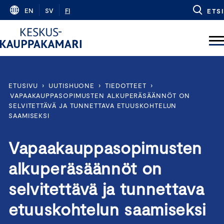
Skip
EN
SV
FI
ETSI
to
content
ETUSIVU
›
UUTISHUONE
›
TIEDOTTEET
›
VAPAAKAUPPASOPIMUSTEN ALKUPERÄSÄÄNNÖT ON
SELVITETTÄVÄ JA TUNNETTAVA ETUUSKOHTELUN
SAAMISEKSI
Vapaakauppasopimusten
alkuperäsäännöt on
selvitettävä ja tunnettava
etuuskohtelun saamiseksi