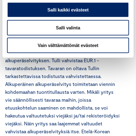
alkuperäselvitykset, joilla tuoja saa
Salli kaikki evästeet
tullietuuskohtelun viennin kohdemaassa.
Alkuperäselvitys voi olla esimerkiksi EUR.1 -
Salli valinta
tavaratodistus tai kaupalliseen asiakirjaan laadittava
alkuperäilmoitus. Kun yritys on selvittänyt ja
varmistanut vientiä ja vientilähetystä koskevat
Vain välttämättömät evästeet
yksityiskohtaiset tiedot, yritys voi laatia
alkuperäselvityksen. Tulli vahvistaa EUR.1 -
tavaratodistuksen. Tavaran on oltava Tullin
tarkastettavissa todistusta vahvistettaessa.
Alkuperäinen alkuperäselvitys toimitetaan viennin
kohdemaahan tuontitullausta varten. Mikäli yritys
vie säännöllisesti tavaraa maihin, joissa
etuuskohtelun saaminen on mahdollista, se voi
hakeutua valtuutetuksi viejäksi ja/tai rekisteröidyksi
viejäksi. Näin yritys saa laajemmat valtuudet
vahvistaa alkuperäselvityksiä itse. Etelä-Korean