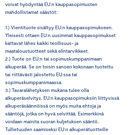
voivat hyödyntää EU:n kauppasopimusten
mahdollistamat säästöt:
1.) Vientituote sisältyy EU:n kauppasopimukseen.
Yleisesti ottaen EU:n uusimmat kauppasopimukset
kattavat lähes kaikki teollisuus- ja
maataloustuotteet sekä elintarvikkeet.
2.) Tuote on EU:n tai sopimuskumppanimaan
alkuperää. Se on toisin sanoen kokonaan tuotettu
tai riittävästi jalostettu EU:ssa tai
sopimuskumppanimaassa.
3.) Tavaralähetyksen mukana tulee olla
alkuperäselvitys. EU:n kauppasopimuksiin liittyvissä
alkuperäsäännöissä on myös muita ehtoja ja
sääntöjä, jotka on hyvä selvittää. Esimerkkinä
voidaan mainita suoran kuljetuksen sääntö.
Tullietuuden saamiseksi EU:n alkuperätuotteille