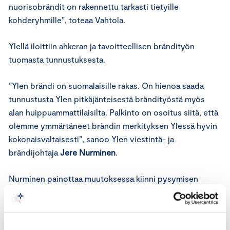
nuorisobrändit on rakennettu tarkasti tietyille
kohderyhmille”, toteaa Vahtola.
Ylellä iloittiin ahkeran ja tavoitteellisen brändityön
tuomasta tunnustuksesta.
”Ylen brändi on suomalaisille rakas. On hienoa saada
tunnustusta Ylen pitkäjänteisestä brändityöstä myös
alan huippuammattilaisilta. Palkinto on osoitus siitä, että
olemme ymmärtäneet brändin merkityksen Ylessä hyvin
kokonaisvaltaisesti”, sanoo Ylen viestintä- ja
brändijohtaja
Jere Nurminen
.
Nurminen painottaa muutoksessa kiinni pysymisen
tärkeyttä.
”Olemme pysyneet merkityksellisenä brändinä