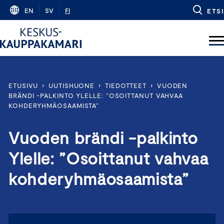
Skip
EN
SV
FI
ETSI
to
content
ETUSIVU
›
UUTISHUONE
›
TIEDOTTEET
›
VUODEN
BRÄNDI -PALKINTO YLELLE: ”OSOITTANUT VAHVAA
KOHDERYHMÄOSAAMISTA”
Vuoden brändi -palkinto
Ylelle: ”Osoittanut vahvaa
kohderyhmäosaamista”