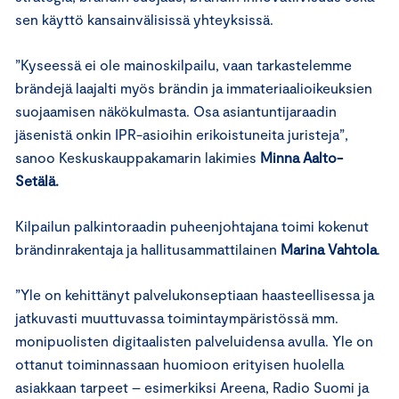
sen käyttö kansainvälisissä yhteyksissä.
”Kyseessä ei ole mainoskilpailu, vaan tarkastelemme
brändejä laajalti myös brändin ja immateriaalioikeuksien
suojaamisen näkökulmasta. Osa asiantuntijaraadin
jäsenistä onkin IPR-asioihin erikoistuneita juristeja”,
sanoo Keskuskauppakamarin lakimies
Minna Aalto-
Setälä.
Kilpailun palkintoraadin puheenjohtajana toimi kokenut
brändinrakentaja ja hallitusammattilainen
Marina Vahtola
.
”Yle on kehittänyt palvelukonseptiaan haasteellisessa ja
jatkuvasti muuttuvassa toimintaympäristössä mm.
monipuolisten digitaalisten palveluidensa avulla. Yle on
ottanut toiminnassaan huomioon erityisen huolella
asiakkaan tarpeet – esimerkiksi Areena, Radio Suomi ja