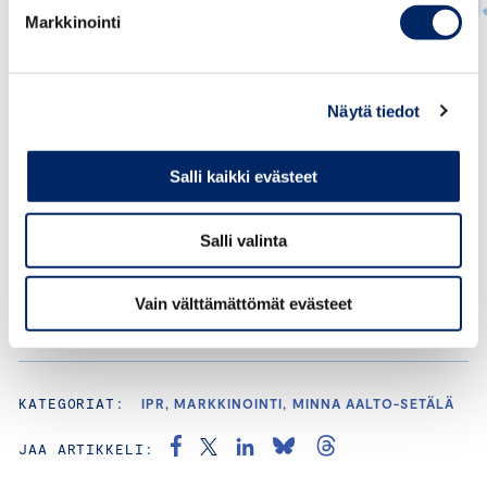
Markkinointi
Minna Aalto-Setälä
JOHTAVA ASIANTUNTIJA, IPR JA DIGITALISAATIO
Näytä tiedot
minna.aalto-setala@chamber.fi
+358 44 032 0054
Salli kaikki evästeet
Salli valinta
Vain välttämättömät evästeet
KATEGORIAT:
IPR, MARKKINOINTI, MINNA AALTO-SETÄLÄ
JAA ARTIKKELI: