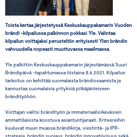
Toista kertaa järjestetyssä Keskuskauppakamarin Vuoden
brändi -kilpailussa palkinnon pokkasi Yle. Valintaa
kilpailun voittajaksi perusteltiin erityisesti Ylen brändin
vahvuudella nopeasti muuttuvassa maailmassa.
Yle palkittiin Keskuskauppakamarin järjestämässä Suuri
Brändipäivä -tapahtumassa tiistaina 8.6.2021. Kilpailun
tarkoitus on kehittää suomalaista brändiosaamista ja
kannustaa suomalaisia yrityksiä pitkäjänteiseen
brändityöhön.
Voittajan valitsi brändityön ja immateriaalioikeuksien
ammattilaisista koostuva asiantuntijaraati. Kriteereihin
kuuluvat muun muassa brändikirja, viestintä- ja IPR-
strategia, brändin suojaus, brändin innovatiivisuus sekä