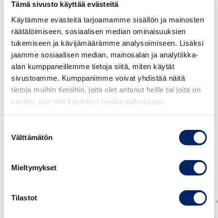
suomalaisille lähes vuosisadan ajan. Brändityö vaatii
Tämä sivusto käyttää evästeitä
jatkuvaa kehittämistä, koska mediankäyttö muuttuu
Käytämme evästeitä tarjoamamme sisällön ja mainosten
vauhdilla. Haluamme rakentaa vahvasti ajassa kiinni
räätälöimiseen, sosiaalisen median ominaisuuksien
olevaa brändiä, joka on kaikille yhteinen ja jokaiselle
tukemiseen ja kävijämäärämme analysoimiseen. Lisäksi
oma”, Nurminen sanoo.
jaamme sosiaalisen median, mainosalan ja analytiikka-
alan kumppaneillemme tietoja siitä, miten käytät
sivustoamme. Kumppanimme voivat yhdistää näitä
tietoja muihin tietoihin, joita olet antanut heille tai joita on
kerätty, kun olet käyttänyt heidän palvelujaan.
Suostumuksen
Välttämätön
valinta
Mieltymykset
Tilastot