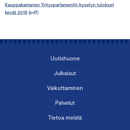
Kauppakamarien Yritysparlamentti-kyselyn tulokset
kevät 2018
(pdf)
Uutishuone
Julkaisut
Vaikuttaminen
Palvelut
Tietoa meistä