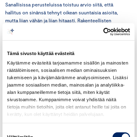
Sanallisissa perusteluissa toistuu arvio siitä, että
hallitus on sinänsä tehnyt oikean suuntaisia asioita,
mutta liian vähän ja liian hitaasti. Rakenteellisten
ongelmien purkaminen ja julkisen hallinnon menojen
suitsiminen ei ole vastaajien mukaan onnistunut
odotetulla tavalla.
Tämä sivusto käyttää evästeitä
“Päätösten peruminen on ollut aivan liiallista. Ensin
Käytämme evästeitä tarjoamamme sisällön ja mainosten
on tutkittava asiat ja vasta sitten on tultava esille
räätälöimiseen, sosiaalisen median ominaisuuksien
uusilla päätöksillä. Koepallojen heittely syö koko
tukemiseen ja kävijämäärämme analysoimiseen. Lisäksi
hallituksen arvovaltaa. Monet nykyhallituksen
jaamme sosiaalisen median, mainosalan ja analytiikka-
hankkeet ovat olleet vallan oikeansuuntaisia, mutta
alan kumppaneillemme tietoja siitä, miten käytät
tarvittaisiin voimakkaampia otteita, jotta muutos
sivustoamme. Kumppanimme voivat yhdistää näitä
tietoja muihin tietoihin, joita olet antanut heille tai joita on
Suomessa tapahtuisi ja erityisesti työn tekeminen
kerätty, kun olet käyttänyt heidän palvelujaan.
nousisi oleellisesti parempaan arvoon”, summaa
eräs vastaaja.
Suostumuksen
Välttämätön