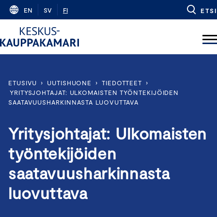
Skip
EN
SV
FI
ETSI
to
content
ETUSIVU
›
UUTISHUONE
›
TIEDOTTEET
›
YRITYSJOHTAJAT: ULKOMAISTEN TYÖNTEKIJÖIDEN
SAATAVUUSHARKINNASTA LUOVUTTAVA
Yritysjohtajat: Ulkomaisten
työntekijöiden
saatavuusharkinnasta
luovuttava