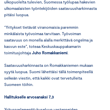
ulkopuolelta tulevien, Suomessa työlupaa hakevien
ulkomaalaisten työntekijöiden saatavuusharkinnasta
pitäisi luopua.
“Yritykset tietävät viranomaisia paremmin
minkälaista työvoimaa tarvitaan. Työvoiman
saatavuus on monella alalla merkittävä ongelma ja
kasvun este”, toteaa Keskuskauppakamarin
toimitusjohtaja
Juho Romakkaniemi
.
Saatavuusharkinnasta on Romakkaniemen mukaan
syytä luopua. Suomi lähettäisi tällä toimenpiteellä
selkeän viestin, että kaikki ovat tervetulleita
Suomeen töihin.
Hallitukselle arvosanaksi 7,3
Yritysparlamentti-kyselyyn vastanneiden