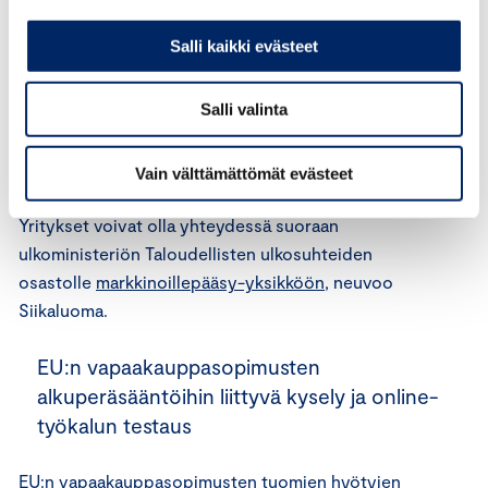
voimaantuloon. Tietoa on tarjolla muun muassa sekä
Salli kaikki evästeet
ulkoministeriön
että kansainvälisen kaupan
aikakauslehti
Kauppapolitiikan
verkkosivuilla ja
Salli valinta
sosiaalisen median kanavilla.
Mikäli sopimuksen hyödyntämisessä on ongelmia,
Vain välttämättömät evästeet
ulkoministeriö auttaa niiden ratkaisemisessa.
Yritykset voivat olla yhteydessä suoraan
ulkoministeriön Taloudellisten ulkosuhteiden
osastolle
markkinoillepääsy-yksikköön
, neuvoo
Siikaluoma.
EU:n vapaakauppasopimusten
alkuperäsääntöihin liittyvä kysely ja online-
työkalun testaus
EU:n vapaakauppasopimusten tuomien hyötyjen