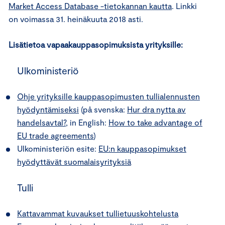
Market Access Database -tietokannan kautta
. Linkki
on voimassa 31. heinäkuuta 2018 asti.
Lisätietoa vapaakauppasopimuksista yrityksille:
Ulkoministeriö
Ohje yrityksille kauppasopimusten tullialennusten
hyödyntämiseksi
(på svenska:
Hur dra nytta av
handelsavtal?
, in English:
How to take advantage of
EU trade agreements
)
Ulkoministeriön esite:
EU:n kauppasopimukset
hyödyttävät suomalaisyrityksiä
Tulli
Kattavammat kuvaukset tullietuuskohtelusta