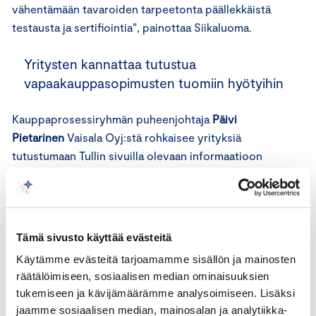
vähentämään tavaroiden tarpeetonta päällekkäistä
testausta ja sertifiointia”, painottaa Siikaluoma.
Yritysten kannattaa tutustua
vapaakauppasopimusten tuomiin hyötyihin
Kauppaprosessiryhmän puheenjohtaja
Päivi
Pietarinen
Vaisala Oyj:stä rohkaisee yrityksiä
tutustumaan Tullin sivuilla olevaan informaatioon
vapaakauppasopimuksista ja tullietuuksista sekä
seuraamaan tilannetta esimerkiksi lukemalla Tullin
tiedotteita. EU:lla on sopimuksia noin 70 maan
kanssa, joten mahdollisuus tulliedun
Tämä sivusto käyttää evästeitä
hyödyntämiseen voi tuoda yritykselle huomattavaa
Käytämme evästeitä tarjoamamme sisällön ja mainosten
kilpailuetua useilla markkinoilla tai vastaavasti
räätälöimiseen, sosiaalisen median ominaisuuksien
vaikuttaa kustannuksia alentavasti hankintoja
tukemiseen ja kävijämäärämme analysoimiseen. Lisäksi
suunniteltaessa.
jaamme sosiaalisen median, mainosalan ja analytiikka-