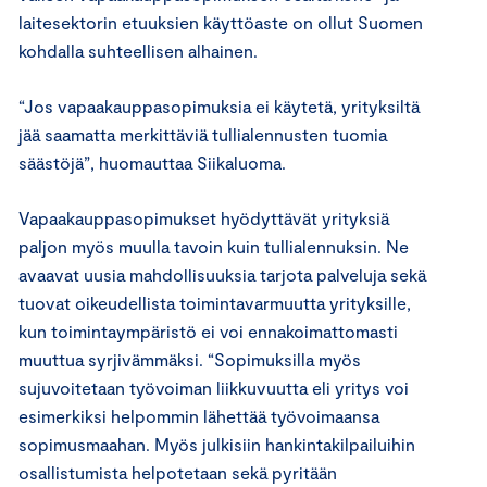
laitesektorin etuuksien käyttöaste on ollut Suomen
kohdalla suhteellisen alhainen.
“Jos vapaakauppasopimuksia ei käytetä, yrityksiltä
jää saamatta merkittäviä tullialennusten tuomia
säästöjä”, huomauttaa Siikaluoma.
Vapaakauppasopimukset hyödyttävät yrityksiä
paljon myös muulla tavoin kuin tullialennuksin. Ne
avaavat uusia mahdollisuuksia tarjota palveluja sekä
tuovat oikeudellista toimintavarmuutta yrityksille,
kun toimintaympäristö ei voi ennakoimattomasti
muuttua syrjivämmäksi. “Sopimuksilla myös
sujuvoitetaan työvoiman liikkuvuutta eli yritys voi
esimerkiksi helpommin lähettää työvoimaansa
sopimusmaahan. Myös julkisiin hankintakilpailuihin
osallistumista helpotetaan sekä pyritään