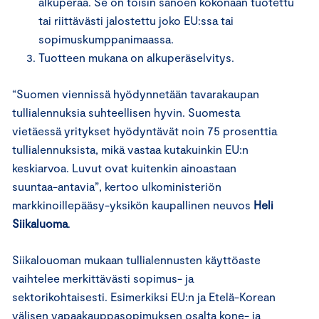
alkuperää. Se on toisin sanoen kokonaan tuotettu
tai riittävästi jalostettu joko EU:ssa tai
sopimuskumppanimaassa.
Tuotteen mukana on alkuperäselvitys.
“Suomen viennissä hyödynnetään tavarakaupan
tullialennuksia suhteellisen hyvin. Suomesta
vietäessä yritykset hyödyntävät noin 75 prosenttia
tullialennuksista, mikä vastaa kutakuinkin EU:n
keskiarvoa. Luvut ovat kuitenkin ainoastaan
suuntaa-antavia”, kertoo ulkoministeriön
markkinoillepääsy-yksikön kaupallinen neuvos
Heli
Siikaluoma
.
Siikalouoman mukaan tullialennusten käyttöaste
vaihtelee merkittävästi sopimus- ja
sektorikohtaisesti. Esimerkiksi EU:n ja Etelä-Korean
välisen vapaakauppasopimuksen osalta kone- ja