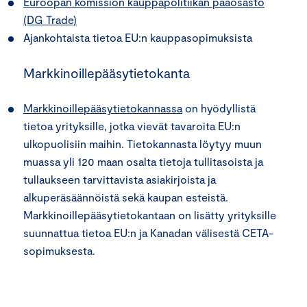
Euroopan komission kauppapolitiikan pääosasto
(DG Trade)
Ajankohtaista tietoa EU:n kauppasopimuksista
Markkinoillepääsytietokanta
Markkinoillepääsytietokannassa
on hyödyllistä
tietoa yrityksille, jotka vievät tavaroita EU:n
ulkopuolisiin maihin. Tietokannasta löytyy muun
muassa yli 120 maan osalta tietoja tullitasoista ja
tullaukseen tarvittavista asiakirjoista ja
alkuperäsäännöistä sekä kaupan esteistä.
Markkinoillepääsytietokantaan on lisätty yrityksille
suunnattua tietoa EU:n ja Kanadan välisestä CETA-
sopimuksesta.