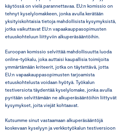
käytössä on vielä parannettavaa. EU:n komissio on
tehnyt kyselylomakkeen, jonka avulla kerätään
yksityiskohtaisia tietoja mahdollisista kysymyksistä,
jotka vaikuttavat EU:n vapaakauppasopimusten
etuuskohteluun liittyviin alkuperäsääntöihin.
Euroopan komissio selvittää mahdollisuutta luoda
online-työkalu, joka auttaisi kaupallisia toimijoita
ymmärtämään kriteerit, jotka on täytettävä, jotta
EU:n vapaakauppasopimusten tarjoamista
etuuskohtelusta voidaan hyötyä. Työkalun
testiversiota täydentää kyselylomake, jonka avulla
pyritään selvittämään ne alkuperäsääntöihin liittyvät
kysymykset, joita viejät kohtaavat.
Kutsumme sinut vastaamaan alkuperäsääntöjä
koskevaan kyselyyn ja verkkotyökalun testiversioon