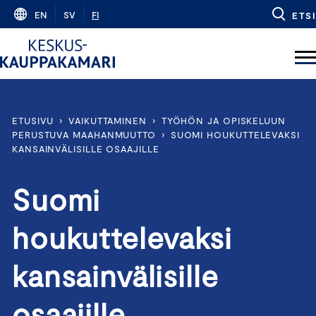
Skip
EN
SV
FI
ETSI
to
content
ETUSIVU
›
VAIKUTTAMINEN
›
TYÖHÖN JA OPISKELUUN
PERUSTUVA MAAHANMUUTTO
›
SUOMI HOUKUTTELEVAKSI
KANSAINVÄLISILLE OSAAJILLE
Suomi
houkuttelevaksi
kansainvälisille
osaajille