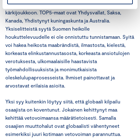
muut Pohjoismaat eivät mahdu toivemaiden
kärkijoukkoon. TOP5-maat ovat Yhdysvallat, Saksa,
Kanada, Yhdistynyt kuningaskunta ja Australia.
Yksiselitteistä syytä Suomen heikolle
houkuttelevuudelle ei ole onnistuttu tunnistamaan. Syitä
voi hakea heikosta maabrändistä, ilmastosta, kielestä,
korkeasta elinkustannustasosta, korkeasta ansiotulojen
verotuksesta, ulkomaalaisille haastavista
työmahdollisuuksista ja monimutkaisista
oleskelulupaprosesseista. Ihmiset painottavat ja
arvostavat erilaisia asioita.
Yksi syy kuitenkin löytyy siitä, että globaali kilpailu
osaajista on koventunut. Jokainen kehittynyt maa
kehittää vetovoimaansa määrätietoisesti. Samalla
osaajien muuttohalut ovat globaalisti vähentyneet
esimerkiksi juuri kotimaan vetovoiman parannuttua.