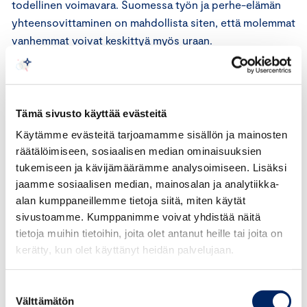
todellinen voimavara. Suomessa työn ja perhe-elämän
yhteensovittaminen on mahdollista siten, että molemmat
vanhemmat voivat keskittyä myös uraan.
Ulkomaalaisten osaajien houkutteleminen vaatii myös,
että yhteiskuntamme muuttuu avoimemmaksi ja
kansainvälisemmäksi. Yhteiskunnan asenteilla ja
Tämä sivusto käyttää evästeitä
mielikuvilla on merkitystä houkuttelevuuden kannalta.
Käytämme evästeitä tarjoamamme sisällön ja mainosten
Meidän näkemyksemme mukaan työelämän on oltava
räätälöimiseen, sosiaalisen median ominaisuuksien
valmis kansainvälistymään, jotta kynnys ulkomaalaisille
tukemiseen ja kävijämäärämme analysoimiseen. Lisäksi
osaajille tulle työskentelemään Suomeen laskee riittävän
jaamme sosiaalisen median, mainosalan ja analytiikka-
matalalle.
alan kumppaneillemme tietoja siitä, miten käytät
sivustoamme. Kumppanimme voivat yhdistää näitä
tietoja muihin tietoihin, joita olet antanut heille tai joita on
kerätty, kun olet käyttänyt heidän palvelujaan.
Suostumuksen
Välttämätön
valinta