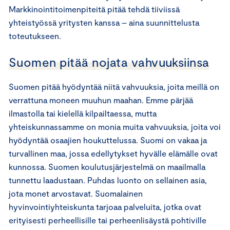
Markkinointitoimenpiteitä pitää tehdä tiiviissä
yhteistyössä yritysten kanssa – aina suunnittelusta
toteutukseen.
Suomen pitää nojata vahvuuksiinsa
Suomen pitää hyödyntää niitä vahvuuksia, joita meillä on
verrattuna moneen muuhun maahan. Emme pärjää
ilmastolla tai kielellä kilpailtaessa, mutta
yhteiskunnassamme on monia muita vahvuuksia, joita voi
hyödyntää osaajien houkuttelussa. Suomi on vakaa ja
turvallinen maa, jossa edellytykset hyvälle elämälle ovat
kunnossa. Suomen koulutusjärjestelmä on maailmalla
tunnettu laadustaan. Puhdas luonto on sellainen asia,
jota monet arvostavat. Suomalainen
hyvinvointiyhteiskunta tarjoaa palveluita, jotka ovat
erityisesti perheellisille tai perheenlisäystä pohtiville