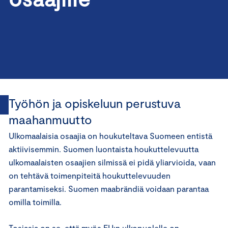
Työhön ja opiskeluun perustuva
maahanmuutto
Ulkomaalaisia osaajia on houkuteltava Suomeen entistä
aktiivisemmin. Suomen luontaista houkuttelevuutta
ulkomaalaisten osaajien silmissä ei pidä yliarvioida, vaan
on tehtävä toimenpiteitä houkuttelevuuden
parantamiseksi. Suomen maabrändiä voidaan parantaa
omilla toimilla.
Tosiasia on se, että myös EU:n ulkopuolelle on