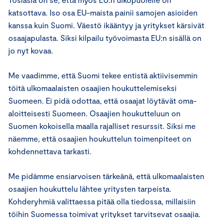
katsottava. Iso osa EU-maista painii samojen asioiden
kanssa kuin Suomi. Väestö ikääntyy ja yritykset kärsivät
osaajapulasta. Siksi kilpailu työvoimasta EU:n sisällä on
jo nyt kovaa.
Me vaadimme, että Suomi tekee entistä aktiivisemmin
töitä ulkomaalaisten osaajien houkuttelemiseksi
Suomeen. Ei pidä odottaa, että osaajat löytävät oma-
aloitteisesti Suomeen. Osaajien houkutteluun on
Suomen kokoisella maalla rajalliset resurssit. Siksi me
näemme, että osaajien houkuttelun toimenpiteet on
kohdennettava tarkasti.
Me pidämme ensiarvoisen tärkeänä, että ulkomaalaisten
osaajien houkuttelu lähtee yritysten tarpeista.
Kohderyhmiä valittaessa pitää olla tiedossa, millaisiin
töihin Suomessa toimivat yritykset tarvitsevat osaajia.