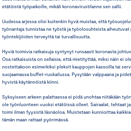
etätöistä työpaikoille, mikäli koronavirustilanne sen sallii.
Uudessa arjessa olisi kuitenkin hyvä muistaa, että työsuojelu
työnantaja tunnistaa ne työstä ja työolosuhteista aiheutuvat
työntekijöiden terveyttä tai turvallisuutta.
Hyviä toimivia ratkaisuja syntynyt runsaasti koronasta johtuv
Osa ratkaisuista on sellaisia, että mietityttää, miksi näin ei ol
nostettakoon esimerkiksi pleksit kauppojen kassoilla tai serv
suojaamassa buffet-ruokailussa. Pysytään valppaana ja pidet
hyvistä käytännöistä kiinni.
Syksyiseen arkeen palattaessa ei pidä unohtaa niitäkään työn
ole työnluonteen vuoksi etätöissä olleet. Sairaalat, tehtaat 
toimi ilman fyysistä läsnäoloa. Muistetaan kunnioittaa kaikkia
tämän maan rattaat pyörimässä.