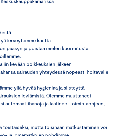
Me Keskuskauppakamarissa
destä.
 työterveytemme kautta
n pääsyn ja poistaa mielen kuormitusta
jöillemme.
iin kevään poikkeuksien jälkeen
tahansa sairauden yhteydessä nopeasti hoitavalle
ämme yllä hyvää hygieniaa ja siisteyttä
sairauksien leviämistä. Olemme muuttaneet
ksi automaattihanoja ja laatineet toimintaohjeen,
toistaiseksi, mutta toisinaan matkustaminen voi
 työ- ja lomamatkojen pohdimme