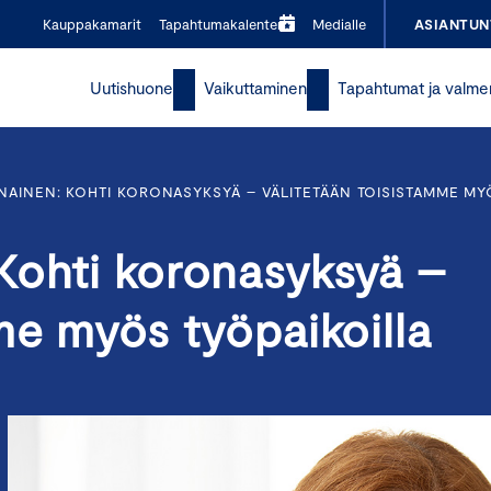
Kauppakamarit
Tapahtumakalenteri
Medialle
ASIANTUN
Uutishuone
Vaikuttaminen
Tapahtumat ja valme
AINEN: KOHTI KORONASYKSYÄ – VÄLITETÄÄN TOISISTAMME MY
Kohti koronasyksyä –
me myös työpaikoilla