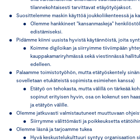
tilannekohtaisesti tarvittavat etäyötyöjaksot.
Suosittelemme maskin käyttöä joukkoliikenteessä ja k
Olemme hankkineet ”kansanmaskeja” henkilöstö
edistämiseksi.
Pidämme kiinni uusista hyvistä käytännöistä, joita syn
Koimme digiloikan ja siirryimme tiiviimpään yhte
kauppakamariryhmässä sekä viestinnässä hallitu
edelleen.
Palaamme toimistotyöhön, mutta etätyöskentely sinänsä 
sovelletaan etukäteistä sopimista esimiehen kanssa)
Etätyö on tehokasta, mutta välillä on tärkeää ko
sopinut erityisen hyvin, osa on kokenut sen haa
ja etätyön välille.
Olemme jatkuvasti valmistautuneet muuttuvaan ohjei
Siirrymme välittömästi ja poikkeuksetta etätöihin,
Olemme läsnä ja tarjoamme tukea
Hyvä keskustelukulttuuri syntyy organisaation sis