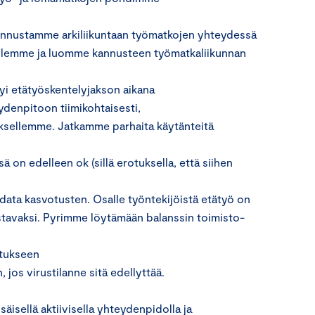
annustamme arkiliikuntaan työmatkojen yhteydessä
llemme ja luomme kannusteen työmatkaliikunnan
tyi etätyöskentelyjakson aikana
ydenpitoon tiimikohtaisesti,
ksellemme. Jatkamme parhaita käytänteitä
on edelleen ok (sillä erotuksella, että siihen
hdata kasvotusten. Osalle työntekijöistä etätyö on
stavaksi. Pyrimme löytämään balanssin toimisto-
stukseen
 jos virustilanne sitä edellyttää.
äisellä aktiivisella yhteydenpidolla ja