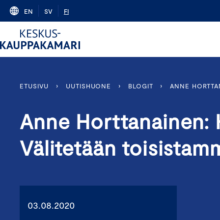
Skip
EN
SV
FI
to
content
ETUSIVU
›
UUTISHUONE
›
BLOGIT
›
ANNE HORTTAN
Anne Horttanainen: 
Välitetään toisistam
03.08.2020