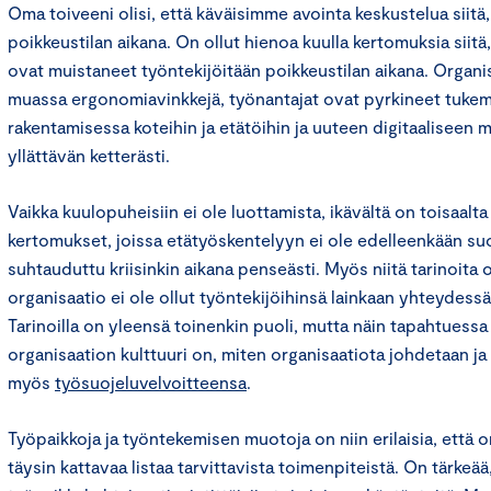
Oma toiveeni olisi, että käväisimme avointa keskustelua siit
poikkeustilan aikana. On ollut hienoa kuulla kertomuksia siit
ovat muistaneet työntekijöitään poikkeustilan aikana. Organi
muassa ergonomiavinkkejä, työnantajat ovat pyrkineet tuke
rakentamisessa koteihin ja etätöihin ja uuteen digitaaliseen ma
yllättävän ketterästi.
Vaikka kuulopuheisiin ei ole luottamista, ikävältä on toisaalt
kertomukset, joissa etätyöskentelyyn ei ole edelleenkään suos
suhtauduttu kriisinkin aikana penseästi. Myös niitä tarinoita 
organisaatio ei ole ollut työntekijöihinsä lainkaan yhteydessä
Tarinoilla on yleensä toinenkin puoli, mutta näin tapahtuessa
organisaation kulttuuri on, miten organisaatiota johdetaan j
myös
työsuojeluvelvoitteensa
.
Työpaikkoja ja työntekemisen muotoja on niin erilaisia, että
täysin kattavaa listaa tarvittavista toimenpiteistä. On tärkeää