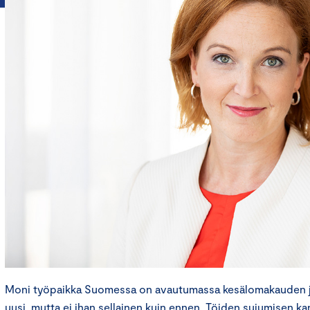
Moni työpaikka Suomessa on avautumassa kesälomakauden jäl
uusi, mutta ei ihan sellainen kuin ennen. Töiden sujumisen kan