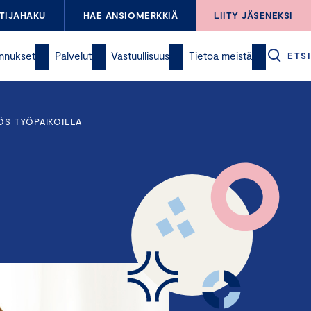
TIJAHAKU
HAE ANSIOMERKKIÄ
LIITY JÄSENEKSI
nnukset
Palvelut
Vastuullisuus
Tietoa meistä
ETSI
ÖS TYÖPAIKOILLA