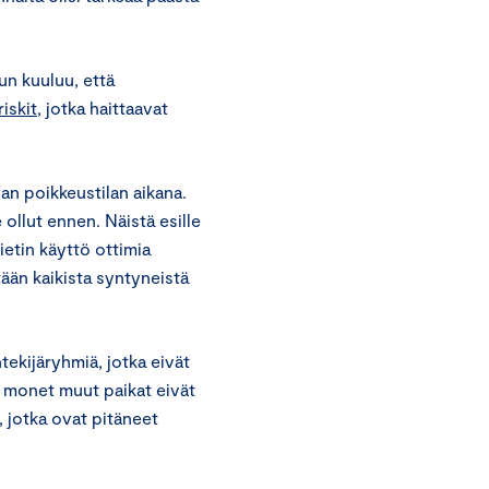
un kuuluu, että
riskit
, jotka haittaavat
an poikkeustilan aikana.
e ollut ennen. Näistä esille
ietin käyttö ottimia
ään kaikista syntyneistä
tekijäryhmiä, jotka eivät
ja monet muut paikat eivät
, jotka ovat pitäneet