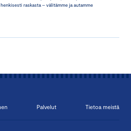
ut henkisesti raskasta – välitämme ja autamme
nen
Palvelut
Tietoa meistä