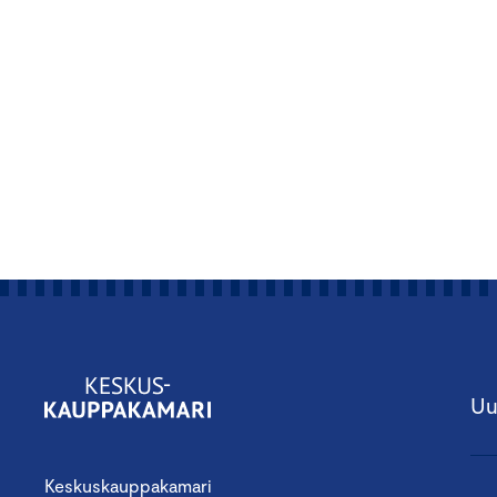
Uu
Keskuskauppakamari