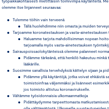
työpaikkakohtaisesti mietittäisiin toimivimpa käytänteitä. 
olemme itse linjanneet seuraavaa:
Tulemme töihin vain terveenä
Tällä huolehdimme niin omasta ja muiden tervey
Tarjoamme koronatestauksen ja vasta-ainetestauksen
Haluamme tarjota mahdollisimman nopean hoitoo
tarjoamalla myös vasta-ainetestauksen työnteki
Sairauspoissaolokytänteissä olemme palanneet normaal
Pidämme tärkeänä, että henkilö hakeutuu minkä 
lääkärille.
Suosimme sanallisia tervehdyksiä kättelyn sijaan ja pid
Pidämme yllä käytäntöjä, jotka voivat ehkäistä 
toimistoinfraa väljemmäksi ja lisänneet esimerki
jos toimisto altistuu koronavirukselle.
Vältämme työsidonnaisia ulkomaanmatkoja
Pidättäydymme tarpeettomasta matkustamisesta 
olla välttämätöntä. Ulkomaille suuntautuneiden