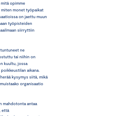
ä, mitä opimme
ä, miten monet työpaikat
saatioissa on jaettu muun
maan työpisteiden
ailmaan siirryttiin
a tuntuneet ne
tuttu tai niihin on
on kuultu, jossa
 poikkeustilan aikana.
 herää kysymys siitä, mikä
a muistaako organisaatio
 on mahdotonta antaa
, että