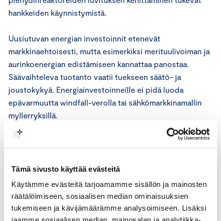
hankkeiden käynnistymistä.
Uusiutuvan energian investoinnit etenevät
markkinaehtoisesti, mutta esimerkiksi merituulivoiman ja
aurinkoenergian edistämiseen kannattaa panostaa.
Säävaihteleva tuotanto vaatii tuekseen säätö- ja
joustokykyä. Energiainvestoinneille ei pidä luoda
epävarmuutta windfall-verolla tai sähkömarkkinamallin
myllerryksillä.
Kotimaan toimien ohella hallitusohjelmaan kannattaa
nostaa puhtaiden teknologioiden vienti. Suomalaisen
osaamisen avulla voidaan saavuttaa kokoamme
Tämä sivusto käyttää evästeitä
suuremmat päästövähennykset maailmalla ja tuoda
Käytämme evästeitä tarjoamamme sisällön ja mainosten
Suomeen vientituloja ja työpaikkoja. Vahva poliittinen
räätälöimiseen, sosiaalisen median ominaisuuksien
tavoite ohjaa ja jäsentää tekemistä.
tukemiseen ja kävijämäärämme analysoimiseen. Lisäksi
Hiilineutraaliustavoitteen rinnalle on nostettava tavoite
jaamme sosiaalisen median, mainosalan ja analytiikka-