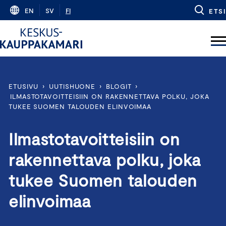
Skip
EN
SV
FI
ETSI
to
content
ETUSIVU
›
UUTISHUONE
›
BLOGIT
›
ILMASTOTAVOITTEISIIN ON RAKENNETTAVA POLKU, JOKA
TUKEE SUOMEN TALOUDEN ELINVOIMAA
Ilmastotavoitteisiin on
rakennettava polku, joka
tukee Suomen talouden
elinvoimaa