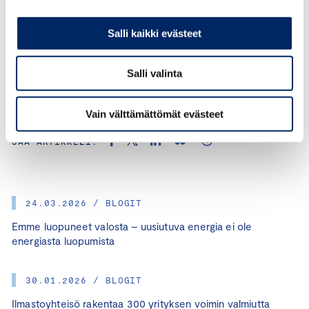
Kirjoitus on julkaistu aiemmin
Lapin Kansassa
, Kainuun
Sanomissa 24.4. ja sanomalehti Länsi-Suomessa
24.4.
Salli kaikki evästeet
Salli valinta
KATEGORIAT:
ILMASTO, KILPAILUKYKY, POLITIIKKA
Vain välttämättömät evästeet
JAA ARTIKKELI:
24.03.2026 / BLOGIT
Emme luopuneet valosta – uusiutuva energia ei ole
energiasta luopumista
30.01.2026 / BLOGIT
Ilmastoyhteisö rakentaa 300 yrityksen voimin valmiutta