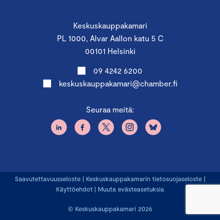
Keskuskauppakamari
PL 1000, Alvar Aallon katu 5 C
00101 Helsinki
09 4242 6200
keskuskauppakamari@chamber.fi
Seuraa meitä:
Saavutettavuusseloste
|
Keskuskauppakamarin tietosuojaseloste
|
Käyttöehdot
|
Muuta evästeasetuksia
© Keskuskauppakamari 2026