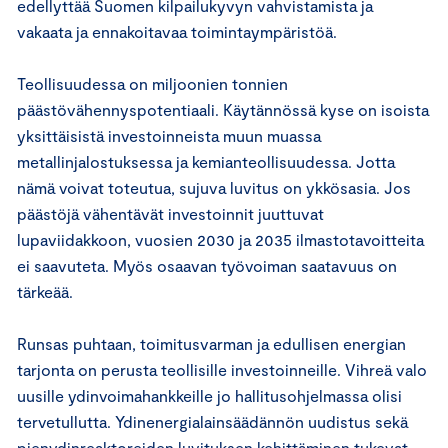
edellyttää Suomen kilpailukyvyn vahvistamista ja
vakaata ja ennakoitavaa toimintaympäristöä.
Teollisuudessa on miljoonien tonnien
päästövähennyspotentiaali. Käytännössä kyse on isoista
yksittäisistä investoinneista muun muassa
metallinjalostuksessa ja kemianteollisuudessa. Jotta
nämä voivat toteutua, sujuva luvitus on ykkösasia. Jos
päästöjä vähentävät investoinnit juuttuvat
lupaviidakkoon, vuosien 2030 ja 2035 ilmastotavoitteita
ei saavuteta. Myös osaavan työvoiman saatavuus on
tärkeää.
Runsas puhtaan, toimitusvarman ja edullisen energian
tarjonta on perusta teollisille investoinneille. Vihreä valo
uusille ydinvoimahankkeille jo hallitusohjelmassa olisi
tervetullutta. Ydinenergialainsäädännön uudistus sekä
pienydinreaktoreiden luvituksen kehittäminen tukevat