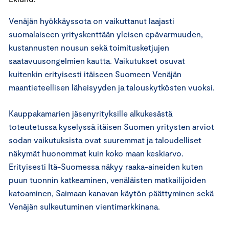
Venäjän hyökkäyssota on vaikuttanut laajasti
suomalaiseen yrityskenttään yleisen epävarmuuden,
kustannusten nousun sekä toimitusketjujen
saatavuusongelmien kautta. Vaikutukset osuvat
kuitenkin erityisesti itäiseen Suomeen Venäjän
maantieteellisen läheisyyden ja talouskytkösten vuoksi.
Kauppakamarien jäsenyrityksille alkukesästä
toteutetussa kyselyssä itäisen Suomen yritysten arviot
sodan vaikutuksista ovat suuremmat ja taloudelliset
näkymät huonommat kuin koko maan keskiarvo.
Erityisesti Itä-Suomessa näkyy raaka-aineiden kuten
puun tuonnin katkeaminen, venäläisten matkailijoiden
katoaminen, Saimaan kanavan käytön päättyminen sekä
Venäjän sulkeutuminen vientimarkkinana.