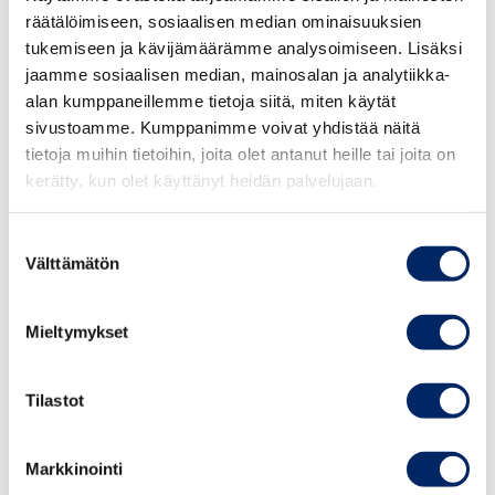
siksi luovuttava kokonaan. Vastauksena sodan
räätälöimiseen, sosiaalisen median ominaisuuksien
vaikutuksiin saatavuusharkinnan purkaminen voitaisiin
tukemiseen ja kävijämäärämme analysoimiseen. Lisäksi
jaamme sosiaalisen median, mainosalan ja analytiikka-
aloittaa itäisestä Suomesta.
alan kumppaneillemme tietoja siitä, miten käytät
sivustoamme. Kumppanimme voivat yhdistää näitä
2. Tuulivoiman ja puolustusvoimien tutkavalvonnan
tietoja muihin tietoihin, joita olet antanut heille tai joita on
parempi yhteensovittaminen voisi käynnistää satojen
kerätty, kun olet käyttänyt heidän palvelujaan.
miljoonien eurojen tuulivoimainvestoinnit Itä-Suomessa.
Se turvaisi teollisuuden sähkönsaantia, tasaisi
Suostumuksen
energiajärjestelmän säävarmuutta, vahvistaisi alueen
Välttämätön
valinta
kuntataloutta ja loisi pohjaa vetytaloudelle itäisessä
Suomessa.
Mieltymykset
3. Kolmas toimenpide on vientiä tukevat
logistiikkainvestoinnit Itä-Suomessa. Saimaan kanavan
Tilastot
käytön päättyminen tarkoittaa, että noin 50 000
rekkakuormallista raaka-aineita ja vientituotteita on
Markkinointi
kuljetettava muita reittejä pitkin. Tämä lisää