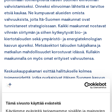
vahvistamiseksi. Onneksi elinvoiman lähteitä ei tarvitse
etsiä kaukaa. Ne kumpuavat alueiden omista
vahvuuksista, joita Itä-Suomen maakunnat ovat
tunnistaneet strategioissaan. Kaikki maakunnat nostavat
vihreän siirtymän ja siihen kytkeytyvät bio- ja
kiertotalouden sekä ympäristö- ja energiateknologian
kasvun ajureiksi. Metsäsektori talouden tukijalkana ja
matkailun mahdollisuudet korostuvat idässä. Kullakin
maakunnalla on myös omat erityiset vahvuutensa.
Keskuskauppakamari esittää hallitukselle kolmea
toimenpidettä, jotka purkaisivat itäisen Suomen kasvun
esteitä ja olisivat merkittäviä koko Suomen kannalta.
1. Osaavan työvoiman saatavuus on pullonkaula yritysten
kasvulle koko maassa. Keskuskauppakamarin mielestä
Tämä sivusto käyttää evästeitä
työperäisen maahanmuuton saatavuusharkinnasta on
Käytämme evästeitä tarjoamamme sisällön ja mainosten