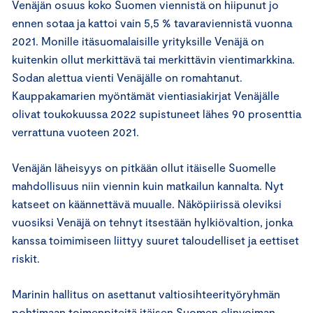
Venäjän osuus koko Suomen viennistä on hiipunut jo
ennen sotaa ja kattoi vain 5,5 % tavaraviennistä vuonna
2021. Monille itäsuomalaisille yrityksille Venäjä on
kuitenkin ollut merkittävä tai merkittävin vientimarkkina.
Sodan alettua vienti Venäjälle on romahtanut.
Kauppakamarien myöntämät vientiasiakirjat Venäjälle
olivat toukokuussa 2022 supistuneet lähes 90 prosenttia
verrattuna vuoteen 2021.
Venäjän läheisyys on pitkään ollut itäiselle Suomelle
mahdollisuus niin viennin kuin matkailun kannalta. Nyt
katseet on käännettävä muualle. Näköpiirissä oleviksi
vuosiksi Venäjä on tehnyt itsestään hylkiövaltion, jonka
kanssa toimimiseen liittyy suuret taloudelliset ja eettiset
riskit.
Marinin hallitus on asettanut valtiosihteerityöryhmän
pohtimaan toimenpiteitä itäisen Suomen elinvoiman