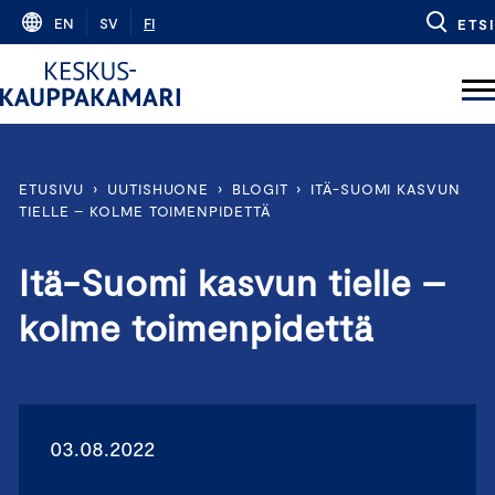
Skip
EN
SV
FI
ETSI
to
content
ETUSIVU
›
UUTISHUONE
›
BLOGIT
›
ITÄ-SUOMI KASVUN
TIELLE – KOLME TOIMENPIDETTÄ
Itä-Suomi kasvun tielle –
kolme toimenpidettä
03.08.2022