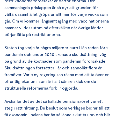
restriktionerna förorsakar är därför enorma. Den
sammanlagda prislappen är så dyr att grunden för
välfärdssamhället gröps ur allt mer för varje vecka som
går. Om vi kommer långsamt igång med vaccinationerna
hamnar vi dessutom på efterkälken när övriga länder
börjar lätta på restriktionerna.
Staten tog varje år några miljarder euro i lån redan före
pandemin och under 2020 skenade skuldsättning iväg
på grund av de kostnader som pandemin förorsakade.
Skuldsättningen fortsätter i år och sannolikt flera år
framöver. Varje ny regering kan räkna med att ta över en
offentlig ekonomi som är i allt sämre skick om de
strukturella reformerna förblir ogjorda.
Avskaffandet av det så kallade pensionsröret var ett
steg i rätt riktning. De beslut som verkligen bidrar till att
få ekonomin i balans har än så länge skjutits upp och blir