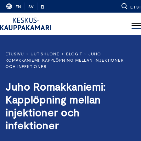
Skip
EN
SV
FI
ETSI
to
content
ETUSIVU
›
UUTISHUONE
›
BLOGIT
›
JUHO
ROMAKKANIEMI: KAPPLÖPNING MELLAN INJEKTIONER
OCH INFEKTIONER
Juho Romakkaniemi:
Kapplöpning mellan
injektioner och
infektioner