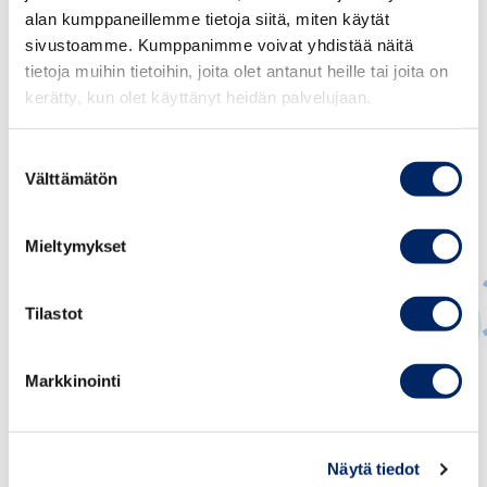
alan kumppaneillemme tietoja siitä, miten käytät
sivustoamme. Kumppanimme voivat yhdistää näitä
tietoja muihin tietoihin, joita olet antanut heille tai joita on
kerätty, kun olet käyttänyt heidän palvelujaan.
Suostumuksen
Välttämätön
valinta
Mieltymykset
Tilastot
Juho Romakkaniemi
Markkinointi
TOIMITUSJOHTAJA
juho.romakkaniemi@chamber.fi
Näytä tiedot