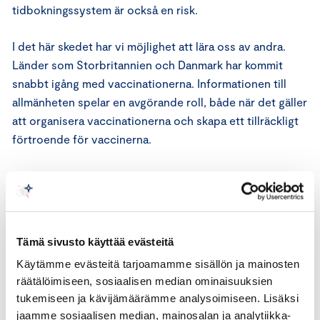
tidbokningssystem är också en risk.
I det här skedet har vi möjlighet att lära oss av andra.
Länder som Storbritannien och Danmark har kommit
snabbt igång med vaccinationerna. Informationen till
allmänheten spelar en avgörande roll, både när det gäller
att organisera vaccinationerna och skapa ett tillräckligt
förtroende för vaccinerna.
Vi behöver se till att injektionerna vinner över
infektionerna. Vaccinationerna måste genomföras
snabbare än viruset hinner sprida sig. En krävande men
realistisk målsättning är att vaccinationerna genomförs
Tämä sivusto käyttää evästeitä
så effektivt att Finland har uppnått en flockimmunitet
Käytämme evästeitä tarjoamamme sisällön ja mainosten
före midsommar. Lyckas vi med det kan vi ge ett gott
räätälöimiseen, sosiaalisen median ominaisuuksien
vitsord åt pandemihanteringen i sin helhet.
tukemiseen ja kävijämäärämme analysoimiseen. Lisäksi
jaamme sosiaalisen median, mainosalan ja analytiikka-