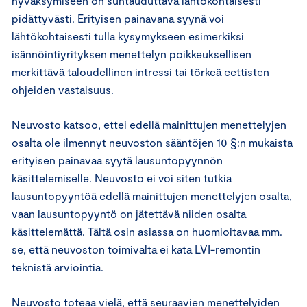
hyväksymiseen on suhtauduttava lähtökohtaisesti
pidättyvästi. Erityisen painavana syynä voi
lähtökohtaisesti tulla kysymykseen esimerkiksi
isännöintiyrityksen menettelyn poikkeuksellisen
merkittävä taloudellinen intressi tai törkeä eettisten
ohjeiden vastaisuus.
Neuvosto katsoo, ettei edellä mainittujen menettelyjen
osalta ole ilmennyt neuvoston sääntöjen 10 §:n mukaista
erityisen painavaa syytä lausuntopyynnön
käsittelemiselle. Neuvosto ei voi siten tutkia
lausuntopyyntöä edellä mainittujen menettelyjen osalta,
vaan lausuntopyyntö on jätettävä niiden osalta
käsittelemättä. Tältä osin asiassa on huomioitavaa mm.
se, että neuvoston toimivalta ei kata LVI-remontin
teknistä arviointia.
Neuvosto toteaa vielä, että seuraavien menettelyiden