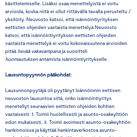
käsittelemiselle. Lisäksi osaa menettelyistä ei voitu
arvioida, koska niitä ei ollut riittävällä tavalla perusteltu /
yksilöity. Neuvosto katsoi, että isännöintiyrityksen
eettisten ohjeiden vastaista menettelyä Neuvosto
katsoi, että isännöintiyrityksen eettisten ohjeiden
vastaista menettelyä ei voitu kokonaisuutena arvioiden
pitää
lievää vakavampana
ja suositteli
huomautuksen
antamista isännöintiyritykselle.
Lausuntopyynnön pääkohdat:
Lausunnonpyytäjä oli pyytänyt Isännöinnin eettisen
neuvoston lausuntoa siitä, onko isännöintiyritys
menetellyt seuraavien eettisten ohjeiden kohtien
vastaisesti: 1. Toimii huolellisesti ja asunto-osakeyhtiön
edun mukaisesti, 3. Toimii avoimesti asunto-osakeyhtiön
hankinnoissa ja käyttää hankintaverkostoa asunto-