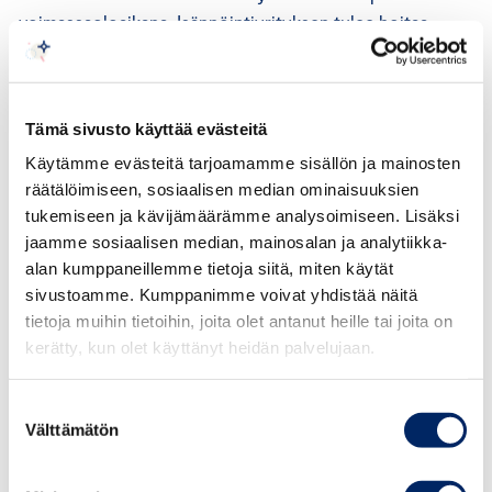
voimassaoloaikana. Isännöintiyrityksen tulee hoitaa
asunto-osakeyhtiön asiat huolellisesti ja pitää asunto-
osakeyhtiölle antamansa lupaukset.
Tämä sivusto käyttää evästeitä
Isännöinnin eettisten ohjeiden 9. kohdan mukaan
ammattitaitonsa ylläpitämisestä ja kehittämisestä
Käytämme evästeitä tarjoamamme sisällön ja mainosten
räätälöimiseen, sosiaalisen median ominaisuuksien
huolehtimisella
tarkoitetaan muun muassa sitä, että
tukemiseen ja kävijämäärämme analysoimiseen. Lisäksi
isännöitsijä ylläpitää osaamistaan kiinteistötoimialan
jaamme sosiaalisen median, mainosalan ja analytiikka-
lainsäädännöstä ja normeista sekä jakaa saamaansa
alan kumppaneillemme tietoja siitä, miten käytät
tietoa yrityksessä.
sivustoamme. Kumppanimme voivat yhdistää näitä
tietoja muihin tietoihin, joita olet antanut heille tai joita on
Isännöinnin eettisten ohjeiden 11. kohdan mukaan
kerätty, kun olet käyttänyt heidän palvelujaan.
isännöintialan muiden toimijoiden kunnioittamisella ja
reilulla kilpailulla
tarkoitetaan muun muassa sitä, että
Suostumuksen
isännöintiyritys hoitaa isännöinnin vaihtotilanteet
Välttämätön
valinta
yhteistyössä ja ammattimaisesti, eikä aiheuta haittaa
kilpailijalle tai asunto-osakeyhtiölle sekä toimittaa