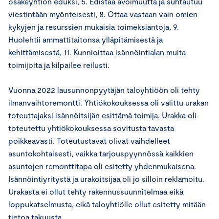
osakeyhtiön eduksi, 5. Edistää avoimuutta ja suhtautuu
viestintään myönteisesti, 8. Ottaa vastaan vain omien
kykyjen ja resurssien mukaisia toimeksiantoja, 9.
Huolehtii ammattitaitonsa ylläpitämisestä ja
kehittämisestä, 11. Kunnioittaa isännöintialan muita
toimijoita ja kilpailee reilusti.
Vuonna 2022 lausunnonpyytäjän taloyhtiöön oli tehty
ilmanvaihtoremontti. Yhtiökokouksessa oli valittu urakan
toteuttajaksi isännöitsijän esittämä toimija. Urakka oli
toteutettu yhtiökokouksessa sovitusta tavasta
poikkeavasti. Toteutustavat olivat vaihdelleet
asuntokohtaisesti, vaikka tarjouspyynnössä kaikkien
asuntojen remonttitapa oli esitetty yhdenmukaisena.
Isännöintiyritystä ja urakoitsijaa oli jo silloin reklamoitu.
Urakasta ei ollut tehty rakennussuunnitelmaa eikä
loppukatselmusta, eikä taloyhtiölle ollut esitetty mitään
tietoa takuusta.