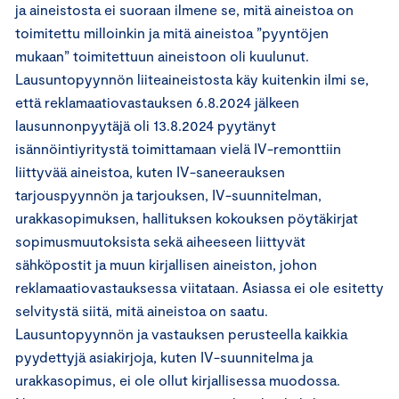
ja aineistosta ei suoraan ilmene se, mitä aineistoa on
toimitettu milloinkin ja mitä aineistoa ”pyyntöjen
mukaan” toimitettuun aineistoon oli kuulunut.
Lausuntopyynnön liiteaineistosta käy kuitenkin ilmi se,
että reklamaatiovastauksen 6.8.2024 jälkeen
lausunnonpyytäjä oli 13.8.2024 pyytänyt
isännöintiyritystä toimittamaan vielä IV-remonttiin
liittyvää aineistoa, kuten IV-saneerauksen
tarjouspyynnön ja tarjouksen, IV-suunnitelman,
urakkasopimuksen, hallituksen kokouksen pöytäkirjat
sopimusmuutoksista sekä aiheeseen liittyvät
sähköpostit ja muun kirjallisen aineiston, johon
reklamaatiovastauksessa viitataan. Asiassa ei ole esitetty
selvitystä siitä, mitä aineistoa on saatu.
Lausuntopyynnön ja vastauksen perusteella kaikkia
pyydettyjä asiakirjoja, kuten IV-suunnitelma ja
urakkasopimus, ei ole ollut kirjallisessa muodossa.