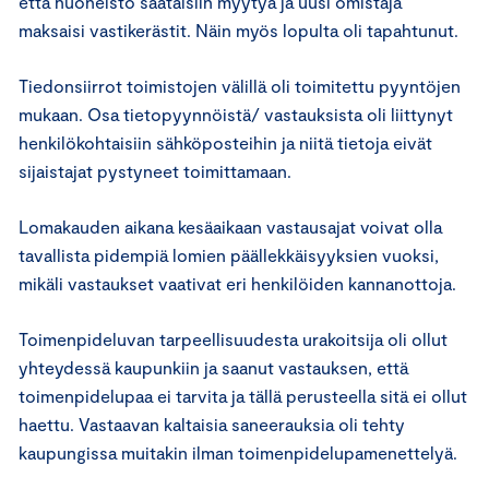
että huoneisto saataisiin myytyä ja uusi omistaja
maksaisi vastikerästit. Näin myös lopulta oli tapahtunut.
Tiedonsiirrot toimistojen välillä oli toimitettu pyyntöjen
mukaan. Osa tietopyynnöistä/ vastauksista oli liittynyt
henkilökohtaisiin sähköposteihin ja niitä tietoja eivät
sijaistajat pystyneet toimittamaan.
Lomakauden aikana kesäaikaan vastausajat voivat olla
tavallista pidempiä lomien päällekkäisyyksien vuoksi,
mikäli vastaukset vaativat eri henkilöiden kannanottoja.
Toimenpideluvan tarpeellisuudesta urakoitsija oli ollut
yhteydessä kaupunkiin ja saanut vastauksen, että
toimenpidelupaa ei tarvita ja tällä perusteella sitä ei ollut
haettu. Vastaavan kaltaisia saneerauksia oli tehty
kaupungissa muitakin ilman toimenpidelupamenettelyä.