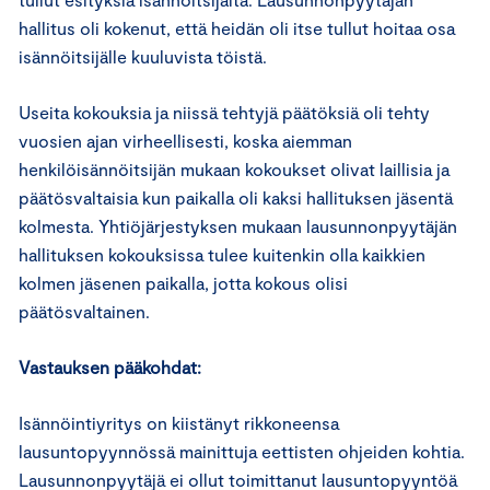
hallitus oli kokenut, että heidän oli itse tullut hoitaa osa
isännöitsijälle kuuluvista töistä.
Useita kokouksia ja niissä tehtyjä päätöksiä oli tehty
vuosien ajan virheellisesti, koska aiemman
henkilöisännöitsijän mukaan kokoukset olivat laillisia ja
päätösvaltaisia kun paikalla oli kaksi hallituksen jäsentä
kolmesta. Yhtiöjärjestyksen mukaan lausunnonpyytäjän
hallituksen kokouksissa tulee kuitenkin olla kaikkien
kolmen jäsenen paikalla, jotta kokous olisi
päätösvaltainen.
Vastauksen pääkohdat:
Isännöintiyritys on kiistänyt rikkoneensa
lausuntopyynnössä mainittuja eettisten ohjeiden kohtia.
Lausunnonpyytäjä ei ollut toimittanut lausuntopyyntöä