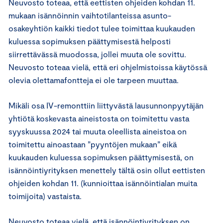
Neuvosto toteaa, että eettisten ohjeiden kohdan 11.
mukaan isännöinnin vaihtotilanteissa asunto-
osakeyhtiön kaikki tiedot tulee toimittaa kuukauden
kuluessa sopimuksen päättymisestä helposti
siirrettävässä muodossa, jollei muuta ole sovittu.
Neuvosto toteaa vielä, että eri ohjelmistoissa käytössä
olevia olettamafontteja ei ole tarpeen muuttaa.
Mikäli osa IV-remonttiin liittyvästä lausunnonpyytäjän
yhtiötä koskevasta aineistosta on toimitettu vasta
syyskuussa 2024 tai muuta oleellista aineistoa on
toimitettu ainoastaan ”pyyntöjen mukaan” eikä
kuukauden kuluessa sopimuksen päättymisestä, on
isännöintiyrityksen menettely tältä osin ollut eettisten
ohjeiden kohdan 11. (kunnioittaa isännöintialan muita
toimijoita) vastaista.
Neuvosto toteaa vielä, että isännöintiyrityksen on