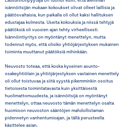
isännöitsijän mukaan kokoukset olivat olleet laillisia ja
päätösvaltaisia, kun paikalla oli ollut kaksi hallituksen
edustajaa kolmesta. Useita kokouksia ja niissä tehtyjä
päätöksiä oli vuosien ajan tehty virheellisesti.
Isännöintiyritys on myöntänyt menettelyn, mutta
todennut myös, että olisiko yhtiöjärjestyksen mukainen
toiminta muuttanut päätöksiä mihinkään.
Neuvosto toteaa, että koska kyseinen asunto-
osakeyhtiölain ja yhtiöjärjestyksen vastainen menettely
oli ollut toistuvaa ja siitä syystä pikemminkin osoitus
tietoisesta toimintatavasta kuin yksittäisestä
huolimattomuudesta, ja isännöitsijä on myöntänyt
menettelyn, ottaa neuvosto tämän menettelyn osalta
huomioon neuvoston sääntöjen mahdollistaman
pidennetyn vanhentumisajan, ja tällä perusteella
käsittelee asian.