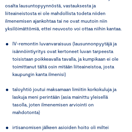
osalta lausuntopyynnöstä, vastauksesta ja
liiteaineistosta ei ole mahdollista todeta niiden
ilmenemisen ajankohtaa tai ne ovat muutoin niin
yksilöimättömiä, ettei neuvosto voi ottaa niihin kantaa.
IV-remontin luvanvaraisuus (lausunnonpyytäjä ja
isännöintiyritys ovat kertoneet luvan tarpeesta
toisistaan poikkeavalla tavalla, ja kumpikaan ei ole
toimittanut tältä osin mitään liiteaineistoa, josta
kaupungin kanta ilmenisi)
taloyhtiö joutui maksamaan limiitin korkokuluja ja
laskuja meni perintään (asia mainittu yleisellä
tasolla, joten ilmenemisen arviointi on
mahdotonta)
irtisanomisen jälkeen asioiden hoito oli miltei