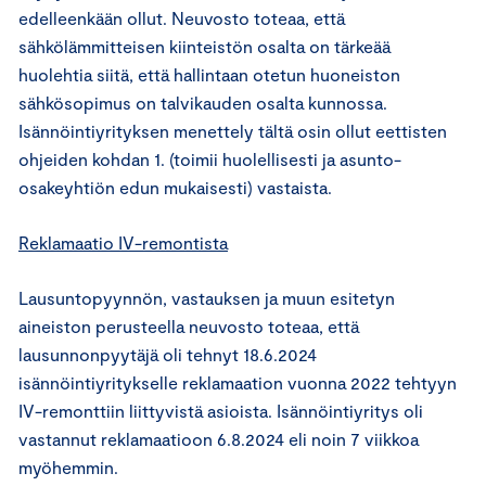
edelleenkään ollut. Neuvosto toteaa, että
sähkölämmitteisen kiinteistön osalta on tärkeää
huolehtia siitä, että hallintaan otetun huoneiston
sähkösopimus on talvikauden osalta kunnossa.
Isännöintiyrityksen menettely tältä osin ollut eettisten
ohjeiden kohdan 1. (toimii huolellisesti ja asunto-
osakeyhtiön edun mukaisesti) vastaista.
Reklamaatio IV-remontista
Lausuntopyynnön, vastauksen ja muun esitetyn
aineiston perusteella neuvosto toteaa, että
lausunnonpyytäjä oli tehnyt 18.6.2024
isännöintiyritykselle reklamaation vuonna 2022 tehtyyn
IV-remonttiin liittyvistä asioista. Isännöintiyritys oli
vastannut reklamaatioon 6.8.2024 eli noin 7 viikkoa
myöhemmin.