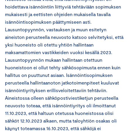
hoidettava isännöintiin liittyviä tehtäviään sopimuksen
mukaisesti ja eettisten ohjeiden mukaisella tavalla
isännöintisopimuksen päättymiseen asti.
Lausuntopyynnön, vastauksen ja muun esitetyn
aineiston perusteella neuvosto katsoo selvitetyksi, että
yksi huoneisto oli otettu yhtiön hallintaan
maksamattomien vastikkeiden vuoksi kesällä 2023.
Lausuntopyynnön mukaan hallintaan otettuun
huoneistoon ei ollut tehty sähkösopimusta ennen kuin
hallitus on puuttunut asiaan. Isännöintisopimuksen
perusteella hallintaanoton jatkotoimenpiteet kuuluvat
isännöintiyrityksen erillisveloitettaviin tehtäviin.
Aineistossa olleen sähköpostiviestiketjun perusteella
neuvosto toteaa, että isännöintiyritys oli ilmoittanut
11.10.2023, että haltuun otetussa huoneistossa olisi
sähköt 12.10.2023 alkaen, mutta taloyhtiön osakas oli
käynyt toteamassa 16.10.2023, että sähköjä ei