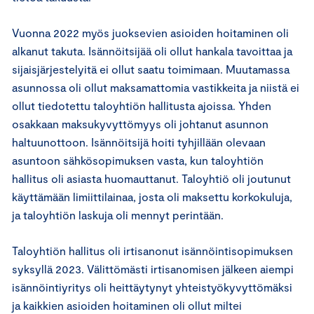
Vuonna 2022 myös juoksevien asioiden hoitaminen oli
alkanut takuta. Isännöitsijää oli ollut hankala tavoittaa ja
sijaisjärjestelyitä ei ollut saatu toimimaan. Muutamassa
asunnossa oli ollut maksamattomia vastikkeita ja niistä ei
ollut tiedotettu taloyhtiön hallitusta ajoissa. Yhden
osakkaan maksukyvyttömyys oli johtanut asunnon
haltuunottoon. Isännöitsijä hoiti tyhjillään olevaan
asuntoon sähkösopimuksen vasta, kun taloyhtiön
hallitus oli asiasta huomauttanut. Taloyhtiö oli joutunut
käyttämään limiittilainaa, josta oli maksettu korkokuluja,
ja taloyhtiön laskuja oli mennyt perintään.
Taloyhtiön hallitus oli irtisanonut isännöintisopimuksen
syksyllä 2023. Välittömästi irtisanomisen jälkeen aiempi
isännöintiyritys oli heittäytynyt yhteistyökyvyttömäksi
ja kaikkien asioiden hoitaminen oli ollut miltei