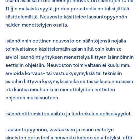
osalta asiassa ei ole ilmennyt neuvoston sääntöjen 10 tai
11 §:n mukaista syytä, joiden perusteella ne tulisi jättää
käsittelemättä. Neuvosto käsittelee lausuntopyynnön
näiden menettelyjen osalta.
Isännöinnin eettinen neuvosto on sääntöjensä nojalla
toimivaltainen käsittelemään asian siltä osin kuin se
arvioi isännöintiyrityksen menettelyä liittyen isännöinnin
eettisiin ohjeisiin. Neuvoston toimivaltaan ei kuulu mm.
arvioida korvaus- tai vastuukysymyksiä tai teknisiin
asioihin liittyviä kysymyksiä eikä se tässä lausunnossaan
ota kantaa muuhun kuin menettelyiden eettisten
ohjeiden mukaisuuteen.
Isännöintitoimiston vaihto ja tiedonkulun epäselvyydet
Lausuntopyynnön, vastauksen ja muun esitetyn
aineiston perusteella neuvosto katsoo selvitetyksi, että