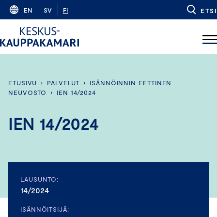
Skip
EN
SV
FI
ETSI
to
content
ETUSIVU
›
PALVELUT
›
ISÄNNÖINNIN EETTINEN
NEUVOSTO
›
IEN 14/2024
IEN 14/2024
LAUSUNTO:
14/2024
ISÄNNÖITSIJÄ: