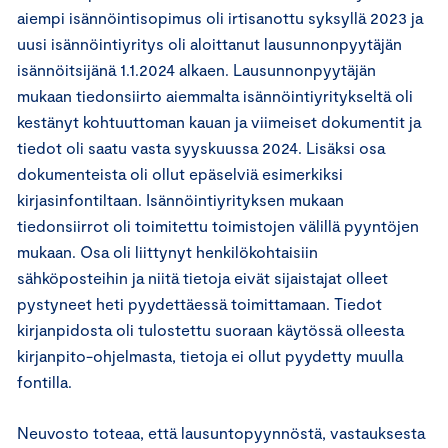
aiempi isännöintisopimus oli irtisanottu syksyllä 2023 ja
uusi isännöintiyritys oli aloittanut lausunnonpyytäjän
isännöitsijänä 1.1.2024 alkaen. Lausunnonpyytäjän
mukaan tiedonsiirto aiemmalta isännöintiyritykseltä oli
kestänyt kohtuuttoman kauan ja viimeiset dokumentit ja
tiedot oli saatu vasta syyskuussa 2024. Lisäksi osa
dokumenteista oli ollut epäselviä esimerkiksi
kirjasinfontiltaan. Isännöintiyrityksen mukaan
tiedonsiirrot oli toimitettu toimistojen välillä pyyntöjen
mukaan. Osa oli liittynyt henkilökohtaisiin
sähköposteihin ja niitä tietoja eivät sijaistajat olleet
pystyneet heti pyydettäessä toimittamaan. Tiedot
kirjanpidosta oli tulostettu suoraan käytössä olleesta
kirjanpito-ohjelmasta, tietoja ei ollut pyydetty muulla
fontilla.
Neuvosto toteaa, että lausuntopyynnöstä, vastauksesta