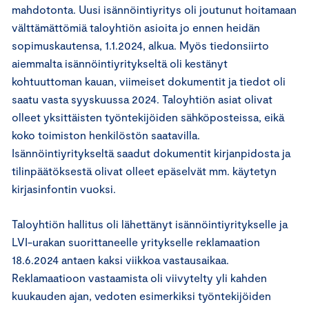
mahdotonta. Uusi isännöintiyritys oli joutunut hoitamaan
välttämättömiä taloyhtiön asioita jo ennen heidän
sopimuskautensa, 1.1.2024, alkua. Myös tiedonsiirto
aiemmalta isännöintiyritykseltä oli kestänyt
kohtuuttoman kauan, viimeiset dokumentit ja tiedot oli
saatu vasta syyskuussa 2024. Taloyhtiön asiat olivat
olleet yksittäisten työntekijöiden sähköposteissa, eikä
koko toimiston henkilöstön saatavilla.
Isännöintiyritykseltä saadut dokumentit kirjanpidosta ja
tilinpäätöksestä olivat olleet epäselvät mm. käytetyn
kirjasinfontin vuoksi.
Taloyhtiön hallitus oli lähettänyt isännöintiyritykselle ja
LVI-urakan suorittaneelle yritykselle reklamaation
18.6.2024 antaen kaksi viikkoa vastausaikaa.
Reklamaatioon vastaamista oli viivytelty yli kahden
kuukauden ajan, vedoten esimerkiksi työntekijöiden