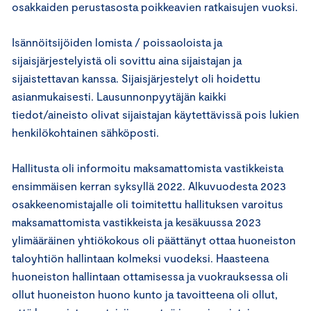
osakkaiden perustasosta poikkeavien ratkaisujen vuoksi.
Isännöitsijöiden lomista / poissaoloista ja
sijaisjärjestelyistä oli sovittu aina sijaistajan ja
sijaistettavan kanssa. Sijaisjärjestelyt oli hoidettu
asianmukaisesti. Lausunnonpyytäjän kaikki
tiedot/aineisto olivat sijaistajan käytettävissä pois lukien
henkilökohtainen sähköposti.
Hallitusta oli informoitu maksamattomista vastikkeista
ensimmäisen kerran syksyllä 2022. Alkuvuodesta 2023
osakkeenomistajalle oli toimitettu hallituksen varoitus
maksamattomista vastikkeista ja kesäkuussa 2023
ylimääräinen yhtiökokous oli päättänyt ottaa huoneiston
taloyhtiön hallintaan kolmeksi vuodeksi. Haasteena
huoneiston hallintaan ottamisessa ja vuokrauksessa oli
ollut huoneiston huono kunto ja tavoitteena oli ollut,