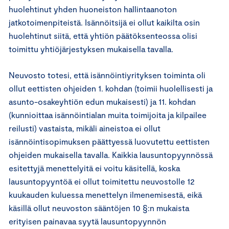
huolehtinut yhden huoneiston hallintaanoton
jatkotoimenpiteistä. Isännöitsijä ei ollut kaikilta osin
huolehtinut siitä, että yhtiön päätöksenteossa olisi
toimittu yhtiöjärjestyksen mukaisella tavalla.
Neuvosto totesi, että isännöintiyrityksen toiminta oli
ollut eettisten ohjeiden 1. kohdan (toimii huolellisesti ja
asunto-osakeyhtiön edun mukaisesti) ja 11. kohdan
(kunnioittaa isännöintialan muita toimijoita ja kilpailee
reilusti) vastaista, mikäli aineistoa ei ollut
isännöintisopimuksen päättyessä luovutettu eettisten
ohjeiden mukaisella tavalla. Kaikkia lausuntopyynnössä
esitettyjä menettelyitä ei voitu käsitellä, koska
lausuntopyyntöä ei ollut toimitettu neuvostolle 12
kuukauden kuluessa menettelyn ilmenemisestä, eikä
käsillä ollut neuvoston sääntöjen 10 §:n mukaista
erityisen painavaa syytä lausuntopyynnön