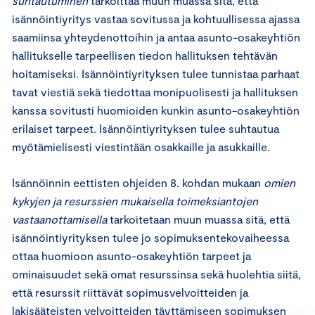
suhtautuminen
tarkoittaa muun muassa sitä, että
isännöintiyritys vastaa sovitussa ja kohtuullisessa ajassa
saamiinsa yhteydenottoihin ja antaa asunto-osakeyhtiön
hallitukselle tarpeellisen tiedon hallituksen tehtävän
hoitamiseksi. Isännöintiyrityksen tulee tunnistaa parhaat
tavat viestiä sekä tiedottaa monipuolisesti ja hallituksen
kanssa sovitusti huomioiden kunkin asunto-osakeyhtiön
erilaiset tarpeet. Isännöintiyrityksen tulee suhtautua
myötämielisesti viestintään osakkaille ja asukkaille.
Isännöinnin eettisten ohjeiden 8. kohdan mukaan
omien
kykyjen ja resurssien mukaisella toimeksiantojen
vastaanottamisella
tarkoitetaan muun muassa sitä, että
isännöintiyrityksen tulee jo sopimuksentekovaiheessa
ottaa huomioon asunto-osakeyhtiön tarpeet ja
ominaisuudet sekä omat resurssinsa sekä huolehtia siitä,
että resurssit riittävät sopimusvelvoitteiden ja
lakisääteisten velvoitteiden täyttämiseen sopimuksen