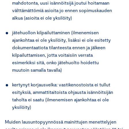
mahdotonta, uusi isännöitsijä joutui hoitamaan
välttämättömiä asioita jo ennen sopimuskauden
alkua (asioita ei ole yksilöity)
jätehuollon kilpailuttaminen (ilmenemisen
ajankohtaa ei ole yksilöity, lisäksi ei ole esitetty
dokumentaatiota tilanteesta ennen ja jälkeen
kilpailuttamisen, jotta voitaisiin verrata
esimerkiksi sitä, onko jätehuolto hoidettu
muutoin samalla tavalla)
kertynyt korjausvelka: vastikenostoista ei tullut
esityksiä, ammattitaitoista ohjausta isännöitsijän
taholta ei saatu (ilmenemisen ajankohtaa ei ole
yksilöity)
Muiden lausuntopyynnössä mainittujen menettelyjen