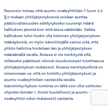
Neuvosto toteaa, että asunto-osakeyhtiölain 7 luvun 3.2
§:n mukaan yhtiöjärjestyksessä voidaan asettaa
päätösvaltaisuuden edellytykseksi suurempi määrä
hallituksen jäseniä kuin mitä laissa säädetään. Vaikka
hallituksen tulisi itsekin olla tietoinen yhtiöjärjestyksen
määräyksistä, on myös isännöitsijällä vastuu siitä, että
yhtiön hallintoa hoidetaan lain ja yhtiöjärjestyksen
määräämällä tavalla. Asiassa ei ole merkitystä sillä,
millaiseksi päätökset olisivat muodostuneet toimittaessa
yhtiöjärjestyksen mukaisesti. Asiassa merkityksellistä on
nimenomaan se, että on toimittu yhtiöjärjestyksen ja
asunto-osakeyhtiölain vastaisella tavalla.
Isännöintiyrityksen toiminta on tältä osin ollut eettisten
ohjeiden kohdan 1. (toimii huolellisesti ja asunto-
osakeyhtiön edun mukaisesti) vastaista.