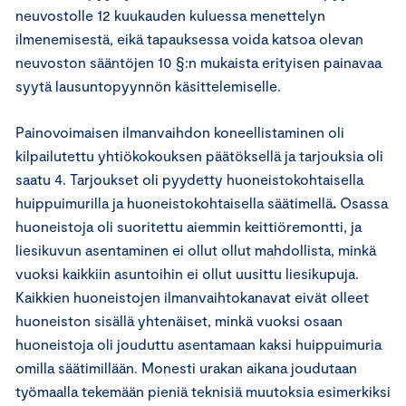
neuvostolle 12 kuukauden kuluessa menettelyn
ilmenemisestä, eikä tapauksessa voida katsoa olevan
neuvoston sääntöjen 10 §:n mukaista erityisen painavaa
syytä lausuntopyynnön käsittelemiselle.
Painovoimaisen ilmanvaihdon koneellistaminen oli
kilpailutettu yhtiökokouksen päätöksellä ja tarjouksia oli
saatu 4. Tarjoukset oli pyydetty huoneistokohtaisella
huippuimurilla ja huoneistokohtaisella säätimellä
.
Osassa
huoneistoja oli suoritettu aiemmin keittiöremontti, ja
liesikuvun asentaminen ei ollut ollut mahdollista, minkä
vuoksi kaikkiin asuntoihin ei ollut uusittu liesikupuja.
Kaikkien huoneistojen ilmanvaihtokanavat eivät olleet
huoneiston sisällä yhtenäiset, minkä vuoksi osaan
huoneistoja oli jouduttu asentamaan kaksi huippuimuria
omilla säätimillään. Monesti urakan aikana joudutaan
työmaalla tekemään pieniä teknisiä muutoksia esimerkiksi