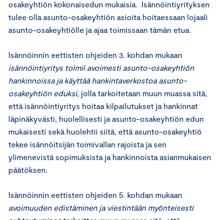
osakeyhtiön kokonaisedun mukaisia. Isännöintiyrityksen
tulee olla asunto-osakeyhtiön asioita hoitaessaan lojaali
asunto-osakeyhtiölle ja ajaa toimissaan tämän etua.
Isännöinnin eettisten ohjeiden 3. kohdan mukaan
isännöintiyritys toimii avoimesti asunto-osakeyhtiön
hankinnoissa ja käyttää hankintaverkostoa asunto-
osakeyhtiön eduksi
, jolla tarkoitetaan muun muassa sitä,
että isännöintiyritys hoitaa kilpailutukset ja hankinnat
läpinäkyvästi, huolellisesti ja asunto-osakeyhtiön edun
mukaisesti sekä huolehtii siitä, että asunto-osakeyhtiö
tekee isännöitsijän toimivallan rajoista ja sen
ylimenevistä sopimuksista ja hankinnoista asianmukaisen
päätöksen.
Isännöinnin eettisten ohjeiden 5. kohdan mukaan
avoimuuden edistäminen ja viestintään myönteisesti