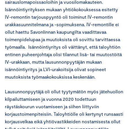
sairauslomapoissaoloihin ja vuosilomakauteen.
Isännöintiyrityksen mukaan yhtiökokouksessa esitetty
IV-remontin tarjouspyyntö oli toiminut IV-remontin
urakkasuunnitelmana ja -sopimuksena. IV-remontille ei
ollut haettu Savonlinnan kaupungilta vaadittavaa
toimenpidelupaa ja muutoksista oli sovittu tarvittaessa
työmaalla.
Isännöintiyritys oli väittänyt, että taloyhtiön
entinen puheenjohtaja olisi tilannut lisä- tai muutostöitä
IV-urakkaan, mutta lausunnonpyytäjän mukaan
isännöintiyritys ja LVI-urakoitsija olivat sopineet
muutoksista työmaakokouksissa keskenään.
Lausunnonpyytäjä oli ollut tyytymätön myös jätehuollon
kilpailuttamiseen ja vuonna 2020 todettuun
räystäskourun vuotamiseen ja siihen liittyviin
korjaustoimenpiteisiin. Taloyhtiölle oli kertynyt runsaasti
korjausvelkaa eikä yhtiövastikkeiden nostamisesta ollut
tullut esityksiä isännöitsijältä. Lausunnonpyytäjän