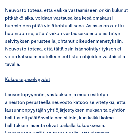
Neuvosto toteaa, että vaikka vastaamiseen onkin kulunut
pitkähkö aika, voidaan vastausaikaa kesälomakausi
huomioiden pitää vielä kohtuullisena. Asiassa on otettu
huomioon se, että 7 viikon vastausaika ei ole esitetyn
selvityksen perusteella johtanut oikeudenmenetyksiin.
Neuvosto toteaa, että tältä osin isännöintiyrityksen ei
voida katsoa menetelleen eettisten ohjeiden vastaisella
tavalla.
Kokousepäselvyydet
Lausuntopyynnön, vastauksen ja muun esitetyn
aineiston perusteella neuvosto katsoo selvitetyksi, että
lausunnonpyytäjän yhtiöjärjestyksen mukaan taloyhtiön
hallitus oli päätösvaltainen silloin, kun kaikki kolme
hallituksen jäsentä olivat paikalla kokouksessa.
Lausunnonpyytäjä on tuonut esiin, että aiemman