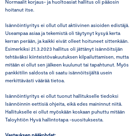
Normaalit korjaus- ja huoltoasiat hallitus oli pääosin
hoitanut itse.
Isännöintiyritys ei ollut ollut aktiivinen asioiden edistäjä.
Useampaa asiaa ja tekemistä oli täytynyt kysyä kerta
kerran perään, ja kaikki eivät olleet hoituneet sittenkään.
Esimerkiksi 21.3.2023 hallitus oli jättänyt isännöitsijän
tehtäväksi kiinteistövakuutuksen kilpailuttamisen, mutta
mitään ei ollut sen jälkeen kuulunut tai tapahtunut. Myös
pankkitilin saldosta oli saatu isännöitsijältä usein
merkittävästi väärää tietoa.
Isännöintiyritys ei ollut tuonut hallitukselle tiedoksi
Isännöinnin eettisiä ohjeita, eikä edes maininnut niitä.
Hallitukselle ei ollut myöskään koskaan puhuttu mitään
Taloyhtiön Hyvä hallintotapa -suosituksesta.
Vastauksen pääkohdat: