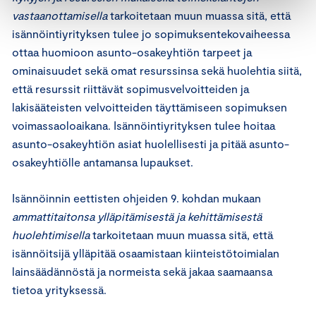
vastaanottamisella
tarkoitetaan muun muassa sitä, että
isännöintiyrityksen tulee jo sopimuksentekovaiheessa
ottaa huomioon asunto-osakeyhtiön tarpeet ja
ominaisuudet sekä omat resurssinsa sekä huolehtia siitä,
että resurssit riittävät sopimusvelvoitteiden ja
lakisääteisten velvoitteiden täyttämiseen sopimuksen
voimassaoloaikana. Isännöintiyrityksen tulee hoitaa
asunto-osakeyhtiön asiat huolellisesti ja pitää asunto-
osakeyhtiölle antamansa lupaukset.
Isännöinnin eettisten ohjeiden 9. kohdan mukaan
ammattitaitonsa ylläpitämisestä ja kehittämisestä
huolehtimisella
tarkoitetaan muun muassa sitä, että
isännöitsijä ylläpitää osaamistaan kiinteistötoimialan
lainsäädännöstä ja normeista sekä jakaa saamaansa
tietoa yrityksessä.