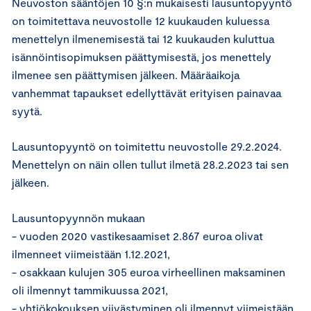
Neuvoston sääntöjen 10 §:n mukaisesti lausuntopyyntö
on toimitettava neuvostolle 12 kuukauden kuluessa
menettelyn ilmenemisestä tai 12 kuukauden kuluttua
isännöintisopimuksen päättymisestä, jos menettely
ilmenee sen päättymisen jälkeen. Määräaikoja
vanhemmat tapaukset edellyttävät erityisen painavaa
syytä.
Lausuntopyyntö on toimitettu neuvostolle 29.2.2024.
Menettelyn on näin ollen tullut ilmetä 28.2.2023 tai sen
jälkeen.
Lausuntopyynnön mukaan
- vuoden 2020 vastikesaamiset 2.867 euroa olivat
ilmenneet viimeistään 1.12.2021,
- osakkaan kulujen 305 euroa virheellinen maksaminen
oli ilmennyt tammikuussa 2021,
- yhtiökokouksen viivästyminen oli ilmennyt viimeistään