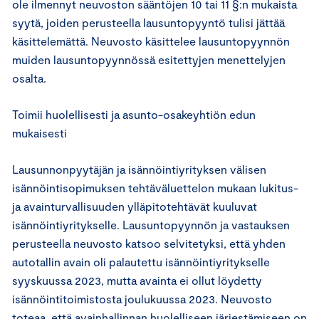
ole ilmennyt neuvoston sääntöjen 10 tai 11 §:n mukaista
syytä, joiden perusteella lausuntopyyntö tulisi jättää
käsittelemättä. Neuvosto käsittelee lausuntopyynnön
muiden lausuntopyynnössä esitettyjen menettelyjen
osalta.
Toimii huolellisesti ja asunto-osakeyhtiön edun
mukaisesti
Lausunnonpyytäjän ja isännöintiyrityksen välisen
isännöintisopimuksen tehtäväluettelon mukaan lukitus-
ja avainturvallisuuden ylläpitotehtävät kuuluvat
isännöintiyritykselle. Lausuntopyynnön ja vastauksen
perusteella neuvosto katsoo selvitetyksi, että yhden
autotallin avain oli palautettu isännöintiyritykselle
syyskuussa 2023, mutta avainta ei ollut löydetty
isännöintitoimistosta joulukuussa 2023. Neuvosto
toteaa, että avainhallinnan huolelliseen järjestämiseen on