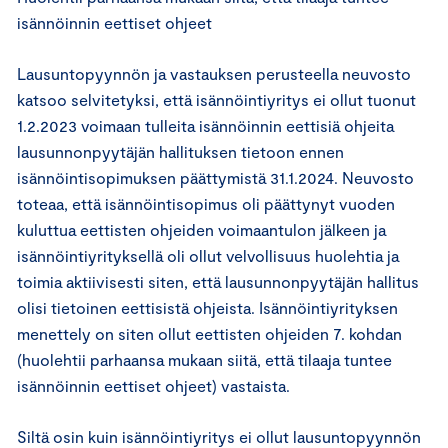
isännöinnin eettiset ohjeet
Lausuntopyynnön ja vastauksen perusteella neuvosto
katsoo selvitetyksi, että isännöintiyritys ei ollut tuonut
1.2.2023 voimaan tulleita isännöinnin eettisiä ohjeita
lausunnonpyytäjän hallituksen tietoon ennen
isännöintisopimuksen päättymistä 31.1.2024. Neuvosto
toteaa, että isännöintisopimus oli päättynyt vuoden
kuluttua eettisten ohjeiden voimaantulon jälkeen ja
isännöintiyrityksellä oli ollut velvollisuus huolehtia ja
toimia aktiivisesti siten, että lausunnonpyytäjän hallitus
olisi tietoinen eettisistä ohjeista. Isännöintiyrityksen
menettely on siten ollut eettisten ohjeiden 7. kohdan
(huolehtii parhaansa mukaan siitä, että tilaaja tuntee
isännöinnin eettiset ohjeet) vastaista.
Siltä osin kuin isännöintiyritys ei ollut lausuntopyynnön