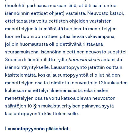
(huolehtii parhaansa mukaan siitä, että tilaaja tuntee
isännöinnin eettiset ohjeet) vastaista. Neuvosto katsoi,
ettei tapausta voitu eettisten ohjeiden vastaisten
menettelyjen lukumäärästä huolimatta menettelyjen
luonne huomioon ottaen pitää lievää vakavampana,
jolloin huomautusta oli pidettävänä riittävänä
seuraamuksena. Isännöinnin eettinen neuvosto suositteli
Suomen Isännöintiliitto ry:lle
huomautuksen
antamista
isännöintiyritykselle. Lausuntopyyntö jätettiin osittain
käsittelemättä, koska lausuntopyyntöä ei ollut näiden
menettelyjen osalta toimitettu neuvostolle 12 kuukauden
kuluessa menettelyn ilmenemisestä, eikä näiden
menettelyjen osalta voitu katsoa olevan neuvoston
sääntöjen 10 §:n mukaista erityisen painavaa syytä
lausuntopyynnön käsittelemiselle.
Lausuntopyynnön pääkohdat: