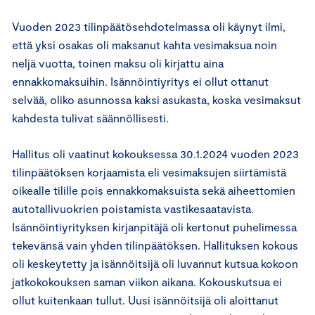
Vuoden 2023 tilinpäätösehdotelmassa oli käynyt ilmi,
että yksi osakas oli maksanut kahta vesimaksua noin
neljä vuotta, toinen maksu oli kirjattu aina
ennakkomaksuihin. Isännöintiyritys ei ollut ottanut
selvää, oliko asunnossa kaksi asukasta, koska vesimaksut
kahdesta tulivat säännöllisesti.
Hallitus oli vaatinut kokouksessa 30.1.2024 vuoden 2023
tilinpäätöksen korjaamista eli vesimaksujen siirtämistä
oikealle tilille pois ennakkomaksuista sekä aiheettomien
autotallivuokrien poistamista vastikesaatavista.
Isännöintiyrityksen kirjanpitäjä oli kertonut puhelimessa
tekevänsä vain yhden tilinpäätöksen. Hallituksen kokous
oli keskeytetty ja isännöitsijä oli luvannut kutsua kokoon
jatkokokouksen saman viikon aikana. Kokouskutsua ei
ollut kuitenkaan tullut. Uusi isännöitsijä oli aloittanut