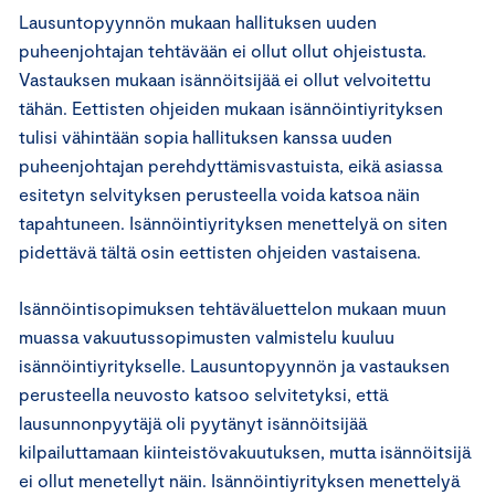
Lausuntopyynnön mukaan hallituksen uuden
puheenjohtajan tehtävään ei ollut ollut ohjeistusta.
Vastauksen mukaan isännöitsijää ei ollut velvoitettu
tähän. Eettisten ohjeiden mukaan isännöintiyrityksen
tulisi vähintään sopia hallituksen kanssa uuden
puheenjohtajan perehdyttämisvastuista, eikä asiassa
esitetyn selvityksen perusteella voida katsoa näin
tapahtuneen. Isännöintiyrityksen menettelyä on siten
pidettävä tältä osin eettisten ohjeiden vastaisena.
Isännöintisopimuksen tehtäväluettelon mukaan muun
muassa vakuutussopimusten valmistelu kuuluu
isännöintiyritykselle. Lausuntopyynnön ja vastauksen
perusteella neuvosto katsoo selvitetyksi, että
lausunnonpyytäjä oli pyytänyt isännöitsijää
kilpailuttamaan kiinteistövakuutuksen, mutta isännöitsijä
ei ollut menetellyt näin. Isännöintiyrityksen menettelyä