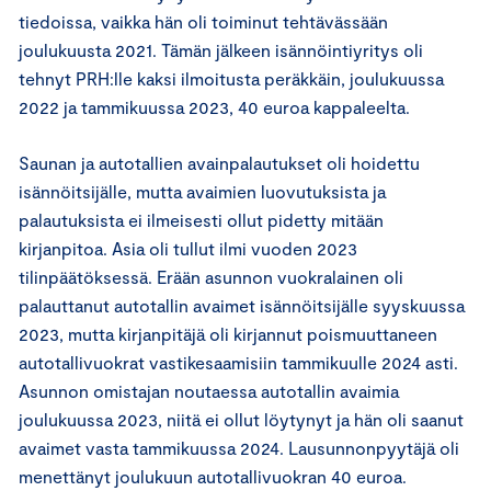
tiedoissa, vaikka hän oli toiminut tehtävässään
joulukuusta 2021. Tämän jälkeen isännöintiyritys oli
tehnyt PRH:lle kaksi ilmoitusta peräkkäin, joulukuussa
2022 ja tammikuussa 2023, 40 euroa kappaleelta.
Saunan ja autotallien avainpalautukset oli hoidettu
isännöitsijälle, mutta avaimien luovutuksista ja
palautuksista ei ilmeisesti ollut pidetty mitään
kirjanpitoa. Asia oli tullut ilmi vuoden 2023
tilinpäätöksessä. Erään asunnon vuokralainen oli
palauttanut autotallin avaimet isännöitsijälle syyskuussa
2023, mutta kirjanpitäjä oli kirjannut poismuuttaneen
autotallivuokrat vastikesaamisiin tammikuulle 2024 asti.
Asunnon omistajan noutaessa autotallin avaimia
joulukuussa 2023, niitä ei ollut löytynyt ja hän oli saanut
avaimet vasta tammikuussa 2024. Lausunnonpyytäjä oli
menettänyt joulukuun autotallivuokran 40 euroa.