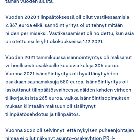
tämän vuoden alusta.
Vuoden 2020 tilinpäätöksessä oli ollut vastikesaamisia
2.867 euroa eikä isännöintiyritys ollut tehnyt mitään
niiden perimiseksi. Vastikesaamiset oli hoidettu, kun asia
oli otettu esille yhtiökokouksessa 1.12.2021.
Vuoden 2021 tammikuussa isännöintiyritys oli maksanut
virheellisesti osakkaalle kuuluvia kuluja 305 euroa.
Vuonna 2021 isännöintiyritys oli hyvittänyt yhden
osakkaan saunamaksuja 580 euroa. Isännöintiyritys oli
laskuttanut tilinpäätösvaiheessa näiden kahden virheen
tilikorjauksista 265 euroa, vaikka isännöintisopimuksen
mukaan kiinteään maksuun oli sisältynyt
tilinpäätösehdotus ja tilinpäätös.
Vuonna 2022 oli selvinnyt, että nykyisen puheenjohtajan
nimeä ei ollut näkynyt asunto-osakeyhtiön PRH-