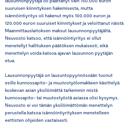
lausunnonpyytäjä oli päättänyt vain 150.000 euron
suuruisen kiinnityksen hakemisesta, mutta
isännöintiyritys oli hakenut myös 100.000 euron ja
120.000 euron suuruiset kiinnitykset ja veloittanut näistä
Maanmittauslaitoksen maksut lausunnonpyytäjältä.
Neuvosto katsoo, että isännöintiyritys ei ollut
menetellyt hallituksen päätöksen mukaisesti, eikä
menettelyn voida katsoa ajavan lausunnon pyytäjän
etua.
Lausunnonpyytäjä on lausuntopyynnössään tuonut
esille kunnossapito- ja muutostyölomakkeen käsittelyä
koskevan asian yksilöimättä tarkemmin mistä
kunnossapito- tai muutostyöstä asiassa olisi kysymys.
Neuvosto ei voi tämän yksilöimättömän menettelyn
perustella katsoa isännöintiyrityksen menetelleen
eettisten ohjeiden vastaisesti.