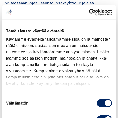
hoitaessaan lojaali asunto-osakeyhtiölle ja ajaa
toimissaan tämän etua.
Isännöinnin eettisten ohjeiden 2. kohdan mukaan
palveluista ja hinnoitteluperusteista selkeästi
Tämä sivusto käyttää evästeitä
kertomisella
tarkoitetaan muun muassa sitä, että
Käytämme evästeitä tarjoamamme sisällön ja mainosten
isännöintiyritys erittelee sopimuksessa
räätälöimiseen, sosiaalisen median ominaisuuksien
isännöintitehtävät ja mahdolliset muut sovitut
tukemiseen ja kävijämäärämme analysoimiseen. Lisäksi
asiantuntijapalvelut sekä niiden hinnoitteluperusteet ja
jaamme sosiaalisen median, mainosalan ja analytiikka-
hinnantarkistusmenettelyn sekä sopii hallituksen kanssa
alan kumppaneillemme tietoja siitä, miten käytät
sivustoamme. Kumppanimme voivat yhdistää näitä
mahdolliset sopimusehtojen muutokset.
tietoja muihin tietoihin, joita olet antanut heille tai joita on
Sopimusmuutokset (mukaan lukien hinnantarkistukset)
kerätty, kun olet käyttänyt heidän palvelujaan.
hyväksytään kirjallisesti tai käsitellään hallituksessa ja
kirjataan pöytäkirjaan. Isännöintiyrityksen tulee pitää
Suostumuksen
huolta siitä, että laskutus on selkeää ja laskutettavat
Välttämätön
valinta
toimenpiteet on eritelty sekä pyrkiä toimittamaan
viipymättä epäselviin laskuihin liittyvät selvitykset.