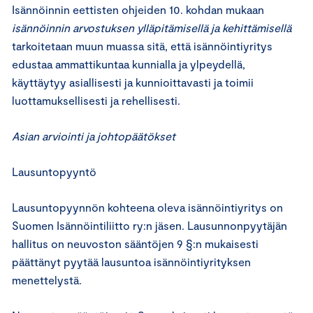
Isännöinnin eettisten ohjeiden 10. kohdan mukaan
isännöinnin arvostuksen ylläpitämisellä ja kehittämisellä
tarkoitetaan muun muassa sitä, että isännöintiyritys
edustaa ammattikuntaa kunnialla ja ylpeydellä,
käyttäytyy asiallisesti ja kunnioittavasti ja toimii
luottamuksellisesti ja rehellisesti.
Asian arviointi ja johtopäätökset
Lausuntopyyntö
Lausuntopyynnön kohteena oleva isännöintiyritys on
Suomen Isännöintiliitto ry:n jäsen. Lausunnonpyytäjän
hallitus on neuvoston sääntöjen 9 §:n mukaisesti
päättänyt pyytää lausuntoa isännöintiyrityksen
menettelystä.