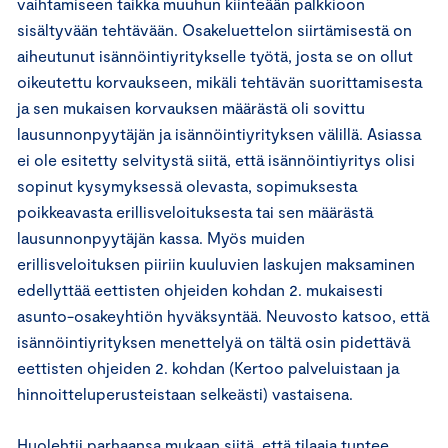
vaihtamiseen taikka muuhun kiinteään palkkioon
sisältyvään tehtävään. Osakeluettelon siirtämisestä on
aiheutunut isännöintiyritykselle työtä, josta se on ollut
oikeutettu korvaukseen, mikäli tehtävän suorittamisesta
ja sen mukaisen korvauksen määrästä oli sovittu
lausunnonpyytäjän ja isännöintiyrityksen välillä. Asiassa
ei ole esitetty selvitystä siitä, että isännöintiyritys olisi
sopinut kysymyksessä olevasta, sopimuksesta
poikkeavasta erillisveloituksesta tai sen määrästä
lausunnonpyytäjän kassa. Myös muiden
erillisveloituksen piiriin kuuluvien laskujen maksaminen
edellyttää eettisten ohjeiden kohdan 2. mukaisesti
asunto-osakeyhtiön hyväksyntää. Neuvosto katsoo, että
isännöintiyrityksen menettelyä on tältä osin pidettävä
eettisten ohjeiden 2. kohdan (Kertoo palveluistaan ja
hinnoitteluperusteistaan selkeästi) vastaisena.
Huolehtii parhaansa mukaan siitä, että tilaaja tuntee