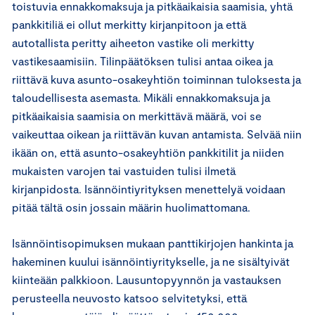
toistuvia ennakkomaksuja ja pitkäaikaisia saamisia, yhtä
pankkitiliä ei ollut merkitty kirjanpitoon ja että
autotallista peritty aiheeton vastike oli merkitty
vastikesaamisiin. Tilinpäätöksen tulisi antaa oikea ja
riittävä kuva asunto-osakeyhtiön toiminnan tuloksesta ja
taloudellisesta asemasta. Mikäli ennakkomaksuja ja
pitkäaikaisia saamisia on merkittävä määrä, voi se
vaikeuttaa oikean ja riittävän kuvan antamista. Selvää niin
ikään on, että asunto-osakeyhtiön pankkitilit ja niiden
mukaisten varojen tai vastuiden tulisi ilmetä
kirjanpidosta. Isännöintiyrityksen menettelyä voidaan
pitää tältä osin jossain määrin huolimattomana.
Isännöintisopimuksen mukaan panttikirjojen hankinta ja
hakeminen kuului isännöintiyritykselle, ja ne sisältyivät
kiinteään palkkioon. Lausuntopyynnön ja vastauksen
perusteella neuvosto katsoo selvitetyksi, että