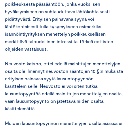
poikkeuksesta pääsääntöön, jonka vuoksi sen
hyväksymiseen on suhtauduttava lähtökohtaisesti
pidättyvästi. Erityisen painavana syynä voi
lähtökohtaisesti tulla kysymykseen esimerkiksi
isännöintiyrityksen menettelyn poikkeuksellisen
merkittävä taloudellinen intressi tai törkeä eettisten
ohjeiden vastaisuus.
Neuvosto katsoo, ettei edellä mainittujen menettelyjen
osalta ole ilmennyt neuvoston sääntöjen 10 §:n mukaista
erityisen painavaa syytä lausuntopyynnön
käsittelemiselle. Neuvosto ei voi siten tutkia
lausuntopyyntöä edellä mainittujen menettelyjen osalta,
vaan lausuntopyyntö on jätettävä niiden osalta
käsittelemättä.
Muiden lausuntopyynnön menettelyjen osalta asiassa ei