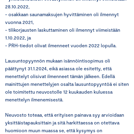
28.10.2022,
- osakkaan saunamaksujen hyvittäminen oli ilmennyt
vuonna 2021,
- tilikorjausten laskuttaminen oli ilmennyt viimeistään
1.10.2022, ja
- PRH-tiedot olivat ilmenneet vuoden 2022 lopulla.
Lausuntopyynnön mukaan isännöintisopimus oli
päättynyt 31.1.2024, eikä asiassa ole esitetty, että
menettelyt olisivat ilmenneet tämän jälkeen. Edellä
mainittujen menettelyjen osalta lausuntopyyntöä ei siten
ole toimitettu neuvostolle 12 kuukauden kuluessa
menettelyn ilmenemisestä.
Neuvosto toteaa, että erityisen painava syy arvioidaan
yksittäistapauksittain ja sitä harkittaessa on otettava
huomioon muun muassa se, että kysymys on