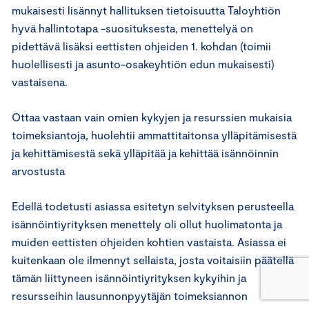
mukaisesti lisännyt hallituksen tietoisuutta Taloyhtiön
hyvä hallintotapa -suosituksesta, menettelyä on
pidettävä lisäksi eettisten ohjeiden 1. kohdan (toimii
huolellisesti ja asunto-osakeyhtiön edun mukaisesti)
vastaisena.
Ottaa vastaan vain omien kykyjen ja resurssien mukaisia
toimeksiantoja, huolehtii ammattitaitonsa ylläpitämisestä
ja kehittämisestä sekä ylläpitää ja kehittää isännöinnin
arvostusta
Edellä todetusti asiassa esitetyn selvityksen perusteella
isännöintiyrityksen menettely oli ollut huolimatonta ja
muiden eettisten ohjeiden kohtien vastaista. Asiassa ei
kuitenkaan ole ilmennyt sellaista, josta voitaisiin päätellä
tämän liittyneen isännöintiyrityksen kykyihin ja
resursseihin lausunnonpyytäjän toimeksiannon