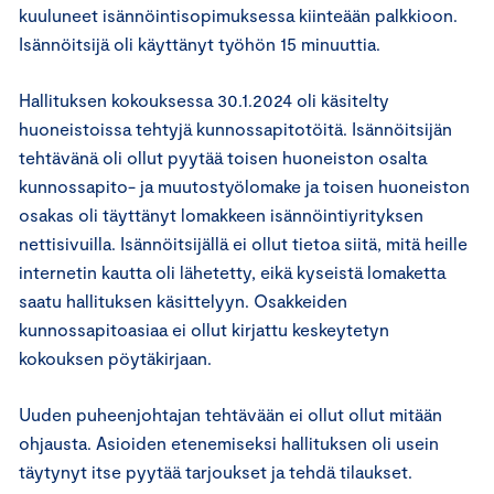
kuuluneet isännöintisopimuksessa kiinteään palkkioon.
Isännöitsijä oli käyttänyt työhön 15 minuuttia.
Hallituksen kokouksessa 30.1.2024 oli käsitelty
huoneistoissa tehtyjä kunnossapitotöitä. Isännöitsijän
tehtävänä oli ollut pyytää toisen huoneiston osalta
kunnossapito- ja muutostyölomake ja toisen huoneiston
osakas oli täyttänyt lomakkeen isännöintiyrityksen
nettisivuilla. Isännöitsijällä ei ollut tietoa siitä, mitä heille
internetin kautta oli lähetetty, eikä kyseistä lomaketta
saatu hallituksen käsittelyyn. Osakkeiden
kunnossapitoasiaa ei ollut kirjattu keskeytetyn
kokouksen pöytäkirjaan.
Uuden puheenjohtajan tehtävään ei ollut ollut mitään
ohjausta. Asioiden etenemiseksi hallituksen oli usein
täytynyt itse pyytää tarjoukset ja tehdä tilaukset.