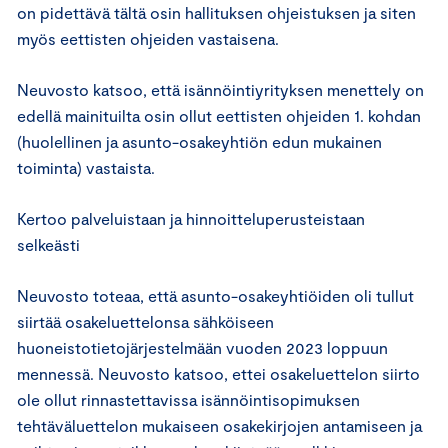
on pidettävä tältä osin hallituksen ohjeistuksen ja siten
myös eettisten ohjeiden vastaisena.
Neuvosto katsoo, että isännöintiyrityksen menettely on
edellä mainituilta osin ollut eettisten ohjeiden 1. kohdan
(huolellinen ja asunto-osakeyhtiön edun mukainen
toiminta) vastaista.
Kertoo palveluistaan ja hinnoitteluperusteistaan
selkeästi
Neuvosto toteaa, että asunto-osakeyhtiöiden oli tullut
siirtää osakeluettelonsa sähköiseen
huoneistotietojärjestelmään vuoden 2023 loppuun
mennessä. Neuvosto katsoo, ettei osakeluettelon siirto
ole ollut rinnastettavissa isännöintisopimuksen
tehtäväluettelon mukaiseen osakekirjojen antamiseen ja