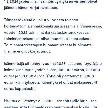
1.2.2024 ja aiemman isännöintiyrityksen virheet olivat
jääneet hänen korjattavakseen.
Tilinpäätöksissä oli ollut vuodesta toiseen
hoitamattomia ennakkomaksuja ja saamisia. Viimeisessä,
vuoden 2022 toiminnantarkastuskertomuksessa,
toiminnantarkastajat olivat huomauttaneet asiasta.
Toiminnantarkastajien huomautuksesta huolimatta
tilanne ei ollut korjautunut.
Isännöitsijä oli tehnyt vuonna 2023 lausunnonpyytäjälle
kolme kiinnitystä yhden sijaan, 100.000 euroa, 120.000
euroa ja 150.000 euroa. Yhtiö oli päättänyt 150.000
euron kiinnityksestä. Kiinnitykset olivat maksaneet 41
euroa kappaleelta.
Hallitus oli jättänyt 21.3.2023 isännöitsijälle kirjallisen
vaateen, että tilinpäätöksen muutosmaksu lokakuulta