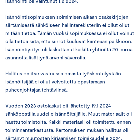
isännöinti oli vaihtunut 1.2.2024.
Isännöintisopimuksen solmimisen aikaan osakekirjojen
siirtämisestä sähköiseen hallintarekisteriin ei ollut ollut
mitään tietoa. Tämän vuoksi sopimuksessa ei ollut voinut
olla tietoa siitä, että siirrot kuuluvat kiinteään palkkioon.
Isännöintiyritys oli laskuttanut kaikilta yhtiöiltä 20 euroa
asunnolta lisättynä arvonlisäverolla.
Hallitus on itse vastuussa omasta työskentelystään.
Isännöitsijää ei ollut velvoitettu opastamaan
puheenjohtajaa tehtäviinsä.
Vuoden 2023 ostolaskut oli lähetetty 19.1.2024
sähköpostilla uudelle isännöitsijälle. Muut materiaalit oli
haettu toimistolta. Kaikki materiaali oli toimitettu ennen
toiminnantarkastusta. Kertomuksen mukaan hallitus oli
siirtänyt muutosten kirjaamisen toimikaudelle 2024.