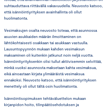
suhtauduttava riittävällä vakavuudella. Neuvosto katsoo,
että isännöintiyrityksen avainhallinta oli ollut
huolimatonta.
Vesimaksujen osalta neuvosto toteaa, että asunnossa
asuvien asukkaiden määrän ilmoittaminen on
lähtökohtaisesti osakkaan tai asukkaan vastuulla.
Lausuntopyynnön mukaan kahden vesimaksun
maksaminen oli kuitenkin jatkunut noin neljä vuotta.
Isännöintiyrityksenkin olisi tullut aktiivisemmin selvittää,
minkä vuoksi asunnosta maksetaan kahta vesimaksua,
eikä ainoastaan kirjata ylimääräistä vesimaksua
ennakoksi. Neuvosto katsoo, että isännöintiyrityksen
menettely oli ollut tältä osin huolimatonta.
Isännöintisopimuksen tehtäväluettelon mukaan
kirjanpidon hoito, tilinpäätösehdotuksen ja