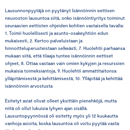
Lausunnonpyytäjä on pyytänyt Isännöinnin eettisen
neuvoston lausuntoa siitä, onko isännöintiyritys toiminut
seuraavien eettisten ohjeiden kohtien vastaisella tavalla:
1. Toimii huolellisesti ja asunto-osakeyhtiön edun
mukaisesti, 2. Kertoo palveluistaan ja
hinnoitteluperusteistaan selkeästi, 7. Huolehtii parhaansa
mukaan siitä, että tilaaja tuntee isännöinnin eettiset
ohjeet, 8. Ottaa vastaan vain omien kykyjen ja resurssien
mukaisia toimeksiantoja, 9. Huolehtii ammattitaitonsa
ylläpitämisestä ja kehittämisestä, 10. Ylläpitää ja kehittää
isännöinnin arvostusta
Esitetyt asiat olivat olleet yksittäin pienehköjä, mutta
niitä oli ollut lukuisia lyhyen ajan sisällä.
Lausuntopyynnössä oli esitetty myös yli 12 kuukautta
vanhoja asioita, koska lausuntoa oli voitu pyytää vasta