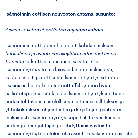
Isännöinnin eettisen neuvoston antama lausunto:
Asiaan soveltuvat eettisten ohjeiden kohdat
Isännöinnin eettisten ohjeiden 1. kohdan mukaan
huolellinen ja asunto-osakeyhtiön edun mukainen
toiminta
tarkoittaa muun muassa sitä, että
isännöintiyritys toimii lainsäädännön mukaisesti,
vastuullisesti ja eettisesti. Isännöintiyritys sitoutuu
lisäämään hallituksen tietoutta Taloyhtiön hyvä
hallintotapa -suosituksesta. Isännöintiyrityksen tulee
hoitaa tehtävänsä huolellisesti ja toimia hallituksen ja
yhtiökokouksen ohjeistusten ja kirjattujen päätösten
mukaisesti. Isännöintiyritys sopii hallituksen kanssa
uuden puheenjohtajan perehdyttämisvastuista.
Isännöintiyrityksen tulee olla asunto-osakeyhtiön asioita