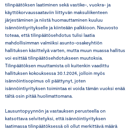
tilinpäätöksen laatiminen sekä vastike-, vuokra- ja
käyttökorvaussaataviin liittyvän maksuliikenteen
järjestäminen ja niistä huomauttaminen kuuluu
isännöintiyritykselle ja kiinteään palkkioon. Neuvosto
toteaa, että tilinpäätösehdotus tulisi laatia
mahdollisimman valmiiksi asunto-osakeyhtiön
hallituksen käsittelyä varten, mutta muun muassa hallitus
voi esittää tilinpäätösehdotukseen muutoksia.
Tilinpäätöksen muuttamista oli kuitenkin vaadittu
hallituksen kokouksessa 30.1.2024, jolloin myös
isännöintisopimus oli päättynyt, joten
isännöintiyrityksen toimintaa ei voida tämän vuoksi enää
tältä osin pitää huolimattomana.
Lausuntopyynnön ja vastauksen perusteella on
katsottava selvitetyksi, että isännöintiyrityksen
laatimassa tilinpäätöksessä oli ollut merkittävä määrä