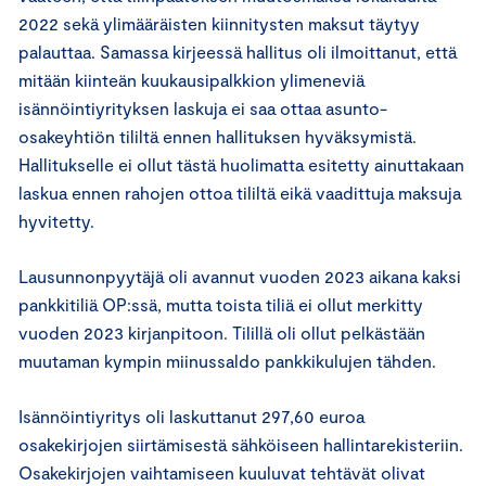
2022 sekä ylimääräisten kiinnitysten maksut täytyy
palauttaa. Samassa kirjeessä hallitus oli ilmoittanut, että
mitään kiinteän kuukausipalkkion ylimeneviä
isännöintiyrityksen laskuja ei saa ottaa asunto-
osakeyhtiön tililtä ennen hallituksen hyväksymistä.
Hallitukselle ei ollut tästä huolimatta esitetty ainuttakaan
laskua ennen rahojen ottoa tililtä eikä vaadittuja maksuja
hyvitetty.
Lausunnonpyytäjä oli avannut vuoden 2023 aikana kaksi
pankkitiliä OP:ssä, mutta toista tiliä ei ollut merkitty
vuoden 2023 kirjanpitoon. Tilillä oli ollut pelkästään
muutaman kympin miinussaldo pankkikulujen tähden.
Isännöintiyritys oli laskuttanut 297,60 euroa
osakekirjojen siirtämisestä sähköiseen hallintarekisteriin.
Osakekirjojen vaihtamiseen kuuluvat tehtävät olivat