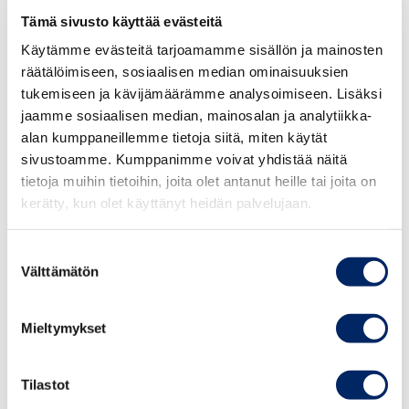
Tämä sivusto käyttää evästeitä
Käytämme evästeitä tarjoamamme sisällön ja mainosten
räätälöimiseen, sosiaalisen median ominaisuuksien
tukemiseen ja kävijämäärämme analysoimiseen. Lisäksi
Vastaavat asiantuntijat
jaamme sosiaalisen median, mainosalan ja analytiikka-
alan kumppaneillemme tietoja siitä, miten käytät
sivustoamme. Kumppanimme voivat yhdistää näitä
09.07.2026 / JULKAISUT
tietoja muihin tietoihin, joita olet antanut heille tai joita on
Naisjohtajakatsaus 2/2026
kerätty, kun olet käyttänyt heidän palvelujaan.
Suostumuksen
19.03.2026 / JULKAISUT
Välttämätön
valinta
Naisjohtajakatsaus 1/2026
Mieltymykset
30.12.2025 / JULKAISUT
Naisjohtajakatsaus 3/2025
Tilastot