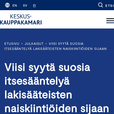
Skip
EN
SV
FI
ETSI
to
content
ETUSIVU
›
JULKAISUT
›
VIISI SYYTÄ SUOSIA
ITSESÄÄNTELYÄ LAKISÄÄTEISTEN NAISKIINTIÖIDEN SIJAAN
Viisi syytä suosia
itsesääntelyä
lakisääteisten
naiskiintiöiden sijaan