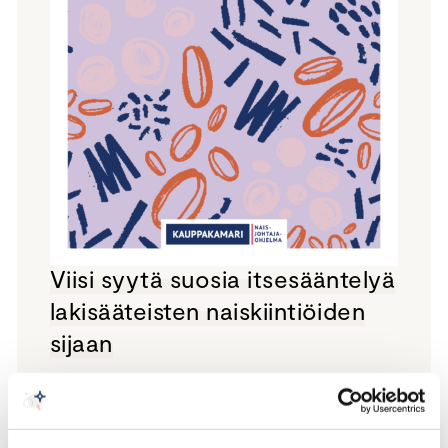
Viisi syytä suosia itsesääntelyä
lakisääteisten naiskiintiöiden
sijaan
LUE JULKAISU