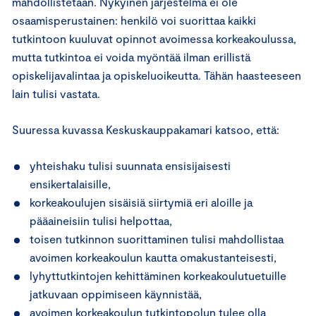
mahdollistetaan. Nykyinen järjestelmä ei ole
osaamisperustainen: henkilö voi suorittaa kaikki
tutkintoon kuuluvat opinnot avoimessa korkeakoulussa,
mutta tutkintoa ei voida myöntää ilman erillistä
opiskelijavalintaa ja opiskeluoikeutta. Tähän haasteeseen
lain tulisi vastata.
Suuressa kuvassa Keskuskauppakamari katsoo, että:
yhteishaku tulisi suunnata ensisijaisesti
ensikertalaisille,
korkeakoulujen sisäisiä siirtymiä eri aloille ja
pääaineisiin tulisi helpottaa,
toisen tutkinnon suorittaminen tulisi mahdollistaa
avoimen korkeakoulun kautta omakustanteisesti,
lyhyttutkintojen kehittäminen korkeakoulutuetuille
jatkuvaan oppimiseen käynnistää,
avoimen korkeakoulun tutkintopolun tulee olla