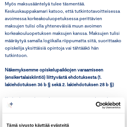
Myös maksusääntelyä tulee täsmentää.
Keskuskauppakamari katsoo, että tutkintotavoitteisessa
avoimessa korkeakouluopetuksessa perittävien
maksujen tulisi olla yhteneväisiä muun avoimen
korkeakouluopetuksen maksujen kanssa. Maksujen tulisi
määräytyä samalla logiikalla riippumatta siitä, suorittaako
opiskelija yksittäisiä opintoja vai tähtääkö hän
tutkintoon.
Näkemyksemme opiskelupaikkojen varaamiseen
(ensikertalaiskiintiö) liittyvästä ehdotuksesta (1.
lakiehdotuksen 36 b § sekä 2. lakiehdotuksen 28 b §)
Keskuskauppakamari kannattaa esitystä, jonka mukaan
avoimena korkeakouluopetuksena tutkinnon suorittanut
tai sellaiseen tutkintokoulutukseen osallistunut opiskelija
ei menettäisi ensikertalaisasemaansa, jos hän hakeutuisi
Tämä sivusto käyttää evästeitä