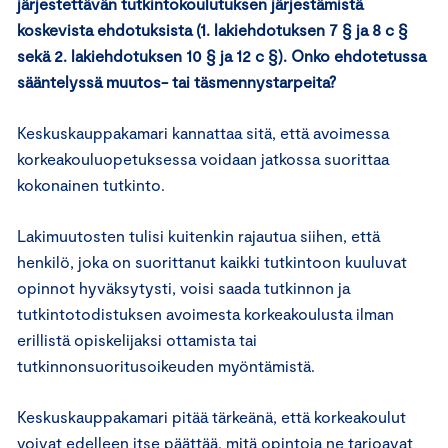
järjestettävän tutkintokoulutuksen järjestämistä
koskevista ehdotuksista (1. lakiehdotuksen 7 § ja 8 c §
sekä 2. lakiehdotuksen 10 § ja 12 c §). Onko ehdotetussa
sääntelyssä muutos- tai täsmennystarpeita?
Keskuskauppakamari kannattaa sitä, että avoimessa
korkeakouluopetuksessa voidaan jatkossa suorittaa
kokonainen tutkinto.
Lakimuutosten tulisi kuitenkin rajautua siihen, että
henkilö, joka on suorittanut kaikki tutkintoon kuuluvat
opinnot hyväksytysti, voisi saada tutkinnon ja
tutkintotodistuksen avoimesta korkeakoulusta ilman
erillistä opiskelijaksi ottamista tai
tutkinnonsuoritusoikeuden myöntämistä.
Keskuskauppakamari pitää tärkeänä, että korkeakoulut
voivat edelleen itse päättää, mitä opintoja ne tarjoavat