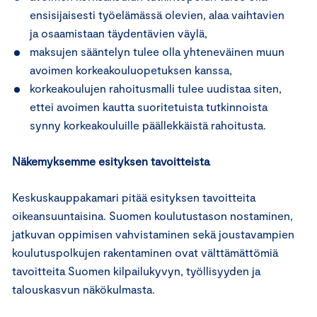
ensisijaisesti työelämässä olevien, alaa vaihtavien
ja osaamistaan täydentävien väylä,
maksujen sääntelyn tulee olla yhteneväinen muun
avoimen korkeakouluopetuksen kanssa,
korkeakoulujen rahoitusmalli tulee uudistaa siten,
ettei avoimen kautta suoritetuista tutkinnoista
synny korkeakouluille päällekkäistä rahoitusta.
Näkemyksemme esityksen tavoitteista
Keskuskauppakamari pitää esityksen tavoitteita
oikeansuuntaisina. Suomen koulutustason nostaminen,
jatkuvan oppimisen vahvistaminen sekä joustavampien
koulutuspolkujen rakentaminen ovat välttämättömiä
tavoitteita Suomen kilpailukyvyn, työllisyyden ja
talouskasvun näkökulmasta.