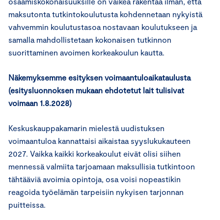
osaamiskokonaisuuksille on vaikea rakentaa ilman, että
maksutonta tutkintokoulutusta kohdennetaan nykyistä
vahvemmin koulutustasoa nostavaan koulutukseen ja
samalla mahdollistetaan kokonaisen tutkinnon
suorittaminen avoimen korkeakoulun kautta.
Näkemyksemme esityksen voimaantuloaikataulusta
(esitysluonnoksen mukaan ehdotetut lait tulisivat
voimaan 1.8.2028)
Keskuskauppakamarin mielestä uudistuksen
voimaantuloa kannattaisi aikaistaa syyslukukauteen
2027. Vaikka kaikki korkeakoulut eivät olisi siihen
mennessä valmiita tarjoamaan maksullisia tutkintoon
tähtääviä avoimia opintoja, osa voisi nopeastikin
reagoida työelämän tarpeisiin nykyisen tarjonnan
puitteissa.