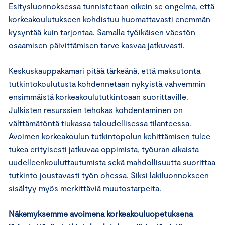
Esitysluonnoksessa tunnistetaan oikein se ongelma, että
korkeakoulutukseen kohdistuu huomattavasti enemmän
kysyntää kuin tarjontaa. Samalla työikäisen väestön
osaamisen päivittämisen tarve kasvaa jatkuvasti.
Keskuskauppakamari pitää tärkeänä, että maksutonta
tutkintokoulutusta kohdennetaan nykyistä vahvemmin
ensimmäistä korkeakoulututkintoaan suorittaville.
Julkisten resurssien tehokas kohdentaminen on
välttämätöntä tiukassa taloudellisessa tilanteessa.
Avoimen korkeakoulun tutkintopolun kehittämisen tulee
tukea erityisesti jatkuvaa oppimista, työuran aikaista
uudelleenkouluttautumista sekä mahdollisuutta suorittaa
tutkinto joustavasti työn ohessa. Siksi lakiluonnokseen
sisältyy myös merkittäviä muutostarpeita.
Näkemyksemme avoimena korkeakouluopetuksena