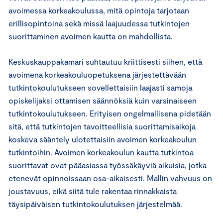
avoimessa korkeakoulussa, mitä opintoja tarjotaan
erillisopintoina sekä missä laajuudessa tutkintojen
suorittaminen avoimen kautta on mahdollista.
Keskuskauppakamari suhtautuu kriittisesti siihen, että
avoimena korkeakouluopetuksena järjestettävään
tutkintokoulutukseen sovellettaisiin laajasti samoja
opiskelijaksi ottamisen säännöksiä kuin varsinaiseen
tutkintokoulutukseen. Erityisen ongelmallisena pidetään
sitä, että tutkintojen tavoitteellisia suorittamisaikoja
koskeva sääntely ulotettaisiin avoimen korkeakoulun
tutkintoihin. Avoimen korkeakoulun kautta tutkintoa
suorittavat ovat pääasiassa työssäkäyviä aikuisia, jotka
etenevät opinnoissaan osa-aikaisesti. Mallin vahvuus on
joustavuus, eikä siitä tule rakentaa rinnakkaista
täysipäiväisen tutkintokoulutuksen järjestelmää.