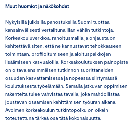
Muut huomiot ja näkökohdat
Nykyisillä julkisilla panostuksilla Suomi tuottaa
kansainvälisesti vertailtuna liian vähän tutkintoja.
Korkeakouluverkkoa, rahoitusmallia ja ohjausta on
kehitettävä siten, että ne kannustavat tehokkaaseen
toimintaan, profiloitumiseen ja aloituspaikkojen
lisäämiseen kasvualoilla. Korkeakoulutuksen painopiste
on oltava ensimmäisen tutkinnon suorittaneiden
osuuden kasvattamisessa ja nopeassa siirtymässä
koulutuksesta työelämään. Samalla jatkuvan oppimisen
rakenteita tulee vahvistaa tavalla, joka mahdollistaa
joustavan osaamisen kehittämisen työuran aikana.
Avoimen korkeakoulun tutkintopolku on oikein
toteutettuna tärkeä osa tätä kokonaisuutta.