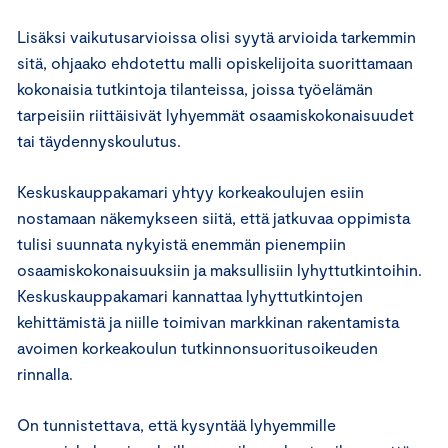
Lisäksi vaikutusarvioissa olisi syytä arvioida tarkemmin
sitä, ohjaako ehdotettu malli opiskelijoita suorittamaan
kokonaisia tutkintoja tilanteissa, joissa työelämän
tarpeisiin riittäisivät lyhyemmät osaamiskokonaisuudet
tai täydennyskoulutus.
Keskuskauppakamari yhtyy korkeakoulujen esiin
nostamaan näkemykseen siitä, että jatkuvaa oppimista
tulisi suunnata nykyistä enemmän pienempiin
osaamiskokonaisuuksiin ja maksullisiin lyhyttutkintoihin.
Keskuskauppakamari kannattaa lyhyttutkintojen
kehittämistä ja niille toimivan markkinan rakentamista
avoimen korkeakoulun tutkinnonsuoritusoikeuden
rinnalla.
On tunnistettava, että kysyntää lyhyemmille