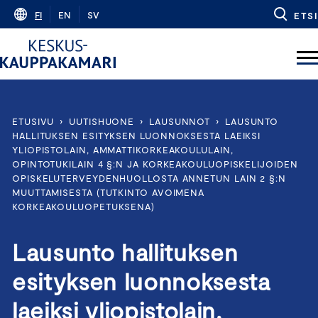
Skip
FI
EN
SV
ETSI
to
content
ETUSIVU
›
UUTISHUONE
›
LAUSUNNOT
›
LAUSUNTO
HALLITUKSEN ESITYKSEN LUONNOKSESTA LAEIKSI
YLIOPISTOLAIN, AMMATTIKORKEAKOULULAIN,
OPINTOTUKILAIN 4 §:N JA KORKEAKOULUOPISKELIJOIDEN
OPISKELUTERVEYDENHUOLLOSTA ANNETUN LAIN 2 §:N
MUUTTAMISESTA (TUTKINTO AVOIMENA
KORKEAKOULUOPETUKSENA)
Lausunto hallituksen
esityksen luonnoksesta
laeiksi yliopistolain,