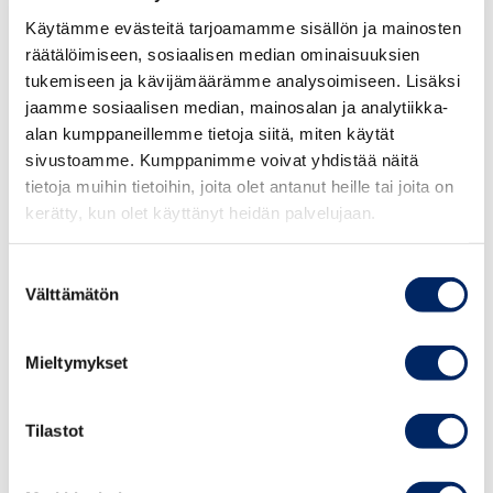
myöhemmin maksuttomaan tutkintokoulutukseen.
Käytämme evästeitä tarjoamamme sisällön ja mainosten
räätälöimiseen, sosiaalisen median ominaisuuksien
Näkemyksemme opintotukilakia koskevasta
tukemiseen ja kävijämäärämme analysoimiseen. Lisäksi
ehdotuksesta (3. lakiehdotus)
jaamme sosiaalisen median, mainosalan ja analytiikka-
alan kumppaneillemme tietoja siitä, miten käytät
Keskuskauppakamari pitää perusteltuna, ettei avoimena
sivustoamme. Kumppanimme voivat yhdistää näitä
korkeakouluopetuksena järjestettävä tutkintokoulutus
tietoja muihin tietoihin, joita olet antanut heille tai joita on
oikeuta opintotukeen.
kerätty, kun olet käyttänyt heidän palvelujaan.
Avoimen korkeakoulun tutkintopolun ensisijaisena
Suostumuksen
kohderyhmänä tulisi olla työelämässä jo olevat,
Välttämätön
valinta
osaamistaan täydentävät tai alaa vaihtavat aikuiset.
Mallin tarkoituksena ei tule olla uuden täysipäiväisen
Mieltymykset
opiskeluväylän rakentaminen rinnakkain maksuttoman
tutkintokoulutuksen kanssa.
Tilastot
Näkemyksemme korkeakouluopiskelijoiden
opiskeluterveydenhuollosta annettua lakia koskevasta