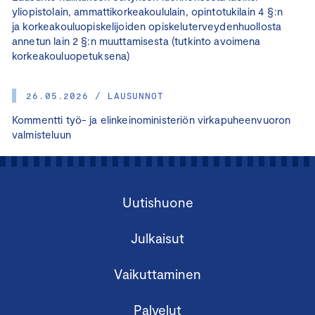
yliopistolain, ammattikorkeakoululain, opintotukilain 4 §:n
ja korkeakouluopiskelijoiden opiskeluterveydenhuollosta
annetun lain 2 §:n muuttamisesta (tutkinto avoimena
korkeakouluopetuksena)
26.05.2026 / LAUSUNNOT
Kommentti työ- ja elinkeinoministeriön virkapuheenvuoron
valmisteluun
Uutishuone
Julkaisut
Vaikuttaminen
Palvelut