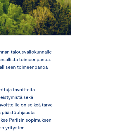
nnan talousvaliokunnalle
ansallista toimeenpanoa.
salliseen toimeenpanoa
ttuja tavoitteita
leistymistä sekä
voitteille on selkeä tarve
a päästöohjausta
tukee Pariisin sopimuksen
en yritysten