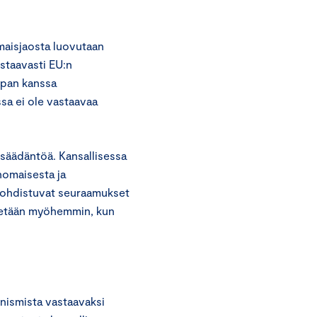
maisjaosta luovutaan
staavasti EU:n
upan kanssa
sa ei ole vastaavaa
nsäädäntöä. Kansallisessa
nomaisesta ja
 kohdistuvat seuraamukset
netään myöhemmin, kun
anismista vastaavaksi