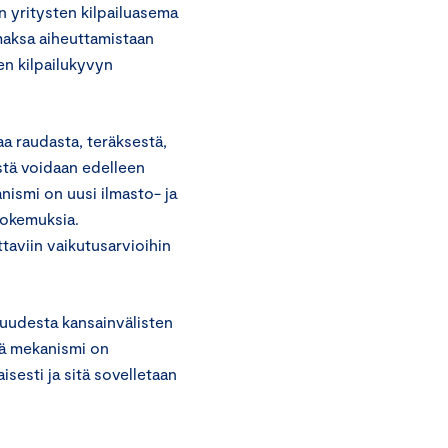
 yritysten kilpailuasema
t maksa aiheuttamistaan
en kilpailukyvyn
aa raudasta, teräksestä,
östä voidaan edelleen
nismi on uusi ilmasto- ja
kokemuksia.
ttaviin vaikutusarvioihin
uudesta kansainvälisten
tä mekanismi on
esti ja sitä sovelletaan