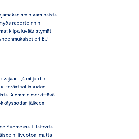
rajamekanismin varsinaista
 myös raportoinnin
amat kilpailuvääristymät
yhdenmukaiset eri EU-
 vajaan 1,4 miljardin
uu terästeollisuuden
inista. Aiemmin merkittävä
yökkäyssodan jälkeen
ee Suomessa 11 laitosta.
isee hiilivuotoa, mutta