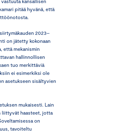
n vastuuta kansallisen
amari pitää hyvänä, että
yttöönotosta.
 siirtymäkauden 2023–
inti on jätetty kokonaan
a, että mekanismin
tavan hallinnollisen
kaen tuo merkittäviä
iin ei esimerkiksi ole
en asetukseen sisältyvien
tuksen mukaisesti. Lain
ittyvät haasteet, jotta
 Soveltamisessa on
uus, tavoiteltu