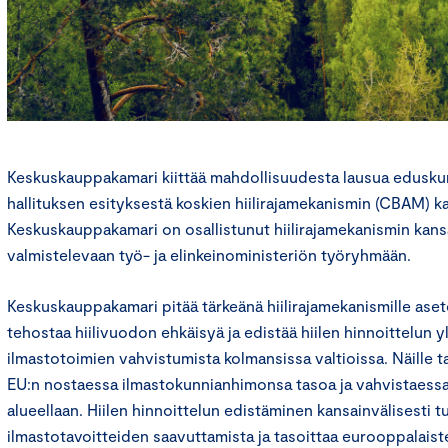
Keskuskauppakamari kiittää mahdollisuudesta lausua edusku
hallituksen esityksestä koskien hiilirajamekanismin (CBAM) k
Keskuskauppakamari on osallistunut hiilirajamekanismin kan
valmistelevaan työ- ja elinkeinoministeriön työryhmään.
Keskuskauppakamari pitää tärkeänä hiilirajamekanismille asete
tehostaa hiilivuodon ehkäisyä ja edistää hiilen hinnoittelun y
ilmastotoimien vahvistumista kolmansissa valtioissa. Näille ta
EU:n nostaessa ilmastokunnianhimonsa tasoa ja vahvistaess
alueellaan. Hiilen hinnoittelun edistäminen kansainvälisesti 
ilmastotavoitteiden saavuttamista ja tasoittaa eurooppalaist