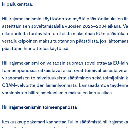
kilpailukenttää.
Hiilirajamekanismin käyttöönoton myötä päästöoikeuksien il
asteittain sen soveltamisalalla vuosien 2026–2034 aikana. Va
ulkopuolelta tuotavista tuotteista maksetaan EU:n päästöka
vertailukelpoinen maksu tuotannon päästöistä, jos lähtömaas
päästöjen hinnoittelua käytössä.
Hiilirajamekanismi on valtaosin suoraan sovellettavaa EU-lai
toimeenpanossa ratkaistavat asiat ovat toimivaltaisesta vira
viranomaisen toimivaltuuksista säätäminen sekä toimijoihin
CBAM-velvoitteiden laiminlyönnistä. Lainsäädäntöä täyden
varsinaisten hiilirajamekanismin maksujen keruu alkaa.
Hiilirajamekanismin toimeenpanosta
Keskuskauppakamari kannattaa Tullin säätämistä hiilirajamek