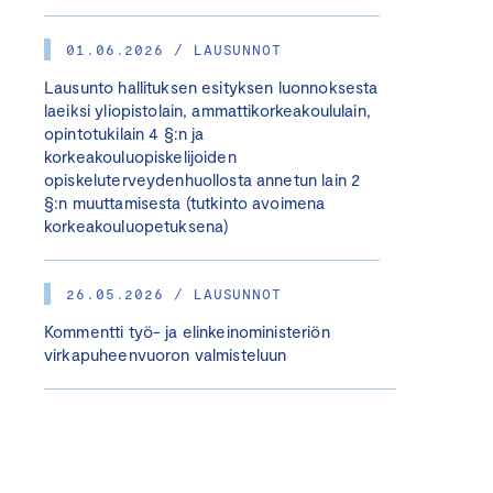
01.06.2026 / LAUSUNNOT
Lausunto hallituksen esityksen luonnoksesta
laeiksi yliopistolain, ammattikorkeakoululain,
opintotukilain 4 §:n ja
korkeakouluopiskelijoiden
opiskeluterveydenhuollosta annetun lain 2
§:n muuttamisesta (tutkinto avoimena
korkeakouluopetuksena)
26.05.2026 / LAUSUNNOT
Kommentti työ- ja elinkeinoministeriön
virkapuheenvuoron valmisteluun