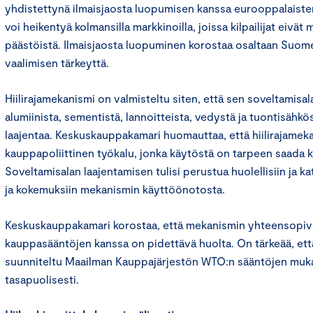
yhdistettynä ilmaisjaosta luopumisen kanssa eurooppalaisten
voi heikentyä kolmansilla markkinoilla, joissa kilpailijat eivä
päästöistä. Ilmaisjaosta luopuminen korostaa osaltaan Suom
vaalimisen tärkeyttä.
Hiilirajamekanismi on valmisteltu siten, että sen soveltamisal
alumiinista, sementistä, lannoitteista, vedystä ja tuontisähk
laajentaa. Keskuskauppakamari huomauttaa, että hiilirajameka
kauppapoliittinen työkalu, jonka käytöstä on tarpeen saada 
Soveltamisalan laajentamisen tulisi perustua huolellisiin ja ka
ja kokemuksiin mekanismin käyttöönotosta.
Keskuskauppakamari korostaa, että mekanismin yhteensopiv
kauppasääntöjen kanssa on pidettävä huolta. On tärkeää, et
suunniteltu Maailman Kauppajärjestön WTO:n sääntöjen mukais
tasapuolisesti.