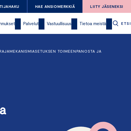
TIJAHAKU
HAE ANSIOMERKKIÄ
LIITY JÄSENEKSI
nnukset
Palvelut
Vastuullisuus
Tietoa meistä
ETSI
LIRAJAMEKANISMIASETUKSEN TOIMEENPANOSTA JA
ta