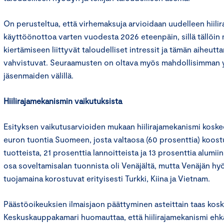
On perusteltua, että virhemaksuja arvioidaan uudelleen hiili
käyttöönottoa varten vuodesta 2026 eteenpäin, sillä tällöin
kiertämiseen liittyvät taloudelliset intressit ja tämän aiheutt
vahvistuvat. Seuraamusten on oltava myös mahdollisimman 
jäsenmaiden välillä.
Hiilirajamekanismin vaikutuksista
Esityksen vaikutusarvioiden mukaan hiilirajamekanismi koskee
euron tuontia Suomeen, josta valtaosa (60 prosenttia) koost
tuotteista, 21 prosenttia lannoitteista ja 13 prosenttia alumi
osa soveltamisalan tuonnista oli Venäjältä, mutta Venäjän h
tuojamaina korostuvat erityisesti Turkki, Kiina ja Vietnam.
Päästöoikeuksien ilmaisjaon päättyminen asteittain taas kosk
Keskuskauppakamari huomauttaa, että hiilirajamekanismi ehkä