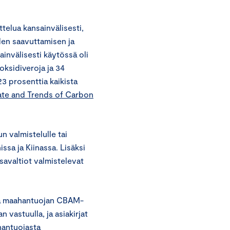
ttelua kansainvälisesti,
iden saavuttamisen ja
invälisesti käytössä oli
ioksidiveroja ja 34
3 prosenttia kaikista
ate and Trends of Carbon
n valmistelulle tai
sa ja Kiinassa. Lisäksi
osavaltiot valmistelevat
tää maahantuojan CBAM-
 vastuulla, ja asiakirjat
hantuojasta