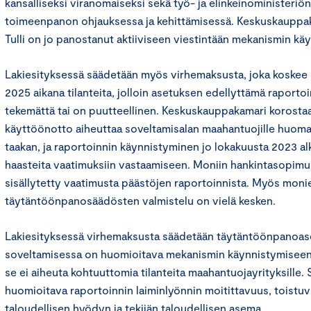
kansalliseksi viranomaiseksi sekä työ- ja elinkeinoministeriö
toimeenpanon ohjauksessa ja kehittämisessä. Keskuskauppak
Tulli on jo panostanut aktiiviseen viestintään mekanismin kä
Lakiesityksessä säädetään myös virhemaksusta, joka koskee
2025 aikana tilanteita, jolloin asetuksen edellyttämä raporto
tekemättä tai on puutteellinen. Keskuskauppakamari korosta
käyttöönotto aiheuttaa soveltamisalan maahantuojille huomat
taakan, ja raportoinnin käynnistyminen jo lokakuusta 2023 al
haasteita vaatimuksiin vastaamiseen. Moniin hankintasopimuks
sisällytetty vaatimusta päästöjen raportoinnista. Myös moni
täytäntöönpanosäädösten valmistelu on vielä kesken.
Lakiesityksessä virhemaksusta säädetään täytäntöönpanoase
soveltamisessa on huomioitava mekanismin käynnistymiseen li
se ei aiheuta kohtuuttomia tilanteita maahantuojayrityksille.
huomioitava raportoinnin laiminlyönnin moitittavuus, toistuv
taloudellisen hyödyn ja tekijän taloudellisen asema.