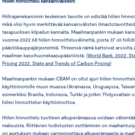
Hiilen hinnoittelu kansainvälisesti
Hiilirajamekanismin keskeinen tavoite on edistää hiilen hinnoi
mikä olisi hyvin merkittävää kansainvälisten ilmastotavoitte
tasapuolisen kilpailun kannalta. Maailmanpankin mukaan kansa
vuonna 2022 68 hiilen hinnoitteluvälinettä, joista 37 oli hiilid
päästökauppajärjestelmiä. Yhteensä nämä kattoivat arviolta 2
maailman kasvihuonekaasupäästöistä. (
World Bank. 2022. St
Pricing 2022. State and Trends of Carbon Pricing
)
Maailmanpankin mukaan CBAM on ollut ajuri hiilen hinnoittelu
käyttöönotolle muun muassa Ukrainassa, Uruguayssa, Taiwanis
esimerkiksi Brasilia, Indonesia, Turkki ja jotkin Yhdysvaltain 
hiilen hinnoittelun käyttöönottoa.
Hiilen hinnoittelu tuotteen alkuperämaassa voidaan vähen
maksuista. Riittävien todistusten esittäminen on maahantuojan
on asetuksen mukaan varmennettava alkuperämaasta ja maa