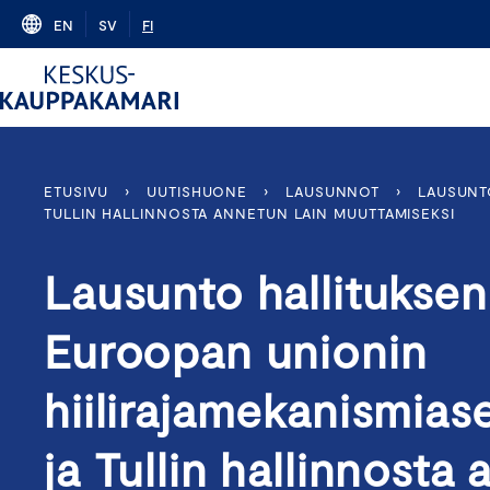
Skip
EN
SV
FI
to
content
ETUSIVU
›
UUTISHUONE
›
LAUSUNNOT
›
LAUSUNT
TULLIN HALLINNOSTA ANNETUN LAIN MUUTTAMISEKSI
Lausunto hallituksen 
Euroopan unionin
hiilirajamekanismia
ja Tullin hallinnosta