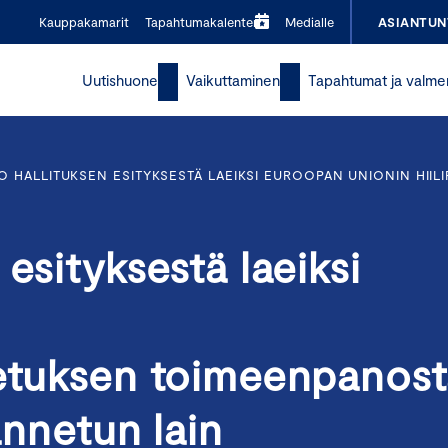
Kauppakamarit
Tapahtumakalenteri
Medialle
ASIANTUN
Uutishuone
Vaikuttaminen
Tapahtumat ja valme
O HALLITUKSEN ESITYKSESTÄ LAEIKSI EUROOPAN UNIONIN HII
esityksestä laeiksi
setuksen toimeenpanos
 annetun lain