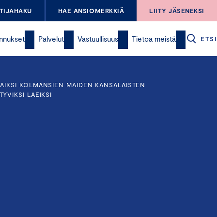
TIJAHAKU
HAE ANSIOMERKKIÄ
LIITY JÄSENEKSI
nnukset
Palvelut
Vastuullisuus
Tietoa meistä
ETSI
AIKSI KOLMANSIEN MAIDEN KANSALAISTEN
YVIKSI LAEIKSI