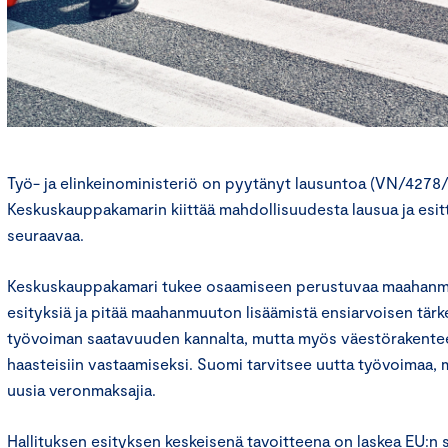
Työ- ja elinkeinoministeriö on pyytänyt lausuntoa (VN/4278/
Keskuskauppakamarin kiittää mahdollisuudesta lausua ja esi
seuraavaa.
Keskuskauppakamari tukee osaamiseen perustuvaa maahanmu
esityksiä ja pitää maahanmuuton lisäämistä ensiarvoisen tä
työvoiman saatavuuden kannalta, mutta myös väestörakentee
haasteisiin vastaamiseksi. Suomi tarvitsee uutta työvoimaa,
uusia veronmaksajia.
Hallituksen esityksen keskeisenä tavoitteena on laskea EU:n s