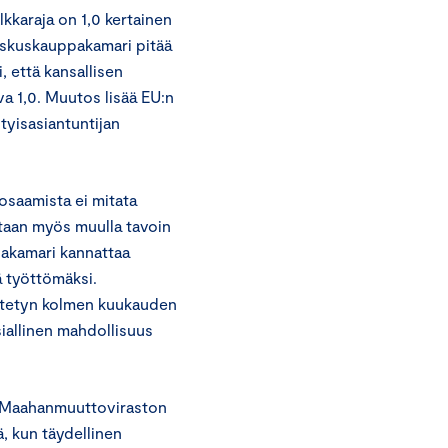
lkkaraja on 1,0 kertainen
skuskauppakamari pitää
, että kansallisen
va 1,0. Muutos lisää EU:n
tyisasiantuntijan
osaamista ei mitata
etaan myös muulla tavoin
akamari kannattaa
yä työttömäksi.
esitetyn kolmen kuukauden
iasiallinen mahdollisuus
tä Maahanmuuttoviraston
, kun täydellinen