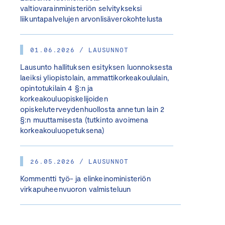
valtiovarainministeriön selvitykseksi
liikuntapalvelujen arvonlisäverokohtelusta
01.06.2026 / LAUSUNNOT
Lausunto hallituksen esityksen luonnoksesta
laeiksi yliopistolain, ammattikorkeakoululain,
opintotukilain 4 §:n ja
korkeakouluopiskelijoiden
opiskeluterveydenhuollosta annetun lain 2
§:n muuttamisesta (tutkinto avoimena
korkeakouluopetuksena)
26.05.2026 / LAUSUNNOT
Kommentti työ- ja elinkeinoministeriön
virkapuheenvuoron valmisteluun