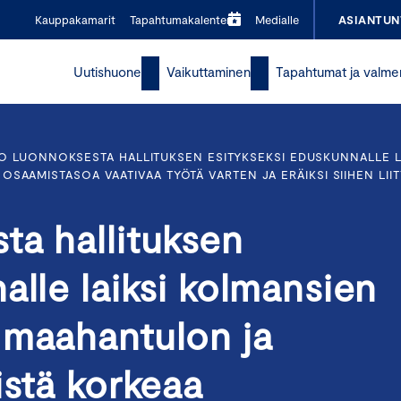
Kauppakamarit
Tapahtumakalenteri
Medialle
ASIANTUN
Uutishuone
Vaikuttaminen
Tapahtumat ja valme
O LUONNOKSESTA HALLITUKSEN ESITYKSEKSI EDUSKUNNALLE L
AAMISTASOA VAATIVAA TYÖTÄ VARTEN JA ERÄIKSI SIIHEN LIITT
ta hallituksen
alle laiksi kolmansien
 maahantulon ja
istä korkeaa