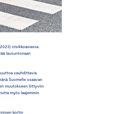
2023) otsikkoasiassa.
ttää lausuntonaan
uttoa vauhdittavia
rkeänä Suomelle osaavan
n muutokseen liittyviin
 mutta myös laajemmin
inisen kortin