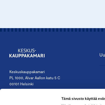
Uu
Keskuskauppakamari
PL 1000, Alvar Aallon katu 5 C
00101 Helsinki
09 4242 6200
Tämä sivusto käyttää eväs
keskuskauppakamari@chamber.fi