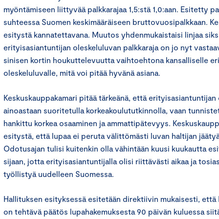
myöntämiseen liittyvää palkkarajaa 1,5:stä 1,0:aan. Esitetty pa
suhteessa Suomen keskimääräiseen bruttovuosipalkkaan. Ke
esitystä kannatettavana. Muutos yhdenmukaistaisi linjaa siksi
erityisasiantuntijan oleskeluluvan palkkaraja on jo nyt vastaa
sinisen kortin houkuttelevuutta vaihtoehtona kansalliselle eri
oleskeluluvalle, mitä voi pitää hyvänä asiana.
Keskuskauppakamari pitää tärkeänä, että erityisasiantuntijan 
ainoastaan suoritetulla korkeakoulututkinnolla, vaan tunnist
hankittu korkea osaaminen ja ammattipätevyys. Keskuskaupp
esitystä, että lupaa ei peruta välittömästi luvan haltijan jäät
Odotusajan tulisi kuitenkin olla vähintään kuusi kuukautta 
sijaan, jotta erityisasiantuntijalla olisi riittävästi aikaa ja tos
työllistyä uudelleen Suomessa.
Hallituksen esityksessä esitetään direktiivin mukaisesti, et
on tehtävä päätös lupahakemuksesta 90 päivän kuluessa siitä