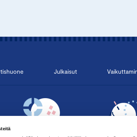
tishuone
Julkaisut
Vaikuttami
teitä