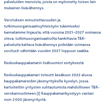
palveluiden menoista, joista on myönnetty toisen lain
mukainen lisävähennys.
Verotuksen ennustettavuuden ja
tutkimusorganisaatioyhteistyön tukemiseksi
kannatamme linjausta, että vuosina 2021–2027 voimassa
oleva, tutkimusorganisaatioilta hankittavia T&K-
palveluita kattava lisävähennys pidetään voimassa
sovitusti vähintään vuoden 2027 loppuun saakka.
Keskuskauppakamarin lisähuomiot esityksestä
Keskuskauppakamari toteutti kesäkuun 2022 alussa
kauppakamareiden jäsenyrityksille kyselyn, jossa
kartoitettiin yritysten suhtautumista mahdolliseen T&K-
verokannustimeen.
[1]
Kauppakamarikyselyyn vastasi
noin 2 000 jäsenyritystä.