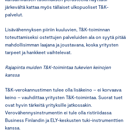
järkevältä kattaa myös tällaiset ulkopuoliset T&K-
palvelut.
Lisävähennyksen piiriin kuuluvien, T&K-toiminnan
toteuttamiseksi ostettujen palveluiden ala on syytä pitää
mahdollisimman laajana ja joustavana, koska yritysten
tarpeet ja hankkeet vaihtelevat.
Rajapinta muiden T&K-toimintaa tukevien keinojen
kanssa
T&K-verokannustimen tulee olla lisäkeino – ei korvaava
keino – vauhdittaa yritysten T&K-toimintaa. Suorat tuet
ovat hyvin tärkeitä yrityksille jatkossakin.
Verovähennysinstrumentin ei tule olla ristiriidassa
Business Finlandin ja ELY-keskusten tuki-instrumenttien
kanssa.