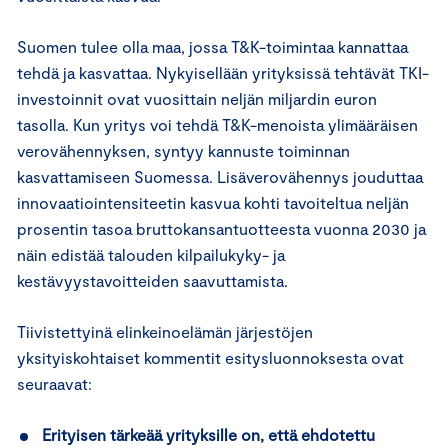
Suomen tulee olla maa, jossa T&K-toimintaa kannattaa
tehdä ja kasvattaa. Nykyisellään yrityksissä tehtävät TKI-
investoinnit ovat vuosittain neljän miljardin euron
tasolla. Kun yritys voi tehdä T&K-menoista ylimääräisen
verovähennyksen, syntyy kannuste toiminnan
kasvattamiseen Suomessa. Lisäverovähennys jouduttaa
innovaatiointensiteetin kasvua kohti tavoiteltua neljän
prosentin tasoa bruttokansantuotteesta vuonna 2030 ja
näin edistää talouden kilpailukyky- ja
kestävyystavoitteiden saavuttamista.
Tiivistettyinä elinkeinoelämän järjestöjen
yksityiskohtaiset kommentit esitysluonnoksesta ovat
seuraavat:
Erityisen tärkeää yrityksille on, että ehdotettu