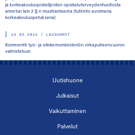
ja korkeakouluopiskelijoiden opiskeluterveydenhuollosta
annetun lain 2 §:n muuttamisesta (tutkinto avoimena
korkeakouluopetuksena)
26.05.2026 / LAUSUNNOT
Kommentti työ- ja elinkeinoministeriön virkapuheenvuoron
valmisteluun
Uutishuone
Julkaisut
Vaikuttaminen
Palvelut