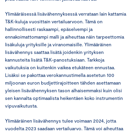
Ylimääräisessä lisävähennyksessä verrataan lain kattamia
T&K-kuluja vuosittain vertailuarvoon. Tämä on
hallinnollisesti raskaampi, epäselvempi ja
ennakoimattomampi malli ja aiheuttaa näin tarpeettomia
lisäkuluja yrityksille ja viranomaisille. Ylimääräinen
lisävähennys saattaa lisätä joidenkin yrityksen
kannusteita lisätä T&K-panostuksiaan. Tarkkoja
vaikutuksia on kuitenkin vaikea etukäteen ennustaa.
Lisäksi se pakottaa verokannustimella asetetun 100
miljoonan euron budjettirajoitteen tähden asettamaan
yleisen lisävähennyksen tason alhaisemmaksi kuin olisi
sen kannalta optimaalista heikentäen koko instrumentin
vipuvaikutusta.
Ylimääräinen lisävähennys tulee voimaan 2024, jotta
vuodelta 2023 saadaan vertailuarvo. Tämä voi aiheuttaa