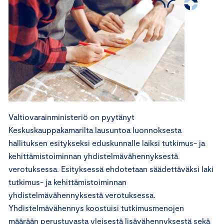
Valtiovarainministeriö on pyytänyt
Keskuskauppakamarilta lausuntoa luonnoksesta
hallituksen esitykseksi eduskunnalle laiksi tutkimus- ja
kehittämistoiminnan yhdistelmävähennyksestä
verotuksessa. Esityksessä ehdotetaan säädettäväksi laki
tutkimus- ja kehittämistoiminnan
yhdistelmävähennyksestä verotuksessa.
Yhdistelmävähennys koostuisi tutkimusmenojen
määrään perustuvasta yleisestä lisävähennyksestä sekä