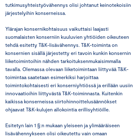
tutkimusyhteistyövähennys olisi johtanut keinotekoisiin
järjestelyihin konserneissa.
Ylärajan konsernikohtaisuus vaikuttaisi laajasti
suomalaisten konserniin kuuluvien yhtiöiden oikeuteen
tehdä esitetty T&K-lisävähennys. T&K-toiminta on
konsernien sisällä järjestetty eri tavoin kunkin konsernin
liiketoimintoihin nähden tarkoituksenmukaisimmalla
tavalla. Olemassa olevaan liiketoimintaan liittyvää T&K-
toimintaa saatetaan esimerkiksi harjoittaa
toimintokohtaisesti eri konserniyhtiössä ja erillään uusiin
innovaatioihin liittyvästä T&K-toiminnasta. Kuitenkin
kaikissa konserneissa siirtohinnoittelusäännökset
ohjaavat T&K-kulujen allokointia erillisyhtiöille.
Esitetyn lain 1 §:n mukaan yleiseen ja ylimääräiseen
lisävähennykseen olisi oikeutettu vain omaan