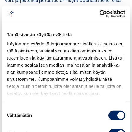
verojärjestelmä perustuu erillisyhtiöperiaatteelle, eikä
meillä ole käytössä konsolidoitua
konserniverotusjärjestelmää. Konsernikohtaisen ylärajan
asettaminen verokannustimelle olisi Suomen
verojärjestelmän kannalta yhteensopimaton toimenpide.
Tämä sivusto käyttää evästeitä
Mikäli T&K-verovähennyksen myötä Suomen
Käytämme evästeitä tarjoamamme sisällön ja mainosten
verojärjestelmään tuodaan konserniverotuksen
räätälöimiseen, sosiaalisen median ominaisuuksien
elementtejä, kyseessä on fundamentaalinen
tukemiseen ja kävijämäärämme analysoimiseen. Lisäksi
yritysverojärjestelmän muutos.
jaamme sosiaalisen median, mainosalan ja analytiikka-
alan kumppaneillemme tietoja siitä, miten käytät
Hallinnollisesti konsernikohtaisesti laskettava yläraja olisi
sivustoamme. Kumppanimme voivat yhdistää näitä
raskas ja epäselvä, kun yksittäisen konserniyhtiön
tietoja muihin tietoihin, joita olet antanut heille tai joita on
verotettava tulos riippuisi koko konsernin T&K-kulujen
kerätty, kun olet käyttänyt heidän palvelujaan.
määrästä. Mikäli jonkun konserniyhtiön luvuissa
tapahtuisi muutoksia, jokaisen konserniyhtiön verotusta
Suostumuksen
ja tilinpäätöstä tulisi oikaista jälkikäteen. On selvää, että
Välttämätön
valinta
konsernikohtainen yläraja lisäisi hallinnollista taakkaa ja
siten heikentäisi T&K-verokannustimen käytettävyyttä.