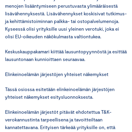
menojen lisääntymiseen perustuvasta ylimääräisestä
lisävähennyksestä. Lisävähennykset koskisivat tutkimus-
ja kehittämistoiminnan palkka- tai ostopalvelumenoja.
Kyseessä olisi yrityksille uusi yleinen verotuki, joka ei
olisi EU-oikeuden näkökulmasta valtiontukea.
Keskuskauppakamari kiittää lausuntopyynnöstä ja esittää
lausuntonaan kunnioittaen seuraavaa.
Elinkeinoelämän järjestöjen yhteiset näkemykset
Tässä osiossa esitetään elinkeinoelämän järjestöjen
yhteiset näkemykset esitysluonnoksesta.
Elinkeinoelämän järjestöt pitävät ehdotettua T&K-
verokannustinta tarpeellisena ja tavoitteiltaan
kannatettavana. Erityisen tärkeää yrityksille on, että