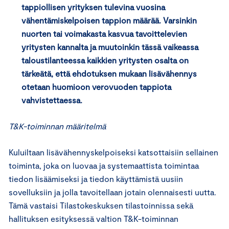
tappiollisen yrityksen tulevina vuosina
vähentämiskelpoisen tappion määrää. Varsinkin
nuorten tai voimakasta kasvua tavoittelevien
yritysten kannalta ja muutoinkin tässä vaikeassa
taloustilanteessa kaikkien yritysten osalta on
tärkeätä, että ehdotuksen mukaan lisävähennys
otetaan huomioon verovuoden tappiota
vahvistettaessa.
T&K-toiminnan määritelmä
Kuluiltaan lisävähennyskelpoiseksi katsottaisiin sellainen
toiminta, joka on luovaa ja systemaattista toimintaa
tiedon lisäämiseksi ja tiedon käyttämistä uusiin
sovelluksiin ja jolla tavoitellaan jotain olennaisesti uutta.
Tämä vastaisi Tilastokeskuksen tilastoinnissa sekä
hallituksen esityksessä valtion T&K-toiminnan