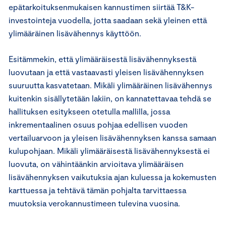
epätarkoituksenmukaisen kannustimen siirtää T&K-
investointeja vuodella, jotta saadaan sekä yleinen että
ylimääräinen lisävähennys käyttöön.
Esitämmekin, että ylimääräisestä lisävähennyksestä
luovutaan ja että vastaavasti yleisen lisävähennyksen
suuruutta kasvatetaan. Mikäli ylimääräinen lisävähennys
kuitenkin sisällytetään lakiin, on kannatettavaa tehdä se
hallituksen esitykseen otetulla mallilla, jossa
inkrementaalinen osuus pohjaa edellisen vuoden
vertailuarvoon ja yleisen lisävähennyksen kanssa samaan
kulupohjaan. Mikäli ylimääräisestä lisävähennyksestä ei
luovuta, on vähintäänkin arvioitava ylimääräisen
lisävähennyksen vaikutuksia ajan kuluessa ja kokemusten
karttuessa ja tehtävä tämän pohjalta tarvittaessa
muutoksia verokannustimeen tulevina vuosina.