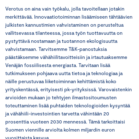
Verotus on aina vain työkalu, jolla tavoitellaan jotakin
merkittävää. Innovaatiotoiminnan lisäämiseen tähtäävien
julkisten kannustimien vahvistaminen on perusteltua
vallitsevassa tilanteessa, jossa työn tuottavuutta on
pystyttävä nostamaan ja tuotannon ekologisuutta
vahvistamaan. Tarvitsemme T&K-panostuksia
päästäksemme vähähiilitavoitteisiin ja irtautuaksemme
Venäjän fossiilisesta energiasta. Tarvitaan lisää
tutkimukseen pohjaava uutta tietoa ja teknologiaa ja
näille perustuvaa liiketoiminnan kehittämistä koko
yrityskentässä, erityisesti pk-yrityksissä. Varovaistenkin
arvioiden mukaan jo tehtyjen ilmastositoumusten
toteuttaminen lisää puhtaiden teknologioiden kysyntää
ja vähähiili-investointien tarvetta vähintään 20
prosenttia vuoteen 2030 mennessä. Tämä tarkoittaisi
Suomen viennille arviolta kolmen miljardin euron
vuosittaista kasvua.