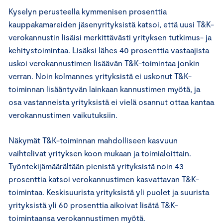
Kyselyn perusteella kymmenisen prosenttia
kauppakamareiden jäsenyrityksistä katsoi, että uusi T&K-
verokannustin lisäisi merkittävästi yrityksen tutkimus- ja
kehitystoimintaa. Lisäksi lähes 40 prosenttia vastaajista
uskoi verokannustimen lisäävän T&K-toimintaa jonkin
verran. Noin kolmannes yrityksistä ei uskonut T&K-
toiminnan lisääntyvän lainkaan kannustimen myötä, ja
osa vastanneista yrityksistä ei vielä osannut ottaa kantaa
verokannustimen vaikutuksiin.
Näkymät T&K-toiminnan mahdolliseen kasvuun
vaihtelivat yrityksen koon mukaan ja toimialoittain.
Työntekijämäärältään pienistä yrityksistä noin 43
prosenttia katsoi verokannustimen kasvattavan T&K-
toimintaa. Keskisuurista yrityksistä yli puolet ja suurista
yrityksistä yli 60 prosenttia aikoivat lisätä T&K-
toimintaansa verokannustimen myötä.