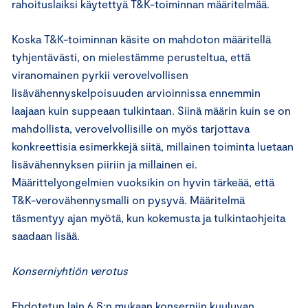
rahoituslaiksi käytettyä T&K-toiminnan määritelmää.
Koska T&K-toiminnan käsite on mahdoton määritellä
tyhjentävästi, on mielestämme perusteltua, että
viranomainen pyrkii verovelvollisen
lisävähennyskelpoisuuden arvioinnissa ennemmin
laajaan kuin suppeaan tulkintaan. Siinä määrin kuin se on
mahdollista, verovelvollisille on myös tarjottava
konkreettisia esimerkkejä siitä, millainen toiminta luetaan
lisävähennyksen piiriin ja millainen ei.
Määrittelyongelmien vuoksikin on hyvin tärkeää, että
T&K-verovähennysmalli on pysyvä. Määritelmä
täsmentyy ajan myötä, kun kokemusta ja tulkintaohjeita
saadaan lisää.
Konserniyhtiön verotus
Ehdotetun lain 6 §:n mukaan konserniin kuuluvan