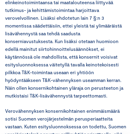
elinkeinotoimintaansa tai maatalouteensa liittyvää
tutkimus- ja kehittämistoimintaa harjoittava
verovelvollinen. Lisäksi ehdotetun lain 7 §:n 3
momentissa säädettäisiin, ettei yleistä tai ylimääräistä
lisävähennystä saa tehdä saadusta
konserniavustuksesta. Kun lisäksi otetaan huomioon
edellä mainitut siirtohinnoittelusäännökset, ei
käytännössä ole mahdollista, että konsernit voisivat
esitysluonnoksessa väitetyllä tavalla keinotekoisesti
pilkkoa T&K-toimintaa useaan eri yhtiöön
hyödyntääkseen T&K-vähennyksen useamman kerran.
Näin ollen konsernikohtainen yläraja on perusteeton ja
mutkistaisi T&K-lisävähennystä tarpeettomasti.
Verovähennyksen konsernikohtainen enimmäismäärä
sotisi Suomen verojärjestelmän perusperiaatteita
vastaan. Kuten esitysluonnoksessa on todettu, Suomen