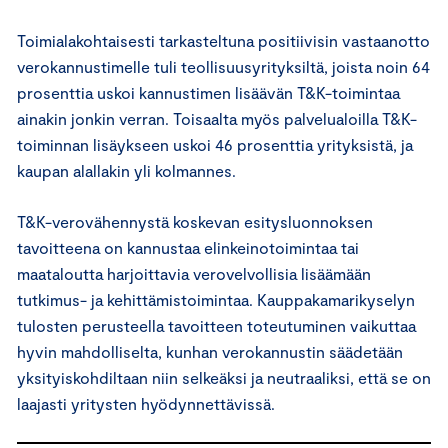
Toimialakohtaisesti tarkasteltuna positiivisin vastaanotto
verokannustimelle tuli teollisuusyrityksiltä, joista noin 64
prosenttia uskoi kannustimen lisäävän T&K-toimintaa
ainakin jonkin verran. Toisaalta myös palvelualoilla T&K-
toiminnan lisäykseen uskoi 46 prosenttia yrityksistä, ja
kaupan alallakin yli kolmannes.
T&K-verovähennystä koskevan esitysluonnoksen
tavoitteena on kannustaa elinkeinotoimintaa tai
maataloutta harjoittavia verovelvollisia lisäämään
tutkimus- ja kehittämistoimintaa. Kauppakamarikyselyn
tulosten perusteella tavoitteen toteutuminen vaikuttaa
hyvin mahdolliselta, kunhan verokannustin säädetään
yksityiskohdiltaan niin selkeäksi ja neutraaliksi, että se on
laajasti yritysten hyödynnettävissä.