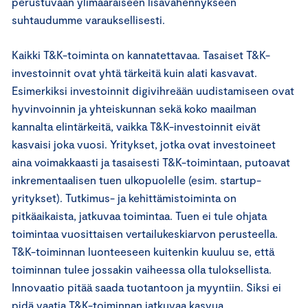
perustuvaan ylimääräiseen lisävähennykseen
suhtaudumme varauksellisesti.
Kaikki T&K-toiminta on kannatettavaa. Tasaiset T&K-
investoinnit ovat yhtä tärkeitä kuin alati kasvavat.
Esimerkiksi investoinnit digivihreään uudistamiseen ovat
hyvinvoinnin ja yhteiskunnan sekä koko maailman
kannalta elintärkeitä, vaikka T&K-investoinnit eivät
kasvaisi joka vuosi. Yritykset, jotka ovat investoineet
aina voimakkaasti ja tasaisesti T&K-toimintaan, putoavat
inkrementaalisen tuen ulkopuolelle (esim. startup-
yritykset). Tutkimus- ja kehittämistoiminta on
pitkäaikaista, jatkuvaa toimintaa. Tuen ei tule ohjata
toimintaa vuosittaisen vertailukeskiarvon perusteella.
T&K-toiminnan luonteeseen kuitenkin kuuluu se, että
toiminnan tulee jossakin vaiheessa olla tuloksellista.
Innovaatio pitää saada tuotantoon ja myyntiin. Siksi ei
pidä vaatia T&K-toiminnan jatkuvaa kasvua.