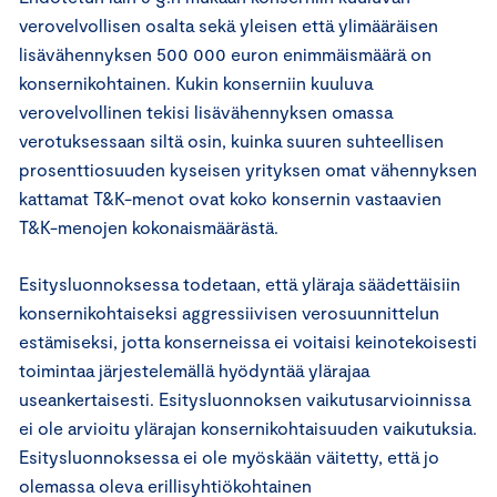
verovelvollisen osalta sekä yleisen että ylimääräisen
lisävähennyksen 500 000 euron enimmäismäärä on
konsernikohtainen. Kukin konserniin kuuluva
verovelvollinen tekisi lisävähennyksen omassa
verotuksessaan siltä osin, kuinka suuren suhteellisen
prosenttiosuuden kyseisen yrityksen omat vähennyksen
kattamat T&K-menot ovat koko konsernin vastaavien
T&K-menojen kokonaismäärästä.
Esitysluonnoksessa todetaan, että yläraja säädettäisiin
konsernikohtaiseksi aggressiivisen verosuunnittelun
estämiseksi, jotta konserneissa ei voitaisi keinotekoisesti
toimintaa järjestelemällä hyödyntää ylärajaa
useankertaisesti. Esitysluonnoksen vaikutusarvioinnissa
ei ole arvioitu ylärajan konsernikohtaisuuden vaikutuksia.
Esitysluonnoksessa ei ole myöskään väitetty, että jo
olemassa oleva erillisyhtiökohtainen