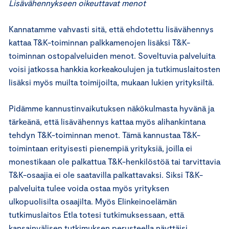
Lisävähennykseen oikeuttavat menot
Kannatamme vahvasti sitä, että ehdotettu lisävähennys
kattaa T&K-toiminnan palkkamenojen lisäksi T&K-
toiminnan ostopalveluiden menot. Soveltuvia palveluita
voisi jatkossa hankkia korkeakoulujen ja tutkimuslaitosten
lisäksi myös muilta toimijoilta, mukaan lukien yrityksiltä.
Pidämme kannustinvaikutuksen näkökulmasta hyvänä ja
tärkeänä, että lisävähennys kattaa myös alihankintana
tehdyn T&K-toiminnan menot. Tämä kannustaa T&K-
toimintaan erityisesti pienempiä yrityksiä, joilla ei
monestikaan ole palkattua T&K-henkilöstöä tai tarvittavia
T&K-osaajia ei ole saatavilla palkattavaksi. Siksi T&K-
palveluita tulee voida ostaa myös yrityksen
ulkopuolisilta osaajilta. Myös Elinkeinoelämän
tutkimuslaitos Etla totesi tutkimuksessaan, että
kansainvälisen tutkimuksen perusteella näyttäisi