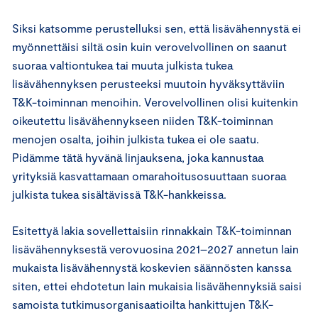
Siksi katsomme perustelluksi sen, että lisävähennystä ei
myönnettäisi siltä osin kuin verovelvollinen on saanut
suoraa valtiontukea tai muuta julkista tukea
lisävähennyksen perusteeksi muutoin hyväksyttäviin
T&K-toiminnan menoihin. Verovelvollinen olisi kuitenkin
oikeutettu lisävähennykseen niiden T&K-toiminnan
menojen osalta, joihin julkista tukea ei ole saatu.
Pidämme tätä hyvänä linjauksena, joka kannustaa
yrityksiä kasvattamaan omarahoitusosuuttaan suoraa
julkista tukea sisältävissä T&K-hankkeissa.
Esitettyä lakia sovellettaisiin rinnakkain T&K-toiminnan
lisävähennyksestä verovuosina 2021–2027 annetun lain
mukaista lisävähennystä koskevien säännösten kanssa
siten, ettei ehdotetun lain mukaisia lisävähennyksiä saisi
samoista tutkimusorganisaatioilta hankittujen T&K-