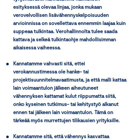
esityksessä olevaa linjaa, jonka mukaan
verovelvollisen lisävähennyskelpoisuuden
arvioinnissa on sovellettava ennemmin laajaa kuin
suppeaa tulkintaa. Verohallinnolta tulee saada
kattava ja selkeä tulkintaohje mahdollisimman
aikaisessa vaiheessa.
Kannatamme vahvasti sitä, ettei
verokannustimessa ole hanke- tai
projektisuunnitelmavaatimusta, ja että malli kattaa
lain voimaantulon jälkeen aiheutuneet
vähennyksen kattamat kulut riippumatta siitä,
onko kyseinen tutkimus- tai kehitystyö alkanut
ennen tai jälkeen lain voimaantulon. Tämä on
tärkeää myös murrettujen tilikausien yrityksille.
Kannatamme sitä, että vähennys kasvattaa