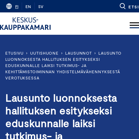
Skip
FI
EN
SV
ETSI
to
content
ETUSIVU
›
UUTISHUONE
›
LAUSUNNOT
›
LAUSUNTO
LUONNOKSESTA HALLITUKSEN ESITYKSEKSI
EDUSKUNNALLE LAIKSI TUTKIMUS- JA
KEHITTÄMISTOIMINNAN YHDISTELMÄVÄHENNYKSESTÄ
VEROTUKSESSA
Lausunto luonnoksesta
hallituksen esitykseksi
eduskunnalle laiksi
tutkimus- ja