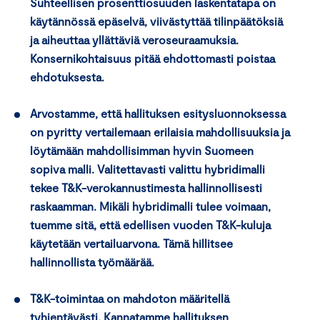
Suhteellisen prosenttiosuuden laskentatapa on
käytännössä epäselvä, viivästyttää tilinpäätöksiä
ja aiheuttaa yllättäviä veroseuraamuksia.
Konsernikohtaisuus pitää ehdottomasti poistaa
ehdotuksesta.
Arvostamme, että hallituksen esitysluonnoksessa
on pyritty vertailemaan erilaisia mahdollisuuksia ja
löytämään mahdollisimman hyvin Suomeen
sopiva malli. Valitettavasti valittu hybridimalli
tekee T&K-verokannustimesta hallinnollisesti
raskaamman. Mikäli hybridimalli tulee voimaan,
tuemme sitä, että edellisen vuoden T&K-kuluja
käytetään vertailuarvona. Tämä hillitsee
hallinnollista työmäärää.
T&K-toimintaa on mahdoton määritellä
tyhjentävästi. Kannatamme hallituksen