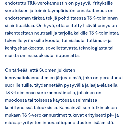
ehdotettu T&K-verokannustin on pysyvä. Yrityksille
verotuksen ja toimintaympäristön ennakoitavuus on
ehdottoman tärkeä tekijä pohdittaessa T&K-toiminnan
sijaintipaikkaa. On hyvä, että esitetty lisävähennys on
rakenteeltaan neutraali ja tarjolla kaikille T&K-toimintaa
tekeville yrityksille koosta, toimialasta, tutkimus- ja
kehityshankkeesta, sovellettavasta teknologiasta tai
muista ominaisuuksista riippumatta.
On tärkeää, että Suomen julkisten
innovaatiokannustimien järjestelmää, joka on perustunut
suorille tuille, täydennetään pysyvällä ja laaja-alaisella
T&K-toiminnan verokannustimella, jollainen on
muodossa tai toisessa käytössä useimmissa
kehittyneissä talouksissa. Kansainvälisen tutkimuksen
mukaan T&K-verokannustimet tukevat erityisesti pk- ja
midcap-yritysten innovaatiopanostusten lisäämistä.