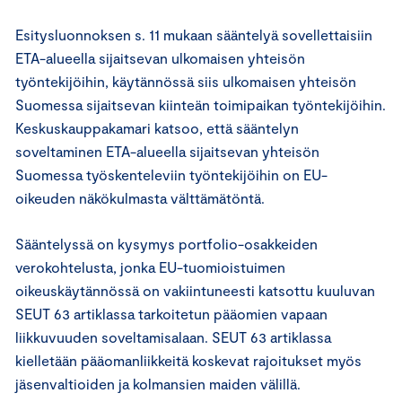
Esitysluonnoksen s. 11 mukaan sääntelyä sovellettaisiin
ETA-alueella sijaitsevan ulkomaisen yhteisön
työntekijöihin, käytännössä siis ulkomaisen yhteisön
Suomessa sijaitsevan kiinteän toimipaikan työntekijöihin.
Keskuskauppakamari katsoo, että sääntelyn
soveltaminen ETA-alueella sijaitsevan yhteisön
Suomessa työskenteleviin työntekijöihin on EU-
oikeuden näkökulmasta välttämätöntä.
Sääntelyssä on kysymys portfolio-osakkeiden
verokohtelusta, jonka EU-tuomioistuimen
oikeuskäytännössä on vakiintuneesti katsottu kuuluvan
SEUT 63 artiklassa tarkoitetun pääomien vapaan
liikkuvuuden soveltamisalaan. SEUT 63 artiklassa
kielletään pääomanliikkeitä koskevat rajoitukset myös
jäsenvaltioiden ja kolmansien maiden välillä.