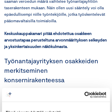
saaman veroedun määrä vaihtelee työnantajayhtiön
taserakenteen mukaan. Näin ollen uusi sääntely voi olla
epäedullisempi niille työntekijöille, jotka työskentelevät
pääomavaltaisilla toimialoilla.
Keskuskauppakamari pitää ehdotettua osakkeen
arvostustapaa perusteltuna arvonmäärityksen selkeyden
ja yksinkertaisuuden näkökulmasta.
Työnantajayrityksen osakkeiden
merkitseminen
konsernirakenteessa
Esitysluonnoksen mukaan nyt ehdotettu sääntely koskisi
vain tilanteita, joissa työntekijä merkitsee työnantajanaan
toimivan yhtiön osakkeita. Sääntely ei koskisi esimerkiksi