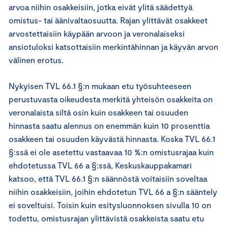
arvoa niihin osakkeisiin, jotka eivät ylitä säädettyä
omistus- tai äänivaltaosuutta. Rajan ylittävät osakkeet
arvostettaisiin käypään arvoon ja veronalaiseksi
ansiotuloksi katsottaisiin merkintähinnan ja käyvän arvon
välinen erotus.
Nykyisen TVL 66.1 §:n mukaan etu työsuhteeseen
perustuvasta oikeudesta merkitä yhteisön osakkeita on
veronalaista siltä osin kuin osakkeen tai osuuden
hinnasta saatu alennus on enemmän kuin 10 prosenttia
osakkeen tai osuuden käyvästä hinnasta. Koska TVL 66.1
§:ssä ei ole asetettu vastaavaa 10 %:n omistusrajaa kuin
ehdotetussa TVL 66 a §:ssä, Keskuskauppakamari
katsoo, että TVL 66.1 §:n säännöstä voitaisiin soveltaa
niihin osakkeisiin, joihin ehdotetun TVL 66 a §:n sääntely
ei soveltuisi. Toisin kuin esitysluonnoksen sivulla 10 on
todettu, omistusrajan ylittävistä osakkeista saatu etu