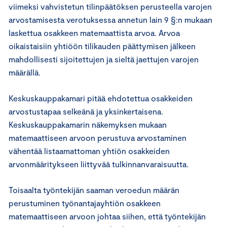
viimeksi vahvistetun tilinpäätöksen perusteella varojen
arvostamisesta verotuksessa annetun lain 9 §:n mukaan
laskettua osakkeen matemaattista arvoa. Arvoa
oikaistaisiin yhtiöön tilikauden päättymisen jälkeen
mahdollisesti sijoitettujen ja sieltä jaettujen varojen
määrällä.
Keskuskauppakamari pitää ehdotettua osakkeiden
arvostustapaa selkeänä ja yksinkertaisena.
Keskuskauppakamarin näkemyksen mukaan
matemaattiseen arvoon perustuva arvostaminen
vähentää listaamattoman yhtiön osakkeiden
arvonmääritykseen liittyvää tulkinnanvaraisuutta.
Toisaalta työntekijän saaman veroedun määrän
perustuminen työnantajayhtiön osakkeen
matemaattiseen arvoon johtaa siihen, että työntekijän