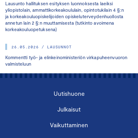
Lausunto hallituksen esityksen luonnoksesta laeiksi
yliopistolain, ammattikorkeakoululain, opintotukilain 4 §:n
ja korkeakouluopiskelijoiden opiskeluterveydenhuollosta
annetun lain 2 §:n muuttamisesta (tutkinto avoimena
korkeakouluopetuksena)
26.05.2026 / LAUSUNNOT
Kommentti työ- ja elinkeinoministeriön virkapuheenvuoron
valmisteluun
Uutishuone
Julkaisut
Vaikuttaminen