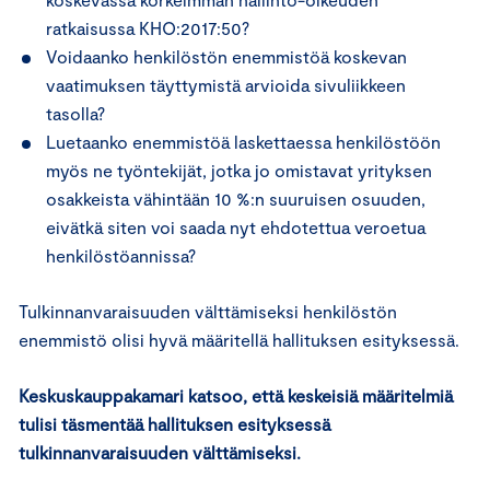
ratkaisussa KHO:2017:50?
Voidaanko henkilöstön enemmistöä koskevan
vaatimuksen täyttymistä arvioida sivuliikkeen
tasolla?
Luetaanko enemmistöä laskettaessa henkilöstöön
myös ne työntekijät, jotka jo omistavat yrityksen
osakkeista vähintään 10 %:n suuruisen osuuden,
eivätkä siten voi saada nyt ehdotettua veroetua
henkilöstöannissa?
Tulkinnanvaraisuuden välttämiseksi henkilöstön
enemmistö olisi hyvä määritellä hallituksen esityksessä.
Keskuskauppakamari katsoo, että keskeisiä määritelmiä
tulisi täsmentää hallituksen esityksessä
tulkinnanvaraisuuden välttämiseksi.