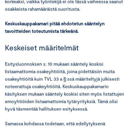
korkeaksi, vaikka työntekijä ei ole tässä vaiheessa saanut
osakkeista rahamääräistä suoritusta.
Keskuskauppakamari pitää ehdotetun sääntelyn
tavoitteiden toteutumista tärkeänä.
Keskeiset määritelmät
Esitysluonnoksen s. 10 mukaan sääntely koskisi
listaamattomia osakeyhtiöitä, joina pidettäisiin muita
osakeyhtiöitä kuin TVL 33 a §:ssä määriteltyjä julkisesti
noteerattuja osakeyhtiöitä. Keskuskauppakamarin
käsityksen mukaan sääntely koskisi siten myös listattujen
emoyhtiöiden listaamattomia tytäryrityksiä. Tämä olisi
hyvä täsmentää hallituksen esityksessä.
Samassa kohdassa todetaan, että edellytyksenä