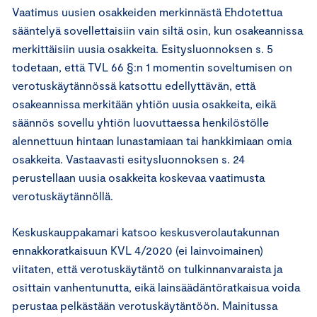
Vaatimus uusien osakkeiden merkinnästä Ehdotettua
sääntelyä sovellettaisiin vain siltä osin, kun osakeannissa
merkittäisiin uusia osakkeita. Esitysluonnoksen s. 5
todetaan, että TVL 66 §:n 1 momentin soveltumisen on
verotuskäytännössä katsottu edellyttävän, että
osakeannissa merkitään yhtiön uusia osakkeita, eikä
säännös sovellu yhtiön luovuttaessa henkilöstölle
alennettuun hintaan lunastamiaan tai hankkimiaan omia
osakkeita. Vastaavasti esitysluonnoksen s. 24
perustellaan uusia osakkeita koskevaa vaatimusta
verotuskäytännöllä.
Keskuskauppakamari katsoo keskusverolautakunnan
ennakkoratkaisuun KVL 4/2020 (ei lainvoimainen)
viitaten, että verotuskäytäntö on tulkinnanvaraista ja
osittain vanhentunutta, eikä lainsäädäntöratkaisua voida
perustaa pelkästään verotuskäytäntöön. Mainitussa