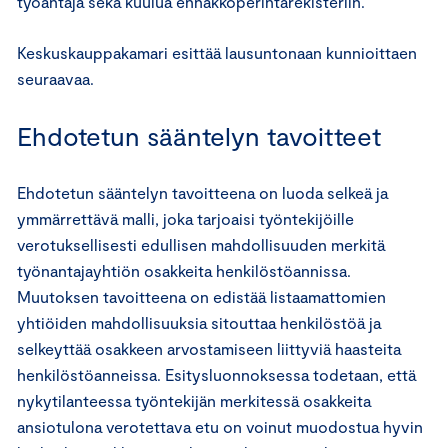
työantaja sekä kuulua ennakkoperintärekisteriin.
Keskuskauppakamari esittää lausuntonaan kunnioittaen
seuraavaa.
Ehdotetun sääntelyn tavoitteet
Ehdotetun sääntelyn tavoitteena on luoda selkeä ja
ymmärrettävä malli, joka tarjoaisi työntekijöille
verotuksellisesti edullisen mahdollisuuden merkitä
työnantajayhtiön osakkeita henkilöstöannissa.
Muutoksen tavoitteena on edistää listaamattomien
yhtiöiden mahdollisuuksia sitouttaa henkilöstöä ja
selkeyttää osakkeen arvostamiseen liittyviä haasteita
henkilöstöanneissa. Esitysluonnoksessa todetaan, että
nykytilanteessa työntekijän merkitessä osakkeita
ansiotulona verotettava etu on voinut muodostua hyvin