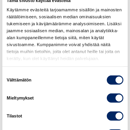
Tämä sivusto käyttää evästeitä
tilanteita, joissa tytäryhtiön työntekijä merkitsisi saman
konsernin emoyhtiön osakkeita. Rajausta perustellaan
Käytämme evästeitä tarjoamamme sisällön ja mainosten
sillä, että toimenpiteen tulisi kannustaa nimenomaan
räätälöimiseen, sosiaalisen median ominaisuuksien
tukemiseen ja kävijämäärämme analysoimiseen. Lisäksi
työnantajayhtiön osakkeiden merkintään.
jaamme sosiaalisen median, mainosalan ja analytiikka-
alan kumppaneillemme tietoja siitä, miten käytät
Keskuskauppakamari pitää tätä rajausta hankalana
sivustoamme. Kumppanimme voivat yhdistää näitä
seuraavista syistä:
tietoja muihin tietoihin, joita olet antanut heille tai joita on
kerätty, kun olet käyttänyt heidän palvelujaan.
Henkilöstön osakeomistus tytäryhtiöissä
monimutkaistaisi konsernien omistusrakenteita ja
Suostumuksen
päätöksentekoa.
Välttämätön
valinta
Henkilöstön osakeomistus tytäryhtiöissä voisi
johtaa siihen, ettei konserniyhtiöiden välillä
Mieltymykset
vallitsisi enää konserniavustuksen antamiseen
vaadittua 90 %:n omistusosuutta.
Henkilöstön osakeomistus tytäryhtiöissä voisi
Tilastot
johtaa hankaliin tilanteisiin konserninsisäisissä
järjestelyissä, joissa toimintoja ja työntekijöitä