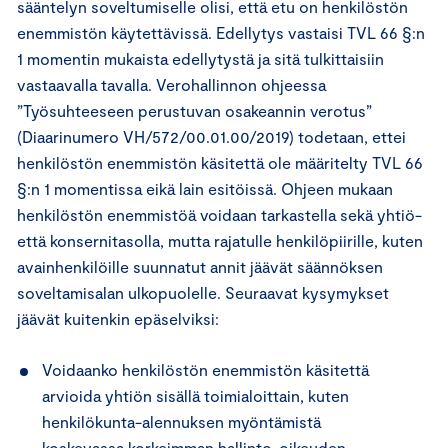
sääntelyn soveltumiselle olisi, että etu on henkilöstön
enemmistön käytettävissä. Edellytys vastaisi TVL 66 §:n
1 momentin mukaista edellytystä ja sitä tulkittaisiin
vastaavalla tavalla. Verohallinnon ohjeessa
”Työsuhteeseen perustuvan osakeannin verotus”
(Diaarinumero VH/572/00.01.00/2019) todetaan, ettei
henkilöstön enemmistön käsitettä ole määritelty TVL 66
§:n 1 momentissa eikä lain esitöissä. Ohjeen mukaan
henkilöstön enemmistöä voidaan tarkastella sekä yhtiö-
että konsernitasolla, mutta rajatulle henkilöpiirille, kuten
avainhenkilöille suunnatut annit jäävät säännöksen
soveltamisalan ulkopuolelle. Seuraavat kysymykset
jäävät kuitenkin epäselviksi:
Voidaanko henkilöstön enemmistön käsitettä
arvioida yhtiön sisällä toimialoittain, kuten
henkilökunta-alennuksen myöntämistä
koskevassa korkeimman hallinto-oikeuden