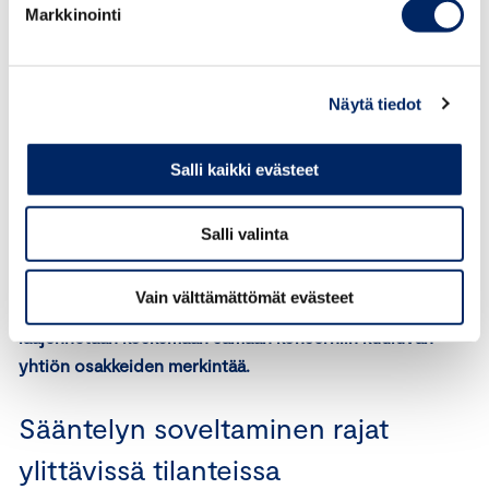
Markkinointi
siirrettäisiin yhdestä juridisesta yksiköstä toiseen,
ja työntekijöiden työsuhde omistettuun yhtiöön
katkeaisi, vaikka työskentely konsernissa jatkuisi.
Näytä tiedot
Eri konserniyhtiöiden taserakenne saattaa
vaihdella merkittävästi, mikä johtaisi vaihteluun
konserniyhtiöissä työskentelevän henkilöstön
Salli kaikki evästeet
saaman veroedun määrässä kunkin yhtiön
taserakenteesta riippuen.
Salli valinta
Vastaavaa vaatimusta ei sisälly TVL 66 §:ään.
Vain välttämättömät evästeet
Keskuskauppakamari ehdottaa, että ehdotettu sääntely
laajennetaan koskemaan samaan konserniin kuuluvan
yhtiön osakkeiden merkintää.
Sääntelyn soveltaminen rajat
ylittävissä tilanteissa