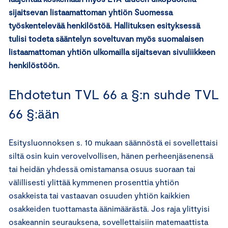
sijaitsevan listaamattoman yhtiön Suomessa
työskentelevää henkilöstöä. Hallituksen esityksessä
tulisi todeta sääntelyn soveltuvan myös suomalaisen
listaamattoman yhtiön ulkomailla sijaitsevan sivuliikkeen
henkilöstöön.
Ehdotetun TVL 66 a §:n suhde TVL
66 §:ään
Esitysluonnoksen s. 10 mukaan säännöstä ei sovellettaisi
siltä osin kuin verovelvollisen, hänen perheenjäsenensä
tai heidän yhdessä omistamansa osuus suoraan tai
välillisesti ylittää kymmenen prosenttia yhtiön
osakkeista tai vastaavan osuuden yhtiön kaikkien
osakkeiden tuottamasta äänimäärästä. Jos raja ylittyisi
osakeannin seurauksena, sovellettaisiin matemaattista