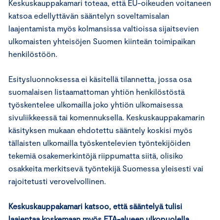
Keskuskauppakamari toteaa, että EU-oikeuden voitaneen
katsoa edellyttävän sääntelyn soveltamisalan
laajentamista myös kolmansissa valtioissa sijaitsevien
ulkomaisten yhteisöjen Suomen kiinteän toimipaikan
henkilöstöön.
Esitysluonnoksessa ei käsitellä tilannetta, jossa osa
suomalaisen listaamattoman yhtiön henkilöstöstä
työskentelee ulkomailla joko yhtiön ulkomaisessa
sivuliikkeessä tai komennuksella. Keskuskauppakamarin
käsityksen mukaan ehdotettu sääntely koskisi myös
tällaisten ulkomailla työskentelevien työntekijöiden
tekemiä osakemerkintöjä riippumatta siitä, olisiko
osakkeita merkitsevä työntekijä Suomessa yleisesti vai
rajoitetusti verovelvollinen.
Keskuskauppakamari katsoo, että sääntelyä tulisi
laajentaa koskemaan myös ETA-alueen ulkopuolella