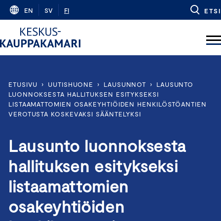
Skip
EN
SV
FI
ETSI
to
content
ETUSIVU
›
UUTISHUONE
›
LAUSUNNOT
›
LAUSUNTO
LUONNOKSESTA HALLITUKSEN ESITYKSEKSI
LISTAAMATTOMIEN OSAKEYHTIÖIDEN HENKILÖSTÖANTIEN
VEROTUSTA KOSKEVAKSI SÄÄNTELYKSI
Lausunto luonnoksesta
hallituksen esitykseksi
listaamattomien
osakeyhtiöiden