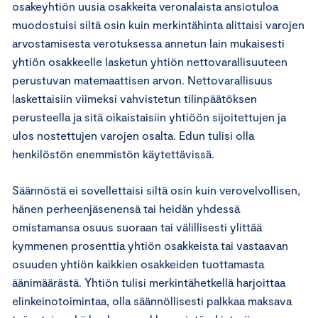
osakeyhtiön uusia osakkeita veronalaista ansiotuloa
muodostuisi siltä osin kuin merkintähinta alittaisi varojen
arvostamisesta verotuksessa annetun lain mukaisesti
yhtiön osakkeelle lasketun yhtiön nettovarallisuuteen
perustuvan matemaattisen arvon. Nettovarallisuus
laskettaisiin viimeksi vahvistetun tilinpäätöksen
perusteella ja sitä oikaistaisiin yhtiöön sijoitettujen ja
ulos nostettujen varojen osalta. Edun tulisi olla
henkilöstön enemmistön käytettävissä.
Säännöstä ei sovellettaisi siltä osin kuin verovelvollisen,
hänen perheenjäsenensä tai heidän yhdessä
omistamansa osuus suoraan tai välillisesti ylittää
kymmenen prosenttia yhtiön osakkeista tai vastaavan
osuuden yhtiön kaikkien osakkeiden tuottamasta
äänimäärästä. Yhtiön tulisi merkintähetkellä harjoittaa
elinkeinotoimintaa, olla säännöllisesti palkkaa maksava