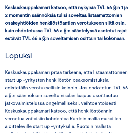
Keskuskauppakamari katsoo, että nykyisiä TVL 66 §:n 1 ja
2 momentin säännöksiä tulisi soveltaa listaamattomien
osakeyhtiöiden henkilöstöantien verotukseen siltä osin,
kuin ehdotetussa TVL 66 a §:n sääntelyssä asetetut rajat
estävät TVL 66 a §:n soveltamisen osittain tai kokonaan.
Lopuksi
Keskuskauppakamari pitää tärkeänä, että listaamattomien
start up -yritysten henkilöstön osakeomistuksia
edistetään verotuksellisin keinoin. Jos ehdotetun TVL 66
a §:n säännöksen soveltumisalan laajuus osoittautuu
jatkovalmistelussa ongelmalliseksi, vaihtoehtoisesti
Keskuskauppakamari katsoo, että henkilöstöannin
veroetua voitaisiin kohdentaa Ruotsin mallia mukaillen
aloitteleville start up -yrityksille. Ruotsin mallista