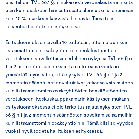
olisi tällöin TVL 66.1 §:n mukaisesti veronalaista vain siltä
osin kuin osakkeen hinnasta saatu alennus olisi enemmän
kuin 10 % osakkeen käyvästä hinnasta. Tämä tulisi
selventää hallituksen esityksessä.
Esitysluonnoksen sivulla 10 todetaan, että muiden kuin
listaamattomien osakeyhtiöiden henkilöstöantien
verotukseen sovellettaisiin edelleen nykyisiä TVL 66 §:n
1 ja 2 momentin säännöksiä. Tämä toteama voidaan
ymmärtää myös siten, että nykyiset TVL 66 §:n 1 ja 2
momentin säännökset soveltuisivat jatkossa vain muiden
kuin listaamattomien osakeyhtiöiden henkilöstöantien
verotukseen. Keskuskauppakamarin käsityksen mukaan
esitysluonnoksessa ei ole tarkoitus rajata nykyisten TVL
66 §:n 1 ja 2 momentin säännösten soveltamisalaa muihin
kuin listaamattomiin osakeyhtiöihin. Tämä olisi selvyyden
vuoksi hyvä todeta hallituksen esityksessä.