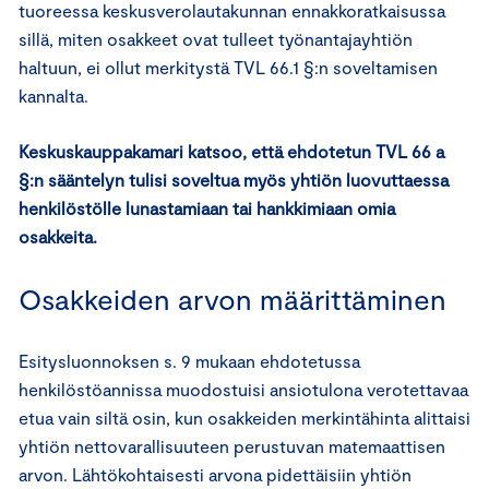
tuoreessa keskusverolautakunnan ennakkoratkaisussa
sillä, miten osakkeet ovat tulleet työnantajayhtiön
haltuun, ei ollut merkitystä TVL 66.1 §:n soveltamisen
kannalta.
Keskuskauppakamari katsoo, että ehdotetun TVL 66 a
§:n sääntelyn tulisi soveltua myös yhtiön luovuttaessa
henkilöstölle lunastamiaan tai hankkimiaan omia
osakkeita.
Osakkeiden arvon määrittäminen
Esitysluonnoksen s. 9 mukaan ehdotetussa
henkilöstöannissa muodostuisi ansiotulona verotettavaa
etua vain siltä osin, kun osakkeiden merkintähinta alittaisi
yhtiön nettovarallisuuteen perustuvan matemaattisen
arvon. Lähtökohtaisesti arvona pidettäisiin yhtiön