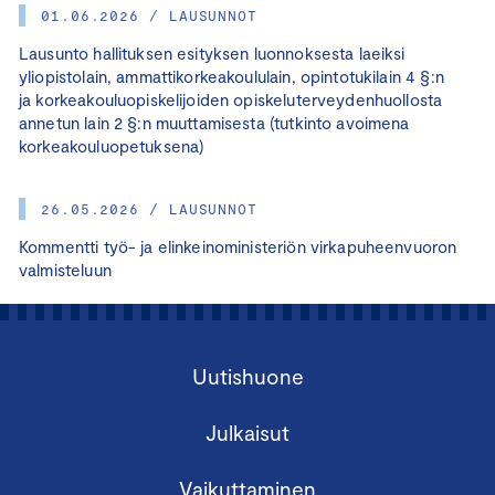
01.06.2026 / LAUSUNNOT
Lausunto hallituksen esityksen luonnoksesta laeiksi
yliopistolain, ammattikorkeakoululain, opintotukilain 4 §:n
ja korkeakouluopiskelijoiden opiskeluterveydenhuollosta
annetun lain 2 §:n muuttamisesta (tutkinto avoimena
korkeakouluopetuksena)
26.05.2026 / LAUSUNNOT
Kommentti työ- ja elinkeinoministeriön virkapuheenvuoron
valmisteluun
Uutishuone
Julkaisut
Vaikuttaminen