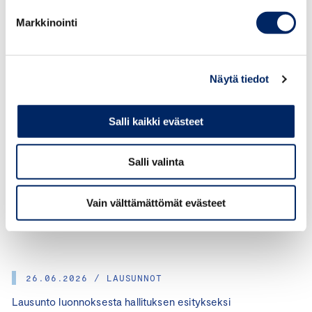
ville.kajala@chamber.fi
Markkinointi
+358 50 376 1460
Näytä tiedot
Salli kaikki evästeet
Salli valinta
KATEGORIAT:
LAINSÄÄDÄNTÖ, VILLE KAJALA
Vain välttämättömät evästeet
JAA ARTIKKELI:
26.06.2026 / LAUSUNNOT
Lausunto luonnoksesta hallituksen esitykseksi