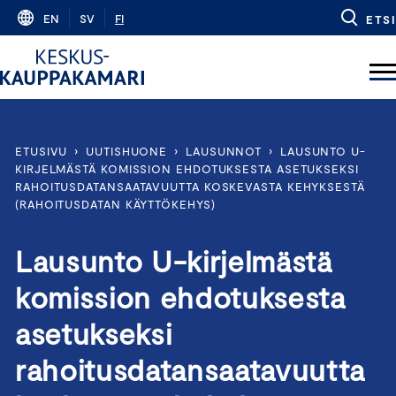
Skip
EN
SV
FI
ETSI
to
content
ETUSIVU
›
UUTISHUONE
›
LAUSUNNOT
›
LAUSUNTO U-
KIRJELMÄSTÄ KOMISSION EHDOTUKSESTA ASETUKSEKSI
RAHOITUSDATANSAATAVUUTTA KOSKEVASTA KEHYKSESTÄ
(RAHOITUSDATAN KÄYTTÖKEHYS)
Lausunto U-kirjelmästä
komission ehdotuksesta
asetukseksi
rahoitusdatansaatavuutta