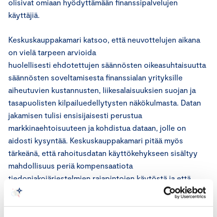
olisivat omiaan hyödyttämään finanssipalvelujen
käyttäjiä.
Keskuskauppakamari katsoo, että neuvottelujen aikana
on vielä tarpeen arvioida
huolellisesti ehdotettujen säännösten oikeasuhtaisuutta
säännösten soveltamisesta finanssialan yrityksille
aiheutuvien kustannusten, liikesalaisuuksien suojan ja
tasapuolisten kilpailuedellytysten näkökulmasta. Datan
jakamisen tulisi ensisijaisesti perustua
markkinaehtoisuuteen ja kohdistua dataan, jolle on
aidosti kysyntää. Keskuskauppakamari pitää myös
tärkeänä, että rahoitusdatan käyttökehykseen sisältyy
mahdollisuus periä kompensaatiota
tiedonjakojärjestelmien rajapintojen käytöstä ja että
sääntelyn täytäntöönpanon määräaika ja määräajat
tiedonjakojärjestelmien perustamiselle ovat riittävät.