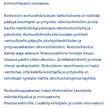
kunnioittavasti seuraavan.
Komission asetusehdotuksen tarkoituksena on edistää
pääsyä kuluttajien ja yritysten rahoitustietoihin ja sitä
kautta mahdollistaa parempia rahoitustuotteita ja -
palveluita. Asetusehdotuksella luodaan puitteet
vastuulliselle pääsylle yksityishenkilöiden ja
yritysasiakkaiden rahoitustietoihin. Asetusehdotus
kattaa laaja-alaisesti finanssisektorin toimijat (muun
muassa pankit sekä vakuutus- ja eläkelaitokset) ja niissä
olevat asiakastiedot. Ehdotuksen tavoitteena on myös
varmistaa, että kaikilla kuluttajilla ja yrityksillä on
tehokkaat työkalut hallita rahoitustietojensa käyttöä.
Keskuskauppakamari tukee ehdotuksen tavoitetta
edistää kilpailua ja innovaatioita
finanssisektorilla. Lisääntyvä kilpailu ja uudet innovaatiot