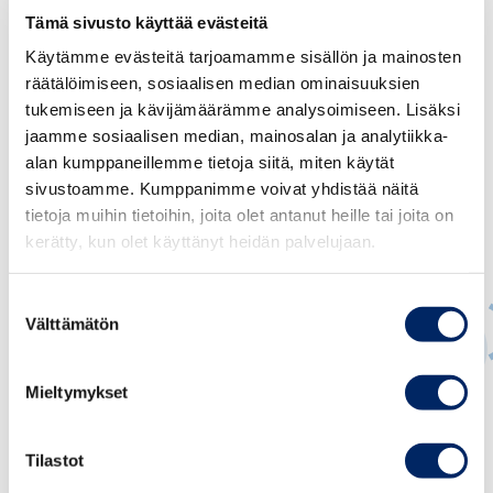
Tämä sivusto käyttää evästeitä
Käytämme evästeitä tarjoamamme sisällön ja mainosten
räätälöimiseen, sosiaalisen median ominaisuuksien
tukemiseen ja kävijämäärämme analysoimiseen. Lisäksi
jaamme sosiaalisen median, mainosalan ja analytiikka-
alan kumppaneillemme tietoja siitä, miten käytät
sivustoamme. Kumppanimme voivat yhdistää näitä
tietoja muihin tietoihin, joita olet antanut heille tai joita on
kerätty, kun olet käyttänyt heidän palvelujaan.
Suostumuksen
Välttämätön
valinta
Mieltymykset
Ville Kajala
JOHTAVA ASIANTUNTIJA, YHTIÖ- JA
Tilastot
ARVOPAPERIMARKKINAOIKEUS, CORPORATE
GOVERNANCE