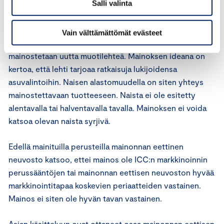
Salli valinta
ole kuvattu alentavalla, väheksyvällä tai halventavalla
tavalla.
Vain välttämättömät evästeet
Mainonnan eettinen neuvosto toteaa, että mainoksessa
mainostetaan uutta muotilehteä. Mainoksen ideana on
kertoa, että lehti tarjoaa ratkaisuja lukijoidensa
asuvalintoihin. Naisen alastomuudella on siten yhteys
mainostettavaan tuotteeseen. Naista ei ole esitetty
alentavalla tai halventavalla tavalla. Mainoksen ei voida
katsoa olevan naista syrjivä.
Edellä mainituilla perusteilla mainonnan eettinen
neuvosto katsoo, ettei mainos ole ICC:n markkinoinnin
perussääntöjen tai mainonnan eettisen neuvoston hyvää
markkinointitapaa koskevien periaatteiden vastainen.
Mainos ei siten ole hyvän tavan vastainen.
Asian käsittelyyn ovat ottaneet osaa mainonnan eettisen