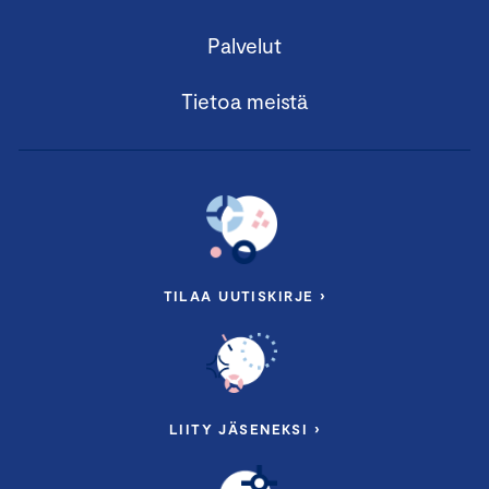
Palvelut
Tietoa meistä
TILAA UUTISKIRJE ›
LIITY JÄSENEKSI ›