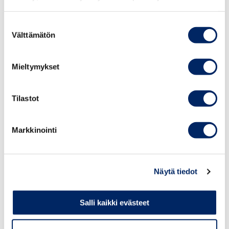
a) naista tai miestä käytetään katseenvangitsijana tai
Suostumuksen
Välttämätön
seksiobjektina ja sukupuolta käytetään alentavalla,
valinta
väheksyvällä tai halventavalla tavalla;
Mieltymykset
b) naista tai miestä käytetään seksiobjektina tai
asiattomasti katseenvangitsijana eikä sillä ole
Tilastot
mainostettavan tuotteen tai palvelun kanssa mitään
tekemistä; tai
Markkinointi
c) mainoksessa on seksuaalisia vihjailuja tahi lupauksia,
joilla ei ole mainostettavan tuotteen kanssa mitään
tekemistä.
Näytä tiedot
Periaatteiden 3 kohdan mukaan mainos ei ole hyvän
Salli kaikki evästeet
markkinointitavan vastainen vain sen vuoksi, että siinä
esiintyy vähäpukeisia tai alastomia ihmisiä, jos heitä ei