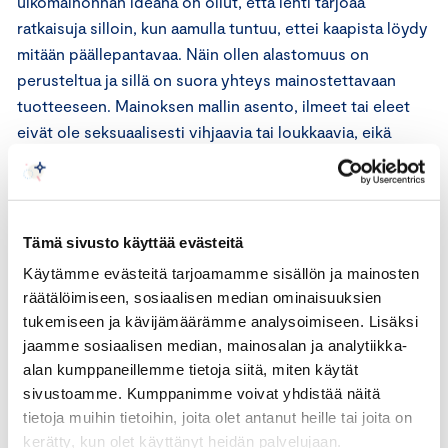
ulkomainonnan ideana on ollut, että lehti tarjoaa
ratkaisuja silloin, kun aamulla tuntuu, ettei kaapista löydy
mitään päällepantavaa. Näin ollen alastomuus on
perusteltua ja sillä on suora yhteys mainostettavaan
tuotteeseen. Mainoksen mallin asento, ilmeet tai eleet
eivät ole seksuaalisesti vihjaavia tai loukkaavia, eikä
naista ole esitetty siten, että sen voisi katsoa
halventavan naissukupuolta.
Mainonnan eettisen neuvoston lausunto
Tämä sivusto käyttää evästeitä
Käytämme evästeitä tarjoamamme sisällön ja mainosten
Kansainvälisen kauppakamarin (ICC) markkinoinnin
räätälöimiseen, sosiaalisen median ominaisuuksien
perussääntöjen 4 artiklan mukaan markkinoinnissa ei saa
tukemiseen ja kävijämäärämme analysoimiseen. Lisäksi
sallia sukupuoleen perustuvaa syrjintää.
jaamme sosiaalisen median, mainosalan ja analytiikka-
alan kumppaneillemme tietoja siitä, miten käytät
Mainonnan eettisen neuvoston hyvää markkinointitapaa
sivustoamme. Kumppanimme voivat yhdistää näitä
koskevien periaatteiden 1 kohdan mukaan mainos on
tietoja muihin tietoihin, joita olet antanut heille tai joita on
hyvän markkinointitavan vastainen, jos
kerätty, kun olet käyttänyt heidän palvelujaan.