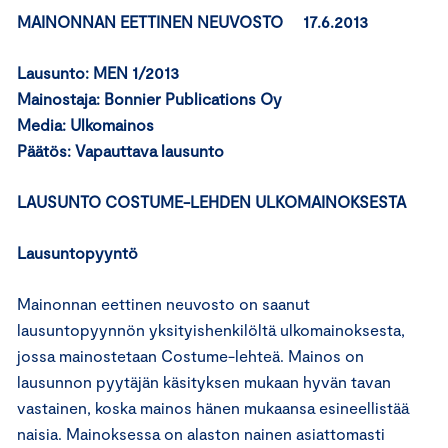
MAINONNAN EETTINEN NEUVOSTO 17.6.2013
Lausunto: MEN 1/2013
Mainostaja: Bonnier Publications Oy
Media: Ulkomainos
Päätös:
Vapauttava lausunto
LAUSUNTO COSTUME-LEHDEN ULKOMAINOKSESTA
Lausuntopyyntö
Mainonnan eettinen neuvosto on saanut
lausuntopyynnön yksityishenkilöltä ulkomainoksesta,
jossa mainostetaan Costume-lehteä. Mainos on
lausunnon pyytäjän käsityksen mukaan hyvän tavan
vastainen, koska mainos hänen mukaansa esineellistää
naisia. Mainoksessa on alaston nainen asiattomasti