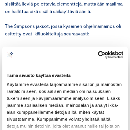
sisältää lieviä pelottavia elementtejä, mutta äänimaailma
on hallittua eikä sisällä säikäyttäviä ääniä.
The Simpsons jaksot, jossa kyseinen ohjelmamainos oli
esitetty ovat ikäluokiteltuja seuraavasti:
18.30 The Simpsons S14E21 – 7 / Ahdistus / Väkivalta
19.00 The Simpsons S14E22 - 7 / Ahdistus / Väkivalta
Tämä sivusto käyttää evästeitä
19.30 The Simpsons S15E01 – 12 /Ahdistus / Väkivalta
Käytämme evästeitä tarjoamamme sisällön ja mainosten
räätälöimiseen, sosiaalisen median ominaisuuksien
Ohjelmamainoksen ikäluokitus on vähemmän pelottava
tukemiseen ja kävijämäärämme analysoimiseen. Lisäksi
tai väkivaltainen kuin The Simpsons -sarjan jaksot, jonka
jaamme sosiaalisen median, mainosalan ja analytiikka-
yhteydessä se esitettiin. Ohjelman ikämerkintä näkyy
alan kumppaneillemme tietoja siitä, miten käytät
ohjelman alussa vähintään viisi sekuntia ja jokaisen
sivustoamme. Kumppanimme voivat yhdistää näitä
mainoskatkon jälkeen.
tietoja muihin tietoihin, joita olet antanut heille tai joita on