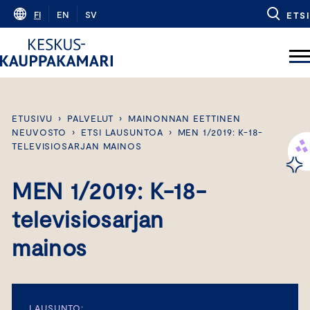
Skip
FI
EN
SV
ETSI
to
content
ETUSIVU
›
PALVELUT
›
MAINONNAN EETTINEN
NEUVOSTO
›
ETSI LAUSUNTOA
›
MEN 1/2019: K-18-
TELEVISIOSARJAN MAINOS
MEN 1/2019: K-18-
televisiosarjan
mainos
LAUSUNTO: