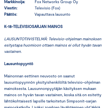
Markkinoija:
Fox Networks Group Oy
Viestin:
Televisio (Fox)
Päätös:
Vapauttava lausunto
K-18-TELEVISIOSARJAN MAINOS
LAUSUNTOTIIVISTELMÄ: Televisio-ohjelman mainoksen
esitystapa huomioon ottaen mainos ei ollut hyvän tavan
vastainen.
Lausuntopyyntö
Mainonnan eettinen neuvosto on saanut
lausuntopyynnön yksityishenkilöltä televisio-ohjelman
mainoksesta. Lausunnonpyytäjän käsityksen mukaan
mainos on hyvän tavan vastainen, koska sitä on esitetty
lähtökohtaisesti lapsille tarkoitetun Simpsonit-sarjan
mainoskatkolla. Lisäksi zombien lävähtäminen yht’äkkiä