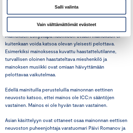
Mainonnan eettinen neuvosto toteaa, että yksittäiset
Salli valinta
lapset saattavat kokea mainoksessa ajoittain näkyvät
zombiehahmot pelottavina.
Vain välttämättömät evästeet
Mainoksen esitystapa huomioon ottaen mainoksen ei
kuitenkaan voida katsoa olevan yleisesti pelottava.
Esimerkiksi mainoksessa kuvattu haastattelutilanne,
turvallisen oloinen haastateltava mieshenkilö ja
mainoksen musiikki ovat omiaan häivyttämään
pelottavaa vaikutelmaa.
Edellä mainituilla perusteluilla mainonnan eettinen
neuvosto katsoo, ettei mainos ole ICC:n sääntöjen
vastainen. Mainos ei ole hyvän tavan vastainen.
Asian käsittelyyn ovat ottaneet osaa mainonnan eettisen
neuvoston puheenjohtaja varatuomari Päivi Romanov ja