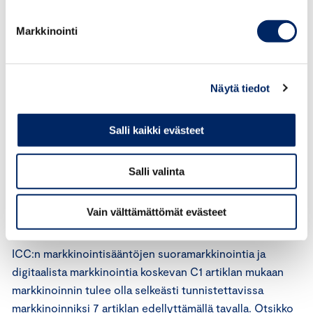
mainokseksi.
Markkinointi
Markkinoinnin kaupallinen tarkoitus tulee käydä selkeästi
ilmi. Kuluttajaa ei tule johtaa harhaan menettelyn
kaupallisen luonteen osalta. Tuotteen markkinointia ei
Näytä tiedot
tule naamioida esimerkiksi markkinatutkimukseksi,
kuluttajakyselyksi, käyttäjän tuottamaksi sisällöksi,
yksityiseksi blogiksi, henkilökohtaiseksi julkaisuksi
Salli kaikki evästeet
sosiaalisessa mediassa tai riippumattomaksi
arvosteluksi.
Salli valinta
ICC:n markkinointisääntöjen 23.2 artiklan mukaan
Vain välttämättömät evästeet
markkinoija on vastuussa kaikesta markkinoinnistaan.
ICC:n markkinointisääntöjen suoramarkkinointia ja
digitaalista markkinointia koskevan C1 artiklan mukaan
markkinoinnin tulee olla selkeästi tunnistettavissa
markkinoinniksi 7 artiklan edellyttämällä tavalla. Otsikko