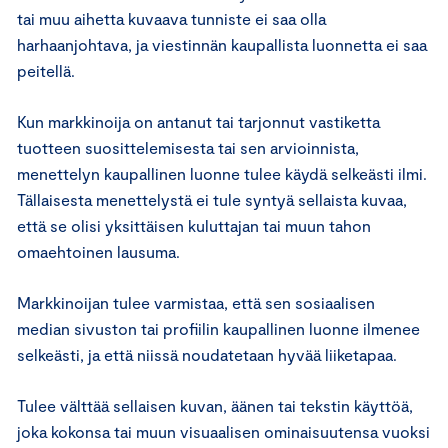
tai muu aihetta kuvaava tunniste ei saa olla
harhaanjohtava, ja viestinnän kaupallista luonnetta ei saa
peitellä.
Kun markkinoija on antanut tai tarjonnut vastiketta
tuotteen suosittelemisesta tai sen arvioinnista,
menettelyn kaupallinen luonne tulee käydä selkeästi ilmi.
Tällaisesta menettelystä ei tule syntyä sellaista kuvaa,
että se olisi yksittäisen kuluttajan tai muun tahon
omaehtoinen lausuma.
Markkinoijan tulee varmistaa, että sen sosiaalisen
median sivuston tai profiilin kaupallinen luonne ilmenee
selkeästi, ja että niissä noudatetaan hyvää liiketapaa.
Tulee välttää sellaisen kuvan, äänen tai tekstin käyttöä,
joka kokonsa tai muun visuaalisen ominaisuutensa vuoksi