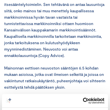
itsesääntelytoimielin. Sen tehtävänä on antaa lausuntoja
siitä, onko mainos tai muu menettely kaupallisessa
markkinoinnissa hyvän tavan vastaista tai
tunnistettavissa markkinoinniksi ottaen huomioon
Kansainvälisen kauppakamarin markkinointisäännöt.
Kaupallisella markkinoinnilla tarkoitetaan markkinointia,
jonka tarkoituksena on kulutushyödykkeen
myynninedistäminen. Neuvosto voi antaa
ennakkolausuntoja (Copy Advice).
Mainonnan eettisen neuvoston sääntöjen 6.5 kohdan
mukaan asioissa, jotka ovat ilmeisen selkeitä ja joissa on
vakiintunut ratkaisukäytäntö, puheenjohtaja voi sihteerin
esittelystä tehdä päätöksen yksin.
Kansainvälisen kauppakamarin (ICC) markkinointisäännöt