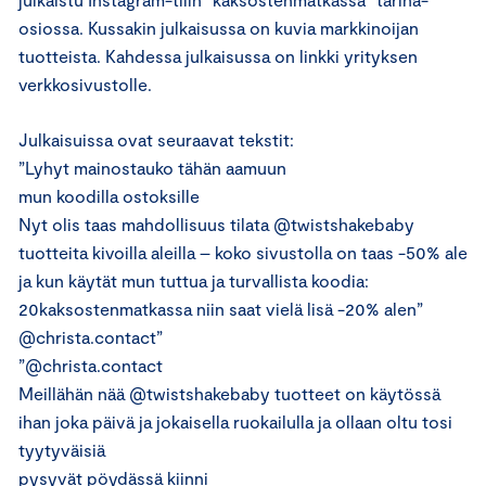
osiossa. Kussakin julkaisussa on kuvia markkinoijan
tuotteista. Kahdessa julkaisussa on linkki yrityksen
verkkosivustolle.
Julkaisuissa ovat seuraavat tekstit:
”Lyhyt mainostauko tähän aamuun
mun koodilla ostoksille
Nyt olis taas mahdollisuus tilata @twistshakebaby
tuotteita kivoilla aleilla – koko sivustolla on taas -50% ale
ja kun käytät mun tuttua ja turvallista koodia:
20kaksostenmatkassa niin saat vielä lisä -20% alen”
@christa.contact”
”@christa.contact
Meillähän nää @twistshakebaby tuotteet on käytössä
ihan joka päivä ja jokaisella ruokailulla ja ollaan oltu tosi
tyytyväisiä
pysyvät pöydässä kiinni