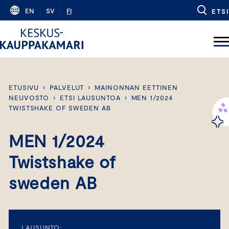
Skip
EN
SV
FI
ETSI
to
content
ETUSIVU
›
PALVELUT
›
MAINONNAN EETTINEN
NEUVOSTO
›
ETSI LAUSUNTOA
›
MEN 1/2024
TWISTSHAKE OF SWEDEN AB
MEN 1/2024
Twistshake of
sweden AB
LAUSUNTO: