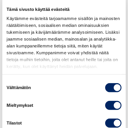
ICC:n markkinointisääntöjen määritelmien mukaan
Tämä sivusto käyttää evästeitä
markkinointi tarkoittaa mainontaa ja muuta markkinointia,
kuten myynninedistäminen, sponsorointi,
Käytämme evästeitä tarjoamamme sisällön ja mainosten
suoramarkkinointi ja digitaalinen markkinointi. Käsitettä
räätälöimiseen, sosiaalisen median ominaisuuksien
tulee tulkita laajasti. Se tarkoittaa viestintää, jota
tukemiseen ja kävijämäärämme analysoimiseen. Lisäksi
jaamme sosiaalisen median, mainosalan ja analytiikka-
markkinoija itse tai joku hänen lukuunsa harjoittaa, ja
alan kumppaneillemme tietoja siitä, miten käytät
jonka ensisijaisena tarkoituksena on tuotteen
sivustoamme. Kumppanimme voivat yhdistää näitä
myynninedistäminen tai kuluttajien käyttäytymiseen
tietoja muihin tietoihin, joita olet antanut heille tai joita on
vaikuttaminen mainitussa tarkoituksessa.
kerätty, kun olet käyttänyt heidän palvelujaan.
ICC:n markkinointisääntöjen 7 artiklan mukaan
Suostumuksen
markkinoinnin on oltava esitystavasta ja mediasta
Välttämätön
valinta
riippumatta selkeästi tunnistettavissa markkinoinniksi.
Mainoksen, mukaan lukien ”natiivimainos”, on oltava heti
Mieltymykset
tunnistettavissa mainokseksi, kun se julkaistaan
mediassa, jossa on uutisia tai muuta toimituksellista
aineistoa. Tarvittaessa mainos on merkittävä
Tilastot