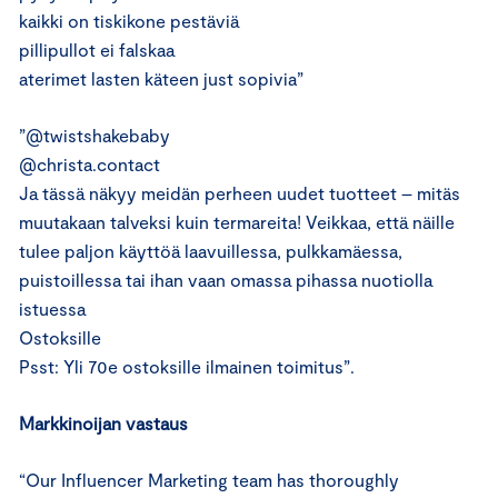
kaikki on tiskikone pestäviä
pillipullot ei falskaa
aterimet lasten käteen just sopivia”
”@twistshakebaby
@christa.contact
Ja tässä näkyy meidän perheen uudet tuotteet – mitäs
muutakaan talveksi kuin termareita! Veikkaa, että näille
tulee paljon käyttöä laavuillessa, pulkkamäessa,
puistoillessa tai ihan vaan omassa pihassa nuotiolla
istuessa
Ostoksille
Psst: Yli 70e ostoksille ilmainen toimitus”.
Markkinoijan vastaus
“Our Influencer Marketing team has thoroughly