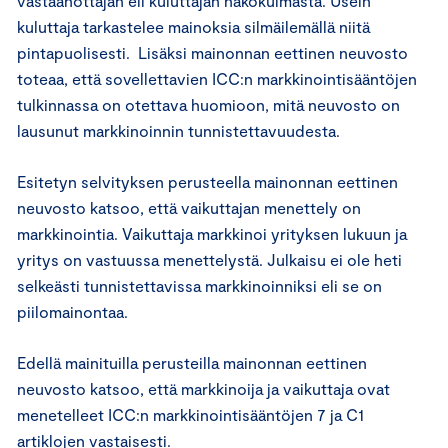
vastaanottajan eli kuluttajan näkökulmasta. Usein
kuluttaja tarkastelee mainoksia silmäilemällä niitä
pintapuolisesti. Lisäksi mainonnan eettinen neuvosto
toteaa, että sovellettavien ICC:n markkinointisääntöjen
tulkinnassa on otettava huomioon, mitä neuvosto on
lausunut markkinoinnin tunnistettavuudesta.
Esitetyn selvityksen perusteella mainonnan eettinen
neuvosto katsoo, että vaikuttajan menettely on
markkinointia. Vaikuttaja markkinoi yrityksen lukuun ja
yritys on vastuussa menettelystä. Julkaisu ei ole heti
selkeästi tunnistettavissa markkinoinniksi eli se on
piilomainontaa.
Edellä mainituilla perusteilla mainonnan eettinen
neuvosto katsoo, että markkinoija ja vaikuttaja ovat
menetelleet ICC:n markkinointisääntöjen 7 ja C1
artiklojen vastaisesti.