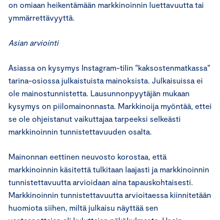
on omiaan heikentämään markkinoinnin luettavuutta tai
ymmärrettävyyttä.
Asian arviointi
Asiassa on kysymys Instagram-tilin ”kaksostenmatkassa”
tarina-osiossa julkaistuista mainoksista. Julkaisuissa ei
ole mainostunnistetta. Lausunnonpyytäjän mukaan
kysymys on piilomainonnasta. Markkinoija myöntää, ettei
se ole ohjeistanut vaikuttajaa tarpeeksi selkeästi
markkinoinnin tunnistettavuuden osalta.
Mainonnan eettinen neuvosto korostaa, että
markkinoinnin käsitettä tulkitaan laajasti ja markkinoinnin
tunnistettavuutta arvioidaan aina tapauskohtaisesti.
Markkinoinnin tunnistettavuutta arvioitaessa kiinnitetään
huomiota siihen, miltä julkaisu näyttää sen