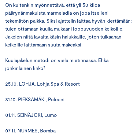
On kuitenkin myönnettävä, että yli 50 kiloa
päärynänmakuista marmeladia on jopa itselleni
tekemätön paikka. Siksi ajattelin laittaa hyvän kiertämään:
tulen ottamaan kuulia mukaani loppuvuoden keikoille.
Jakelen niitä lavalta käsin halukkaille, joten tulkaahan
keikoille laittamaan suuta makeaksi!
Kuulajakelun metodi on vielä mietinnässä. Ehkä
jonkinlainen linko?
25.10. LOHJA, Lohja Spa & Resort
31.10. PIEKSÄMÄKI, Poleeni
01.11. SEINÄJOKI, Lumo
07.11. NURMES, Bomba