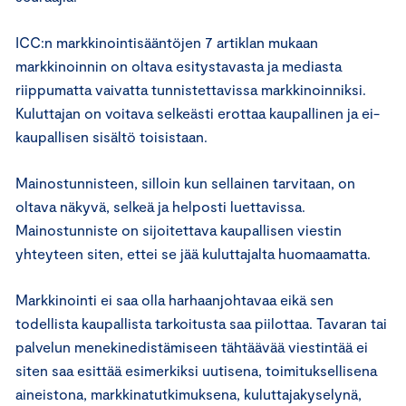
ICC:n markkinointisääntöjen 7 artiklan mukaan
markkinoinnin on oltava esitystavasta ja mediasta
riippumatta vaivatta tunnistettavissa markkinoinniksi.
Kuluttajan on voitava selkeästi erottaa kaupallinen ja ei-
kaupallisen sisältö toisistaan.
Mainostunnisteen, silloin kun sellainen tarvitaan, on
oltava näkyvä, selkeä ja helposti luettavissa.
Mainostunniste on sijoitettava kaupallisen viestin
yhteyteen siten, ettei se jää kuluttajalta huomaamatta.
Markkinointi ei saa olla harhaanjohtavaa eikä sen
todellista kaupallista tarkoitusta saa piilottaa. Tavaran tai
palvelun menekinedistämiseen tähtäävää viestintää ei
siten saa esittää esimerkiksi uutisena, toimituksellisena
aineistona, markkinatutkimuksena, kuluttajakyselynä,