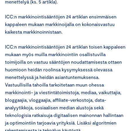
menettelyä (ks. 5 artikla).
ICC:n markkinointisääntöjen 24 artiklan ensimmäisen
kappaleen mukaan markkinoijalla on kokonaisvastuu
kaikesta markkinoinnistaan.
ICC:n markkinointisääntöjen 24 artiklan toisen kappaleen
mukaan myös muilla markkinointiin osallistuvilla
toimijoilla on vastuu sääntöjen noudattamisesta ottaen
huomioon heidän roolinsa kysymyksessä olevassa
menettelyssä ja heidän asiantuntemuksensa.
Vastuullisilla tahoilla tarkoitetaan muun ohessa
markkinointi- ja viestintätoimistoja, mediaa, vaikuttajia,
bloggaajia, vloggaajia, affiliate-verkostoja, data-
analyytikkoja, sosiaalisen median alustoja sekä
teknologisia ratkaisuja digitaalisen mainonnan hallintaan
ja optimointiin tarjoavia yrityksiä. Lisäksi algoritmien
rakentamisesta ja tekoälyn käytöstä