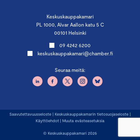
Keskuskauppakamari
PL 1000, Alvar Aallon katu 5 C
00101 Helsinki
09 4242 6200
keskuskauppakamari@chamber.fi
Seuraa meitä:
Saavutettavuusseloste
|
Keskuskauppakamarin tietosuojaseloste
|
Käyttöehdot
|
Muuta evästeasetuksia
© Keskuskauppakamari 2026