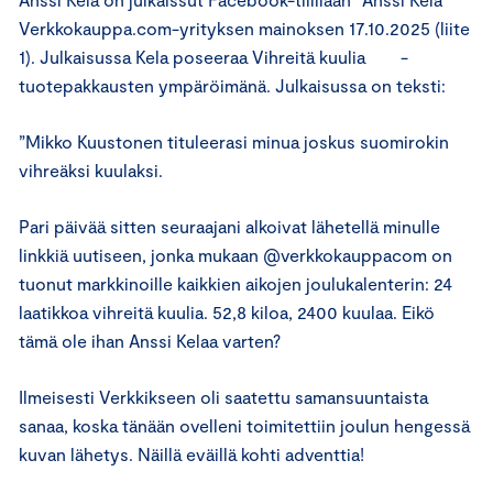
Verkkokauppa.com-yrityksen mainoksen 17.10.2025 (liite
1). Julkaisussa Kela poseeraa Vihreitä kuulia -
tuotepakkausten ympäröimänä. Julkaisussa on teksti:
”Mikko Kuustonen tituleerasi minua joskus suomirokin
vihreäksi kuulaksi.
Pari päivää sitten seuraajani alkoivat lähetellä minulle
linkkiä uutiseen, jonka mukaan @verkkokauppacom on
tuonut markkinoille kaikkien aikojen joulukalenterin: 24
laatikkoa vihreitä kuulia. 52,8 kiloa, 2400 kuulaa. Eikö
tämä ole ihan Anssi Kelaa varten?
Ilmeisesti Verkkikseen oli saatettu samansuuntaista
sanaa, koska tänään ovelleni toimitettiin joulun hengessä
kuvan lähetys. Näillä eväillä kohti adventtia!