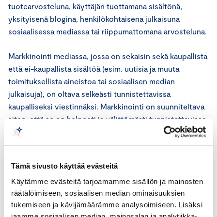
tuotearvosteluna, käyttäjän tuottamana sisältönä,
yksityisenä blogina, henkilökohtaisena julkaisuna
sosiaalisessa mediassa tai riippumattomana arvosteluna.
Markkinointi mediassa, jossa on sekaisin sekä kaupallista
että ei-kaupallista sisältöä (esim. uutisia ja muuta
toimituksellista aineistoa tai sosiaalisen median
julkaisuja), on oltava selkeästi tunnistettavissa
kaupalliseksi viestinnäksi. Markkinointi on suunniteltava
siten, että se on helposti ja välittömästi tunnistettavissa
markkinoinniksi. Markkinointi on tarvittaessa merkittävä
mainostunnisteella.
Tämä sivusto käyttää evästeitä
ICC:n markkinointisääntöjen 18.1 artiklan mukaan
markkinoinnissa saa käyttää todistusta, suositusta tai
Käytämme evästeitä tarjoamamme sisällön ja mainosten
räätälöimiseen, sosiaalisen median ominaisuuksien
muuta vastaavaa (esim. testi) vain, jos se on aito, toteen
tukemiseen ja kävijämäärämme analysoimiseen. Lisäksi
näytettävissä ja olennainen.
jaamme sosiaalisen median, mainosalan ja analytiikka-