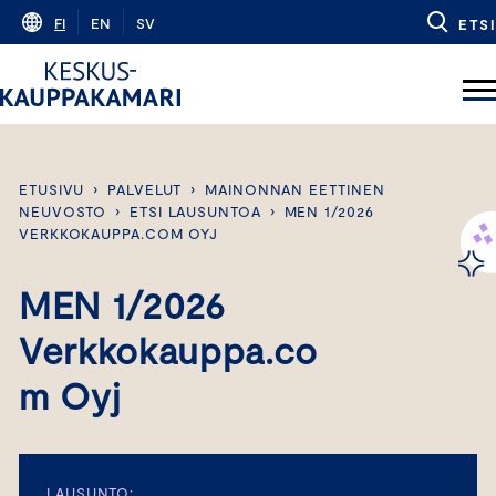
Skip
FI
EN
SV
ETSI
to
content
ETUSIVU
›
PALVELUT
›
MAINONNAN EETTINEN
NEUVOSTO
›
ETSI LAUSUNTOA
›
MEN 1/2026
VERKKOKAUPPA.COM OYJ
MEN 1/2026
Verkkokauppa.co
m Oyj
LAUSUNTO: