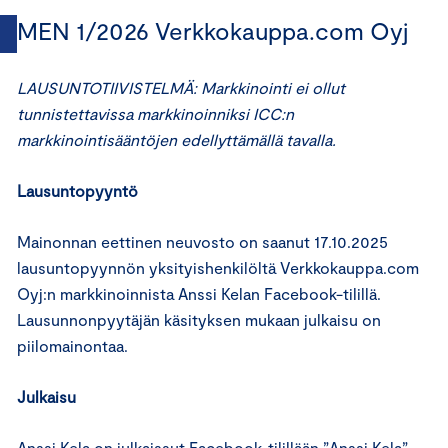
MEN 1/2026 Verkkokauppa.com Oyj
LAUSUNTOTIIVISTELMÄ: Markkinointi ei ollut
tunnistettavissa markkinoinniksi ICC:n
markkinointisääntöjen edellyttämällä tavalla.
Lausuntopyyntö
Mainonnan eettinen neuvosto on saanut 17.10.2025
lausuntopyynnön yksityishenkilöltä Verkkokauppa.com
Oyj:n markkinoinnista Anssi Kelan Facebook-tilillä.
Lausunnonpyytäjän käsityksen mukaan julkaisu on
piilomainontaa.
Julkaisu
Anssi Kela on julkaissut Facebook-tilillään ”Anssi Kela”