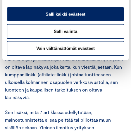
Kolmatta osapuolta koskeva sisältö on markkinointia
vain, jos vaikuttaja on saanut yritykseltä jonkin laatuisen
Salli kaikki evästeet
vastikkeen mainonnasta, oli se sitten rahaa tai muu
rahanarvoinen etu. Sisällön kaupallinen luonne on
Salli valinta
käytävä ilmi välittömästi ja vaivatta asiayhteydestä tai
julkaisun sisällöstä.
Vain välttämättömät evästeet
Markkinoijan ja vaikuttajan välisen kaupallisen yhteyden
on oltava läpinäkyvä joka kerta, kun viestiä jaetaan. Kun
kumppanilinkki (affiliate-linkki) johtaa tuotteeseen
ulkoisella kolmannen osapuolen verkkosivustolla, sen
luonteen ja kaupallisen tarkoituksen on oltava
läpinäkyviä.
Sen lisäksi, mitä 7 artiklassa edellytetään,
mainostunnistetta ei saa peittää tai piilottaa muun
sisällön sekaan. Yleinen ilmoitus yrityksen