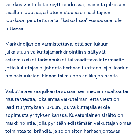
verkkosivustolla tai käyttöehdoissa, maininta julkaisun
sisällön lopussa, aihetunnisteena eli hashtagien
joukkoon piilotettuna tai ”katso lisää” -osiossa ei ole
riittävää.
Markkinoijan on varmistettava, että sen lukuun
julkaistuun vaikuttajamarkkinointiin sisältyvät
asianmukaiset tarkennukset tai vaadittava informaatio,
jotta kuluttajaa ei johdeta harhaan tuotteen lajin, laadun,
ominaisuuksien, hinnan tai muiden seikkojen osalta.
Vaikuttaja ei saa julkaista sosiaalisen median sisältöä tai
muuta viestiä, joka antaa vaikutelman, että viesti on
laadittu yrityksen lukuun, jos vaikuttajalla ei ole
sopimusta yrityksen kanssa. Kuvatunlainen sisältö on
markkinointia, jolla pyritään edistämään vaikuttajan omaa
toimintaa tai brändiä, ja se on siten harhaanjohtavaa