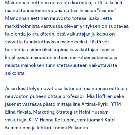
Mainonnan eettinen neuvosto korostaa, että selkeänä
mainostunnisteena voidaan pitää ilmaisua ”mainos”.
Mainonnan eettinen neuvosto toteaa lisäksi, että
markkinoinnista vastuussa olevan yrityksen on suotavaa
huolehtia jo etukäteen, että vaikuttajan julkaisu on
vaivatta tunnistettavissa mainokseksi. Tästä voi
huolehtia esimerkiksi sopimalla vaikuttajan kanssa
kirjallisesti mainostunnisteen merkitsemistavasta ja
muista mainoksen tunnistettavuuteen vaikuttavista
seikoista.
Asian käsittelyyn ovat osallistuneet mainonnan eettisen
neuvoston puheenjohtaja professori Mia Hoffrén sekä
jäsenet vastaava päätoimittaja Iina Artima-Kyrki, YTM
Elina Hakala, Marketing Strategist Heini Hussam,
vaikuttaja, KTM Hanne Kettunen, varatuomari Katri
Kummoinen ja lehtori Tommi Pelkonen.