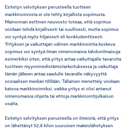
Esitetyn selvityksen perusteella tuotteen
markkinoinnista ei ole tehty kirjallista sopimusta.
Mainonnan eettinen neuvosto toteaa, että sopimus
voidaan tehdä kirjallisesti tai suullisesti, mutta sopimus
voi syntyä myös hiljaisesti eli konkludenttisesti.
Yrityksen ja vaikuttajan välinen markkinointia koskeva
sopimus voi syntyä ilman nimenomaisia tahdonilmaisuja
esimerkiksi siten, että yritys antaa vaikuttajalle tavaroita
tuotteen myynninedistämistarkoituksessa ja vaikuttaja
tämän jälkeen antaa saadulle tavaralle näkyvyyttä
sosiaalisen median tilillään. Tällainen menettely voidaan
katsoa markkinoinniksi, vaikka yritys ei olisi antanut
nimenomaisia ohjeita tai ehtoja markkinointijulkaisun
osalta.
Esitetyn selvityksen perusteella on ilmeistä, että yritys
on lähettänyt 52,8 kilon suuruisen makeislähetyksen