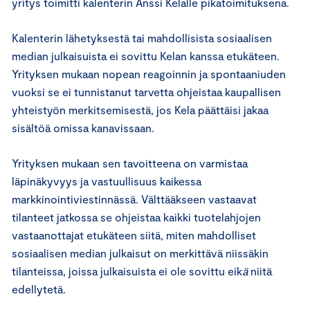
yritys toimitti kalenterin Anssi Kelalle pikatoimituksena.
Kalenterin lähetyksestä tai mahdollisista sosiaalisen
median julkaisuista ei sovittu Kelan kanssa etukäteen.
Yrityksen mukaan nopean reagoinnin ja spontaaniuden
vuoksi se ei tunnistanut tarvetta ohjeistaa kaupallisen
yhteistyön merkitsemisestä, jos Kela päättäisi jakaa
sisältöä omissa kanavissaan.
Yrityksen mukaan sen tavoitteena on varmistaa
läpinäkyvyys ja vastuullisuus kaikessa
markkinointiviestinnässä. Välttääkseen vastaavat
tilanteet jatkossa se ohjeistaa kaikki tuotelahjojen
vastaanottajat etukäteen siitä, miten mahdolliset
sosiaalisen median julkaisut on merkittävä niissäkin
tilanteissa, joissa julkaisuista ei ole sovittu eik
ä
niitä
edellytetä.