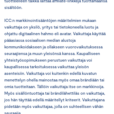
tuotteelleen taikka laittaa affiliate-linkkejä tuottamaansa
sisältöön.
ICC:n markkinointisääntöjen määritelmien mukaan
vaikuttaja on yksilö, yritys tai tietokoneella luotu ja
ohjattu digitaalinen hahmo eli avatar. Vaikuttaja käyttää
pääasiassa sosiaalisen median alustoja
kommunikoidakseen ja ollakseen vuorovaikutuksessa
seuraajiensa ja muun yleisönsä kanssa. Kaupalliseen
yhteistyösopimukseen perustuen vaikuttaja voi
kaupallisessa tarkoituksessa vaikuttaa yleisön
asenteisiin. Vaikuttaja voi kuitenkin edellä kuvatun
menettelyn ohella mainostaa myös omaa brändiään tai
omia tuotteitaan. Tällöin vaikuttaja itse on markkinoija.
Myös sisällöntuottaja tai brändilähettiläs on vaikuttaja,
jos hän täyttää edellä määritellyt kriteerit. Vaikuttajana
pidetään myös vaikuttajaa, jolla on suhteellisen vähän
seuraajia.