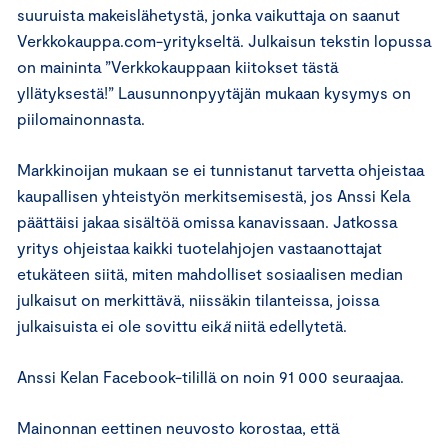
suuruista makeislähetystä, jonka vaikuttaja on saanut
Verkkokauppa.com-yritykseltä. Julkaisun tekstin lopussa
on maininta ”Verkkokauppaan kiitokset tästä
yllätyksestä!” Lausunnonpyytäjän mukaan kysymys on
piilomainonnasta.
Markkinoijan mukaan se ei tunnistanut tarvetta ohjeistaa
kaupallisen yhteistyön merkitsemisestä, jos Anssi Kela
päättäisi jakaa sisältöä omissa kanavissaan. Jatkossa
yritys ohjeistaa kaikki tuotelahjojen vastaanottajat
etukäteen siitä, miten mahdolliset sosiaalisen median
julkaisut on merkittävä, niissäkin tilanteissa, joissa
julkaisuista ei ole sovittu eik
ä
niitä edellytetä.
Anssi Kelan Facebook-tilillä on noin 91 000 seuraajaa.
Mainonnan eettinen neuvosto korostaa, että